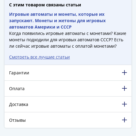
Города-
С этим товаром связаны статьи
столицы
Игровые автоматы и монеты, которые их
Европы
запускают. Монеты и жетоны для игровых
Наборы
автоматов Америки и СССР
и
Когда появились игровые автоматы с монетами? Какие
коллекции
монеты подходили для игровых автоматов СССР? Есть
Монеты
ли сейчас игровые автоматы с оплатой монетами?
СССР
Смотреть все лучшие статьи
и
РСФСР
Гарантии
РСФСР
и
Оплата
СССР
(1921-
1958)
Доставка
СССР
и
Отзывы
ГКЧП
(1961
198 881 довольный клиент!