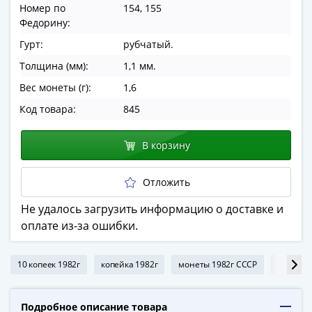
Номер по
154, 155
в
Федорину:
ВОВ
75
Гурт:
рубчатый.
лет
Толщина (мм):
1,1 мм.
Победы
Вес монеты (г):
1,6
в
Код товара:
845
ВОВ
Человек
труда
В корзину
Города-
герои
Отложить
Оружие
Не удалось загрузить информацию о доставке и
Великой
оплате из-за ошибки.
Победы
Олимпиада
в
10 копеек 1982г
копейка 1982г
монеты 1982г СССР
10 копее
Сочи
2014
Подробное описание товара