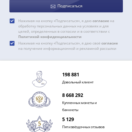
Нижегородско-
Подписаться
Суздальское
княжество
(1383-
Нажимая на кнопку «Подписаться», я даю
согласие
на
обработку персональных данных на условиях и для
1431)
целей, определенных в согласии и в соответствии с
США
Политикой конфиденциальности
Регулярные
Нажимая на кнопку «Подписаться», я даю своё
согласие
на получение информационной и рекламной рассылки
выпуски
Доллары
Сакагавеи
(индианка)
198 881
Доллары
Довольный клиент
инновации
Президентские
8 668 292
доллары
Купленных монеты и
Квотеры
банкноты
(парки)
5 129
Квотеры
(штаты)
Пятизвёздочных отзывов