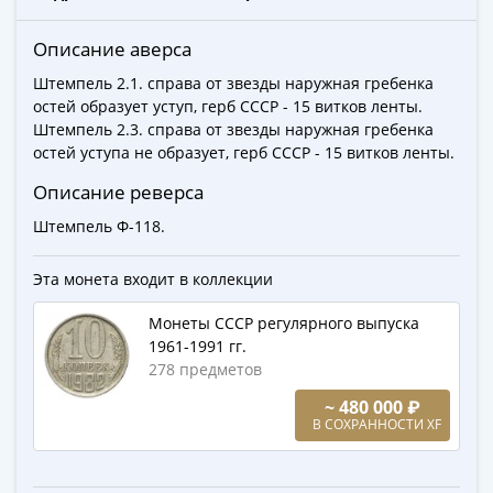
ЧМ
по
Описание аверса
футболу
2018
Штемпель 2.1. справа от звезды наружная гребенка
Крымские
остей образует уступ, герб СССР - 15 витков ленты.
Штемпель 2.3. справа от звезды наружная гребенка
события
остей уступа не образует, герб СССР - 15 витков ленты.
Архитектура
Красная
Описание реверса
книга
Штемпель Ф-118.
Личности
Мультипликация
Эта монета входит в коллекции
События
Серебряные
Монеты СССР регулярного выпуска
и
1961-1991 гг.
золотые
278 предметов
Города
~ 480 000 ₽
трудовой
В СОХРАННОСТИ XF
доблести
Освобожденные