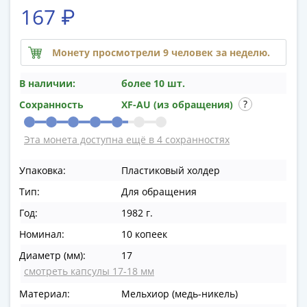
памятные
167 ₽
Биметаллические
(10р)
Монету просмотрели 9 человек за неделю.
ГВС
и
В наличии:
более 10 шт.
аналогичные
(10р)
Сохранность
XF-AU (из обращения)
200
лет
Эта монета доступна ещё в 4 сохранностях
Победы
1812
Упаковка:
Пластиковый холдер
50
Тип:
Для обращения
лет
Год:
1982 г.
Победы
Номинал:
10 копеек
в
ВОВ
Диаметр (мм):
17
70
смотреть капсулы 17-18 мм
лет
Материал:
Мельхиор (медь-никель)
Победы