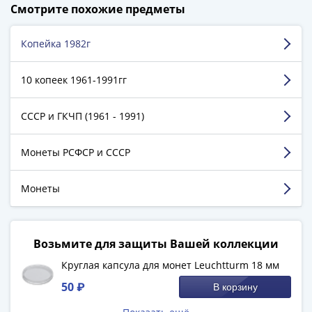
Смотрите похожие предметы
-
5 129 пятизвёздочных отзывов на Яндекс.Маркете.
1991)
Юбилейные
Копейка 1982г
Нур Игорь
и
Дрожжино
памятные
10 копеек 1961-1991гг
Наборы
Достоинства:
Быстро, без обмана, все что заказал
и
СССР и ГКЧП (1961 - 1991)
все точно пришло, плюс подарочки были
коллекции
Недостатки:
нет
Монеты
Монеты РСФСР и СССР
Комментарий:
Отличный магазин,Советую
Российской
империи
Монеты
Смотреть больше отзывов
Николай
II
(1894-
Возьмите для защиты Вашей коллекции
1917)
Александр
Круглая капсула для монет Leuchtturm 18 мм
III
50 ₽
В корзину
(1881-