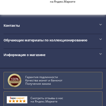
Наборы
на Яндекс.Маркете
Другие
ЕВРО
Германия
Евросоюз
Контакты
ФРГ
ГДР
Обучающие материалы по коллекционированию
Третий
рейх
Веймарская
Информация о магазине
республика
Нотгельды
Германская
империя
Гарантия подлинности
Качества монет и банкнот
Бавария
Получения заказа
Данциг
Пруссия
Саар
Смотреть отзывы о нас
на Яндекс.Маркете
Священная