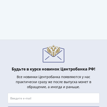
III
(1505-­
1533)
Иван
III
(1462-­
1505)
Василий
II
Темный
(1425-­
1462)
Будьте в курсе новинок Центробанка РФ!
Псков
Все новинки Центробанка появляются у нас
(1425-­
практически сразу же после выпуска монет в
1510)
обращение, а иногда и раньше.
Новгород
(1420-­
1478)