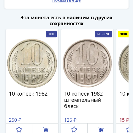
1894)
Показать ещё
Александр
II
Эта монета есть в наличии в других
(1854-
сохранностях
1881)
UNC
AU-UNC
ЛИКВИ
Николай
I
(1826-
1855)
Александр
I
(1801-
1825)
Павел
10 копеек 1982
10 копеек 1982
10 ко
штемпельный
I
блеск
(1796-
1801)
250 ₽
125 ₽
15 ₽
Екатерина
II