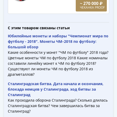
~ 270 000 ₽
-
ЧЕКАНКА PROOF
1991)
Юбилейные
и
С этим товаром связаны статьи
памятные
Наборы
Юбилейные монеты и наборы "Чемпионат мира по
и
футболу - 2018". Монеты ЧМ‑2018 по футболу:
большой обзор
коллекции
Какие особенности у монет "ЧМ по футболу" 2018 года?
Монеты
Цветные монеты ЧМ по футболу 2018 Какие номиналы
Российской
составили линейку монет к ЧМ по футболу 2018?
империи
Существуют ли монеты ЧМ по футболу 2018 из
Николай
драгметаллов?
II
Сталинградская битва. Дата начала и окончания,
(1894-
блокада немцев у Сталинграда, ход битвы за
1917)
Сталинград
Александр
Как проходила оборона Сталинграда? Сколько длилась
III
Сталинградская битва? Чем завершилась битва за
(1881-
Сталинград?