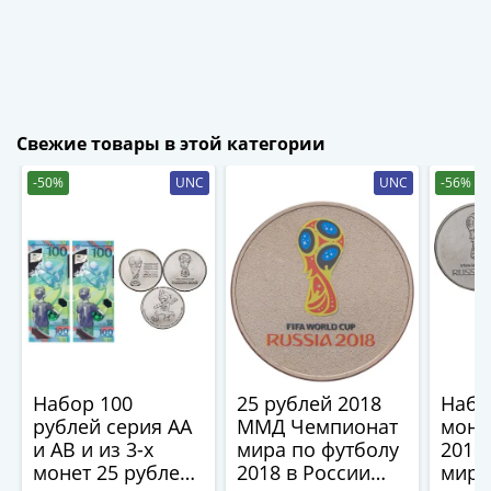
IV
Шуйский
(1606-­
1610)
Борис
Годунов
Свежие товары в этой категории
(1598-­
-50%
UNC
UNC
-56%
1605)
Фёдор
I
Иванович
(1584-­
1598)
Иван
IV
Набор 100
25 рублей 2018
Набор
Грозный
рублей серия АА
ММД Чемпионат
моне
(1533-
и АВ и из 3-х
мира по футболу
2018
1584)
монет 25 рублей
2018 в России
мира
Василий