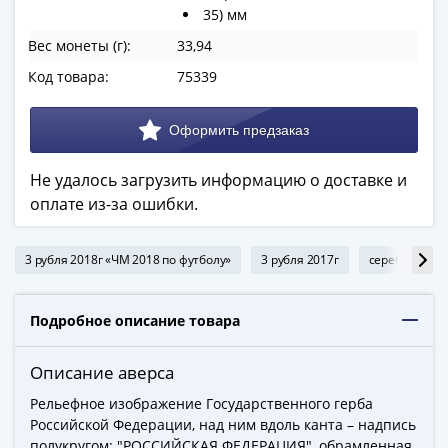
ЧМ
35) мм
по
Вес монеты (г):
33,94
футболу
2018
Код товара:
75339
Крымские
события
Архитектура
Красная
Не удалось загрузить информацию о доставке и
книга
оплате из-за ошибки.
Личности
Мультипликация
3 рубля 2018г «ЧМ 2018 по футболу»
3 рубля 2017г
серебряные м
События
Серебряные
и
Подробное описание товара
золотые
Города
Описание аверса
трудовой
Рельефное изображение Государственного герба
доблести
Российской Федерации, над ним вдоль канта – надпись
Освобожденные
полукругом: "РОССИЙСКАЯ ФЕДЕРАЦИЯ", обрамленная