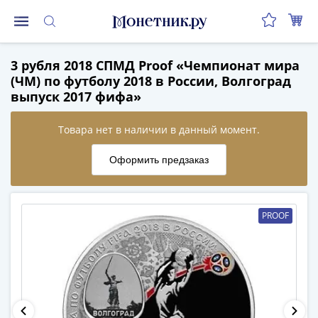
Монеты
3 рубля 2018 СПМД Proof «Чемпионат мира
Монеты
(ЧМ) по футболу 2018 в России, Волгоград
Российской
выпуск 2017 фифа»
Федерации
Регулярные
выпуски
до
реформы
(1992-
1993)
PROOF
после
реформы
(1997-
нв)
Юбилейные
и