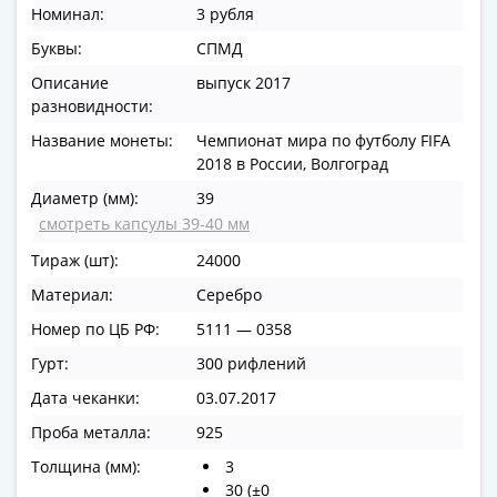
Номинал:
3 рубля
в
ВОВ
Буквы:
СПМД
75
Описание
выпуск 2017
лет
разновидности:
Победы
Название монеты:
Чемпионат мира по футболу FIFA
в
2018 в России, Волгоград
ВОВ
Диаметр (мм):
39
Человек
смотреть капсулы 39-40 мм
труда
Города-
Тираж (шт):
24000
герои
Материал:
Серебро
Оружие
Номер по ЦБ РФ:
5111 — 0358
Великой
Победы
Гурт:
300 рифлений
Олимпиада
Дата чеканки:
03.07.2017
в
Проба металла:
925
Сочи
Толщина (мм):
3
2014
30 (±0