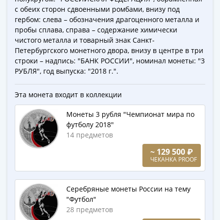
Города-
с обеих сторон сдвоенными ромбами, внизу под
столицы
гербом: слева – обозначения драгоценного металла и
Европы
пробы сплава, справа – содержание химически
Наборы
чистого металла и товарный знак Санкт-
и
Петербургского монетного двора, внизу в центре в три
строки – надпись: "БАНК РОССИИ", номинал монеты: "3
коллекции
РУБЛЯ", год выпуска: "2018 г.".
Монеты
СССР
Эта монета входит в коллекции
и
РСФСР
Монеты 3 рубля "Чемпионат мира по
РСФСР
футболу 2018"
и
14 предметов
СССР
~ 129 500 ₽
(1921-
ЧЕКАНКА PROOF
1958)
СССР
Серебряные монеты России на тему
и
"Футбол"
ГКЧП
28 предметов
(1961