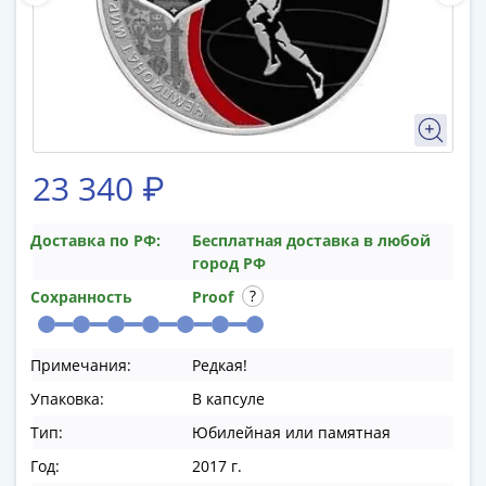
памятные
Биметаллические
(10р)
ГВС
и
аналогичные
(10р)
23 340 ₽
200
лет
Доставка по РФ:
Бесплатная доставка в любой
Победы
город РФ
1812
50
Сохранность
Proof
лет
Победы
Примечания:
Редкая!
в
ВОВ
Упаковка:
В капсуле
70
Тип:
Юбилейная или памятная
лет
Год:
2017 г.
Победы