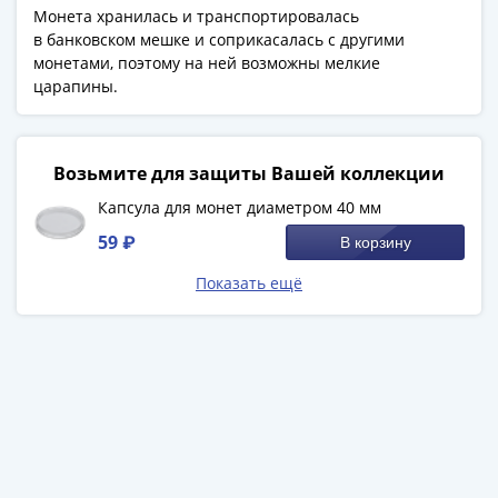
(1727-
Монета хранилась и транспортировалась
в банковском мешке и соприкасалась с другими
1729)
монетами, поэтому на ней возможны мелкие
Екатерина
царапины.
I
(1725-
1727)
Возьмите для защиты Вашей коллекции
Петр
I
Капсула для монет диаметром 40 мм
(1700-
59 ₽
В корзину
1725)
Показать ещё
Наборы
и
коллекции
Монеты
Древней
Руси
Иван
V