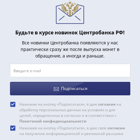
Наборы
Другие
ЕВРО
Германия
Евросоюз
Будьте в курсе новинок Центробанка РФ!
ФРГ
Все новинки Центробанка появляются у нас
ГДР
практически сразу же после выпуска монет в
Третий
обращение, а иногда и раньше.
рейх
Веймарская
республика
Нотгельды
Подписаться
Германская
империя
Нажимая на кнопку «Подписаться», я даю
согласие
на
Бавария
обработку персональных данных на условиях и для
Данциг
целей, определенных в согласии и в соответствии с
Политикой конфиденциальности
Пруссия
Нажимая на кнопку «Подписаться», я даю своё
согласие
Саар
на получение информационной и рекламной рассылки
Священная