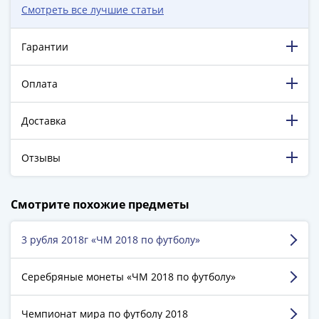
1894)
Смотреть все лучшие статьи
Александр
II
Гарантии
(1854-
1881)
Оплата
Николай
I
(1826-
Доставка
1855)
Александр
Отзывы
I
(1801-
198 909 довольных клиентов!
Смотрите похожие предметы
1825)
5 129 пятизвёздочных отзывов на Яндекс.Маркете.
Павел
I
3 рубля 2018г «ЧМ 2018 по футболу»
Косинов Юрий
(1796-
г. Лиски
1801)
Серебряные монеты «ЧМ 2018 по футболу»
Екатерина
Достоинства:
магазин отличный, всем доволен,
II
Чемпионат мира по футболу 2018
заказ пришёл вовремя