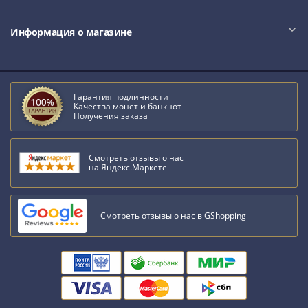
Антика
и
средневековье
Информация о магазине
Древняя
Греция
Древний
Гарантия подлинности
Рим
Качества монет и банкнот
Византия
Получения заказа
Золотая
Орда
Смотреть отзывы о нас
Крымское
на Яндекс.Маркете
ханство
Речь
Посполитая
Смотреть отзывы о нас в GShopping
Священная
Римская
империя
Другие
Банкноты