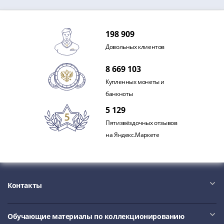
Римская
империя
Другие
198 909
Приднестровье
Довольных клиентов
Украина
Монеты
8 669 103
мира
Купленных монеты и
Австралия
банкноты
и
5 129
Океания
Пятизвёздочных отзывов
Азия
на Яндекс.Маркете
Америка
Африка
Европа
Другие
Контакты
страны
Смешанные
лоты
Обучающие материалы по коллекционированию