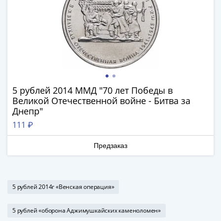
Наборы
Другие
ЕВРО
Германия
Евросоюз
ФРГ
ГДР
Третий
5 рублей 2014 ММД "70 лет Победы в
рейх
Великой Отечественной войне - Битва за
Веймарская
Днепр"
республика
111 ₽
Нотгельды
Германская
Предзаказ
империя
Бавария
Данциг
5 рублей 2014г «Венская операция»
Пруссия
Саар
5 рублей «оборона Аджимушкайских каменоломен»
Священная