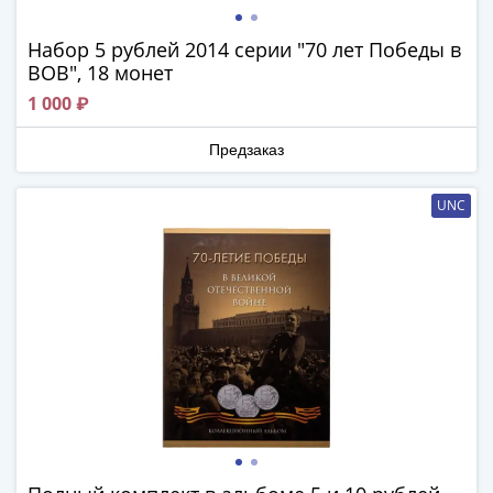
Города-
столицы
Набор 5 рублей 2014 серии "70 лет Победы в
Европы
ВОВ", 18 монет
Наборы
1 000 ₽
и
коллекции
Предзаказ
Монеты
СССР
UNC
и
РСФСР
РСФСР
и
СССР
(1921-
1958)
СССР
и
ГКЧП
(1961