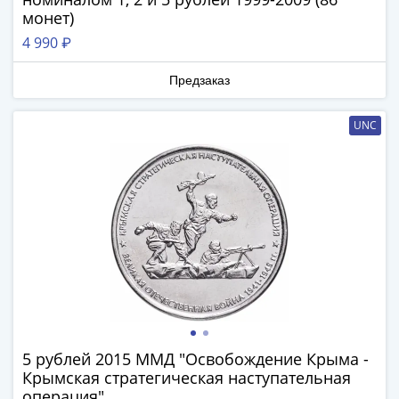
1894)
монет)
Александр
II
4 990 ₽
(1854-
Предзаказ
1881)
Николай
UNC
I
(1826-
1855)
Александр
I
(1801-
1825)
Павел
I
(1796-
1801)
5 рублей 2015 ММД "Освобождение Крыма -
Екатерина
Крымская стратегическая наступательная
II
операция"