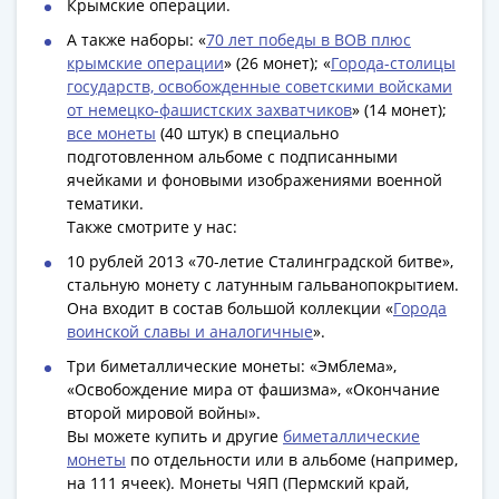
Антика
Крымские операции.
и
А также наборы: «
70 лет победы в ВОВ плюс
средневековье
крымские операции
» (26 монет); «
Города-столицы
Древняя
государств, освобожденные советскими войсками
Греция
от немецко-фашистских захватчиков
» (14 монет);
Древний
все монеты
(40 штук) в специально
подготовленном альбоме с подписанными
Рим
ячейками и фоновыми изображениями военной
Византия
тематики.
Золотая
Также смотрите у нас:
Орда
10 рублей 2013 «70-летие Сталинградской битве»,
Крымское
стальную монету с латунным гальванопокрытием.
ханство
Она входит в состав большой коллекции «
Города
Речь
воинской славы и аналогичные
».
Посполитая
Три биметаллические монеты: «Эмблема»,
Священная
«Освобождение мира от фашизма», «Окончание
Римская
второй мировой войны».
империя
Вы можете купить и другие
биметаллические
Другие
монеты
по отдельности или в альбоме (например,
Банкноты
на 111 ячеек). Монеты ЧЯП (Пермский край,