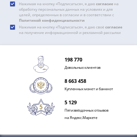
Нажимая на кнопку «Подписаться», я даю
согласие
на
акции
обработку персональных данных на условиях и для
Чеки
целей, определенных в согласии и в соответствии с
и
Политикой конфиденциальности
купоны
Нажимая на кнопку «Подписаться», я даю своё
согласие
на получение информационной и рекламной рассылки
Арктикуголь
ВНЕШПОСЫЛТОРГ
Дорожные
Круизные
198 770
Отрезные
Довольных клиентов
Отрезные
(серия
8 663 458
Д)
Купленных монет и банкнот
Другие
Наборы
5 129
и
Пятизвёздочных отзывов
коллекции
на Яндекс.Маркете