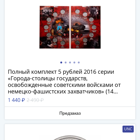
III
(1505-­
1533)
Иван
III
(1462-­
1505)
Василий
II
Полный комплект 5 рублей 2016 серии
Темный
«Города-столицы государств,
(1425-­
освобожденные советскими войсками от
1462)
немецко-фашистских захватчиков» (14
Псков
монет) в альбоме
1 440 ₽
2 490 ₽
(1425-­
1510)
Предзаказ
Новгород
(1420-­
UNC
1478)