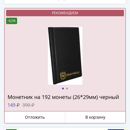
(1727-
1729)
РЕКОМЕНДУЕМ
Екатерина
-62%
I
(1725-
1727)
Петр
I
(1700-
1725)
Наборы
и
коллекции
Монеты
Монетник на 192 монеты (26*29мм) черный
Древней
149 ₽
390 ₽
Руси
Иван
Отложить
В корзину
V