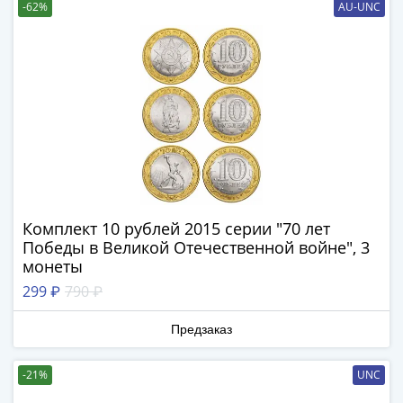
и
-62%
AU-UNC
Петр
I
(1682-
1717)
Федор
III
Алексеевич
(1676-
1682)
Алексей
Комплект 10 рублей 2015 серии "70 лет
Михайлович
Победы в Великой Отечественной войне", 3
(1645-
монеты
1676)
299 ₽
790 ₽
Михаил
Федорович
Предзаказ
(1613-
1645)
-21%
UNC
Василий