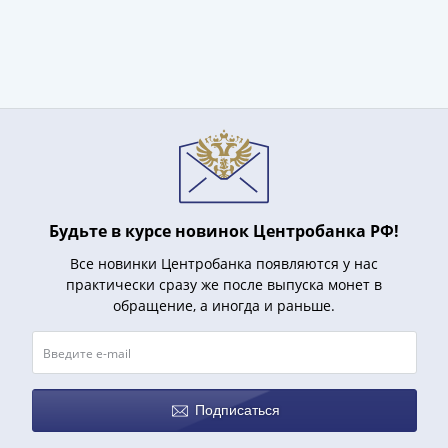
1991
Гражданская
война
Банкноты
царской
России
Частные
выпуски
Банкноты
с
Будьте в курсе новинок Центробанка РФ!
красивыми
Все новинки Центробанка появляются у нас
номерами
практически сразу же после выпуска монет в
Лотерейные
обращение, а иногда и раньше.
билеты
Евросувенир
"0
евро"
Подписаться
Облигации
и