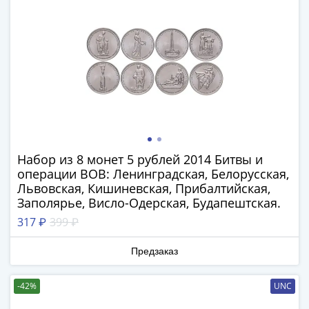
IV
Шуйский
(1606-­
1610)
Борис
Годунов
(1598-­
1605)
Фёдор
I
Набор из 8 монет 5 рублей 2014 Битвы и
Иванович
операции ВОВ: Ленинградская, Белорусская,
(1584-­
Львовская, Кишиневская, Прибалтийская,
Заполярье, Висло-Одерская, Будапештская.
1598)
Иван
317 ₽
399 ₽
IV
Предзаказ
Грозный
(1533-
1584)
-42%
UNC
Василий