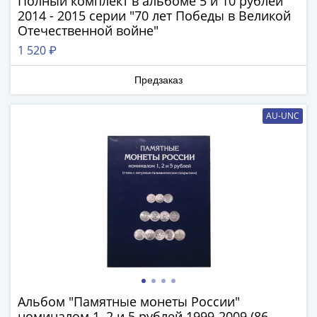
Полный комплект в альбоме 5 и 10 рублей
-
2014 - 2015 серии "70 лет Победы в Великой
1991)
Отечественной войне"
Юбилейные
1 520 ₽
и
памятные
Предзаказ
Наборы
и
AU-UNC
коллекции
Монеты
Российской
империи
Николай
II
(1894-
1917)
Александр
III
(1881-
Альбом "Памятные монеты России"
номиналом 1, 2 и 5 рублей 1999-2009 (86