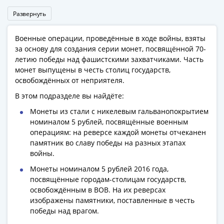
Римская
Развернуть
империя
Другие
Военные операции, проведённые в ходе войны, взяты
Приднестровье
за основу для создания серии монет, посвящённой 70-
Украина
летию победы над фашистскими захватчиками. Часть
Монеты
монет выпущены в честь столиц государств,
мира
освобождённых от неприятеля.
Австралия
В этом подразделе вы найдёте:
и
Монеты из стали с никелевым гальванопокрытием
Океания
номиналом 5 рублей, посвящённые военным
Азия
операциям: на реверсе каждой монеты отчеканен
Америка
памятник во славу победы на разных этапах
Африка
войны.
Европа
Монеты номиналом 5 рублей 2016 года,
Другие
посвящённые городам-столицам государств,
страны
освобождённым в ВОВ. На их реверсах
Смешанные
изображены памятники, поставленные в честь
победы над врагом.
лоты