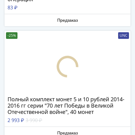
(1762-
83 ₽
1796)
Петр
Предзаказ
III
(1762-
-25%
UNC
1762)
Елизавета
(1741-
1762)
Иоанн
Антонович
(1740-
1741)
Анна
Полный комплект монет 5 и 10 рублей 2014-
Иоанновна
2016 гг серии "70 лет Победы в Великой
(1730-
Отечественной войне", 40 монет
1740)
2 993 ₽
3 990 ₽
Петр
II
Предзаказ