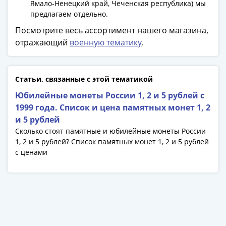
Банкноты
Ямало-Ненецкий край, Чеченская республика) мы
предлагаем отдельно.
РФ
1992
Посмотрите весь ассортимент нашего магазина,
1993
отражающий
военную тематику
.
1994
1995
1997
Статьи, связанные с этой тематикой
2001
Юбилейные монеты России 1, 2 и 5 рублей с
2004
1999 года. Список и цена памятных монет 1, 2
2010
и 5 рублей
2017
Сколько стоят памятные и юбилейные монеты России
2022-
1, 2 и 5 рублей? Список памятных монет 1, 2 и 5 рублей
2025
с ценами
Памятные
Банкноты
мира
Австралия
и
Океания