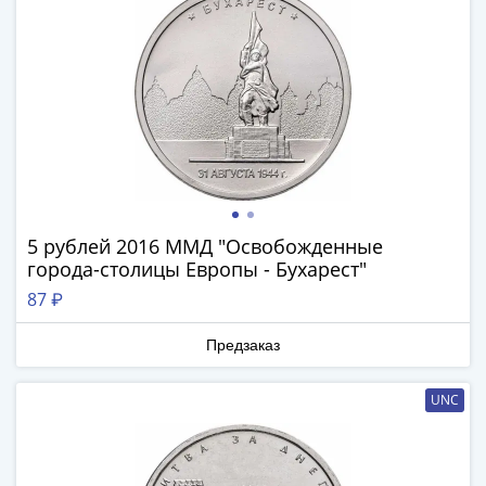
Нижегородско-
Суздальское
княжество
(1383-
1431)
США
Регулярные
выпуски
Доллары
Сакагавеи
5 рублей 2016 ММД "Освобожденные
(индианка)
города-столицы Европы - Бухарест"
Доллары
87 ₽
инновации
Президентские
Предзаказ
доллары
Квотеры
UNC
(парки)
Квотеры
(штаты)