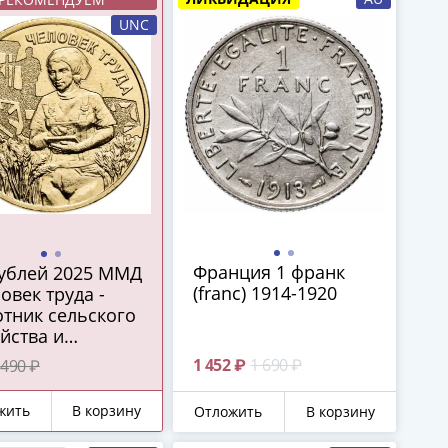
UNC
Франция 1 франк
рублей 2025 ММД
(franc) 1914-1920
овек труда -
тник сельского
йства и
ерабатывающей
1 452 ₽
1 690 ₽
490 ₽
мышленности"
жить
В корзину
Отложить
В корзину