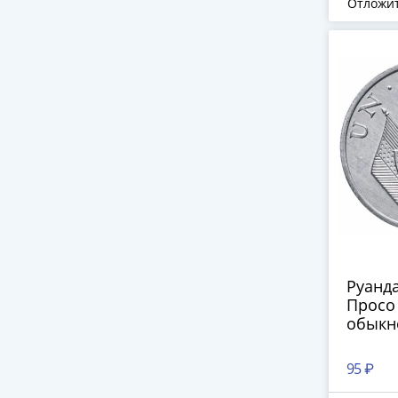
Отложи
Руанда
Просо
обыкн
95 ₽