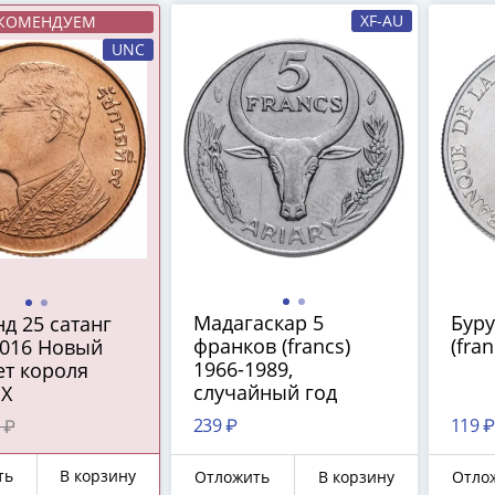
XF-AU
КОМЕНДУЕМ
UNC
Мадагаскар 5
Буру
д 25 сатанг
франков (francs)
(fra
2016 Новый
1966-1989,
ет короля
случайный год
IX
239 ₽
119 ₽
 ₽
ть
В корзину
Отложить
В корзину
Отло