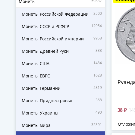
59837
Монеты
3500
Монеты Российской Федерации
12954
Монеты СССР и РСФСР
9958
Монеты Российской империи
333
Монеты Древней Руси
1484
Монеты США
1628
Монеты ЕВРО
Руанда
5819
Монеты Германии
368
Монеты Приднестровья
38 ₽
14
490
Монеты Украины
Отложи
32391
Монеты мира