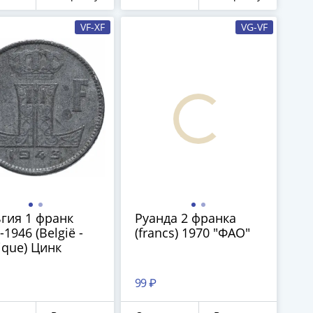
VF-XF
VG-VF
18
гия 1 франк
Руанда 2 франка
-1946 (België -
(francs) 1970 "ФАО"
ique) Цинк
99 ₽