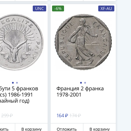
UNC
-6%
XF-AU
ути 5 франков
Франция 2 франка
ncs) 1986-1991
1978-2001
чайный год)
299 ₽
164 ₽
174 ₽
жить
В корзину
Отложить
В корзину