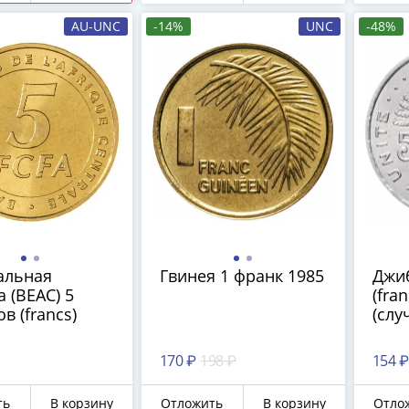
AU-UNC
-14%
UNC
-48%
альная
Гвинея 1 франк 1985
Джиб
 (BEAC) 5
(fra
в (francs)
(слу
170 ₽
198 ₽
154 ₽
ть
В корзину
Отложить
В корзину
Отло