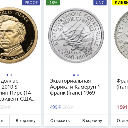
PROOF
-18%
UNC
ЛИКВ
 доллар
Экваториальная
Фра
) 2010 S
Африка и Камерун 1
(fra
ин Пирс (14-
франк (franc) 1969
езидент США),
монетного
 550 ₽
499 ₽
605 ₽
1 591
"S" - Сан-
иско
ть
В корзину
Отложить
В корзину
Отло