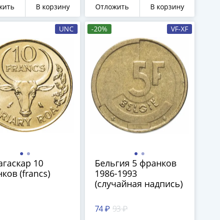
жить
В корзину
Отложить
В корзину
UNC
-20%
VF-XF
гаскар 10
Бельгия 5 франков
ков (francs)
1986-1993
(случайная надпись)
74 ₽
93 ₽