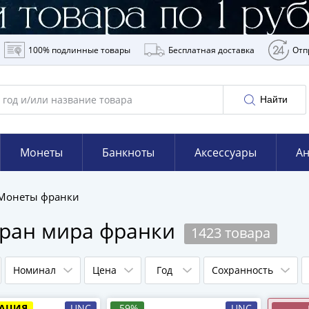
100% подлинные товары
Бесплатная доставка
Отп
Найти
Монеты
Банкноты
Аксессуары
Ан
Монеты франки
тран мира франки
1423 товара
Номинал
Цена
Год
Сохранность
АЦИЯ
UNC
-59%
UNC