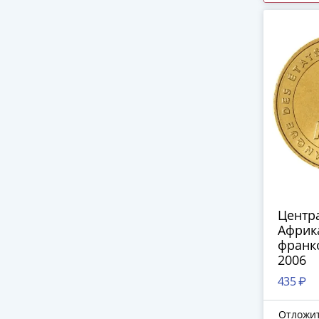
Центр
Африка
франко
2006
435 ₽
Отложи