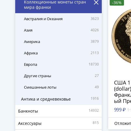
Коллекционные монеты стран
-36%
мира франки
Австралия и Океания
3623
Азия
4026
Америка
3879
Африка
2113
Европа
18730
Другие страны
27
США 1
Смешанные лоты
49
(dollar
Франкл
1916
Антика и средневековье
ый Пр
знак 
999 ₽
1
14932
Банкноты
двора 
Франц
815
Аксессуары
Отложи