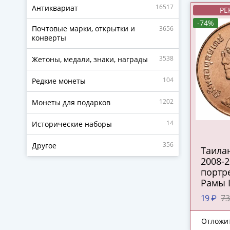
16517
Антиквариат
РЕ
-74%
Почтовые марки, открытки и
3656
конверты
3538
Жетоны, медали, знаки, награды
104
Редкие монеты
1202
Монеты для подарков
14
Исторические наборы
356
Другое
Таилан
2008-
портр
Рамы 
19 ₽
73
Отложи