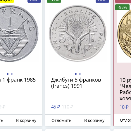
-98%
 1 франк 1985
Джибути 5 франков
10 
(francs) 1991
"Чел
Рабо
хозя
пер
9 ₽
45 ₽
110 ₽
10 ₽
про
Отло
ть
В корзину
Отложить
В корзину