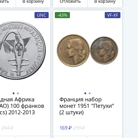
жить
В корзину
Отложить
В корзину
UNC
-43%
VF-XF
адная Африка
Франция набор
AO) 100 франков
монет 1951 "Петухи"
ncs) 2012-2013
(2 штуки)
264 ₽
169 ₽
299 ₽