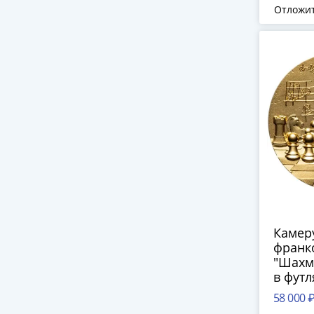
Отложи
Камер
франк
"Шахм
в футл
серти
58 000 