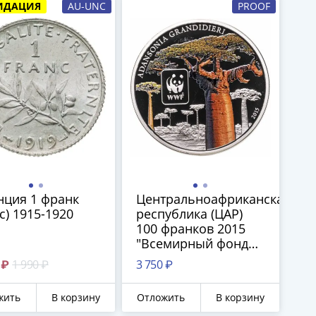
ИДАЦИЯ
AU-UNC
PROOF
нция 1 франк
Центральноафриканская
nc) 1915-1920
республика (ЦАР)
100 франков 2015
"Всемирный фонд
дикой природы
 ₽
1 990 ₽
3 750 ₽
WWF - Баобаб"
жить
В корзину
Отложить
В корзину