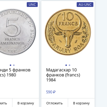
UNC
AU-UNC
нди 5 франков
Мадагаскар 10
ncs) 1980
франков (francs)
1984
590 ₽
жить
В корзину
Отложить
В корзину