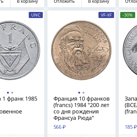
ть
В корзину
Отложить
В корзину
Отло
UNC
VF-XF
-30%
 1 франк 1985
Франция 10 франков
Зап
(francs) 1984 "200 лет
(BCE
овенное
со дня рождения
(fra
Франсуа Рюда"
566 ₽
185 ₽