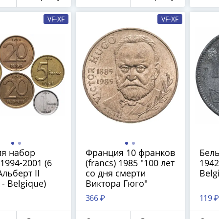
VF-XF
VF-XF
олучите бесплатно набор всех 
новинок ЦБ России 2026 года!
С бесплатной доставкой в любой город РФ!
✅ являются законным платёжным средством
Получить бесплатно набор новинок
Мне не нужны подарки
ия набор
Франция 10 франков
Бель
1994-2001 (6
(francs) 1985 "100 лет
1942
Альберт II
со дня смерти
Belg
 - Belgique)
Виктора Гюго"
366 ₽
119 ₽