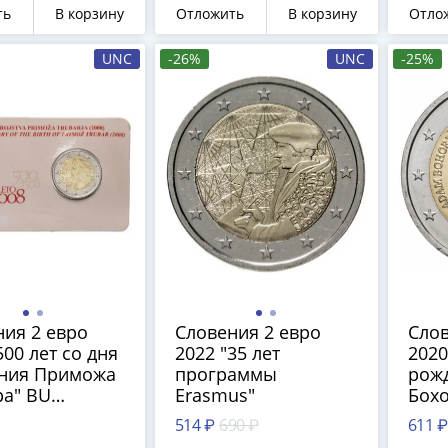
ть
В корзину
Отложить
В корзину
Отло
UNC
-26%
UNC
-25%
ия 2 евро
Словения 2 евро
Слов
500 лет со дня
2022 "35 лет
2020
ния Приможа
программы
рож
ра" BU
Erasmus"
Бох
альный
514 ₽
690 ₽
611 ₽
ер