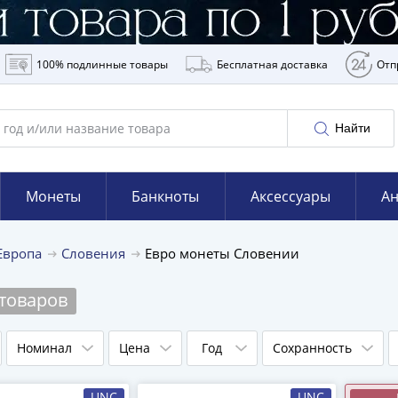
100% подлинные товары
Бесплатная доставка
Отп
Найти
Монеты
Банкноты
Аксессуары
Ан
Европа
Словения
Евро монеты Словении
 товаров
Номинал
Цена
Год
Сохранность
UNC
UNC