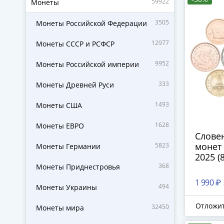
59922
Монеты
3505
Монеты Российской Федерации
12977
Монеты СССР и РСФСР
9952
Монеты Российской империи
333
Монеты Древней Руси
1493
Монеты США
1628
Монеты ЕВРО
Слове
монет 
5823
Монеты Германии
2025 (
368
Монеты Приднестровья
1 990 ₽
494
Монеты Украины
Отложи
32450
Монеты мира