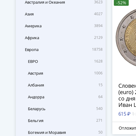
Австралия и Океания
3623
-52%
Азия
4027
Америка
3894
Африка
2129
Европа
18758
ЕВРО
1628
Австрия
1006
Словен
Албания
15
(euro)
Андорра
64
со дн
Иван 
Беларусь
540
615 ₽
1
Бельгия
271
Отложи
Богемия и Моравия
50