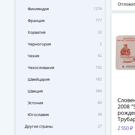
Отложи
Финляндия
1274
Франция
777
Хорватия
32
Черногория
2
Чехия
42
Чехословакия
192
Швейцария
182
Швеция
384
Словен
Эстония
60
2008 "
рожде
Югославия
39
Труба
офици
Другие страны
27
2 550 ₽
блист