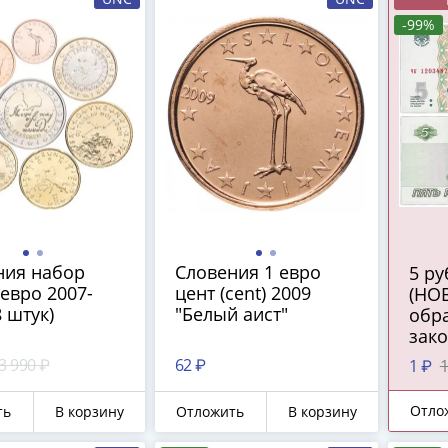
-99%
ния набор
Словения 1 евро
5 рублей 2022
евро 2007-
цент (cent) 2009
(НО
8 штук)
"Белый аист"
обра
зак
сред
3 990 ₽
62 ₽
1 ₽
1
ПРЕ
Отло
ть
В корзину
Отложить
В корзину