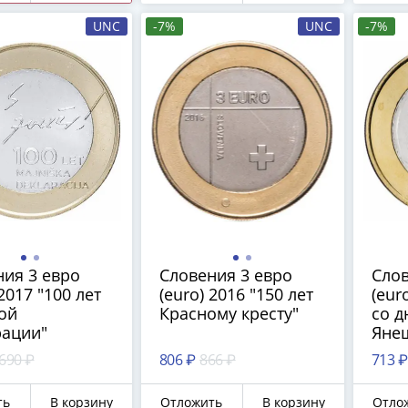
UNC
-7%
UNC
-7%
ия 3 евро
Словения 3 евро
Слов
 2017 "100 лет
(euro) 2016 "150 лет
(eur
ой
Красному кресту"
со д
рации"
Яне
 690 ₽
806 ₽
866 ₽
713 ₽
ть
В корзину
Отложить
В корзину
Отло