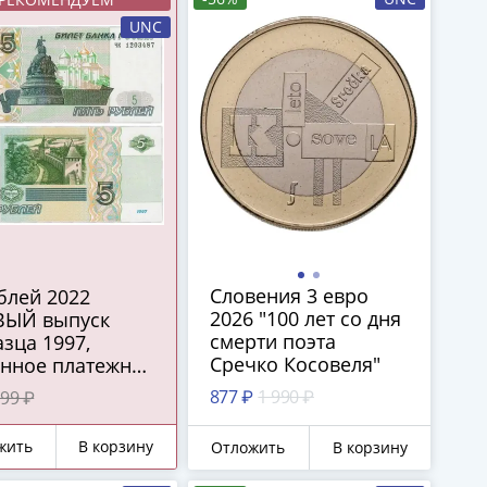
UNC
Словения 3 евро
2026 "100 лет со дня
ВЫЙ выпуск
смерти поэта
зца 1997,
Сречко Косовеля"
онное платежное
ство ЦБ РФ)
877 ₽
1 990 ₽
99 ₽
СС
жить
В корзину
Отложить
В корзину