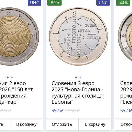
UNC
-50%
UNC
-44%
ия 2 евро
Словения 3 евро
Слов
 2026 "150 лет
2025 "Нова-Горица -
2023
я рождения
культурная столица
рож
Цанкар"
Европы"
Пле
 290 ₽
997 ₽
1 990 ₽
552 ₽
ть
В корзину
Отложить
В корзину
Отло