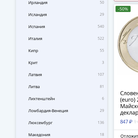
Ирландия
50
-50%
Исландия
29
Испания
540
Италия
522
Кипр
55
Крит
3
Латвия
107
Литва
81
Словен
Лихтенштейн
6
(euro)
Майск
Ломбардия-Венеция
29
декла
847 ₽
1
Люксембург
136
Македония
18
Отложи