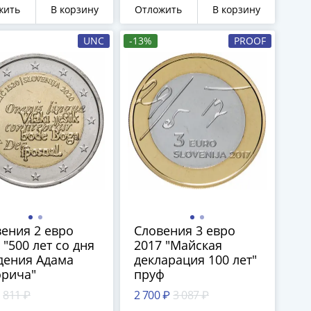
жить
В корзину
Отложить
В корзину
UNC
-13%
PROOF
ения 2 евро
Словения 3 евро
 "500 лет со дня
2017 "Майская
дения Адама
декларация 100 лет"
орича"
пруф
811 ₽
2 700 ₽
3 087 ₽