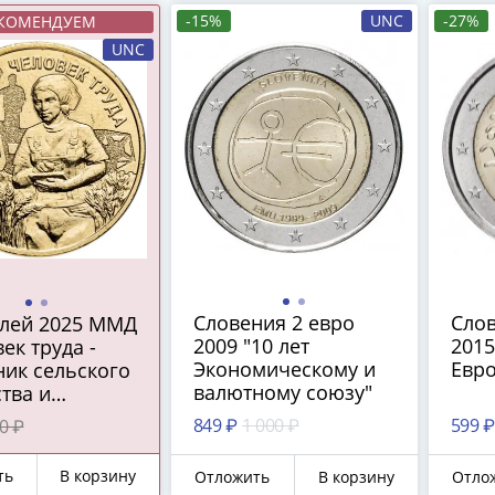
-15%
UNC
-27%
КОМЕНДУЕМ
UNC
Словения 2 евро
Слов
блей 2025 ММД
2009 "10 лет
2015
ек труда -
Экономическому и
Евр
ник сельского
валютному союзу"
тва и
абатывающей
849 ₽
1 000 ₽
599 ₽
0 ₽
шленности"
ть
В корзину
Отложить
В корзину
Отло