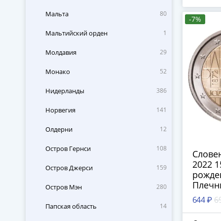
Мальта
80
-7%
П
Мальтийский орден
1
Молдавия
29
Монако
52
Нидерланды
386
Норвегия
141
Олдерни
12
Остров Гернси
108
Словен
2022 1
Остров Джерси
159
рожде
Плечн
Остров Мэн
280
644 ₽
6
Папская область
14