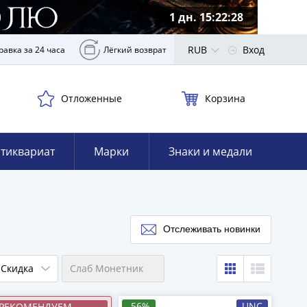
1 дн. 15:22:26
RUB
Вход
равка за 24 часа
Лёгкий возврат
Отложенные
Корзина
тиквариат
Марки
Знаки и медали
Отслеживать новинки
Скидка
Слаб Монетник
-56%
UNC
РЕКОМЕНДУЕМ