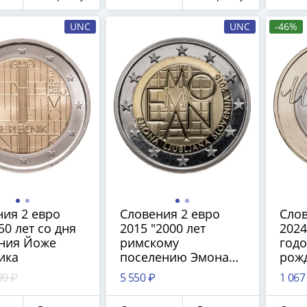
UNC
UNC
-46%
олучите бесплатно набор всех 
новинок ЦБ России 2026 года!
С бесплатной доставкой в любой город РФ!
✅ являются законным платёжным средством
Получить бесплатно набор новинок
Мне не нужны подарки
ия 2 евро
Словения 2 евро
Слов
50 лет со дня
2015 "2000 лет
2024
ния Йоже
римскому
годо
ика
поселению Эмона
рож
на месте
Май
90 ₽
5 550 ₽
1 067
современной
Любляны" Proof в