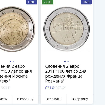
UNC
-36%
UNC
ения 2 евро
Словения 2 евро
 "150 лет со дня
2011 "100 лет со дня
дения Йосипа
рождения Франца
меля"
Розмана"
990 ₽
621 ₽
973 ₽
жить
В корзину
Отложить
В корзину