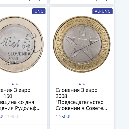
UNC
AU-UNC
18
ения 3 евро
Словения 3 евро
 "150
2008
вщина со дня
"Председательство
дения Рудольфа
Словении в Совете
стера"
ЕС"
 ₽
1 990 ₽
1 250 ₽