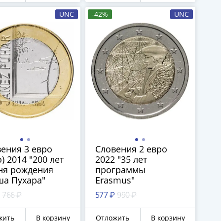
UNC
-42%
UNC
ения 3 евро
Словения 2 евро
o) 2014 "200 лет
2022 "35 лет
ня рождения
программы
ша Пухара"
Erasmus"
766 ₽
577 ₽
990 ₽
жить
В корзину
Отложить
В корзину