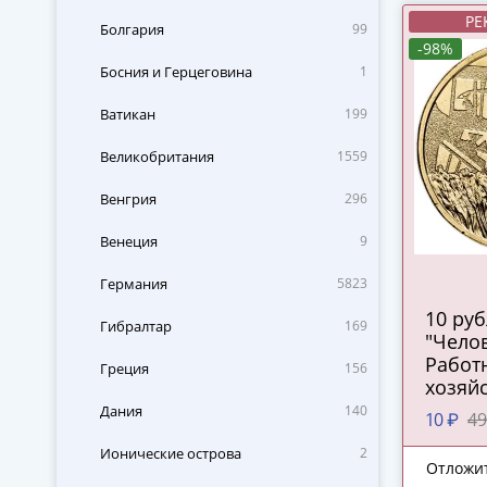
РЕ
Болгария
99
-98%
Босния и Герцеговина
1
Ватикан
199
Великобритания
1559
Венгрия
296
Венеция
9
Германия
5823
10 ру
Гибралтар
169
"Челов
Работ
Греция
156
хозяйс
перер
Дания
140
10 ₽
49
промы
Ионические острова
2
Отложи