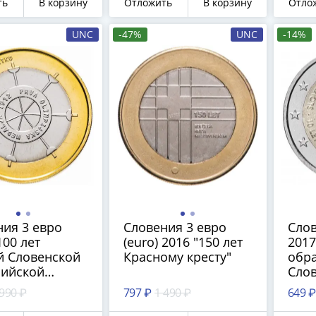
ть
В корзину
Отложить
В корзину
Отло
капсуле
UNC
-47%
UNC
-14%
ия 3 евро
Словения 3 евро
Слов
100 лет
(euro) 2016 "150 лет
2017
й Словенской
Красному кресту"
обр
ийской
Сло
и"
 990 ₽
797 ₽
1 490 ₽
649 ₽