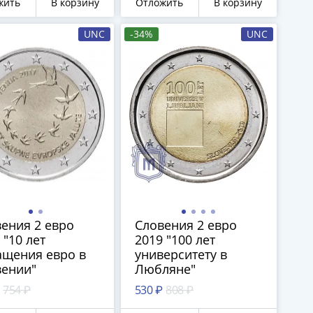
жить
В корзину
Отложить
В корзину
UNC
-34%
UNC
ения 2 евро
Словения 2 евро
 "10 лет
2019 "100 лет
ащения евро в
университету в
вении"
Любляне"
754 ₽
530 ₽
808 ₽