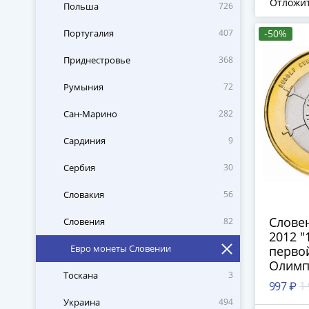
Отложи
Польша
726
Португалия
407
-50%
Приднестровье
368
Румыния
72
Сан-Марино
282
Сардиния
9
Сербия
30
Словакия
56
Словен
Словения
82
2012 "
Евро монеты Словении
перво
Олимп
Тоскана
3
медал
997 ₽
1
Украина
494