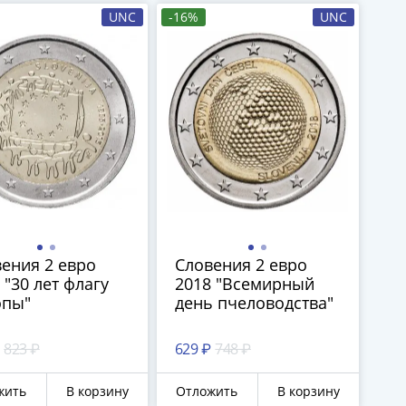
UNC
-16%
UNC
ения 2 евро
Словения 2 евро
 "30 лет флагу
2018 "Всемирный
опы"
день пчеловодства"
823 ₽
629 ₽
748 ₽
жить
В корзину
Отложить
В корзину