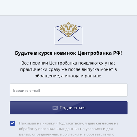
IV
Шуйский
(1606-­
1610)
Борис
Годунов
(1598-­
Будьте в курсе новинок Центробанка РФ!
1605)
Фёдор
Все новинки Центробанка появляются у нас
I
практически сразу же после выпуска монет в
Иванович
обращение, а иногда и раньше.
(1584-­
1598)
Иван
IV
Подписаться
Грозный
(1533-
Нажимая на кнопку «Подписаться», я даю
согласие
на
1584)
обработку персональных данных на условиях и для
Василий
целей, определенных в согласии и в соответствии с