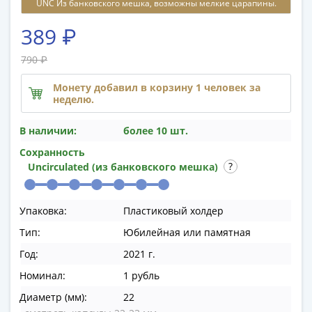
UNC Из банковского мешка, возможны мелкие царапины.
памятные
Биметаллические
389 ₽
(10р)
ГВС
790 ₽
и
Монету добавил в корзину 1 человек за
аналогичные
неделю.
(10р)
200
В наличии:
более 10 шт.
лет
Сохранность
Победы
Uncirculated (из банковского мешка)
1812
50
лет
Упаковка:
Пластиковый холдер
Победы
Тип:
Юбилейная или памятная
в
Год:
2021 г.
ВОВ
70
Номинал:
1 рубль
лет
Диаметр (мм):
22
Победы