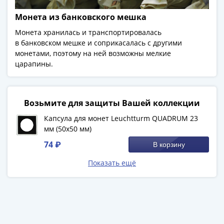
-
Монета из банковского мешка
1991)
Юбилейные
Монета хранилась и транспортировалась
в банковском мешке и соприкасалась с другими
и
монетами, поэтому на ней возможны мелкие
памятные
царапины.
Наборы
и
коллекции
Возьмите для защиты Вашей коллекции
Монеты
Российской
Капсула для монет Leuchtturm QUADRUM 23
империи
мм (50х50 мм)
Николай
74 ₽
В корзину
II
Показать ещё
(1894-
1917)
Александр
III
(1881-