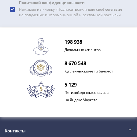
Политикой конфиденциальности
III
Нажимая на кнопку «Подписаться», я даю своё
согласие
(1505-­
на получение информационной и рекламной рассылки
1533)
Иван
III
(1462-­
198 938
1505)
Довольных клиентов
Василий
8 670 548
II
Темный
Купленных монет и банкнот
(1425-­
5 129
1462)
Псков
Пятизвёздочных отзывов
(1425-­
на Яндекс.Маркете
1510)
Новгород
(1420-­
1478)
Контакты