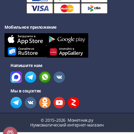
ФРГ
ГДР
Третий
рейх
Мобильное приложение
Веймарская
республика
Нотгельды
Германская
империя
Напишите нам
Бавария
Данциг
Пруссия
Саар
Мы в соцсетях
Священная
Римская
империя
Другие
© 2015–2026
Монетник.ру
Приднестровье
Нумизматический интернет-магазин
Украина