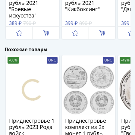
рубль 2021
рубль 2021
рубл
(1727-
"Боевые
"Кикбоксинг"
"Дзю
1729)
искусства"
Екатерина
389 ₽
790 ₽
399 ₽
890 ₽
399 ₽
I
(1725-
1727)
Петр
Похожие товары
I
-60%
UNC
UNC
-49%
(1700-
1725)
Наборы
и
коллекции
Монеты
Древней
Руси
Приднестровье 1
Приднестровье
Прид
Иван
рубль 2023 Рода
комплект из 2х
рубл
V
войск
монет 1 рубль
"Гво