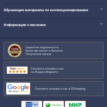
США
Регулярные
Обучающие материалы по коллекционированию
выпуски
Доллары
Сакагавеи
Информация о магазине
(индианка)
Доллары
инновации
Президентские
Гарантия подлинности
Качества монет и банкнот
доллары
Получения заказа
Квотеры
(парки)
Квотеры
Смотреть отзывы о нас
на Яндекс.Маркете
(штаты)
Наборы
Другие
Смотреть отзывы о нас в GShopping
ЕВРО
Германия
Евросоюз