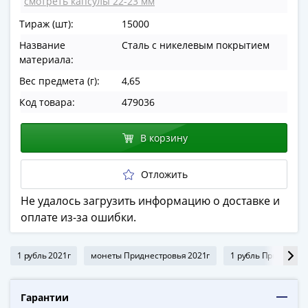
смотреть капсулы 22-23 мм
в
Тираж (шт):
15000
ВОВ
75
Название
Сталь с никелевым покрытием
лет
материала:
Победы
Вес предмета (г):
4,65
в
Код товара:
479036
ВОВ
Человек
В корзину
труда
Города-
Отложить
герои
Оружие
Не удалось загрузить информацию о доставке и
Великой
оплате из-за ошибки.
Победы
Олимпиада
1 рубль 2021г
монеты Приднестровья 2021г
1 рубль Приднестр
в
Сочи
2014
Гарантии