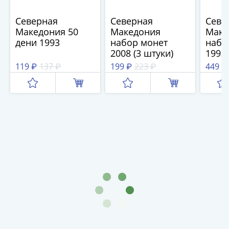
(1727-
1729)
Северная
Северная
Севе
Македония 50
Македония
Маке
Екатерина
дени 1993
набор монет
набо
I
2008 (3 штуки)
1993
(1725-
"Жив
119 ₽
137 ₽
199 ₽
223 ₽
449 ₽
1727)
штук
Петр
I
(1700-
1725)
Наборы
и
коллекции
Монеты
Древней
Руси
Иван
V