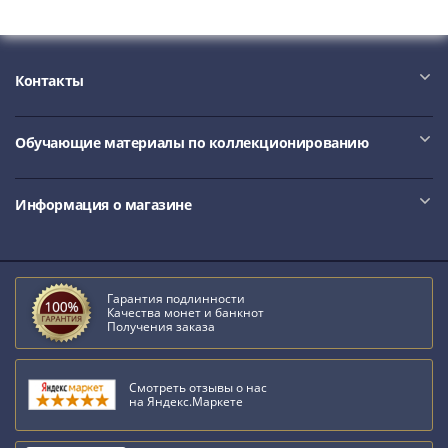
III
(1505-­
1533)
Контакты
Иван
III
(1462-­
Обучающие материалы по коллекционированию
1505)
Василий
Информация о магазине
II
Темный
(1425-­
1462)
Гарантия подлинности
Псков
Качества монет и банкнот
(1425-­
Получения заказа
1510)
Новгород
Смотреть отзывы о нас
(1420-­
на Яндекс.Маркете
1478)