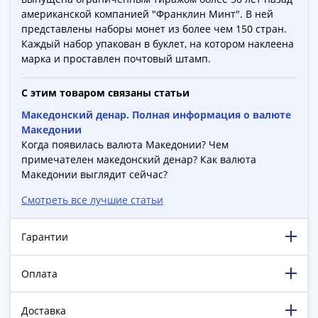
ЧМ
американской компанией "Франклин Минт". В ней
по
представлены наборы монет из более чем 150 стран.
футболу
Каждый набор упакован в буклет, на котором наклеена
2018
марка и проставлен почтовый штамп.
Крымские
события
С этим товаром связаны статьи
Архитектура
Македонский денар. Полная информация о валюте
Красная
Македонии
книга
Когда появилась валюта Македонии? Чем
Личности
примечателен македонский денар? Как валюта
Мультипликация
Македонии выглядит сейчас?
События
Смотреть все лучшие статьи
Серебряные
и
Гарантии
золотые
Города
трудовой
Оплата
доблести
Освобожденные
Доставка