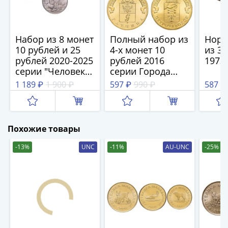
(1762-
1796)
Петр
Набор из 8 монет
Полный набор из
Норв
III
10 рублей и 25
4-х монет 10
из 3 
(1762-
рублей 2020-2025
рублей 2016
1973
1762)
серии "Человек
серии Города
Елизавета
труда" и "Труд
Воинской Славы
1 189 ₽
1 900 ₽
597 ₽
990 ₽
587 ₽
(1741-
медицинских
1762)
работников"
Иоанн
Антонович
Похожие товары
(1740-
-13%
UNC
-11%
AU-UNC
-25%
1741)
Анна
Иоанновна
(1730-
1740)
Петр
II