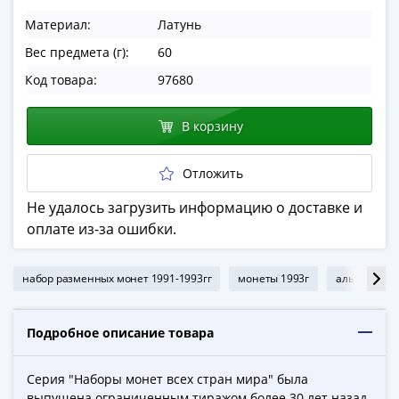
в
Материал:
Латунь
ВОВ
Вес предмета (г):
60
75
лет
Код товара:
97680
Победы
в
В корзину
ВОВ
Человек
Отложить
труда
Города-
Не удалось загрузить информацию о доставке и
герои
оплате из-за ошибки.
Оружие
Великой
набор разменных монет 1991-1993гг
монеты 1993г
альбом с м
Победы
Олимпиада
Подробное описание товара
в
Сочи
2014
Серия "Наборы монет всех стран мира" была
выпущена ограниченным тиражом более 30 лет назад