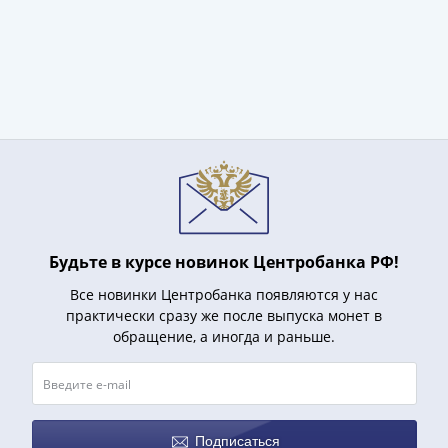
и
Петр
I
(1682-
1717)
Федор
III
Алексеевич
(1676-
1682)
Алексей
Будьте в курсе новинок Центробанка РФ!
Михайлович
(1645-
Все новинки Центробанка появляются у нас
1676)
практически сразу же после выпуска монет в
Михаил
обращение, а иногда и раньше.
Федорович
(1613-
1645)
Василий
Подписаться