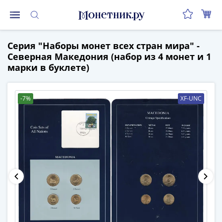
Монеты
Серия "Наборы монет всех стран мира" -
Монеты
Северная Македония (набор из 4 монет и 1
Российской
марки в буклете)
Федерации
Регулярные
выпуски
-7%
XF-UNC
до
реформы
(1992-
1993)
после
реформы
(1997-
нв)
Юбилейные
и