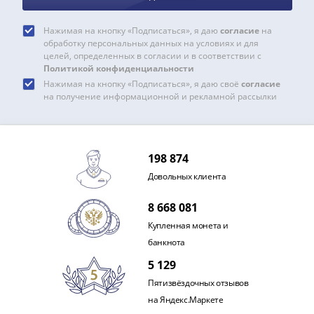
IV
Шуйский
Нажимая на кнопку «Подписаться», я даю
согласие
на
(1606-­
обработку персональных данных на условиях и для
1610)
целей, определенных в согласии и в соответствии с
Политикой конфиденциальности
Борис
Нажимая на кнопку «Подписаться», я даю своё
согласие
Годунов
на получение информационной и рекламной рассылки
(1598-­
1605)
Фёдор
I
198 874
Иванович
Довольных клиента
(1584-­
8 668 081
1598)
Иван
Купленная монета и
IV
банкнота
Грозный
5 129
(1533-
Пятизвёздочных отзывов
1584)
на Яндекс.Маркете
Василий