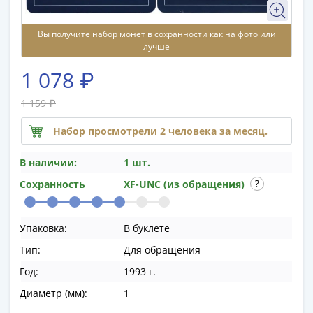
памятные
Биметаллические
Вы получите набор монет в сохранности как на фото или
(10р)
лучше
ГВС
и
1 078 ₽
аналогичные
1 159 ₽
(10р)
200
Набор просмотрели 2 человека за месяц.
лет
Победы
В наличии:
1 шт.
1812
Сохранность
XF-UNC (из обращения)
50
лет
Победы
Упаковка:
В буклете
в
Тип:
Для обращения
ВОВ
Год:
1993 г.
70
лет
Диаметр (мм):
1
Победы