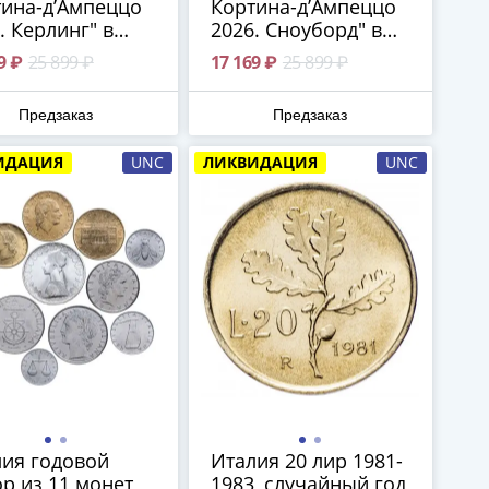
ина-д’Ампеццо
Кортина-д’Ампеццо
. Керлинг" в
2026. Сноуборд" в
яре с
футляре с
9 ₽
25 899 ₽
17 169 ₽
25 899 ₽
тификатом
сертификатом
Предзаказ
Предзаказ
ИДАЦИЯ
UNC
ЛИКВИДАЦИЯ
UNC
ия годовой
Италия 20 лир 1981-
р из 11 монет
1983, случайный год