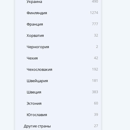
Украина
490
Финляндия
1274
Франция
777
Хорватия
32
Черногория
2
Чехия
42
Чехословакия
192
Швейцария
181
Швеция
383
Эстония
60
Югославия
39
Другие страны
27