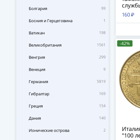
служб
Болгария
99
160 ₽
Босния и Герцеговина
1
Ватикан
198
-42%
Великобритания
1561
Венгрия
299
Венеция
9
Германия
5819
Гибралтар
169
Греция
154
Дания
140
Италия
Ионические острова
2
"100 л