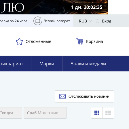
1 дн. 20:02:34
RUB
Вход
равка за 24 часа
Лёгкий возврат
Отложенные
Корзина
тиквариат
Марки
Знаки и медали
Отслеживать новинки
Скидка
Слаб Монетник