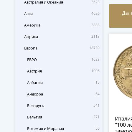
Австралия и Океания
3623
Дал
Азия
4026
Америка
3888
Африка
2113
Европа
18730
ЕВРО
1628
Австрия
1006
Албания
15
Андорра
64
Беларусь
541
Бельгия
271
Италия
"100 л
Богемия и Моравия
50
тамож