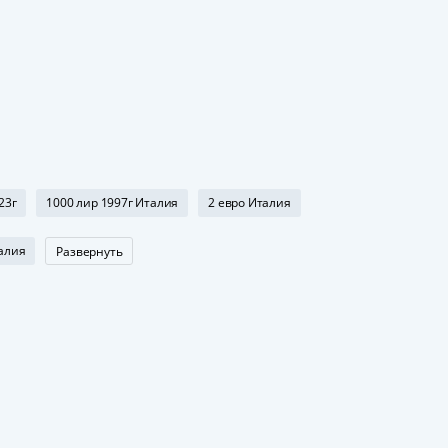
23г
1000 лир 1997г Италия
2 евро Италия
алия
Развернуть