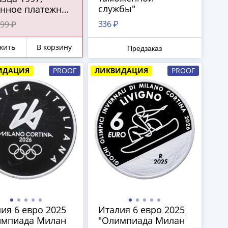
службы"
онное платежное
ство ЦБ РФ)
336 ₽
99 ₽
СС
жить
В корзину
Предзаказ
ИДАЦИЯ
PROOF
ЛИКВИДАЦИЯ
PROOF
ия 6 евро 2025
Италия 6 евро 2025
импиада Милан
"Олимпиада Милан