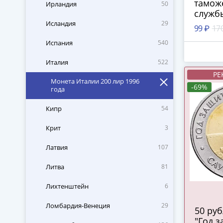
тамож
Ирландия
50
служб
Исландия
29
99 ₽
17
Испания
540
Италия
522
РЕ
Монета Италии 200 лир 1996
-69%
года
Кипр
54
Крит
3
Латвия
107
Литва
81
Лихтенштейн
6
Ломбардия-Венеция
29
50 ру
"Год 