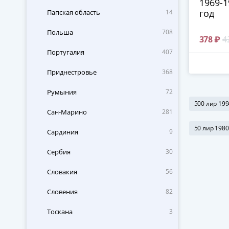
1969-
год
Папская область
14
Польша
708
378 ₽
4
Португалия
407
Приднестровье
368
Румыния
72
500 лир 19
Сан-Марино
281
50 лир 1980
Сардиния
9
Сербия
30
Словакия
56
Словения
82
Тоскана
3