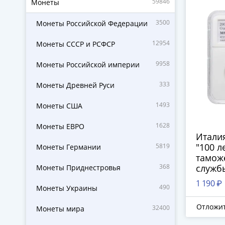
59846
Монеты
3500
Монеты Российской Федерации
12954
Монеты СССР и РСФСР
9958
Монеты Российской империи
333
Монеты Древней Руси
1493
Монеты США
1628
Монеты ЕВРО
Италия
"100 л
5819
Монеты Германии
тамож
368
службы
Монеты Приднестровья
DNC M
1 190 ₽
490
Монеты Украины
Отложи
32400
Монеты мира