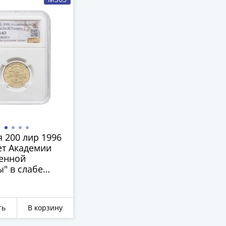
 200 лир 1996
ет Академии
енной
" в слабе
S63
ть
В корзину