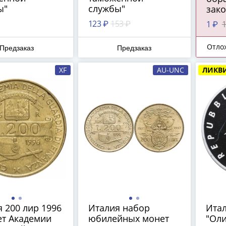
ы"
службы"
зак
сред
123 ₽
153 ₽
1 ₽
1
ПРЕ
Отло
Предзаказ
Предзаказ
XF
AU-UNC
ЛИКВ
 200 лир 1996
Италия набор
Итал
ет Академии
юбилейных монет
"Ол