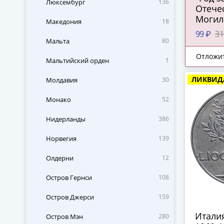
Люксембург
136
Отечес
Могил
Македония
18
99 ₽
31
Мальта
80
Отложи
Мальтийский орден
1
ЛИКВИД
Молдавия
30
Монако
52
Нидерланды
386
Норвегия
139
Олдерни
12
Остров Гернси
108
Остров Джерси
159
Италия
Остров Мэн
280