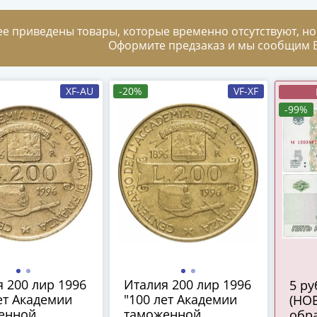
ее приведены товары, которые временно отсутствуют, но
Оформите предзаказ и мы сообщим В
XF-AU
-20%
VF-XF
-99%
 200 лир 1996
Италия 200 лир 1996
5 рублей 2022
ет Академии
"100 лет Академии
(НО
енной
таможенной
обра