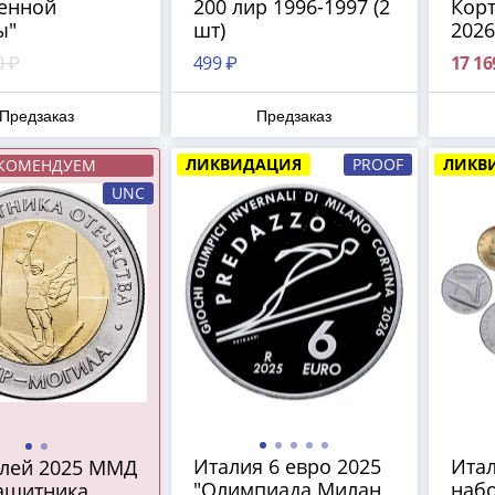
енной
200 лир 1996-1997 (2
Корт
ы"
шт)
2026
футл
0 ₽
499 ₽
17 16
сер
Предзаказ
Предзаказ
ЛИКВИДАЦИЯ
PROOF
ЛИКВ
КОМЕНДУЕМ
UNC
Италия 6 евро 2025
Итал
блей 2025 ММД
"Олимпиада Милан
набо
защитника