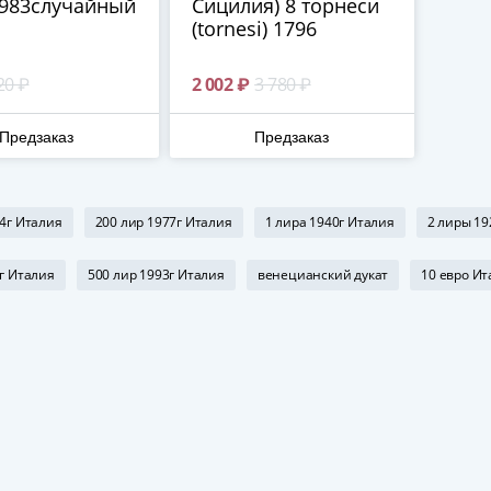
1983случайный
Сицилия) 8 торнеси
(tornesi) 1796
20 ₽
2 002 ₽
3 780 ₽
Предзаказ
Предзаказ
94г Италия
200 лир 1977г Италия
1 лира 1940г Италия
2 лиры 19
г Италия
500 лир 1993г Италия
венецианский дукат
10 евро Ит