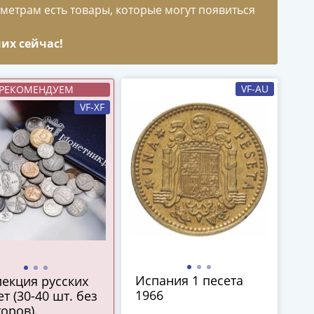
метрам есть товары, которые могут появиться
их сейчас!
VF-AU
РЕКОМЕНДУЕМ
VF-XF
Испания 1 песета
екция русских
1966
т (30-40 шт. без
оров).