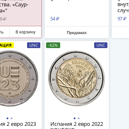
внут
тва. «Саур-
слу
а»"
54 ₽
97 ₽
9 ₽
ть
В корзину
Предзаказ
АЦИЯ
UNC
-62%
UNC
я 2 евро 2023
Испания 2 евро 2022