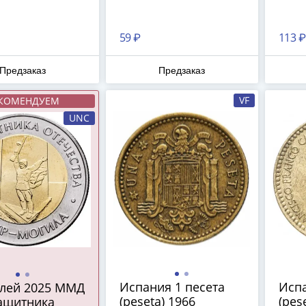
59 ₽
113 ₽
Предзаказ
Предзаказ
VF
КОМЕНДУЕМ
UNC
Испания 1 песета
Испа
блей 2025 ММД
(peseta) 1966
(pes
защитника