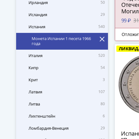
Ирландия
50
Отечес
Могил
Исландия
29
99 ₽
31
Испания
540
Отложи
Монета Испании 1 песета 1966
года
ЛИКВИД
Италия
520
Кипр
54
Крит
3
Латвия
107
Литва
80
Лихтенштейн
6
Ломбардия-Венеция
29
Испани