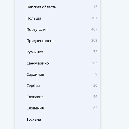
Папская область
13
Польша
707
Португалия
407
Приднестровье
368
Румыния
72
Сан-Марино
283
Сардиния
9
Сербия
30
Словакия
56
Словения
82
Тоскана
3