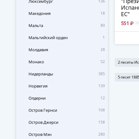
"През
Люксембург
136
Испан
ЕС"
Македония
18
551 ₽
7
Мальта
80
Мальтийский орден
1
Молдавия
28
Монако
52
2 песеты И
Нидерланды
385
5 песет 188
Норвегия
139
Олдерни
12
Остров Гернси
108
Остров Джерси
158
Остров Мэн
280