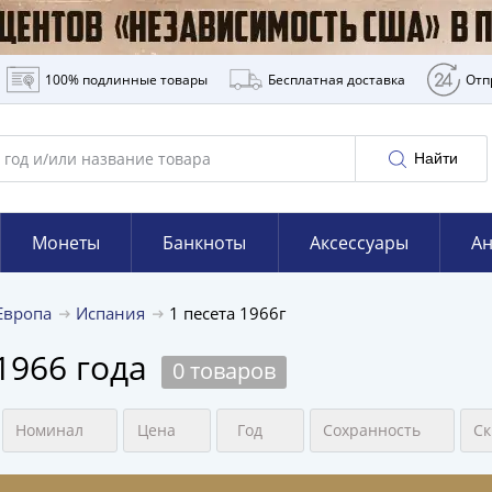
100% подлинные товары
Бесплатная доставка
Отп
Найти
Монеты
Банкноты
Аксессуары
Ан
Европа
Испания
1 песета 1966г
1966 года
0 товаров
Номинал
Цена
Год
Сохранность
Ск