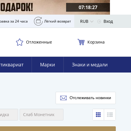
07:18:26
RUB
Вход
равка за 24 часа
Лёгкий возврат
Отложенные
Корзина
тиквариат
Марки
Знаки и медали
Отслеживать новинки
идка
Слаб Монетник