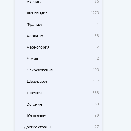
Украина
486
Финляндия
1273
Франция
771
Хорватия
33
Черногория
2
Чехия
42
Чехословакия
193
Швейцария
177
Швеция
383
Эстония
60
Югославия
39
Другие страны
27