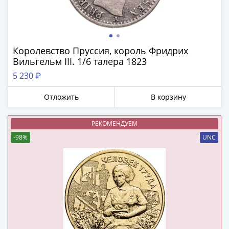
(1762-
1796)
Петр
III
Королевство Пруссия, король Фридрих
(1762-
Вильгельм III. 1/6 талера 1823
1762)
5 230 ₽
Елизавета
(1741-
Отложить
В корзину
1762)
Иоанн
РЕКОМЕНДУЕМ
Антонович
-98%
UNC
(1740-
1741)
Анна
Иоанновна
(1730-
1740)
Петр
II