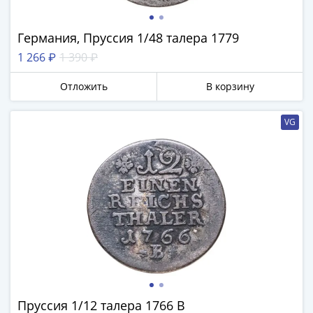
Антика
и
средневековье
Германия, Пруссия 1/48 талера 1779
Древняя
1 266 ₽
1 390 ₽
Греция
Древний
Отложить
В корзину
Рим
Византия
VG
Золотая
Орда
Крымское
ханство
Речь
Посполитая
Священная
Римская
империя
Другие
Банкноты
Пруссия 1/12 талера 1766 В