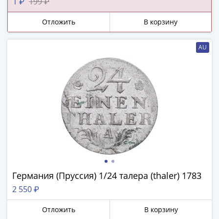
ЧМ
1 ₽
199 ₽
по
Отложить
В корзину
футболу
2018
Крымские
AU
события
Архитектура
Красная
книга
Личности
Мультипликация
События
Серебряные
и
золотые
Германия (Пруссия) 1/24 талера (thaler) 1783
Города
трудовой
2 550 ₽
доблести
Отложить
В корзину
Освобожденные