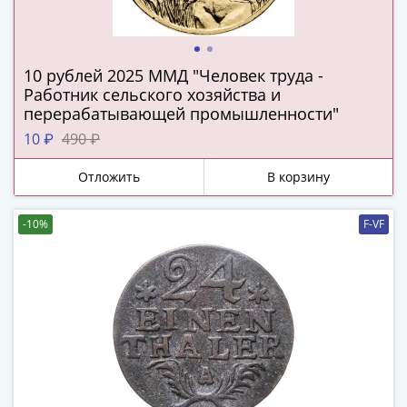
(1727-
1729)
Екатерина
10 рублей 2025 ММД "Человек труда -
I
Работник сельского хозяйства и
(1725-
перерабатывающей промышленности"
1727)
10 ₽
490 ₽
Петр
I
Отложить
В корзину
(1700-
1725)
-10%
F-VF
Наборы
и
коллекции
Монеты
Древней
Руси
Иван
V