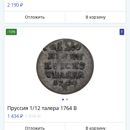
Банкноты
2 190 ₽
РФ
1992
Отложить
В корзину
1993
1994
-10%
F
1995
1997
2001
2004
2010
2017
2022-
2025
Памятные
Банкноты
мира
Пруссия 1/12 талера 1764 В
Австралия
1 434 ₽
1 590 ₽
и
Океания
Отложить
В корзину