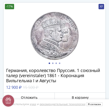
-17%
XF
Германия, королевство Пруссия. 1 союзный
талер (vereinstaler) 1861 - Коронация
Вильгельма I и Августы
12 900 ₽
15 500 ₽
Отложить
В корзину
Мы используем
куки
и
рекомендательные технологии
Я согласен