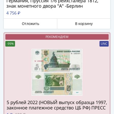
Германия, Пруссия 1/6 рейхсталера 1812,
в
Мне не нужны подарки
знак монетного двора "А" -Берлин
ВОВ
4 756 ₽
75
лет
Отложить
В корзину
Победы
в
РЕКОМЕНДУЕМ
ВОВ
-99%
UNC
Человек
труда
Города-
герои
Оружие
Великой
Победы
Олимпиада
в
Сочи
5 рублей 2022 (НОВЫЙ выпуск образца 1997,
законное платежное средство ЦБ РФ) ПРЕСС
2014