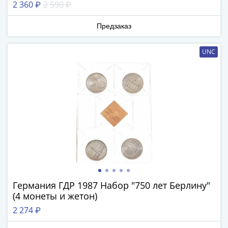
Банкноты
2 360 ₽
2 590 ₽
РФ
Предзаказ
1992
1993
1994
UNC
1995
1997
2001
2004
2010
2017
2022-
2025
Памятные
Банкноты
Германия ГДР 1987 Набор "750 лет Берлину"
мира
(4 монеты и жетон)
Австралия
2 274 ₽
и
Океания