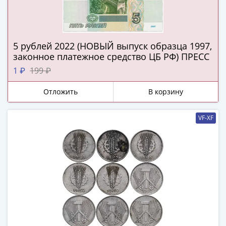
Наборы
Другие
ЕВРО
Германия
5 рублей 2022 (НОВЫЙ выпуск образца 1997,
Евросоюз
законное платежное средство ЦБ РФ) ПРЕСС
ФРГ
1 ₽
199 ₽
ГДР
Третий
Отложить
В корзину
рейх
Веймарская
VF-XF
республика
Нотгельды
Германская
империя
Бавария
Данциг
Пруссия
Саар
Священная