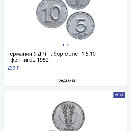
III
(1505-­
1533)
Иван
III
(1462-­
1505)
Германия (ГДР) набор монет 1,5,10
Василий
пфеннигов 1952
II
Темный
239 ₽
(1425-­
Предзаказ
1462)
Псков
VF-XF
(1425-­
1510)
Новгород
(1420-­
1478)