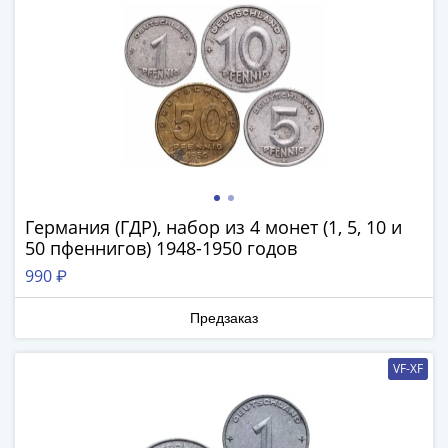
IV
Шуйский
(1606-­
1610)
Борис
Годунов
(1598-­
1605)
Фёдор
I
Германия (ГДР), набор из 4 монет (1, 5, 10 и
50 пфеннигов) 1948-1950 годов
Иванович
(1584-­
990 ₽
1598)
Иван
Предзаказ
IV
Грозный
VF-XF
(1533-
1584)
Василий