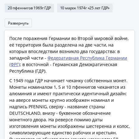
1918
1919
20 пфеннигов 1969г ГДР
10 марок 1974г «25 лет ГДР»
-
1920гг
Развернуть
1921
1922
После поражения Германии во Второй мировой войне,
1923
её территория была разделена на две части, на
которых впоследствии возникло два государства: в
1924
западной части -
Федеративная Республика Германии
-
(ФРГ)
; в восточной - Германская Демократическая
1932
Республика (ГДР).
1934
С 1949 года ГДР начинает чеканку собственных монет.
1937
Монеты номиналом 1, 5 и 10 пфеннигов чеканятся из
1938
алюминия и имеют практически идентичный дизайн:
1947
на аверсе монеты крупно изображен номинал и
(1957)
надпись PFENNIG, сверху - название страны
1961
DEUTSCHLAND, внизу - буквенное обозначение
(по
монетного двора. На реверсе помимо даты
Засько)
изготовления монеты изображены шестеренка и колос,
символизирующие единство рабочих и крестьян.
1961