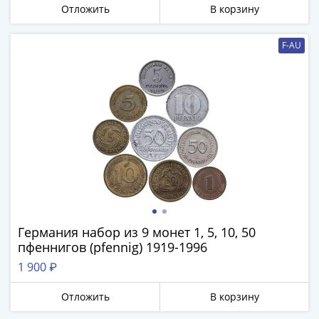
Города-
Отложить
В корзину
столицы
Европы
F-AU
Наборы
и
коллекции
Монеты
СССР
и
РСФСР
РСФСР
и
СССР
(1921-
Германия набор из 9 монет 1, 5, 10, 50
1958)
пфеннигов (pfennig) 1919-1996
СССР
1 900 ₽
и
ГКЧП
Отложить
В корзину
(1961