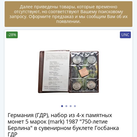
-
Далее приведены товары, которые временно
отсутствуют, но соответствуют Вашему поисковому
1991)
запросу. Оформите предзаказ и мы сообщим Вам об их
Юбилейные
появлении.
и
памятные
-28%
UNC
Наборы
и
коллекции
Монеты
Российской
империи
Николай
II
(1894-
1917)
Германия (ГДР), набор из 4-х памятных
Александр
монет 5 марок (mark) 1987 "750-летие
III
Берлина" в сувенирном буклете Госбанка
(1881-
ГДР