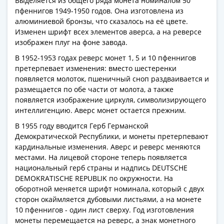
Выделяется из общего ряда монета номиналом 50
1991
пфеннигов 1949-1950 годов. Она изготовлена из
Гражданская
алюминиевой бронзы, что сказалось на её цвете.
война
Изменен шрифт всех элементов аверса, а на реверсе
Банкноты
изображен плуг на фоне завода.
царской
В 1952-1953 годах реверс монет 1, 5 и 10 пфеннигов
России
претерпевает изменения: вместо шестеренки
Частные
появляется молоток, пшеничный сноп раздваивается и
выпуски
размещается по обе части от молота, а также
Банкноты
появляется изображение циркуля, символизирующего
интеллигенцию. Аверс монет остается прежним.
с
красивыми
В 1955 году вводится Герб Германской
номерами
Демократической Республики, и монеты претерпевают
кардинальные изменения. Аверс и реверс меняются
Лотерейные
местами. На лицевой стороне теперь появляется
билеты
национальный герб страны и надпись DEUTSCHE
Евросувенир
DEMOKRATISCHE REPUBLIK по окружности. На
"0
оборотной меняется шрифт номинала, который с двух
евро"
сторон окаймляется дубовыми листьями, а на монете
Облигации
10 пфеннигов - один лист сверху. Год изготовления
и
монеты перемещается на реверс, а знак монетного