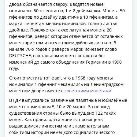
двора обозначается сверху. Вводятся новые
акции
номиналы: 50 пфеннигов, 1 и 2 дойчмарки. Монета 50
Чеки
пфеннигов по дизайну идентична 10 пфеннигам, а
и
марки - монетам мелких номиналов, только листья
купоны
двойные. Появляется также латунная монета 20
ВНЕШПОСЫЛТОРГ
пфеннигов, реверс которой отличается от остальных
Дорожные
монет шрифтом и отсутствием дубовых листьев. В
Круизные
начале 70-х годов с реверса марок исчезает слово
DEUTSCHE, в остальном монеты остаются без
Отрезные
изменений до самого объединения Германии в 1990
Отрезные
году.
(серия
Д)
Стоит отметить тот факт, что в 1968 году монеты
номиналом 1 пфенниг чеканились на Ленинградском
Другие
монетном дворе вместе с
советскими монетами
.
Наборы
и
В ГДР выпускались различные памятные и юбилейные
монеты номиналом 5, 10 и 20 марок. За период
коллекции
существования страны было выпущено 122 таких
монет. Как правило, эти монеты посвящены
выдающимся личностям или знаменательным
событиям истории немецкого социалистического