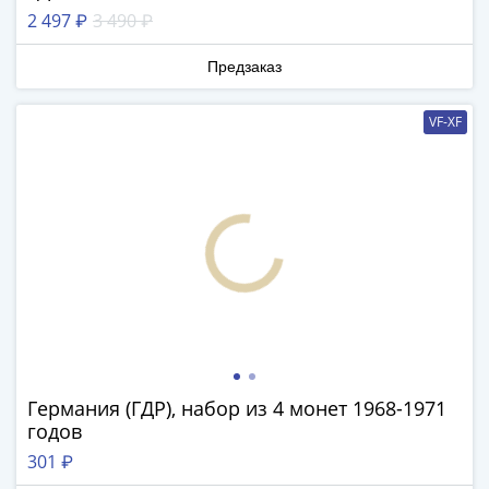
1894)
2 497 ₽
3 490 ₽
Александр
II
Предзаказ
(1854-
1881)
VF-XF
Николай
I
(1826-
1855)
Александр
I
(1801-
1825)
Павел
I
(1796-
Германия (ГДР), набор из 4 монет 1968-1971
1801)
годов
Екатерина
301 ₽
II