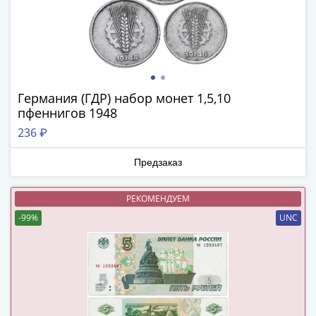
Нижегородско-
Суздальское
княжество
(1383-
1431)
США
Германия (ГДР) набор монет 1,5,10
Регулярные
пфеннигов 1948
выпуски
236 ₽
Доллары
Сакагавеи
Предзаказ
(индианка)
Доллары
РЕКОМЕНДУЕМ
инновации
-99%
UNC
Президентские
доллары
Квотеры
(парки)
Квотеры
(штаты)