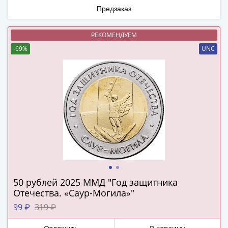
(1762-
Предзаказ
1796)
Петр
РЕКОМЕНДУЕМ
III
-69%
UNC
(1762-
1762)
Елизавета
(1741-
1762)
Иоанн
Антонович
(1740-
1741)
Анна
Иоанновна
50 рублей 2025 ММД "Год защитника
(1730-
Отечества. «Саур-Могила»"
1740)
99 ₽
319 ₽
Петр
II