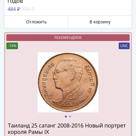
годов
в
484 ₽
700 ₽
ВОВ
75
Отложить
В корзину
лет
Победы
РЕКОМЕНДУЕМ
в
-74%
UNC
ВОВ
Человек
труда
Города-
герои
Оружие
Великой
Победы
Олимпиада
в
Сочи
Таиланд 25 сатанг 2008-2016 Новый портрет
2014
короля Рамы IX