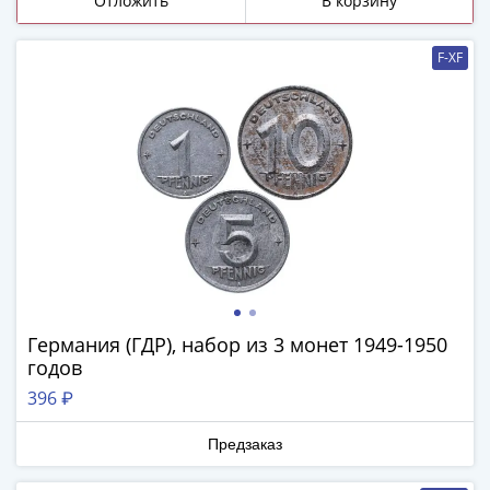
Отложить
В корзину
(1727-
1729)
F-XF
Екатерина
I
(1725-
1727)
Петр
I
(1700-
1725)
Наборы
и
коллекции
Германия (ГДР), набор из 3 монет 1949-1950
Монеты
годов
Древней
396 ₽
Руси
Иван
Предзаказ
V