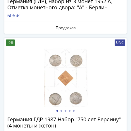
Антика
Германия (ГДР), набор из 3 монет 1952 A,
и
Отметка монетного двора: "A" - Берлин
средневековье
606 ₽
Древняя
Греция
Предзаказ
Древний
Рим
-9%
UNC
Византия
Золотая
Орда
Крымское
ханство
Речь
Посполитая
Священная
Римская
империя
Германия ГДР 1987 Набор "750 лет Берлину"
Другие
(4 монеты и жетон)
Банкноты