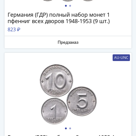
Римская
империя
Германия (ГДР) полный набор монет 1
Другие
пфенниг всех дворов 1948-1953 (9 шт.)
Приднестровье
823 ₽
Украина
Монеты
Предзаказ
мира
Австралия
AU-UNC
и
Океания
Азия
Америка
Африка
Европа
Другие
страны
Смешанные
лоты