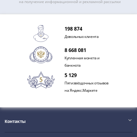
на получение информационной и рекламной рассылки
акции
Чеки
и
купоны
198 874
ВНЕШПОСЫЛТОРГ
Довольных клиента
Дорожные
Круизные
8 668 081
Отрезные
Купленная монета и
Отрезные
банкнота
(серия
5 129
Д)
Пятизвёздочных отзывов
Другие
на Яндекс.Маркете
Наборы
и
коллекции
Контакты