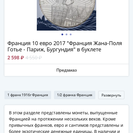
Наборы
Другие
ЕВРО
Германия
Евросоюз
ФРГ
Франция 10 евро 2017 "Франция Жана-Поля
ГДР
Готье - Париж, Бургундия" в буклете
Третий
2 598 ₽
4 550 ₽
рейх
Веймарская
Предзаказ
республика
Нотгельды
Германская
империя
1 франк 1916г Франция
1/2 франка Франция
Развернуть
Бавария
Данциг
В этом разделе представлены монеты, выпущенные
Пруссия
Францией на протяжении нескольких веков. Кроме
Саар
привычных франков, евро и сантимов представлены и
Священная
более экзотические денежные единицы. В наличии и