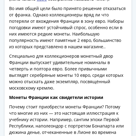
Антика
и
Во имя общей цели было принято решение отказаться
средневековье
от франка. Однако коллекционеры вряд ли что
потеряли от вхождения Франции в зону евро. Наборы
Древняя
погодовки имеют устойчивый спрос, особенно если в
Греция
них имеются редкие монеты. Наибольшую
Древний
популярность имеют памятные 2 евро, большинство
Рим
из которых представлено в нашем магазине..
Византия
Специально для коллекционеров монетный двор
Золотая
Франции выпускает удивительные номиналы в
Орда
четверть и полтора евро. Более привычными
Крымское
выглядят серебряные монеты 10 евро, среди которых
ханство
можно отыскать даже экземпляр, посвящённый
Речь
московскому кремлю.
Посполитая
Монеты Франции как свидетели истории
Священная
Почему стоит приобрести монеты Франции? Потому
Римская
что многие из них — это настоящая иллюстрация к
империя
учебнику истории. Например, сантим эпохи Первой
Другие
Республики, наполеондор с портретом Бонапарта или
Банкноты
дюжина денье, отчеканенные в Лионе во времена