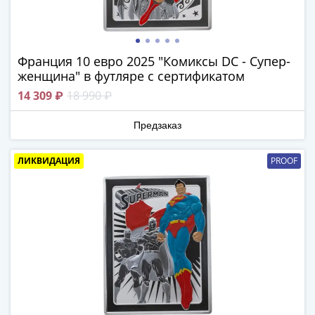
Города-
столицы
Европы
Наборы
Франция 10 евро 2025 "Комиксы DC - Супер-
и
женщина" в футляре с сертификатом
коллекции
14 309 ₽
18 990 ₽
Монеты
СССР
Предзаказ
и
РСФСР
ЛИКВИДАЦИЯ
PROOF
РСФСР
и
СССР
(1921-
1958)
СССР
и
ГКЧП
(1961