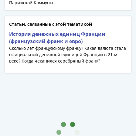
Банкноты
Парижской Коммуны.
РФ
1992
1993
Статьи, связанные с этой тематикой
1994
История денежных единиц Франции
1995
(французский франк и евро)
1997
Сколько лет французскому франку? Какая валюта стала
2001
официальной денежной единицей Франции в 21-м
2004
веке? Когда чеканился серебряный франк?
2010
2017
2022-
2025
Памятные
Банкноты
мира
Австралия
и
Океания