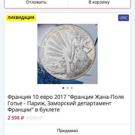
и
Отложить
В корзину
Петр
I
ЛИКВИДАЦИЯ
UNC
(1682-
1717)
Федор
III
Алексеевич
(1676-
1682)
Алексей
Михайлович
(1645-
1676)
Франция 10 евро 2017 "Франция Жана-Поля
Михаил
Готье - Париж, Заморский департамент
Федорович
Франции" в буклете
(1613-
2 598 ₽
4 550 ₽
1645)
Василий
Предзаказ