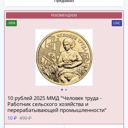
Предзаказ
(1727-
1729)
РЕКОМЕНДУЕМ
Екатерина
-98%
UNC
I
(1725-
1727)
Петр
I
(1700-
1725)
Наборы
и
коллекции
Монеты
10 рублей 2025 ММД "Человек труда -
Древней
Работник сельского хозяйства и
Руси
перерабатывающей промышленности"
Иван
10 ₽
490 ₽
V