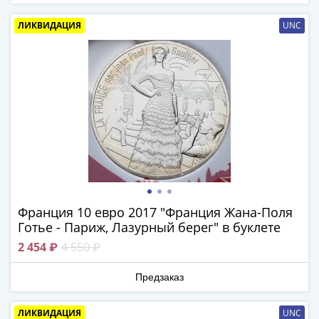
IV
Шуйский
ЛИКВИДАЦИЯ
UNC
(1606-­
1610)
Борис
Годунов
(1598-­
1605)
Фёдор
I
Иванович
(1584-­
1598)
Франция 10 евро 2017 "Франция Жана-Поля
Готье - Париж, Лазурный берег" в буклете
Иван
IV
2 454 ₽
4 550 ₽
Грозный
(1533-
Предзаказ
1584)
Василий
ЛИКВИДАЦИЯ
UNC