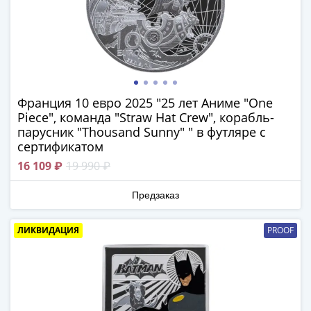
памятные
Биметаллические
(10р)
ГВС
и
аналогичные
Франция 10 евро 2025 "25 лет Аниме "One
(10р)
Получите бесплатно набор всех 18
Piece", команда "Straw Hat Crew", корабль-
200
новинок ЦБ России 2026 года!
парусник "Thousand Sunny" " в футляре с
лет
сертификатом
С бесплатной доставкой в любой город РФ!
Победы
✅ являются законным платёжным
16 109 ₽
19 990 ₽
1812
средством
50
Предзаказ
лет
Получить бесплатно набор новинок
Победы
ЛИКВИДАЦИЯ
PROOF
в
ВОВ
Мне не нужны подарки
70
лет
Победы