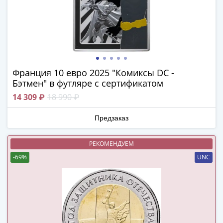
в
ВОВ
75
лет
Победы
в
Франция 10 евро 2025 "Комиксы DC -
ВОВ
Бэтмен" в футляре с сертификатом
Человек
14 309 ₽
18 990 ₽
труда
Города-
Предзаказ
герои
Оружие
РЕКОМЕНДУЕМ
Великой
-69%
UNC
Победы
Олимпиада
в
Сочи
2014