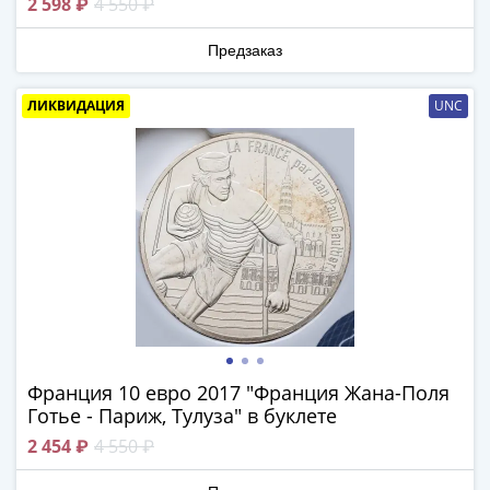
2 598 ₽
4 550 ₽
(1762-
1796)
Предзаказ
Петр
III
ЛИКВИДАЦИЯ
UNC
(1762-
1762)
Елизавета
(1741-
1762)
Иоанн
Антонович
(1740-
1741)
Анна
Иоанновна
Франция 10 евро 2017 "Франция Жана-Поля
(1730-
Готье - Париж, Тулуза" в буклете
1740)
2 454 ₽
4 550 ₽
Петр
II