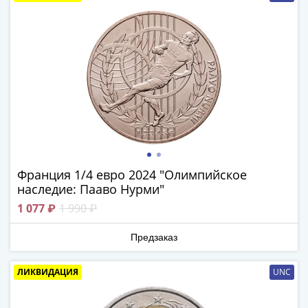
III
(1505-­
1533)
Иван
III
(1462-­
1505)
Василий
II
Темный
Франция 1/4 евро 2024 "Олимпийское
(1425-­
наследие: Пааво Нурми"
1462)
1 077 ₽
1 990 ₽
Псков
(1425-­
Предзаказ
1510)
Новгород
ЛИКВИДАЦИЯ
UNC
(1420-­
1478)