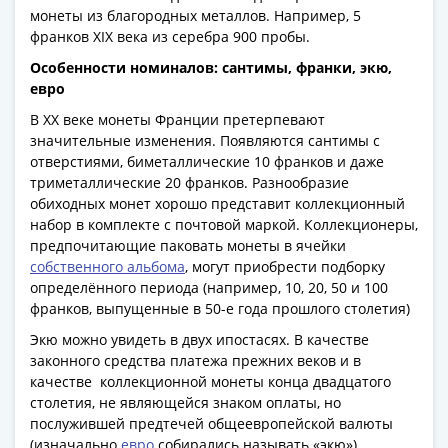
Римская
монеты из благородных металлов. Например, 5
франков XIX века из серебра 900 пробы.
империя
Другие
Особенности номиналов: сантимы, франки, экю,
Приднестровье
евро
Украина
В ХХ веке монеты Франции претерпевают
Монеты
значительные изменения. Появляются сантимы с
мира
отверстиями, биметаллические 10 франков и даже
Австралия
триметаллические 20 франков. Разнообразие
обиходных монет хорошо представит коллекционный
и
набор в комплекте с почтовой маркой. Коллекционеры,
Океания
предпочитающие паковать монеты в ячейки
Азия
собственного альбома
, могут приобрести подборку
Америка
определённого периода (например, 10, 20, 50 и 100
Африка
франков, выпущенные в 50-е года прошлого столетия)
Европа
Экю можно увидеть в двух ипостасях. В качестве
Другие
законного средства платежа прежних веков и в
страны
качестве коллекционной монеты конца двадцатого
Смешанные
столетия, не являющейся знаком оплаты, но
лоты
послужившей предтечей общеевропейской валюты
(изначально
евро
собирались называть «экю»).