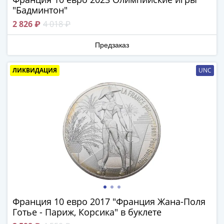
1894)
"Бадминтон"
Александр
II
2 826 ₽
4 018 ₽
(1854-
Предзаказ
1881)
Николай
ЛИКВИДАЦИЯ
UNC
I
(1826-
1855)
Александр
I
(1801-
1825)
Павел
I
(1796-
1801)
Франция 10 евро 2017 "Франция Жана-Поля
Екатерина
Готье - Париж, Корсика" в буклете
II