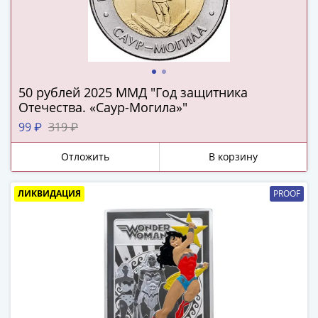
ЧМ
по
футболу
2018
Крымские
события
50 рублей 2025 ММД "Год защитника
Архитектура
Отечества. «Саур-Могила»"
Красная
99 ₽
319 ₽
книга
Личности
Отложить
В корзину
Мультипликация
События
ЛИКВИДАЦИЯ
PROOF
Серебряные
и
золотые
Города
трудовой
доблести
Освобожденные