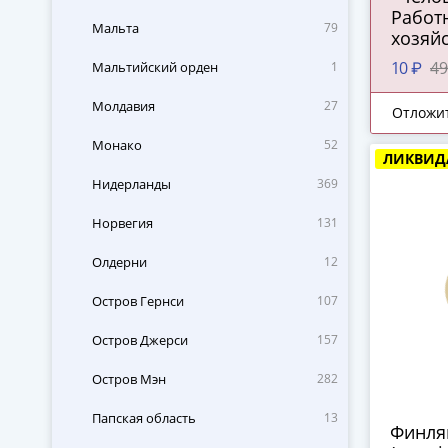
Работ
Мальта
79
хозяйс
перер
10 ₽
49
Мальтийский орден
1
промы
Молдавия
27
Отложи
Монако
52
ЛИКВИД
Нидерланды
369
Норвегия
131
Олдерни
12
Остров Гернси
107
Остров Джерси
157
Остров Мэн
282
Папская область
13
Финля