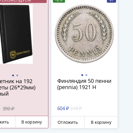
Финляндия 50 пенни
етник на 192
(pennia) 1921 H
еты (26*29мм)
ный
604 ₽
618 ₽
₽
390 ₽
жить
В корзину
Отложить
В корзину