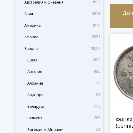
Австралия и Океания
3613
Дал
Азия
3978
Америка
3839
Африка
2051
Европа
18507
ЕВРО
1602
Австрия
985
Албания
15
Андорра
64
Беларусь
512
Бельгия
269
Финля
(penni
Богемия и Моравия
54