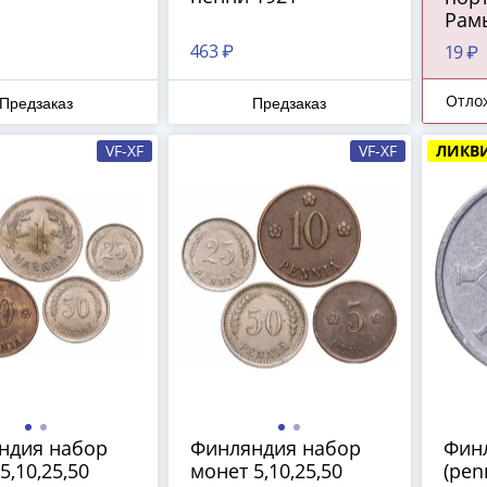
Рамы
463 ₽
19 ₽
Отло
Предзаказ
Предзаказ
VF-XF
VF-XF
ЛИКВ
ндия набор
Финляндия набор
Фин
5,10,25,50
монет 5,10,25,50
(pen