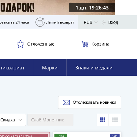
1 дн. 19:26:42
RUB
Вход
равка за 24 часа
Лёгкий возврат
Отложенные
Корзина
тиквариат
Марки
Знаки и медали
Отслеживать новинки
Скидка
Слаб Монетник
-2%
VF
РЕКОМЕНДУЕМ