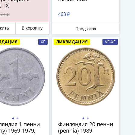
 IX
463 ₽
73 ₽
жить
В корзину
Предзаказ
ИДАЦИЯ
XF
ЛИКВИДАЦИЯ
VF-XF
ляндия 1 пенни
Финляндия 20 пенни
ny) 1969-1979,
(pennia) 1989