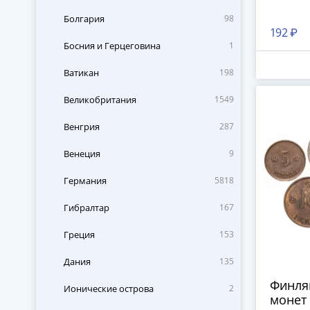
Болгария
98
192 ₽
Босния и Герцеговина
1
Ватикан
198
Великобритания
1549
Венгрия
287
Венеция
9
Германия
5818
Гибралтар
167
Греция
153
Дания
135
Финля
Ионические острова
2
монет 