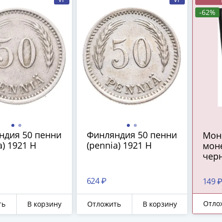
-62%
ндия 50 пенни
Финляндия 50 пенни
Мон
a) 1921 H
(pennia) 1921 H
мон
чер
624 ₽
149 
Отло
ть
В корзину
Отложить
В корзину