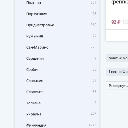
(penni
Польша
657
Португалия
403
92 ₽
15
Приднестровье
369
Румыния
72
Сан-Марино
273
золотые м
Сардиния
9
Сербия
30
1 пенни Ф
Словакия
57
Развернуть
Словения
83
Тоскана
3
Украина
475
Финляндия
1275