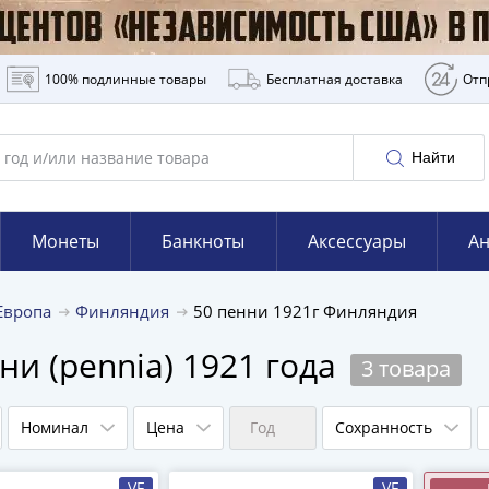
100% подлинные товары
Бесплатная доставка
Отп
Найти
Монеты
Банкноты
Аксессуары
Ан
Европа
Финляндия
50 пенни 1921г Финляндия
и (pennia) 1921 года
3 товара
Номинал
Цена
Год
Сохранность
VF
VF