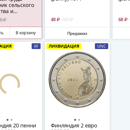
ник сельского
тва и
абатывающей
48 ₽
105 ₽
68 ₽
0 ₽
шленности"
ть
В корзину
Предзаказ
АЦИЯ
XF
ЛИКВИДАЦИЯ
UNC
ндия 20 пенни
Финляндия 2 евро