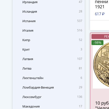
пенни 
Ирландия
47
1921
Исландия
28
617 ₽
Испания
537
Италия
516
РЕ
Кипр
52
-98%
Крит
3
Латвия
107
Литва
81
Лихтенштейн
6
Ломбардия-Венеция
29
Люксембург
136
10 ру
Македония
17
"Челов