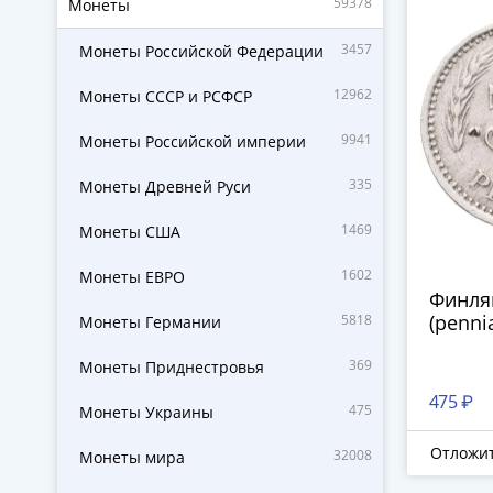
59378
Монеты
3457
Монеты Российской Федерации
12962
Монеты СССР и РСФСР
9941
Монеты Российской империи
335
Монеты Древней Руси
1469
Монеты США
1602
Монеты ЕВРО
Финля
(penni
5818
Монеты Германии
369
Монеты Приднестровья
475 ₽
475
Монеты Украины
Отложи
32008
Монеты мира