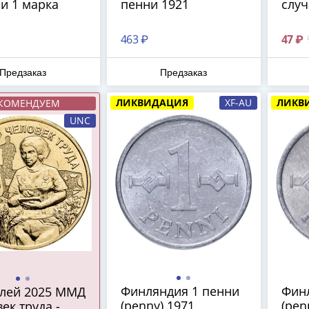
и 1 марка
пенни 1921
случ
463 ₽
47 ₽
Предзаказ
Предзаказ
ЛИКВИДАЦИЯ
XF-AU
ЛИКВ
КОМЕНДУЕМ
UNC
Финляндия 1 пенни
Фин
блей 2025 ММД
(penny) 1971
(pen
ек труда -