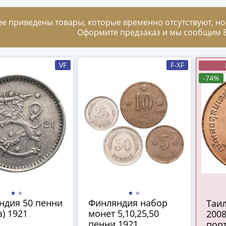
ее приведены товары, которые временно отсутствуют, но
Оформите предзаказ и мы сообщим В
VF
F-XF
-74%
ндия 50 пенни
Финляндия набор
Таил
a) 1921
монет 5,10,25,50
200
пенни 1921
порт