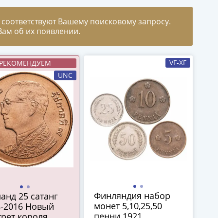
 соответствуют Вашему поисковому запросу.
ам об их появлении.
VF-XF
РЕКОМЕНДУЕМ
UNC
Финляндия набор
анд 25 сатанг
монет 5,10,25,50
8-2016 Новый
пенни 1921
рет короля