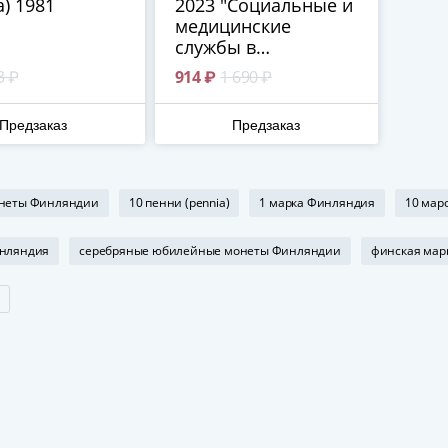
a) 1981
2023 "Социальные и
медицинские
службы в
Финляндии"
3 ₽
914 ₽
1 690 ₽
Предзаказ
Предзаказ
онеты Финляндии
10 пенни (pennia)
1 марка Финляндия
10 мар
инляндия
серебряные юбилейные монеты Финляндии
финская мар