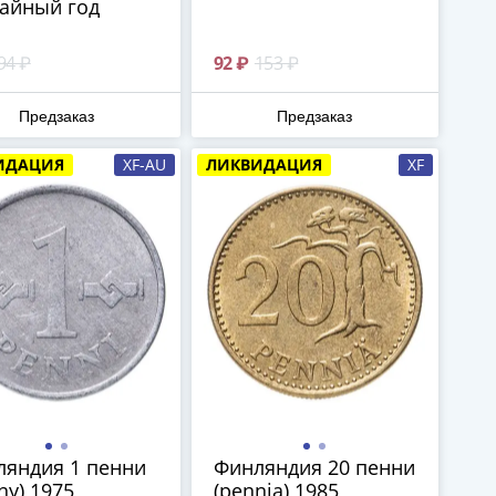
айный год
94 ₽
92 ₽
153 ₽
Предзаказ
Предзаказ
ИДАЦИЯ
XF-AU
ЛИКВИДАЦИЯ
XF
ляндия 1 пенни
Финляндия 20 пенни
ny) 1975
(pennia) 1985