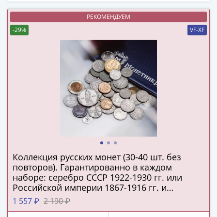
(1727-
РЕКОМЕНДУЕМ
1729)
Екатерина
-29%
VF-XF
I
(1725-
1727)
Петр
I
(1700-
1725)
Наборы
и
коллекции
Коллекция русских монет (30-40 шт. без
Монеты
повторов). Гарантированно в каждом
Древней
наборе: серебро СССР 1922-1930 гг. или
Руси
Российской империи 1867-1916 гг. и
Иван
подлинная серебряная копейка Русского
1 557 ₽
2 190 ₽
V
царства!