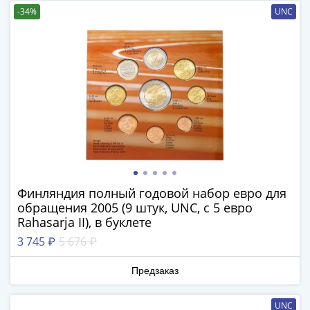
IV
-34%
UNC
Шуйский
(1606-­
1610)
Борис
Годунов
(1598-­
1605)
Фёдор
I
Иванович
(1584-­
Финляндия полный годовой набор евро для
1598)
обращения 2005 (9 штук, UNC, с 5 евро
Иван
Rahasarja II), в буклете
IV
3 745 ₽
5 676 ₽
Грозный
(1533-
Предзаказ
1584)
Василий
UNC