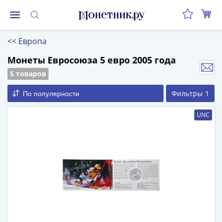
Монеты
<<
Европа
Монеты
Российской
Монеты Евросоюза 5 евро 2005 года
Федерации
5 товаров
Регулярные
Фильтры
1
По популярности
выпуски
до
UNC
реформы
(1992-
1993)
после
реформы
(1997-
нв)
Юбилейные
и