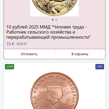
Римская
империя
Другие
Приднестровье
10 рублей 2025 ММД "Человек труда -
Украина
Работник сельского хозяйства и
Монеты
перерабатывающей промышленности"
мира
10 ₽
490 ₽
Австралия
и
Отложить
В корзину
Океания
Азия
-27%
UNC
Америка
Африка
Европа
Другие
страны
Смешанные
лоты