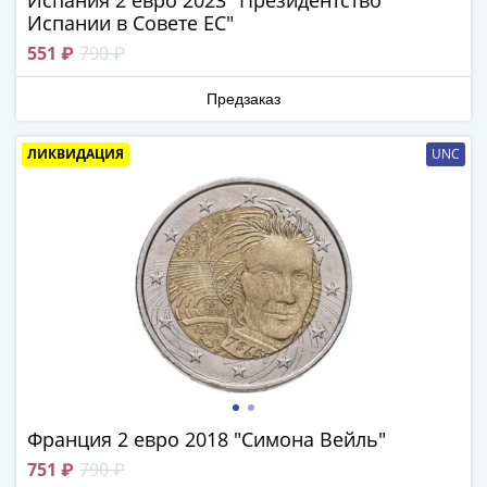
Испания 2 евро 2023 "Президентство
Азия
Испании в Совете ЕС"
Америка
551 ₽
790 ₽
Африка
Европа
Предзаказ
СНГ
и
ЛИКВИДАЦИЯ
UNC
страны
Балтии
Смешанные
лоты
Другие
страны
Банкноты
СССР
1917
-
1923
Франция 2 евро 2018 "Симона Вейль"
1917
751 ₽
790 ₽