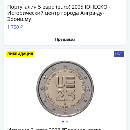
Банкноты
Португалия 5 евро (euro) 2005 ЮНЕСКО -
РФ
Исторический центр города Ангра-ду-
1992
Эроишму
1993
1 750 ₽
1994
1995
Предзаказ
1997
2001
ЛИКВИДАЦИЯ
UNC
2004
2010
2017
2022-
2025
Памятные
Банкноты
мира
Австралия
и
Океания