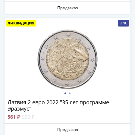
1918
1919
Предзаказ
-
1920гг
ЛИКВИДАЦИЯ
UNC
1921
1922
1923
1924
-
1932
1934
1937
1938
1947
(1957)
Латвия 2 евро 2022 "35 лет программе
Эразмус"
1961
(по
561 ₽
590 ₽
Засько)
1961
Предзаказ