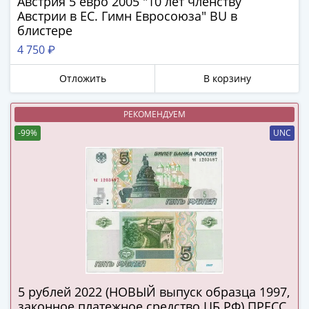
Австрия 5 евро 2005 "10 лет членству
в
Австрии в ЕС. Гимн Евросоюза" BU в
ВОВ
блистере
75
4 750 ₽
лет
Победы
Отложить
В корзину
в
ВОВ
РЕКОМЕНДУЕМ
Человек
-99%
UNC
труда
Города-
герои
Оружие
Великой
Победы
Олимпиада
в
Сочи
5 рублей 2022 (НОВЫЙ выпуск образца 1997,
2014
законное платежное средство ЦБ РФ) ПРЕСС