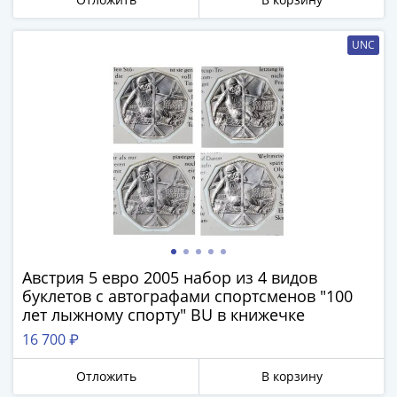
-
1991)
UNC
Юбилейные
и
памятные
Наборы
и
коллекции
Монеты
Российской
империи
Николай
II
Австрия 5 евро 2005 набор из 4 видов
(1894-
буклетов с автографами спортсменов "100
1917)
лет лыжному спорту" BU в книжечке
Александр
16 700 ₽
III
(1881-
Отложить
В корзину