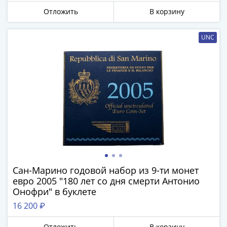
Города-
Отложить
В корзину
столицы
Европы
UNC
Наборы
и
коллекции
Монеты
СССР
и
РСФСР
РСФСР
и
СССР
(1921-
Сан-Марино годовой набор из 9-ти монет
1958)
евро 2005 "180 лет со дня смерти Антонио
СССР
Онофри" в буклете
и
16 200 ₽
ГКЧП
(1961
Отложить
В корзину