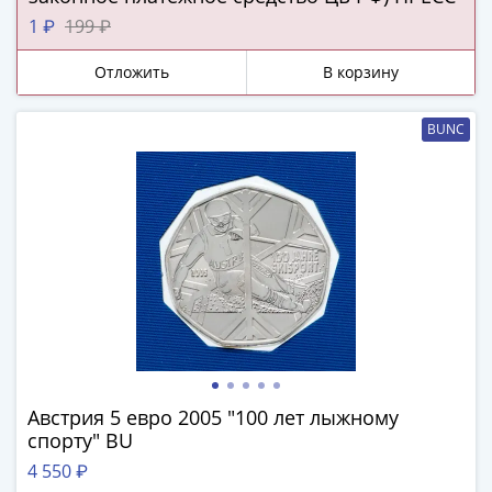
ЧМ
по
1 ₽
199 ₽
футболу
Отложить
В корзину
2018
Крымские
события
BUNC
Архитектура
Красная
книга
Личности
Мультипликация
События
Серебряные
и
золотые
Города
Австрия 5 евро 2005 "100 лет лыжному
трудовой
спорту" BU
доблести
4 550 ₽
Освобожденные