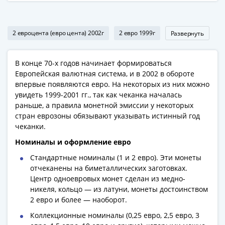
1991
Гражданская
война
2 евроцента (евро цента) 2002г
2 евро 1999г
Развернуть
Банкноты
царской
В конце 70-х годов начинает формироваться
России
Европейская валютная система, и в 2002 в обороте
Частные
впервые появляются евро. На некоторых из них можно
выпуски
увидеть 1999-2001 гг., так как чеканка началась
Банкноты
раньше, а правила монетной эмиссии у некоторых
с
стран еврозоны обязывают указывать истинный год
красивыми
чеканки.
номерами
Номиналы и оформление евро
Лотерейные
Стандартные номиналы (1 и 2 евро). Эти монеты
билеты
отчеканены на биметаллических заготовках.
Евросувенир
Центр одноевровых монет сделан из медно-
"0
никеля, кольцо — из латуни, монеты достоинством
евро"
2 евро и более — наоборот.
Облигации
Коллекционные номиналы (0,25 евро, 2,5 евро, 3
и