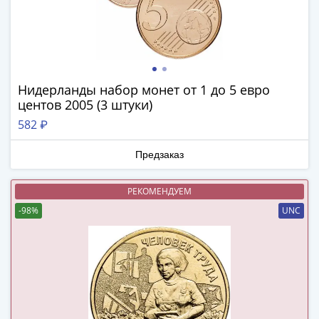
Наборы
Другие
ЕВРО
Германия
Евросоюз
Нидерланды набор монет от 1 до 5 евро
ФРГ
центов 2005 (3 штуки)
ГДР
582 ₽
Третий
рейх
Предзаказ
Веймарская
республика
РЕКОМЕНДУЕМ
Нотгельды
Германская
-98%
UNC
империя
Бавария
Данциг
Пруссия
Саар
Священная