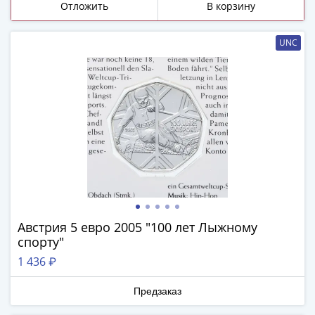
и
Отложить
В корзину
Петр
I
UNC
(1682-
1717)
Федор
III
Алексеевич
(1676-
1682)
Алексей
Михайлович
(1645-
1676)
Австрия 5 евро 2005 "100 лет Лыжному
Михаил
спорту"
Федорович
1 436 ₽
(1613-
1645)
Предзаказ
Василий