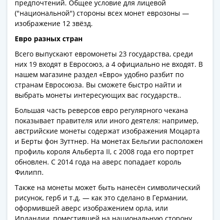
предпочтений. Общее условие для лицевой
("национальной") стороны всех монет еврозоны —
изображение 12 звёзд.
Евро разных стран
Всего выпускают евромонеты 23 государства, среди
них 19 входят в Евросоюз, а 4 официально не входят. В
нашем магазине раздел «Евро» удобно разбит по
странам Евросоюза. Вы сможете быстро найти и
выбрать монеты интересующих вас государств..
Большая часть реверсов евро регулярного чекана
показывает правителя или иного деятеля: например,
австрийские монеты содержат изображения Моцарта
и Берты фон Зуттнер. На монетах Бельгии расположен
профиль короля Альберта II, с 2008 года его портрет
обновлен. С 2014 года на аверс попадает король
Филипп.
Также на монеты может быть нанесён символический
рисунок, герб и т.д. — как это сделано в Германии,
оформившей аверс изображением орла, или
Ирландии, поместившей на национальную сторону