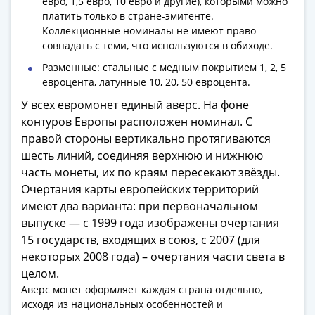
евро, 1,5 евро, 10 евро и другие), которыми можно
акции
платить только в стране-эмитенте.
Чеки
Коллекционные номиналы не имеют право
и
совпадать с теми, что используются в обиходе.
купоны
Разменные: стальные с медным покрытием 1, 2, 5
Арктикуголь
евроцента, латунные 10, 20, 50 евроцента.
ВНЕШПОСЫЛТОРГ
У всех евромонет единый аверс. На фоне
Дорожные
контуров Европы расположен номинал. С
Круизные
правой стороны вертикально протягиваются
Отрезные
шесть линий, соединяя верхнюю и нижнюю
Отрезные
часть монеты, их по краям пересекают звёзды.
(серия
Очертания карты европейских территорий
Д)
имеют два варианта: при первоначальном
Другие
выпуске — с 1999 года изображены очертания
Наборы
15 государств, входящих в союз, с 2007 (для
и
некоторых 2008 года) – очертания части света в
коллекции
целом.
Аверс монет оформляет каждая страна отдельно,
исходя из национальных особенностей и