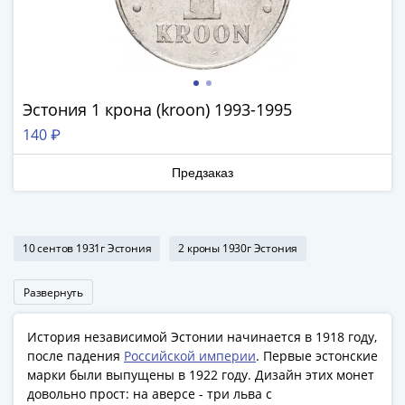
Азия
Америка
Африка
Европа
СНГ
Эстония 1 крона (kroon) 1993-1995
и
140 ₽
страны
Балтии
Предзаказ
Смешанные
лоты
Другие
10 сентов 1931г Эстония
2 кроны 1930г Эстония
страны
Банкноты
Развернуть
СССР
1917
История независимой Эстонии начинается в 1918 году,
-
после падения
Российской империи
. Первые эстонские
1923
марки были выпущены в 1922 году. Дизайн этих монет
1917
довольно прост: на аверсе - три льва с