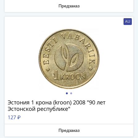
1894)
Предзаказ
Александр
II
(1854-
AU
1881)
Николай
I
(1826-
1855)
Александр
I
(1801-
1825)
Павел
Эстония 1 крона (kroon) 2008 "90 лет
I
Эстонской республике"
(1796-
127 ₽
1801)
Екатерина
Предзаказ
II