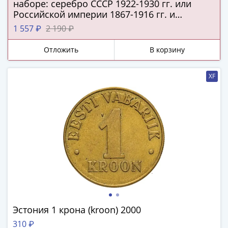
ЧМ
наборе: серебро СССР 1922-1930 гг. или
по
Российской империи 1867-1916 гг. и
футболу
подлинная серебряная копейка Русского
1 557 ₽
2 190 ₽
царства!
2018
Крымские
Отложить
В корзину
события
Архитектура
XF
Красная
книга
Личности
Мультипликация
События
Серебряные
и
золотые
Города
трудовой
доблести
Эстония 1 крона (kroon) 2000
Освобожденные
310 ₽