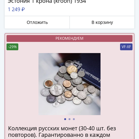
Эстония 1 крона (kroon) 1934
в
1 249 ₽
ВОВ
75
Отложить
В корзину
лет
Победы
РЕКОМЕНДУЕМ
в
-29%
VF-XF
ВОВ
Человек
труда
Города-
герои
Оружие
Великой
Победы
Олимпиада
в
Сочи
Коллекция русских монет (30-40 шт. без
2014
повторов). Гарантированно в каждом