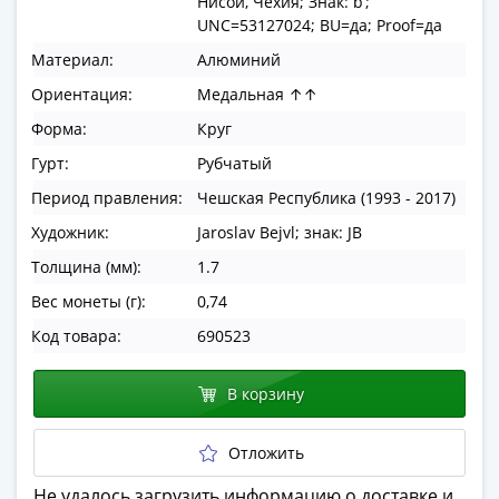
Нисой, Чехия; Знак: b’;
в
UNC=53127024; BU=да; Proof=да
ВОВ
Материал:
Алюминий
75
Ориентация:
Медальная ↑↑
лет
Победы
Форма:
Круг
в
Гурт:
Рубчатый
ВОВ
Период правления:
Чешская Республика (1993 - 2017)
Человек
труда
Художник:
Jaroslav Bejvl; знак: JB
Города-
Толщина (мм):
1.7
герои
Вес монеты (г):
0,74
Оружие
Код товара:
690523
Великой
Победы
Олимпиада
В корзину
в
Сочи
Отложить
2014
Не удалось загрузить информацию о доставке и