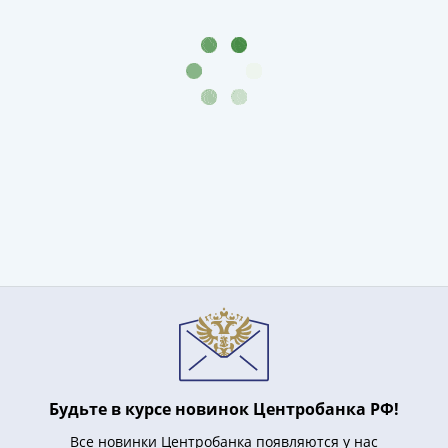
и
Петр
I
(1682-
1717)
Федор
III
Алексеевич
(1676-
1682)
Алексей
Михайлович
(1645-
1676)
Михаил
Федорович
(1613-
1645)
Будьте в курсе новинок Центробанка РФ!
Василий
Все новинки Центробанка появляются у нас