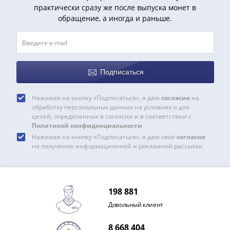
IV
практически сразу же после выпуска монет в
Шуйский
обращение, а иногда и раньше.
(1606-­
1610)
Борис
Годунов
Подписаться
(1598-­
1605)
Нажимая на кнопку «Подписаться», я даю
согласие
на
Фёдор
обработку персональных данных на условиях и для
I
целей, определенных в согласии и в соответствии с
Политикой конфиденциальности
Иванович
Нажимая на кнопку «Подписаться», я даю своё
согласие
(1584-­
на получение информационной и рекламной рассылки
1598)
Иван
IV
Грозный
198 881
(1533-
Довольный клиент
1584)
Василий
8 668 404