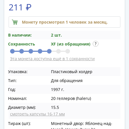
памятные
211 ₽
Биметаллические
(10р)
Монету просмотрел 1 человек за месяц.
ГВС
и
В наличии:
2 шт.
аналогичные
(10р)
Сохранность
XF (из обращения)
200
лет
Эта монета доступна ещё в 1 сохранности
Победы
1812
Упаковка:
Пластиковый холдер
50
Тип:
Для обращения
лет
Год:
1997 г.
Победы
Номинал:
20 геллеров (haleru)
в
ВОВ
Диаметр (мм):
15.5
70
смотреть капсулы 16-17 мм
лет
Тираж (шт):
Монетный двор: Яблонец-над-
Победы