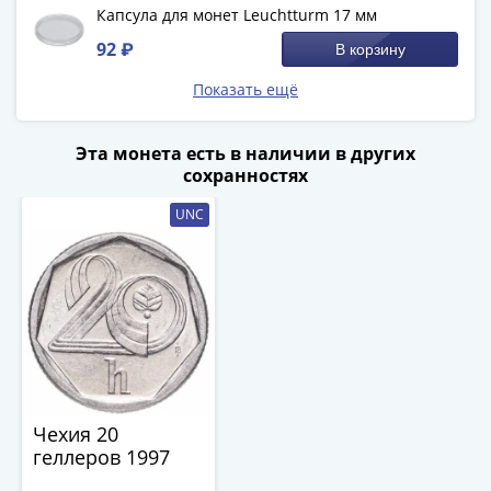
Капсула для монет Leuchtturm 17 мм
-
1991)
92 ₽
В корзину
Юбилейные
Показать ещё
и
памятные
Наборы
Эта монета есть в наличии в других
сохранностях
и
коллекции
UNC
Монеты
Российской
империи
Николай
II
(1894-
1917)
Александр
Чехия 20
III
геллеров 1997
(1881-