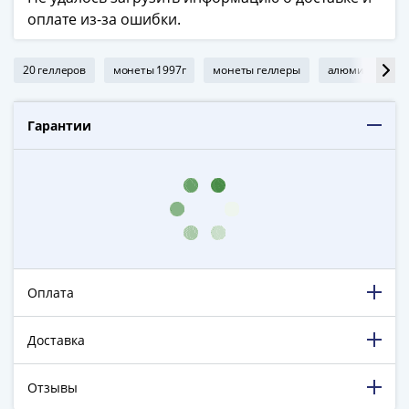
ЧМ
оплате из-за ошибки.
по
футболу
2018
20 геллеров
монеты 1997г
монеты геллеры
алюминиевые 
Крымские
события
Гарантии
Архитектура
Красная
книга
Личности
Мультипликация
События
Серебряные
и
Оплата
золотые
Города
Доставка
трудовой
доблести
Отзывы
Освобожденные