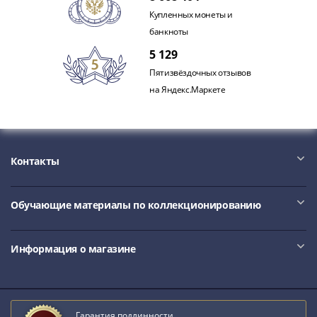
III
Купленных монеты и
(1505-­
банкноты
1533)
5 129
Иван
Пятизвёздочных отзывов
III
на Яндекс.Маркете
(1462-­
1505)
Василий
II
Контакты
Темный
(1425-­
1462)
Обучающие материалы по коллекционированию
Псков
(1425-­
1510)
Информация о магазине
Новгород
(1420-­
1478)
Гарантия подлинности