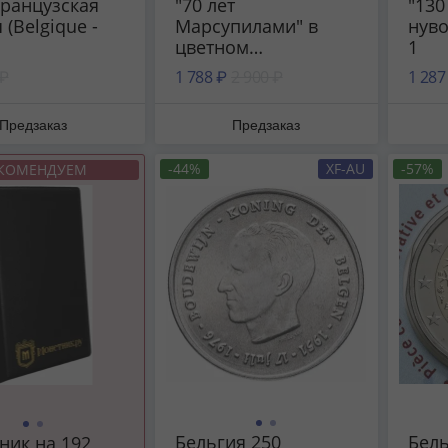
французская
"70 лет
"130
 (Belgique -
Марсупилами" в
нуво
цветном
1
исполнении в
 ₽
1 788 ₽
2 900 ₽
1 287
блистере
Предзаказ
Предзаказ
-44%
XF-AU
-57%
КОМЕНДУЕМ
Бельгия 250
Бель
ник на 192