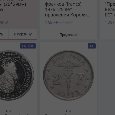
франков (francs)
"Пре
ы (26*29мм)
1976 "25 лет
Бель
й
правления Короля
ЕС" 
Бодуэна I"
1 950 ₽
3 490 ₽
1 297
90 ₽
ть
В корзину
Предзаказ
PROOF
XF