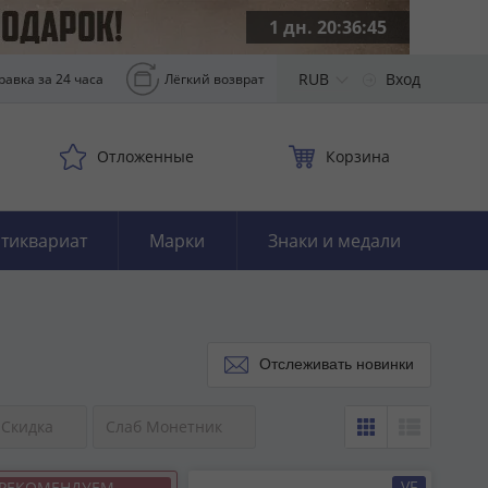
1 дн. 20:36:44
RUB
Вход
равка за 24 часа
Лёгкий возврат
Отложенные
Корзина
тиквариат
Марки
Знаки и медали
Отслеживать новинки
Скидка
Слаб Монетник
VF
РЕКОМЕНДУЕМ