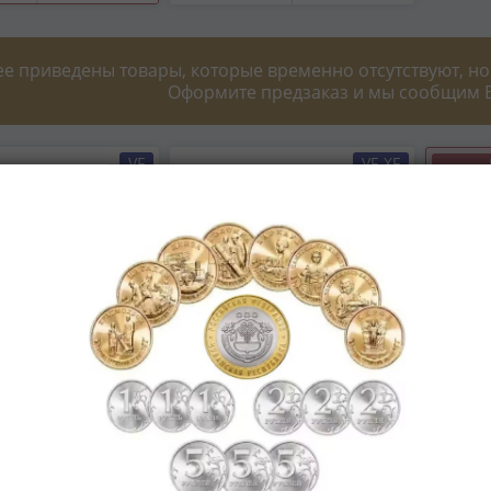
ее приведены товары, которые временно отсутствуют, но
Оформите предзаказ и мы сообщим В
VF
VF-XF
-98%
я 5 сантимов
Бельгия набор
10 
903 (Надпись
монет 1902-1908 (4
"Чел