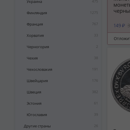
Украина
475
монет
черны
Финляндия
1275
Франция
767
149 ₽
3
Хорватия
33
Отложи
Черногория
2
Чехия
38
Чехословакия
191
Швейцария
176
Швеция
382
Эстония
61
Югославия
39
Другие страны
26