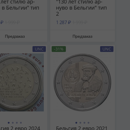
 лет стилю ар-
"130 лет стилю ар-
 в Бельгии" тип
нуво в Бельгии" тип
2
 ₽
1 999 ₽
1 287 ₽
1 999 ₽
Предзаказ
Предзаказ
UNC
-31%
UNC
гия 2 евро 2024
Бельгия 2 евро 2021