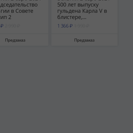
дседательство
500 лет выпуску
гии в Совете
гульдена Карла V в
тип 2
блистере,
случайный тип
 ₽
2 990 ₽
1 366 ₽
1 990 ₽
надписи на
блистере
Предзаказ
Предзаказ