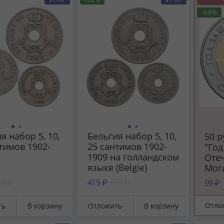
-69%
я набор 5, 10,
Бельгия набор 5, 10,
50 
тимов 1902-
25 сантимов 1902-
"Год
1909 на голландском
Отеч
языке (Belgie)
Мог
14 ₽
419 ₽
620 ₽
99 ₽
Отло
ть
В корзину
Отложить
В корзину