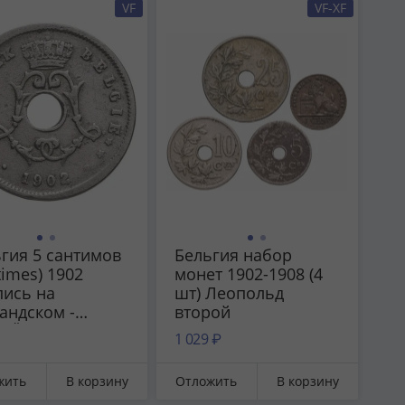
VF
VF-XF
гия 5 сантимов
Бельгия набор
times) 1902
монет 1902-1908 (4
пись на
шт) Леопольд
андском -
второй
GIË'
1 029 ₽
жить
В корзину
Отложить
В корзину