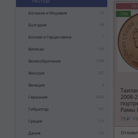
1902 года
РЕ
Богемия и Моравия
54
-74%
Болгария
98
Босния и Герцеговина
1
Ватикан
198
Великобритания
1548
Венгрия
287
Венеция
9
Таилан
2008-
Германия
5806
портр
Рамы 
Гибралтар
167
19 ₽
73
Греция
153
Отложи
Дания
135