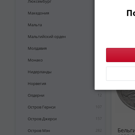
Люксембург
136
на гол
П
'BELGIË
Македония
17
211 ₽
Мальта
79
Мальтийский орден
1
-52%
Молдавия
27
Монако
52
Нидерланды
369
Норвегия
131
Олдерни
12
Остров Гернси
107
Остров Джерси
157
Бельги
Остров Мэн
282