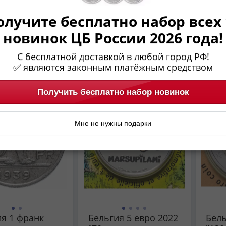
ландском -
шт) Леопольд
Рабо
олучите бесплатно набор всех 
')
второй
хозя
пер
новинок ЦБ России 2026 года!
1 029 ₽
10 ₽
про
С бесплатной доставкой в любой город РФ!
Отло
Предзаказ
Предзаказ
✅ являются законным платёжным средством
VF-XF
-38%
UNC
-36%
Получить бесплатно набор новинок
Мне не нужны подарки
я 1 франк
Бельгия 5 евро 2022
Бель