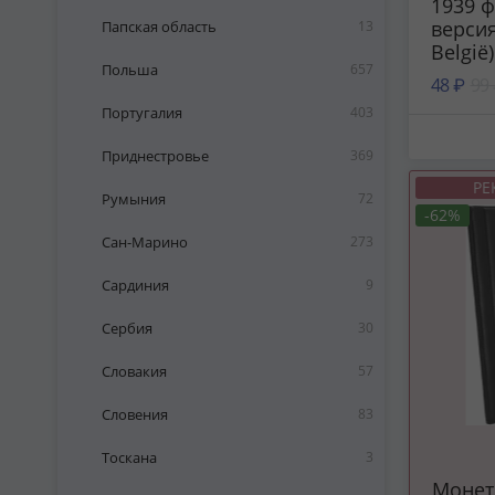
1939 
версия
Папская область
13
België)
Польша
657
48 ₽
99
Португалия
403
Приднестровье
369
РЕ
Румыния
72
-62%
Сан-Марино
273
Сардиния
9
Сербия
30
Словакия
57
Словения
83
Тоскана
3
Монет