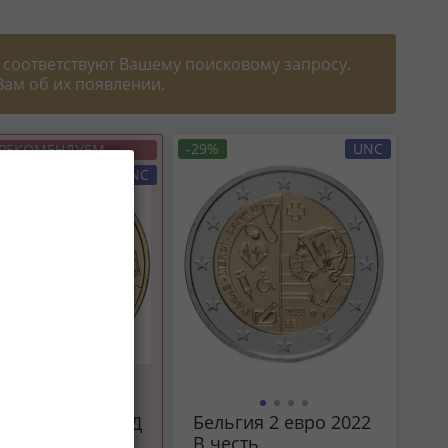
 соответствуют Вашему поисковому запросу.
ам об их появлении.
-29%
UNC
РЕКОМЕНДУЕМ
UNC
Бельгия 2 евро 2022
рублей 2025 ММД
В честь
овек труда -