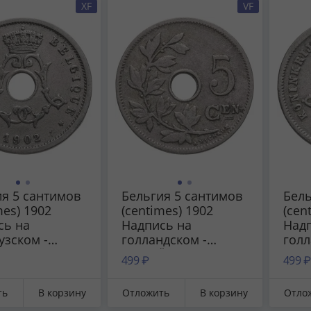
XF
VF
я 5 сантимов
Бельгия 5 сантимов
Бель
mes) 1902
(centimes) 1902
(cen
сь на
Надпись на
Над
узском -
голландском -
голл
QUE'
'BELGIË'
'BEL
499 ₽
499 ₽
ть
В корзину
Отложить
В корзину
Отло