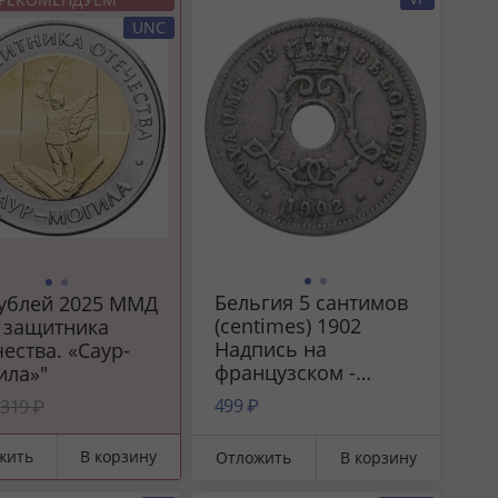
UNC
Бельгия 5 сантимов
рублей 2025 ММД
(centimes) 1902
 защитника
Надпись на
ества. «Саур-
французском -
ила»"
'BELGIQUE'
499 ₽
319 ₽
жить
В корзину
Отложить
В корзину