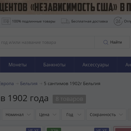
100% подлинные товары
Бесплатная доставка
Отп
Найти
Монеты
Банкноты
Аксессуары
Ан
Европа
Бельгия
5 сантимов 1902г Бельгия
в 1902 года
8 товаров
Номинал
Цена
Год
Сохранность
VF-XF
-32%
VF-XF