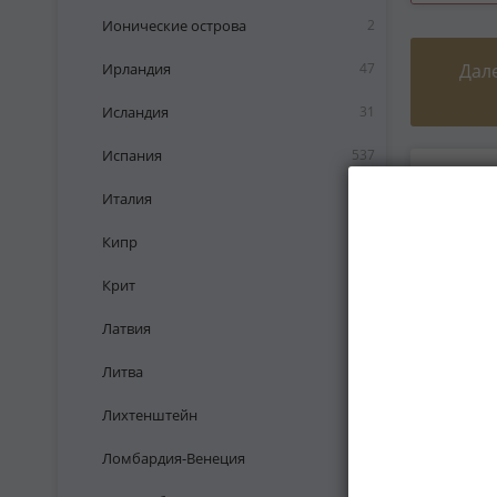
Ионические острова
2
Ирландия
47
Дал
Исландия
31
Испания
537
Италия
516
Кипр
52
Крит
3
Латвия
107
Литва
81
Лихтенштейн
6
Ломбардия-Венеция
29
Бельги
1902-1