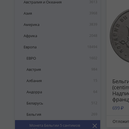
Австралия и Океания
3613
Азия
3968
Америка
3839
Африка
2048
Европа
18494
ЕВРО
1602
Австрия
984
Бельги
Албания
15
(centi
Андорра
64
Надпи
франц
Беларусь
512
'BELGI
699 ₽
Бельгия
269
Отложи
Монета Бельгии 5 сантимов