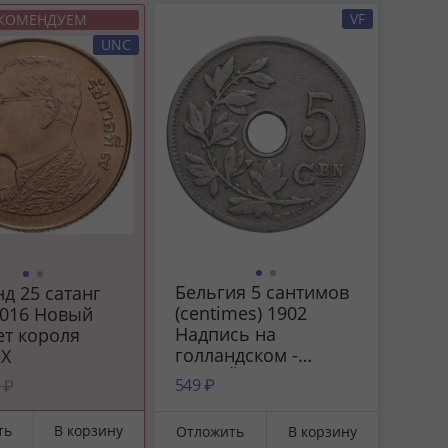
VF
КОМЕНДУЕМ
UNC
Бельгия 5 сантимов
д 25 сатанг
(centimes) 1902
2016 Новый
Надпись на
ет короля
голландском -
IX
'BELGIË'
549 ₽
 ₽
ть
В корзину
Отложить
В корзину