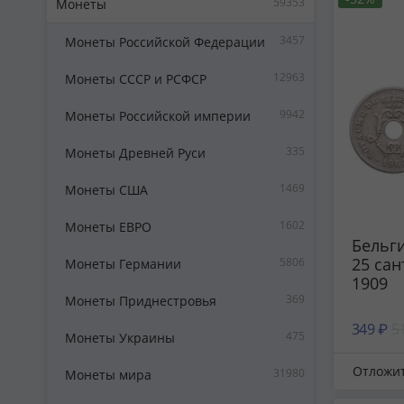
59353
Монеты
3457
Монеты Российской Федерации
12963
Монеты СССР и РСФСР
9942
Монеты Российской империи
335
Монеты Древней Руси
1469
Монеты США
1602
Монеты ЕВРО
Бельги
25 сан
5806
Монеты Германии
1909
369
Монеты Приднестровья
349 ₽
5
475
Монеты Украины
Отложи
31980
Монеты мира