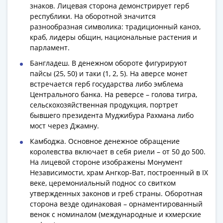
Антика
знаков. Лицевая сторона демонстрирует герб
и
республики. На оборотной значится
средневековье
разнообразная символика: традиционный каноэ,
Древняя
краб, лидеры общин, национальные растения и
Греция
парламент.
Древний
Бангладеш. В денежном обороте фигурируют
Рим
пайсы (25, 50) и таки (1, 2, 5). На аверсе монет
Византия
встречается герб государства либо эмблема
Центрального банка. На реверсе – голова тигра,
Золотая
сельскохозяйственная продукция, портрет
Орда
бывшего президента Муджибура Рахмана либо
Крымское
мост через Джамну.
ханство
Камбоджа. Основное денежное обращение
Речь
королевства включает в себя риели – от 50 до 500.
Посполитая
На лицевой стороне изображены Монумент
Священная
Независимости, храм Ангкор-Ват, построенный в IX
Римская
веке, церемониальный поднос со свитком
империя
утвержденных законов и греб страны. Оборотная
Другие
сторона везде одинаковая – орнаментированный
Банкноты
венок с номиналом (международные и кхмерские