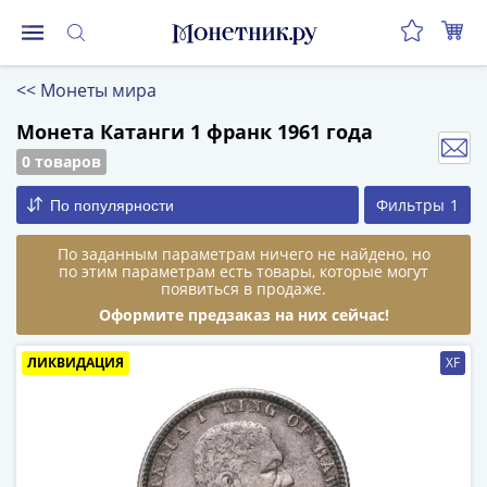
Монеты
<<
Монеты мира
Монеты
Российской
Монета Катанги 1 франк 1961 года
Федерации
0 товаров
Регулярные
Фильтры
1
По популярности
выпуски
до
По заданным параметрам ничего не найдено, но
реформы
по этим параметрам есть товары, которые могут
(1992-
появиться в продаже.
1993)
Оформите предзаказ на них сейчас!
после
реформы
ЛИКВИДАЦИЯ
XF
(1997-
нв)
Юбилейные
и