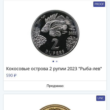
и
PROOF
Петр
I
(1682-
1717)
Федор
III
Алексеевич
(1676-
1682)
Алексей
Михайлович
Кокосовые острова 2 рупии 2023 "Рыба-лев"
(1645-
590 ₽
1676)
Михаил
Предзаказ
Федорович
(1613-
UNC
1645)
Василий