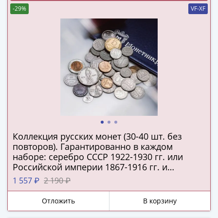
(1727-
-29%
VF-XF
1729)
Екатерина
I
(1725-
1727)
Петр
I
(1700-
1725)
Наборы
Коллекция русских монет (30-40 шт. без
и
повторов). Гарантированно в каждом
коллекции
наборе: серебро СССР 1922-1930 гг. или
Монеты
Российской империи 1867-1916 гг. и
Древней
подлинная серебряная копейка Русского
1 557 ₽
2 190 ₽
Руси
царства!
Иван
Отложить
В корзину
V