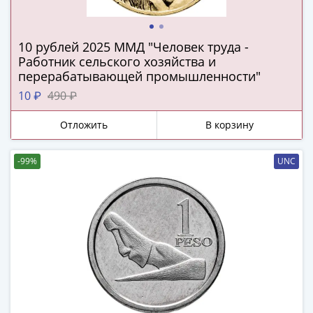
ЧМ
по
футболу
10 рублей 2025 ММД "Человек труда -
2018
Работник сельского хозяйства и
Крымские
перерабатывающей промышленности"
события
10 ₽
490 ₽
Архитектура
Красная
Отложить
В корзину
книга
Личности
-99%
UNC
Мультипликация
События
Серебряные
и
золотые
Города
трудовой
доблести
Освобожденные