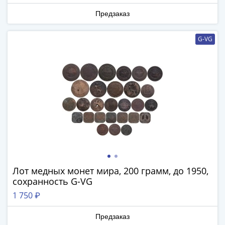
1894)
Александр
Предзаказ
II
(1854-
G-VG
1881)
Николай
I
(1826-
1855)
Александр
I
(1801-
1825)
Павел
I
Лот медных монет мира, 200 грамм, до 1950,
(1796-
сохранность G-VG
1801)
1 750 ₽
Екатерина
II
Предзаказ