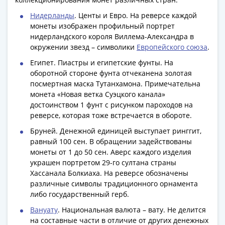
Римская
Нидерланды
. Центы и Евро. На реверсе каждой
империя
монеты изображен профильный портрет
Другие
нидерландского короля Виллема-Александра в
Приднестровье
окружении звезд – символики
Европейского союза
.
Украина
Египет. Пиастры и египетские фунты. На
Монеты
оборотной стороне фунта отчеканена золотая
мира
посмертная маска Тутанхамона. Примечательна
Австралия
монета «Новая ветка Суэцкого канала»
и
достоинством 1 фунт с рисунком пароходов на
реверсе, которая тоже встречается в обороте.
Океания
Азия
Бруней. Денежной единицей выступает ринггит,
Америка
равный 100 сен. В обращении задействованы
Африка
монеты от 1 до 50 сен. Аверс каждого изделия
украшен портретом 29-го султана страны
Европа
Хассанала Болкиаха. На реверсе обозначены
Другие
различные символы традиционного орнамента
страны
либо государственный герб.
Смешанные
Вануату
. Национальная валюта – вату. Не делится
лоты
на составные части в отличие от других денежных