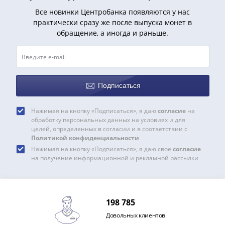
1991
Все новинки Центробанка появляются у нас
Гражданская
практически сразу же после выпуска монет в
война
обращение, а иногда и раньше.
Банкноты
царской
России
Частные
Подписаться
выпуски
Банкноты
Нажимая на кнопку «Подписаться», я даю
согласие
на
с
обработку персональных данных на условиях и для
красивыми
целей, определенных в согласии и в соответствии с
номерами
Политикой конфиденциальности
Лотерейные
Нажимая на кнопку «Подписаться», я даю своё
согласие
на получение информационной и рекламной рассылки
билеты
Евросувенир
"0
евро"
198 785
Облигации
Довольных клиентов
и