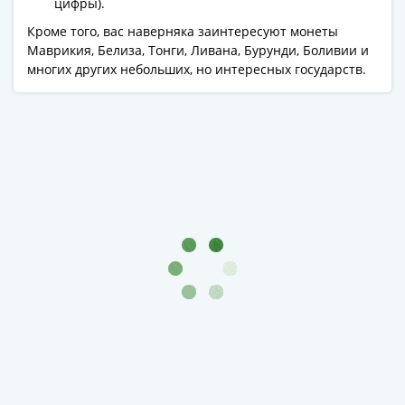
цифры).
Банкноты
РФ
Кроме того, вас наверняка заинтересуют монеты
1992
Маврикия, Белиза, Тонги, Ливана, Бурунди, Боливии и
многих других небольших, но интересных государств.
1993
1994
1995
1997
2001
2004
2010
2017
2022-
2025
Памятные
Банкноты
мира
Австралия
и
Океания