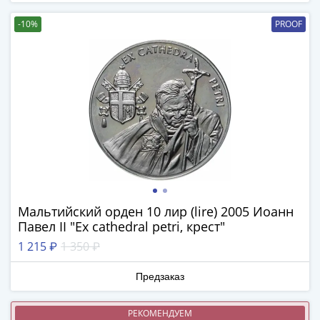
(1762-
1796)
-10%
PROOF
Петр
III
(1762-
1762)
Елизавета
(1741-
1762)
Иоанн
Антонович
(1740-
Мальтийский орден 10 лир (lire) 2005 Иоанн
1741)
Павел II "Ex cathedral petri, крест"
Анна
Иоанновна
1 215 ₽
1 350 ₽
(1730-
Предзаказ
1740)
Петр
II
РЕКОМЕНДУЕМ