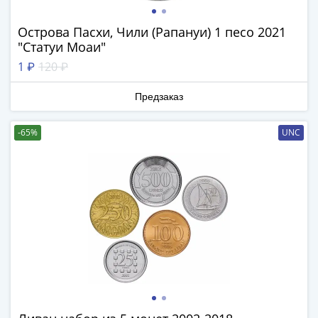
Города-
столицы
Острова Пасхи, Чили (Рапануи) 1 песо 2021
Европы
"Статуи Моаи"
Наборы
1 ₽
120 ₽
и
коллекции
Предзаказ
Монеты
СССР
-65%
UNC
и
РСФСР
РСФСР
и
СССР
(1921-
1958)
СССР
и
ГКЧП
(1961