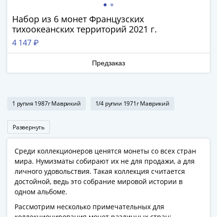
Наборы
Другие
Набор из 6 монет Французских
ЕВРО
тихоокеанских территорий 2021 г.
Германия
4 147 ₽
Евросоюз
ФРГ
Предзаказ
ГДР
Третий
рейх
1 рупия 1987г Маврикий
1/4 рупии 1971г Маврикий
Веймарская
республика
Развернуть
Нотгельды
Германская
Среди коллекционеров ценятся монеты со всех стран
империя
мира. Нумизматы собирают их не для продажи, а для
Бавария
личного удовольствия. Такая коллекция считается
Данциг
достойной, ведь это собрание мировой истории в
Пруссия
одном альбоме.
Саар
Рассмотрим несколько примечательных для
Священная
коллекционирования монет различных стран: