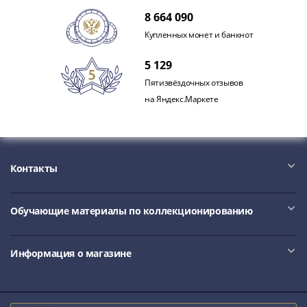
акции
8 664 090
Чеки
Купленных монет и банкнот
и
купоны
5 129
Арктикуголь
Пятизвёздочных отзывов
ВНЕШПОСЫЛТОРГ
на Яндекс.Маркете
Дорожные
Круизные
Отрезные
Отрезные
Контакты
(серия
Д)
Другие
Обучающие материалы по коллекционированию
Наборы
и
Информация о магазине
коллекции