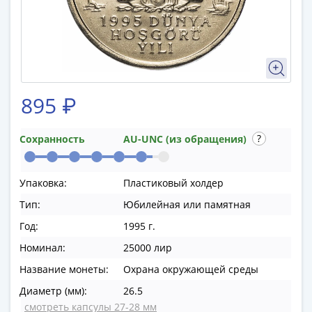
памятные
Биметаллические
(10р)
ГВС
и
аналогичные
895 ₽
(10р)
200
лет
Сохранность
AU-UNC (из обращения)
Победы
1812
Упаковка:
Пластиковый холдер
50
Тип:
Юбилейная или памятная
лет
Победы
Год:
1995 г.
в
Номинал:
25000 лир
ВОВ
Название монеты:
Охрана окружающей среды
70
лет
Диаметр (мм):
26.5
Победы
смотреть капсулы 27-28 мм