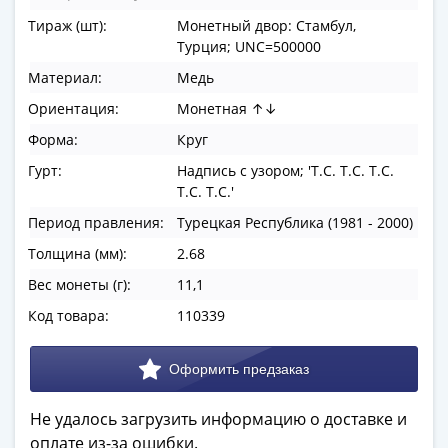
в
Тираж (шт):
Монетный двор: Стамбул,
ВОВ
Турция; UNC=500000
75
Материал:
Медь
лет
Ориентация:
Монетная ↑↓
Победы
в
Форма:
Круг
ВОВ
Гурт:
Надпись с узором; 'T.C. T.C. T.C.
Человек
T.C. T.C.'
труда
Период правления:
Турецкая Республика (1981 - 2000)
Города-
Толщина (мм):
2.68
герои
Оружие
Вес монеты (г):
11,1
Великой
Код товара:
110339
Победы
Олимпиада
в
Сочи
Не удалось загрузить информацию о доставке и
2014
оплате из-за ошибки.