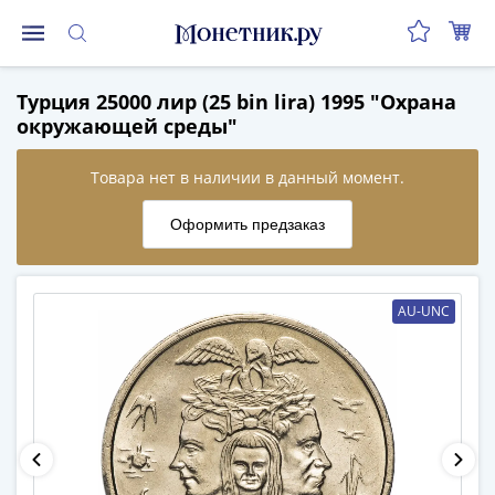
Монеты
Турция 25000 лир (25 bin lira) 1995 "Охрана
Монеты
окружающей среды"
Российской
Федерации
Регулярные
выпуски
до
реформы
(1992-
AU-UNC
1993)
после
реформы
(1997-
нв)
Юбилейные
и