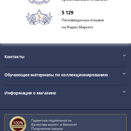
Нижегородско-
Суздальское
5 129
княжество
Пятизвёздочных отзывов
(1383-
на Яндекс.Маркете
1431)
США
Регулярные
выпуски
Доллары
Контакты
Сакагавеи
(индианка)
Обучающие материалы по коллекционированию
Доллары
инновации
Президентские
Информация о магазине
доллары
Квотеры
(парки)
Квотеры
Гарантия подлинности
Качества монет и банкнот
(штаты)
Получения заказа