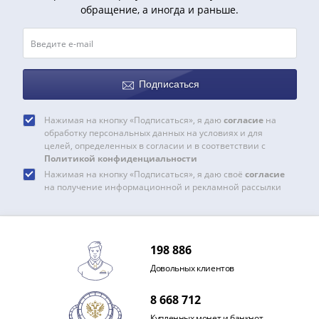
обращение, а иногда и раньше.
III
(1505-­
1533)
Иван
III
Подписаться
(1462-­
1505)
Нажимая на кнопку «Подписаться», я даю
согласие
на
Василий
обработку персональных данных на условиях и для
целей, определенных в согласии и в соответствии с
II
Политикой конфиденциальности
Темный
Нажимая на кнопку «Подписаться», я даю своё
согласие
(1425-­
на получение информационной и рекламной рассылки
1462)
Псков
(1425-­
198 886
1510)
Новгород
Довольных клиентов
(1420-­
8 668 712
1478)
Купленных монет и банкнот