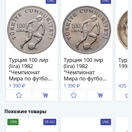
UNC
UNC
(1727-
1729)
Екатерина
I
(1725-
1727)
Петр
I
Турция 100 лир
Турция 100 лир
Турц
(1700-
(lira) 1982
(lira) 1982
1994
1725)
"Чемпионат
"Чемпионат
Наборы
Мира по футболу
Мира по футболу
и
1982"
1982"
1 390 ₽
1 390 ₽
435 ₽
коллекции
Монеты
Древней
Руси
Похожие товары
Иван
-18%
VF-AU
UNC
V