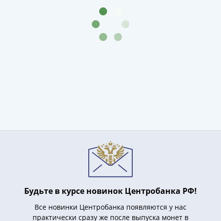
IV
Шуйский
(1606-­
1610)
Борис
Годунов
(1598-­
1605)
Фёдор
I
Иванович
(1584-­
1598)
Иван
IV
Грозный
Будьте в курсе новинок Центробанка РФ!
(1533-
1584)
Все новинки Центробанка появляются у нас
Василий
практически сразу же после выпуска монет в