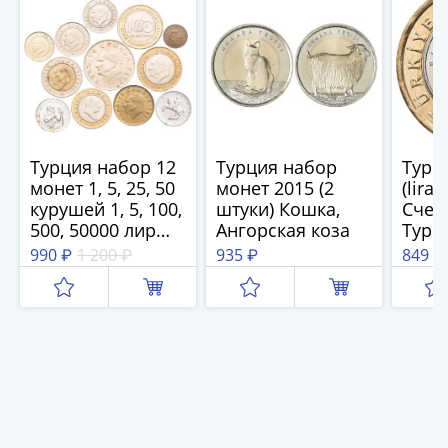
и
Петр
I
(1682-
1717)
Федор
III
Турция набор 12
Турция набор
Турц
Алексеевич
монет 1, 5, 25, 50
монет 2015 (2
(lira
(1676-
курушей 1, 5, 100,
штуки) Кошка,
Счет
1682)
500, 50000 лир
Ангорская коза
Турц
Алексей
1964-2022
990 ₽
1 200 ₽
935 ₽
849 ₽
Михайлович
(1645-
1676)
Михаил
Федорович
(1613-
1645)
Василий