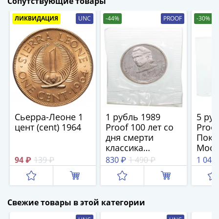
Сопутствующие товары
(1762-
1796)
ЛИКВИДАЦИЯ
UNC
-44%
PROOF
-30%
Петр
III
(1762-
1762)
Елизавета
(1741-
1762)
Иоанн
Сьерра-Леоне 1
1 рубль 1989
5 ру
Антонович
цент (cent) 1964
Proof 100 лет со
Proo
(1740-
дня смерти
Покр
1741)
классика
Моск
Анна
румынской и
банк
94 ₽
139 ₽
830 ₽
1 490 ₽
1 040
молдавской
запа
Иоанновна
литературы М.
(1730-
Эминеску, в
1740)
банковской
Свежие товары в этой категории
Петр
запайке
II