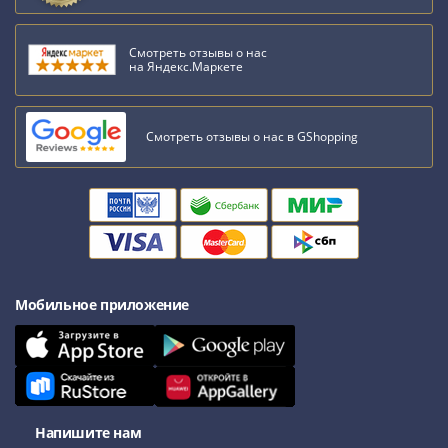
Наборы
Другие
Смотреть отзывы о нас
ЕВРО
на Яндекс.Маркете
Германия
Евросоюз
ФРГ
Смотреть отзывы о нас в GShopping
ГДР
Третий
рейх
Веймарская
республика
Нотгельды
Германская
Мобильное приложение
империя
Бавария
Данциг
Пруссия
Саар
Напишите нам
Священная