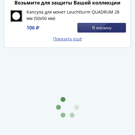
Возьмите для защиты Вашей коллекции
-
1991)
Капсула для монет Leuchtturm QUADRUM 28
мм (50х50 мм)
Юбилейные
и
106 ₽
В корзину
памятные
Показать ещё
Наборы
и
коллекции
Монеты
Российской
империи
Николай
II
(1894-
1917)
Александр
III
(1881-