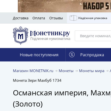
Доставка
Оплата
Отзывы
Надёжная упаковка
Подлинная нумизматика
Новые поступления
Распродажа
Магазин MONETNIK.ru
Монеты
Монеты мира
Монета Зери Махбуб 1734
Османская империя, Махмуд
(Золото)