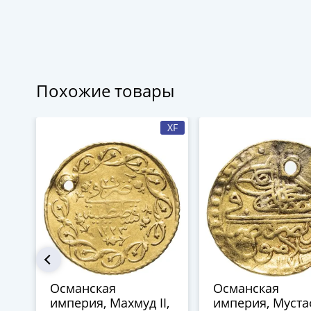
Похожие товары
XF
Османская
Османская
империя, Махмуд II,
империя, Муста