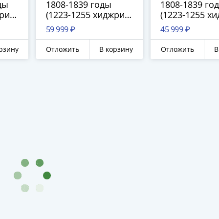
оды
1808-1839 годы
1808-1839 го
ри),
(1223-1255 хиджри),
(1223-1255 хи
б
Хайрие Алтын
1/2 Хайрие А
59 999 ₽
45 999 ₽
(Золото)
(Золото)
рзину
Отложить
В корзину
Отложить
В