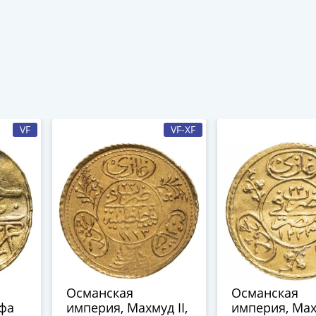
VF
VF-XF
Османская
Османская
фа
империя, Махмуд II,
империя, Махм