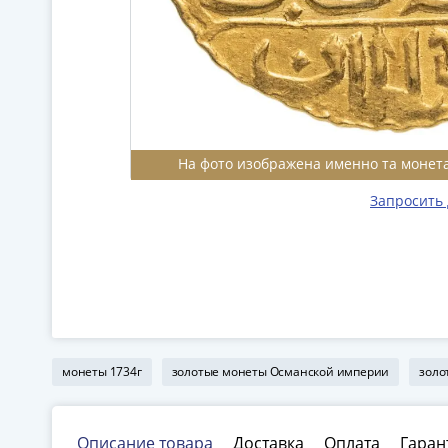
На фото изображена именно та монета
Запросить
монеты 1734г
золотые монеты Османской империи
золо
Описание товара
Доставка
Оплата
Гаран