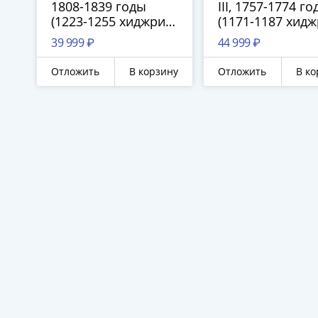
1808-1839 годы
III, 1757-1774 г
(1223-1255 хиджри),
(1171-1187 хидж
Чедид Махмуди
1/2 Зери Махбу
39 999 ₽
44 999 ₽
(Золото)
(Золото)
Отложить
В корзину
Отложить
В ко