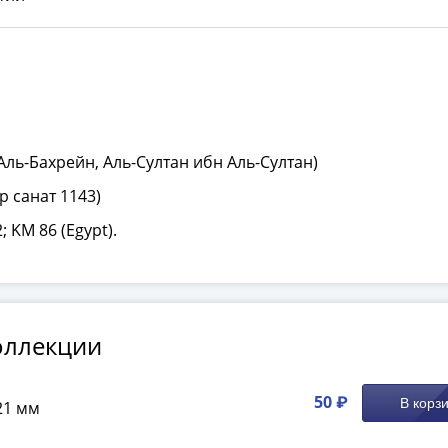
Аль-Бахрейн, Аль-Султан ибн Аль-Султан)
р санат 1143)
; KM 86 (Egypt).
оллекции
50 ₽
В корз
21 мм