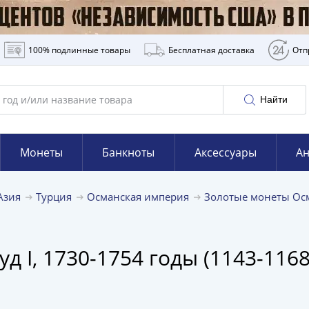
100% подлинные товары
Бесплатная доставка
Отп
Найти
Монеты
Банкноты
Аксессуары
Ан
Азия
Турция
Османская империя
Золотые монеты Ос
 I, 1730-1754 годы (1143-116