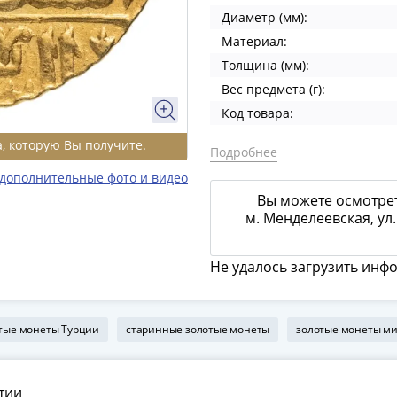
Диаметр (мм):
Материал:
Толщина (мм):
Вес предмета (г):
Код товара:
, которую Вы получите.
Подробнее
 дополнительные фото и видео
Вы можете осмотрет
м. Менделеевская, ул.
Не удалось загрузить инф
тые монеты Турции
старинные золотые монеты
золотые монеты м
тии