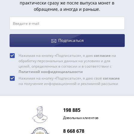
практически сразу же после выпуска монет в
III
обращение, а иногда и раньше.
(1505-­
1533)
Иван
III
(1462-­
Подписаться
1505)
Василий
Нажимая на кнопку «Подписаться», я даю
согласие
на
обработку персональных данных на условиях и для
II
целей, определенных в согласии и в соответствии с
Темный
Политикой конфиденциальности
(1425-­
Нажимая на кнопку «Подписаться», я даю своё
согласие
1462)
на получение информационной и рекламной рассылки
Псков
(1425-­
1510)
198 885
Новгород
Довольных клиентов
(1420-­
1478)
8 668 678