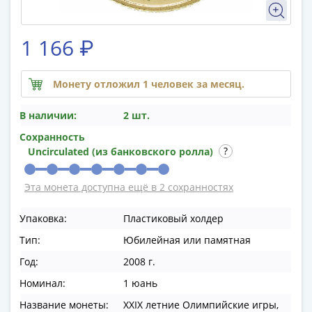
памятные
Биметаллические
(10р)
1 166 ₽
ГВС
и
Монету отложил 1 человек за месяц.
аналогичные
(10р)
В наличии:
2 шт.
200
Сохранность
лет
Uncirculated (из банковского ролла)
Победы
1812
Эта монета доступна ещё в 2 сохранностях
50
лет
Упаковка:
Пластиковый холдер
Победы
в
Тип:
Юбилейная или памятная
ВОВ
Год:
2008 г.
70
Номинал:
1 юань
лет
Название монеты:
XXIX летние Олимпийские игры,
Победы