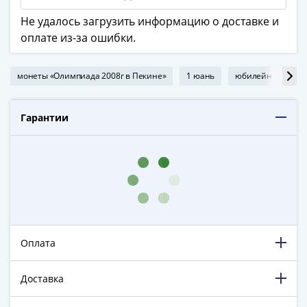
ЧМ
по
Не удалось загрузить информацию о доставке и
футболу
оплате из-за ошибки.
2018
Крымские
монеты «Олимпиада 2008г в Пекине»
1 юань
юбилейные монет
события
Архитектура
Красная
Гарантии
книга
Личности
Мультипликация
События
Серебряные
и
золотые
Оплата
Города
трудовой
доблести
Доставка
Освобожденные