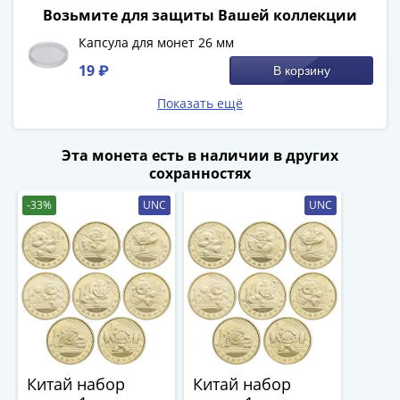
-
Возьмите для защиты Вашей коллекции
1991)
Капсула для монет 26 мм
Юбилейные
19 ₽
В корзину
и
памятные
Показать ещё
Наборы
и
Эта монета есть в наличии в других
коллекции
сохранностях
Монеты
-33%
UNC
UNC
Российской
империи
Николай
II
(1894-
1917)
Александр
III
(1881-
Китай набор
Китай набор