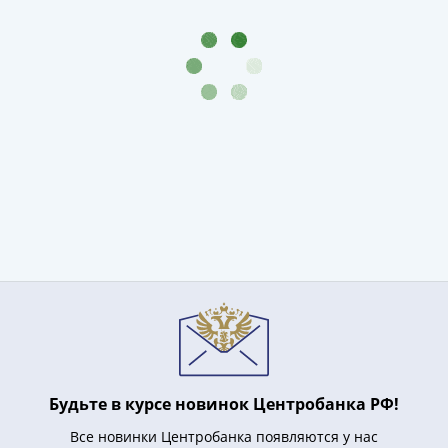
IV
Шуйский
(1606-­
1610)
Борис
Годунов
(1598-­
1605)
Фёдор
I
Иванович
(1584-­
1598)
Иван
IV
Грозный
(1533-
Будьте в курсе новинок Центробанка РФ!
1584)
Все новинки Центробанка появляются у нас
Василий