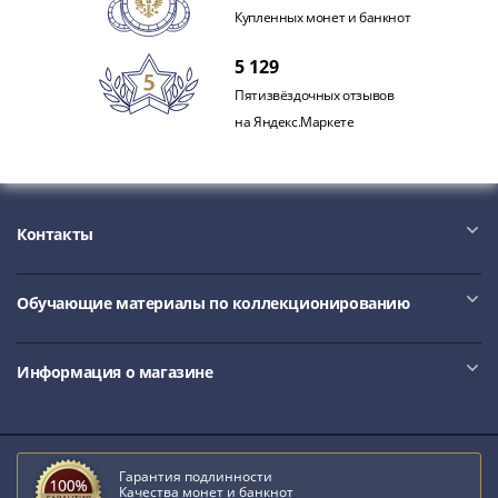
Нижегородско-
Купленных монет и банкнот
Суздальское
княжество
5 129
(1383-
Пятизвёздочных отзывов
1431)
на Яндекс.Маркете
США
Регулярные
выпуски
Доллары
Контакты
Сакагавеи
(индианка)
Доллары
Обучающие материалы по коллекционированию
инновации
Президентские
доллары
Информация о магазине
Квотеры
(парки)
Квотеры
Гарантия подлинности
(штаты)
Качества монет и банкнот