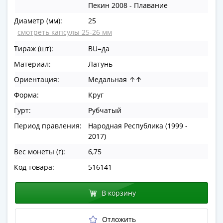
Пекин 2008 - Плавание
в
ВОВ
Диаметр (мм):
25
75
смотреть капсулы 25-26 мм
лет
Тираж (шт):
BU=да
Победы
Материал:
Латунь
в
ВОВ
Ориентация:
Медальная ↑↑
Человек
Форма:
Круг
труда
Гурт:
Рубчатый
Города-
Период правления:
Народная Республика (1999 -
герои
2017)
Оружие
Великой
Вес монеты (г):
6,75
Победы
Код товара:
516141
Олимпиада
в
В корзину
Сочи
2014
Отложить