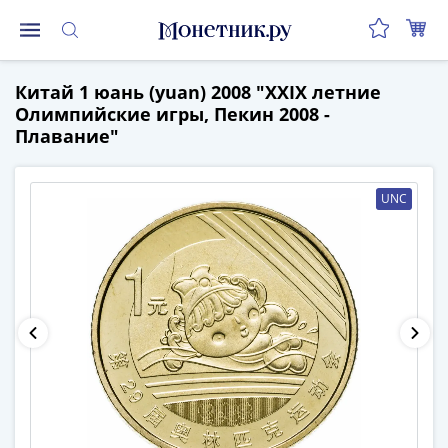
Монеты
Китай 1 юань (yuan) 2008 "XXIX летние
Монеты
Олимпийские игры, Пекин 2008 -
Российской
Плавание"
Федерации
Регулярные
выпуски
UNC
до
реформы
(1992-
1993)
после
реформы
(1997-
нв)
Юбилейные
и