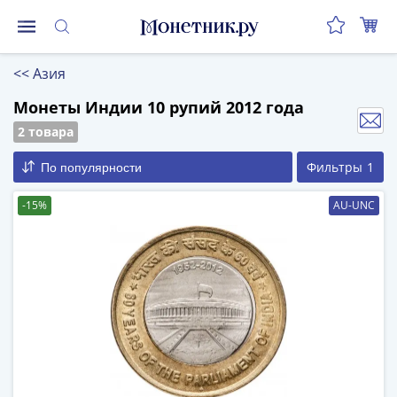
Монеты
<<
Азия
Монеты
Российской
Монеты Индии 10 рупий 2012 года
Федерации
2 товара
Регулярные
Фильтры
1
По популярности
выпуски
до
-15%
AU-UNC
реформы
(1992-
1993)
после
реформы
(1997-
нв)
Юбилейные
и