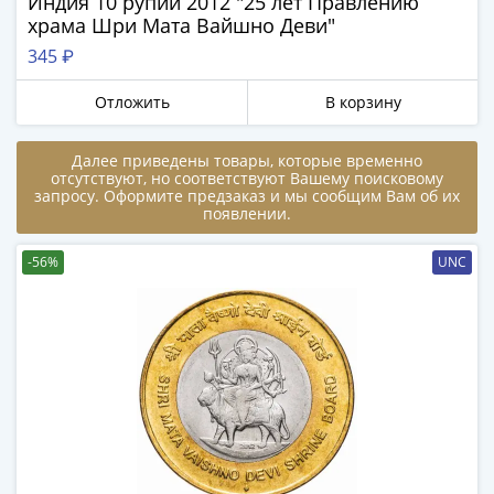
Индия 10 рупий 2012 "25 лет Правлению
в
храма Шри Мата Вайшно Деви"
ВОВ
345 ₽
75
лет
Отложить
В корзину
Победы
в
Далее приведены товары, которые временно
ВОВ
отсутствуют, но соответствуют Вашему поисковому
запросу. Оформите предзаказ и мы сообщим Вам об их
Человек
появлении.
труда
Города-
-56%
UNC
герои
Оружие
Великой
Победы
Олимпиада
в
Сочи
2014