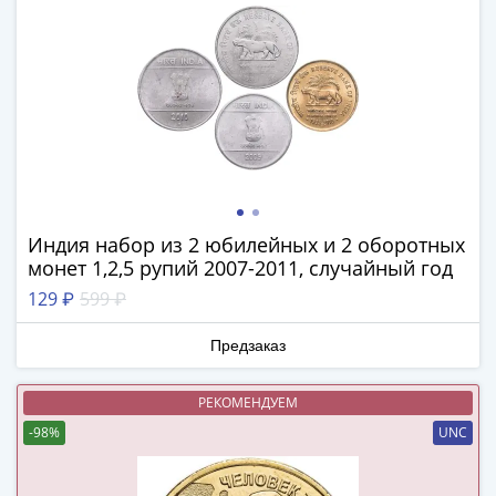
и
Петр
I
(1682-
1717)
Федор
III
Алексеевич
(1676-
1682)
Индия набор из 2 юбилейных и 2 оборотных
Алексей
монет 1,2,5 рупий 2007-2011, случайный год
Михайлович
129 ₽
599 ₽
(1645-
1676)
Предзаказ
Михаил
Федорович
РЕКОМЕНДУЕМ
(1613-
-98%
UNC
1645)
Василий