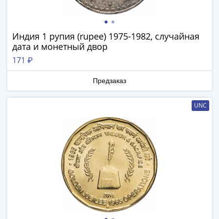
Наборы
Другие
ЕВРО
Индия 1 рупия (rupee) 1975-1982, случайная
Германия
дата и монетный двор
Евросоюз
171 ₽
ФРГ
ГДР
Предзаказ
Третий
рейх
UNC
Веймарская
республика
Нотгельды
Германская
империя
Бавария
Данциг
Пруссия
Саар
Священная