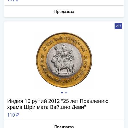
1894)
Александр
Предзаказ
II
(1854-
AU
1881)
Николай
I
(1826-
1855)
Александр
I
(1801-
1825)
Павел
I
Индия 10 рупий 2012 "25 лет Правлению
(1796-
храма Шри мата Вайшно Деви"
1801)
110 ₽
Екатерина
II
Предзаказ