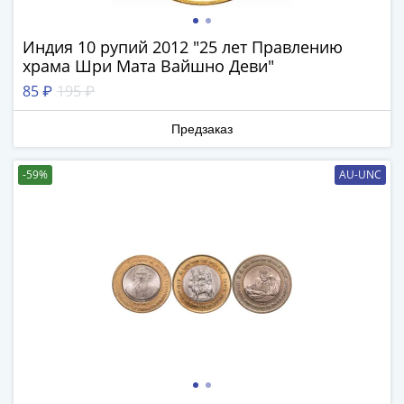
ЧМ
по
футболу
Индия 10 рупий 2012 "25 лет Правлению
2018
храма Шри Мата Вайшно Деви"
Крымские
85 ₽
195 ₽
события
Архитектура
Предзаказ
Красная
книга
-59%
AU-UNC
Личности
Мультипликация
События
Серебряные
и
золотые
Города
трудовой
доблести
Освобожденные