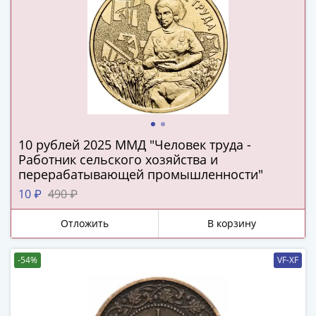
IV
Шуйский
(1606-­
1610)
Борис
Годунов
(1598-­
1605)
Фёдор
10 рублей 2025 ММД "Человек труда -
I
Работник сельского хозяйства и
перерабатывающей промышленности"
Иванович
(1584-­
10 ₽
490 ₽
1598)
Отложить
В корзину
Иван
IV
Грозный
-54%
VF-XF
(1533-
1584)
Василий