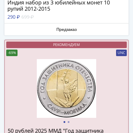
Индия набор из 3 юбилейных монет 10
Города-
рупий 2012-2015
столицы
Европы
290 ₽
699 ₽
Наборы
Предзаказ
и
коллекции
Монеты
РЕКОМЕНДУЕМ
СССР
-69%
UNC
и
РСФСР
РСФСР
и
СССР
(1921-
1958)
СССР
и
ГКЧП
50 рублей 2025 ММД "Год защитника
(1961