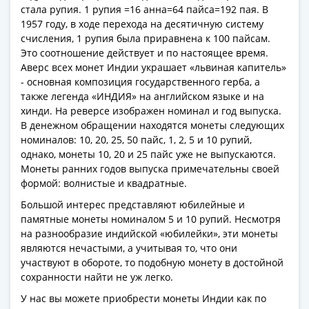
Банкноты
стала рупия. 1 рупия =16 анна=64 пайса=192 пая. В
РФ
1957 году, в ходе перехода на десятичную систему
1992
счисления, 1 рупия была приравнена к 100 пайсам.
Это соотношение действует и по настоящее время.
1993
Аверс всех монет Индии украшает «львиная капитель»
1994
- основная композиция государственного герба, а
1995
также легенда «ИНДИЯ» на английском языке и на
1997
хинди. На реверсе изображен номинал и год выпуска.
2001
В денежном обращении находятся монеты следующих
2004
номиналов: 10, 20, 25, 50 пайс, 1, 2, 5 и 10 рупий,
2010
однако, монеты 10, 20 и 25 пайс уже не выпускаются.
Монеты ранних годов выпуска примечательны своей
2017
формой: волнистые и квадратные.
2022-
2025
Большой интерес представляют юбилейные и
памятные монеты номиналом 5 и 10 рупий. Несмотря
Памятные
на разнообразие индийской «юбилейки», эти монеты
Банкноты
являются нечастыми, а учитывая то, что они
мира
участвуют в обороте, то подобную монету в достойной
Австралия
сохранности найти не уж легко.
и
У нас вы можете приобрести монеты Индии как по
Океания