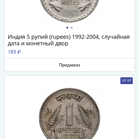
Нижегородско-
Суздальское
княжество
(1383-
1431)
Индия 5 рупий (rupees) 1992-2004, случайная
США
дата и монетный двор
Регулярные
189 ₽
выпуски
Доллары
Предзаказ
Сакагавеи
(индианка)
VF-XF
Доллары
инновации
Президентские
доллары
Квотеры
(парки)
Квотеры
(штаты)