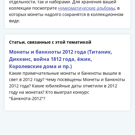
отдельности, так и наборами. Для хранения вашей
Азия
коллекции посмотрите
нумизматические альбомы
, в
Америка
которых монеты надолго сохранятся в коллекционном
Африка
виде.
Европа
СНГ
и
Статьи, связанные с этой тематикой
страны
Монеты и банкноты 2012 года (Титаник,
Балтии
Диккенс, война 1812 года, ёжик,
Смешанные
Королевские дома и пр.)
лоты
Какие примечательные монеты и банкноты вышли в
Другие
свет в 2012 году? Чему посвящены Монеты и банкноты
страны
2012 года? Какие юбилейные даты отметили в 2012
Банкноты
году на монетах? Кто выиграл конкурс
СССР
"Банкнота-2012"?
1917
-
1923
1917