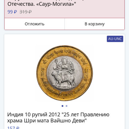
Отечества. «Саур-Могила»"
-
1991)
99 ₽
319 ₽
Юбилейные
Отложить
В корзину
и
памятные
Наборы
AU-UNC
и
коллекции
Монеты
Российской
империи
Николай
II
(1894-
1917)
Александр
Индия 10 рупий 2012 "25 лет Правлению
III
храма Шри мата Вайшно Деви"
(1881-
157 ₽