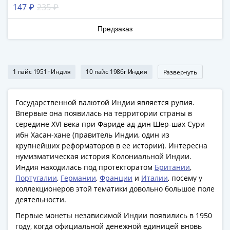
Антика
147 ₽
235 ₽
и
средневековье
Предзаказ
Древняя
Греция
Древний
1 пайс 1951г Индия
10 пайс 1986г Индия
Развернуть
Рим
Византия
Золотая
Государственной валютой Индии является рупия.
Орда
Впервые она появилась на территории страны в
Крымское
середине XVI века при Фариде ад-дин Шер-шах Сури
ханство
ибн Хасан-хане (правитель Индии, один из
крупнейших реформаторов в ее истории). Интересна
Речь
нумизматическая история Колониальной Индии.
Посполитая
Индия находилась под протекторатом
Британии
,
Священная
Португалии
,
Германии
,
Франции
и
Италии
, посему у
Римская
коллекционеров этой тематики довольно большое поле
империя
деятельности.
Другие
Первые монеты независимой Индии появились в 1950
Банкноты
году, когда официальной денежной единицей вновь