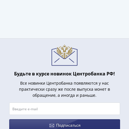
акции
Чеки
и
купоны
ВНЕШПОСЫЛТОРГ
Дорожные
Круизные
Отрезные
Отрезные
(серия
Д)
Будьте в курсе новинок Центробанка РФ!
Другие
Все новинки Центробанка появляются у нас
Наборы
практически сразу же после выпуска монет в
и
обращение, а иногда и раньше.
коллекции
Подписаться