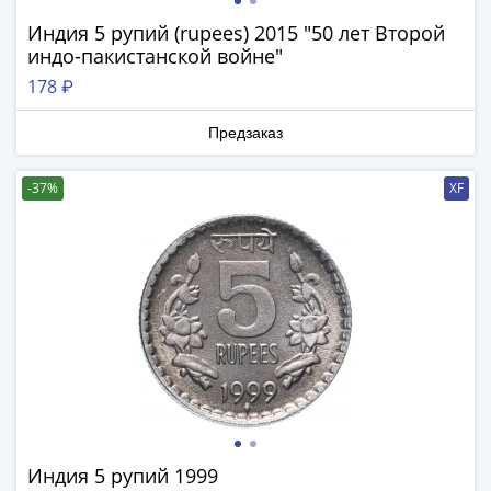
Римская
Индия 5 рупий (rupees) 2015 "50 лет Второй
империя
индо-пакистанской войне"
Другие
178 ₽
Приднестровье
Украина
Предзаказ
Монеты
мира
-37%
XF
Австралия
и
Океания
Азия
Америка
Африка
Европа
Другие
страны
Смешанные
лоты
Индия 5 рупий 1999