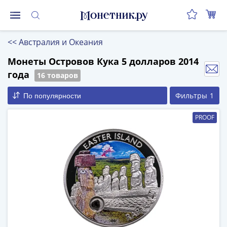
Монеты
<<
Австралия и Океания
Монеты
Российской
Монеты Островов Кука 5 долларов 2014
Федерации
года
16 товаров
Регулярные
Фильтры
1
По популярности
выпуски
до
PROOF
реформы
(1992-
1993)
после
реформы
(1997-
нв)
Юбилейные
и