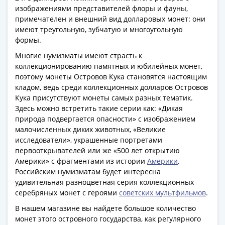
1918
изображениями представителей флоры и фауны,
1919
примечателен и внешний вид долларовых монет: они
-
имеют треугольную, зубчатую и многоугольную
1920гг
формы.
1921
Многие нумизматы имеют страсть к
1922
коллекционированию памятных и юбилейных монет,
1923
поэтому монеты Островов Кука становятся настоящим
1924
кладом, ведь среди коллекционных долларов Островов
-
Кука присутствуют монеты самых разных тематик.
1932
Здесь можно встретить такие серии как: «Дикая
природа подвергается опасности» с изображением
1934
малочисленных диких животных, «Великие
1937
исследователи», украшенные портретами
1938
первооткрывателей или же «500 лет открытию
1947
Америки» с фрагментами из истории
Америки
.
(1957)
Российским нумизматам будет интересна
1961
удивительная разноцветная серия коллекционных
(по
серебряных монет с героями
советских мультфильмов
.
Засько)
В нашем магазине вы найдете большое количество
1961
монет этого островного государства, как регулярного