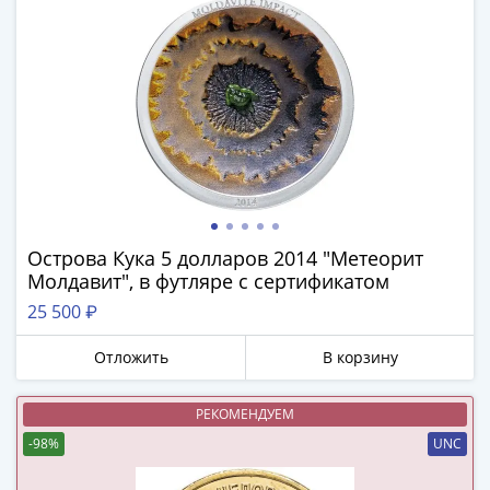
(1762-
1796)
Петр
III
(1762-
1762)
Елизавета
(1741-
1762)
Иоанн
Острова Кука 5 долларов 2014 "Метеорит
Антонович
Молдавит", в футляре с сертификатом
(1740-
25 500 ₽
1741)
Анна
Отложить
В корзину
Иоанновна
(1730-
РЕКОМЕНДУЕМ
1740)
-98%
UNC
Петр
II