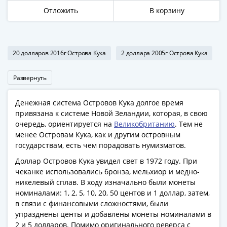
Азия
Отложить
В корзину
Америка
Африка
Европа
20 долларов 2016г Острова Кука
2 доллара 2005г Острова Кука
СНГ
и
Развернуть
страны
Балтии
Денежная система Островов Кука долгое время
Смешанные
привязана к системе Новой Зеландии, которая, в свою
лоты
очередь, ориентируется на
Великобританию
. Тем не
Другие
менее Островам Кука, как и другим островным
страны
государствам, есть чем порадовать нумизматов.
Банкноты
Доллар Островов Кука увидел свет в 1972 году. При
СССР
чеканке использовались бронза, мельхиор и медно-
1917
никелевый сплав. В ходу изначально были монеты
-
номиналами: 1, 2, 5, 10, 20, 50 центов и 1 доллар, затем,
1923
в связи с финансовыми сложностями, были
1917
упразднены центы и добавлены монеты номиналами в
2 и 5 долларов. Помимо оригинального реверса с