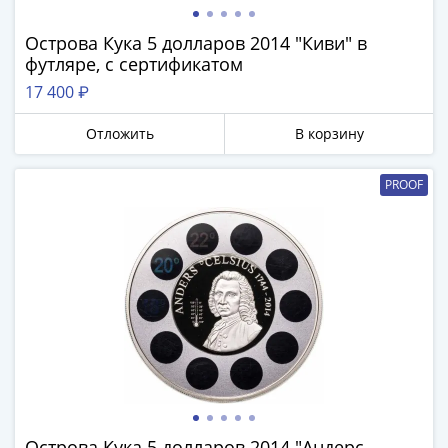
Наборы
Другие
Острова Кука 5 долларов 2014 "Киви" в
ЕВРО
футляре, с сертификатом
Германия
17 400 ₽
Евросоюз
ФРГ
Отложить
В корзину
ГДР
Третий
PROOF
рейх
Веймарская
республика
Нотгельды
Германская
империя
Бавария
Данциг
Пруссия
Саар
Священная
Острова Кука 5 долларов 2014 "Андерс