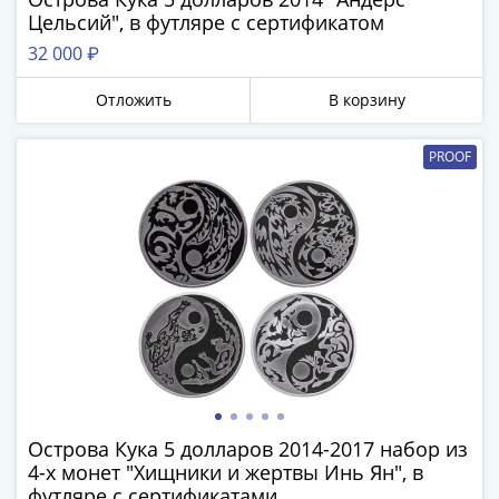
Римская
Цельсий", в футляре с сертификатом
империя
32 000 ₽
Другие
Приднестровье
Отложить
В корзину
Украина
Монеты
PROOF
мира
Австралия
и
Океания
Азия
Америка
Африка
Европа
Другие
страны
Смешанные
Острова Кука 5 долларов 2014-2017 набор из
4-х монет "Хищники и жертвы Инь Ян", в
лоты
футляре с сертификатами