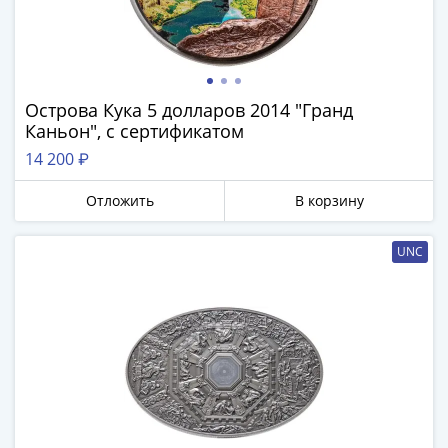
III
(1505-­
1533)
Иван
Острова Кука 5 долларов 2014 "Гранд
III
Каньон", с сертификатом
(1462-­
14 200 ₽
1505)
Василий
Отложить
В корзину
II
Темный
UNC
(1425-­
1462)
Псков
(1425-­
1510)
Новгород
(1420-­
1478)