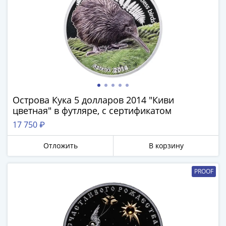
и
Петр
I
(1682-
1717)
Федор
III
Алексеевич
(1676-
Острова Кука 5 долларов 2014 "Киви
1682)
цветная" в футляре, с сертификатом
Алексей
17 750 ₽
Михайлович
(1645-
Отложить
В корзину
1676)
Михаил
PROOF
Федорович
(1613-
1645)
Василий