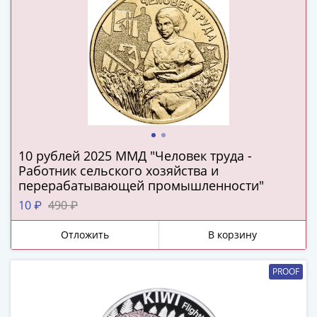
(1727-
1729)
Екатерина
I
(1725-
1727)
Петр
I
(1700-
10 рублей 2025 ММД "Человек труда -
1725)
Работник сельского хозяйства и
Наборы
перерабатывающей промышленности"
и
10 ₽
490 ₽
коллекции
Монеты
Отложить
В корзину
Древней
Руси
PROOF
Иван
V