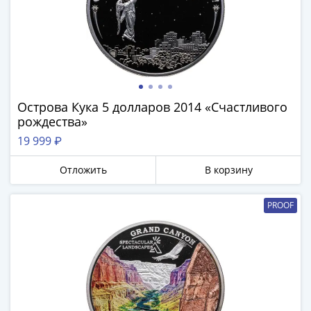
IV
Шуйский
(1606-­
1610)
Борис
Годунов
(1598-­
Острова Кука 5 долларов 2014 «Счастливого
рождества»
1605)
Фёдор
19 999 ₽
I
Отложить
В корзину
Иванович
(1584-­
1598)
PROOF
Иван
IV
Грозный
(1533-
1584)
Василий