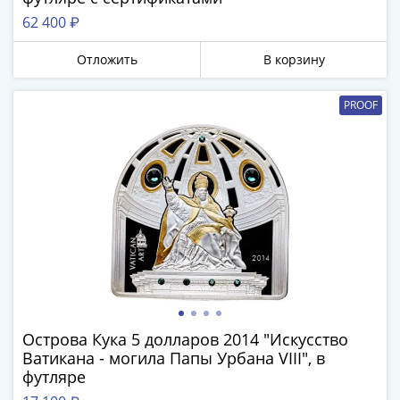
Антика
и
62 400 ₽
средневековье
Отложить
В корзину
Древняя
Греция
Древний
PROOF
Рим
Византия
Золотая
Орда
Крымское
ханство
Речь
Посполитая
Священная
Римская
Острова Кука 5 долларов 2014 "Искусство
империя
Ватикана - могила Папы Урбана VIII", в
Другие
футляре
Банкноты