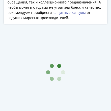
1991
обращения, так и коллекционного предназначения. А
чтобы монеты с годами не утратили блеск и качество,
Гражданская
рекомендуем приобрести
защитные капсулы
от
война
ведущих мировых производителей.
Банкноты
царской
России
Частные
выпуски
Банкноты
с
красивыми
номерами
Лотерейные
билеты
Евросувенир
"0
евро"
Облигации
и