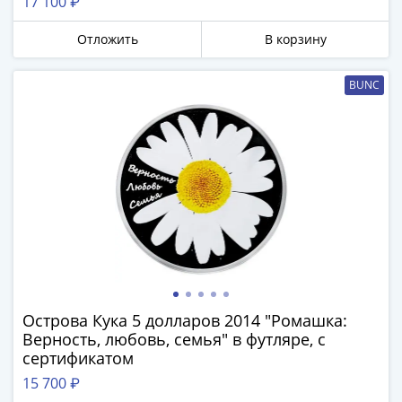
17 100 ₽
Банкноты
РФ
Отложить
В корзину
1992
1993
BUNC
1994
1995
1997
2001
2004
2010
2017
2022-
2025
Памятные
Банкноты
Острова Кука 5 долларов 2014 "Ромашка:
мира
Верность, любовь, семья" в футляре, с
Австралия
сертификатом
и
15 700 ₽
Океания