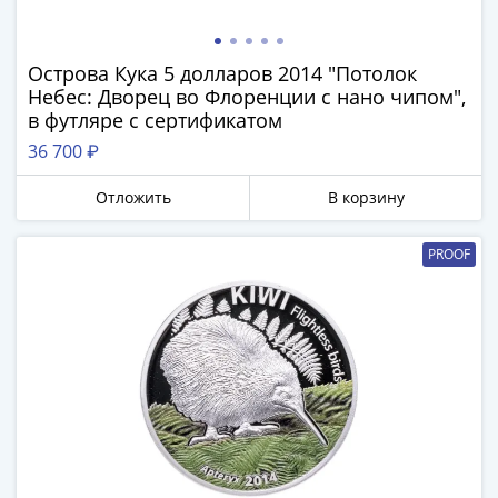
Нижегородско-
Суздальское
княжество
Острова Кука 5 долларов 2014 "Потолок
(1383-
Небес: Дворец во Флоренции с нано чипом",
1431)
в футляре с сертификатом
США
36 700 ₽
Регулярные
выпуски
Отложить
В корзину
Доллары
Сакагавеи
PROOF
(индианка)
Доллары
инновации
Президентские
доллары
Квотеры
(парки)
Квотеры
(штаты)