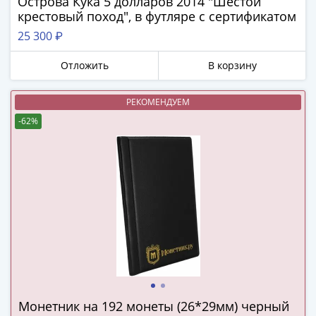
Острова Кука 5 долларов 2014 "Шестой
в
крестовый поход", в футляре с сертификатом
ВОВ
25 300 ₽
75
лет
Отложить
В корзину
Победы
в
РЕКОМЕНДУЕМ
ВОВ
-62%
Человек
труда
Города-
герои
Оружие
Великой
Победы
Олимпиада
в
Сочи
2014
Монетник на 192 монеты (26*29мм) черный