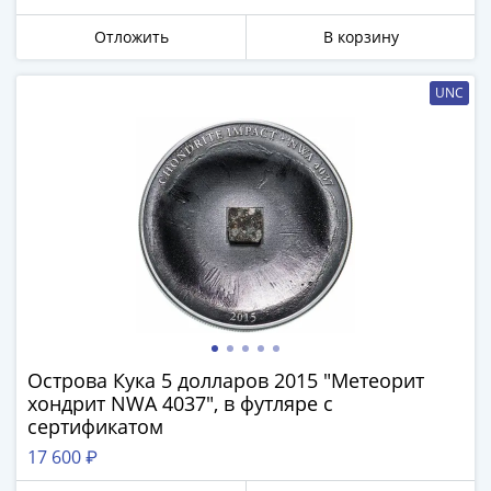
Города-
столицы
Отложить
В корзину
Европы
Наборы
UNC
и
коллекции
Монеты
СССР
и
РСФСР
РСФСР
и
СССР
(1921-
1958)
Острова Кука 5 долларов 2015 "Метеорит
хондрит NWA 4037", в футляре с
СССР
сертификатом
и
ГКЧП
17 600 ₽
(1961