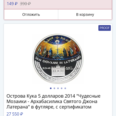
ЧМ
149 ₽
390 ₽
по
футболу
Отложить
В корзину
2018
Крымские
PROOF
события
Архитектура
Красная
книга
Личности
Мультипликация
События
Серебряные
и
золотые
Города
Острова Кука 5 долларов 2014 "Чудесные
трудовой
Мозаики - Архабасилика Святого Джона
доблести
Латерана" в футляре, с сертификатом
Освобожденные
27 550 ₽