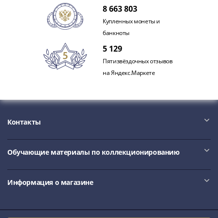
Наборы
8 663 803
Другие
Купленных монеты и
ЕВРО
банкноты
Германия
5 129
Евросоюз
Пятизвёздочных отзывов
ФРГ
на Яндекс.Маркете
ГДР
Третий
рейх
Веймарская
республика
Контакты
Нотгельды
Германская
Обучающие материалы по коллекционированию
империя
Бавария
Данциг
Информация о магазине
Пруссия
Саар
Священная