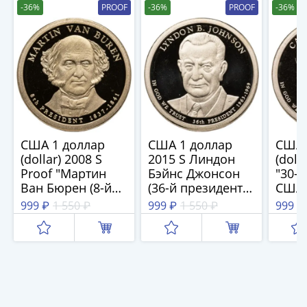
IV
-36%
PROOF
-36%
PROOF
-36%
Шуйский
(1606-­
1610)
Борис
Годунов
(1598-­
1605)
Фёдор
США 1 доллар
США 1 доллар
США 
I
(dollar) 2008 S
2015 S Линдон
(doll
Иванович
Proof "Мартин
Бэйнс Джонсон
"30-
(1584-­
Ван Бюрен (8-й
(36-й президент
США 
президент США)"
США), знак
Кулид
1598)
999 ₽
1 550 ₽
999 ₽
1 550 ₽
999 ₽
знак монетного
монетного двора
моне
Иван
двора "S" - Сан-
"S" - Сан-
"S" -
IV
Франциско
Франциско
Фран
Грозный
(1533-
1584)
Василий