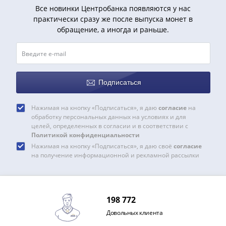
Нижегородско-
Все новинки Центробанка появляются у нас
Суздальское
практически сразу же после выпуска монет в
княжество
обращение, а иногда и раньше.
(1383-
1431)
США
Регулярные
Подписаться
выпуски
Доллары
Нажимая на кнопку «Подписаться», я даю
согласие
на
Сакагавеи
обработку персональных данных на условиях и для
(индианка)
целей, определенных в согласии и в соответствии с
Доллары
Политикой конфиденциальности
инновации
Нажимая на кнопку «Подписаться», я даю своё
согласие
на получение информационной и рекламной рассылки
Президентские
доллары
Квотеры
(парки)
198 772
Квотеры
Довольных клиента
(штаты)