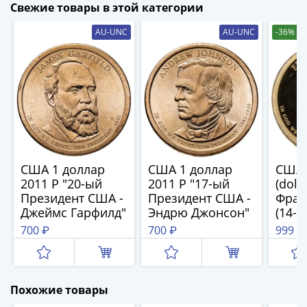
и
Свежие товары в этой категории
Петр
I
AU-UNC
AU-UNC
-36%
(1682-
1717)
Федор
III
Алексеевич
(1676-
1682)
Алексей
США 1 доллар
США 1 доллар
США 
Михайлович
2011 P "20-ый
2011 P "17-ый
(doll
(1645-
Президент США -
Президент США -
Фран
Джеймс Гарфилд"
Эндрю Джонсон"
(14-
1676)
США)
700 ₽
700 ₽
999 ₽
Михаил
моне
Федорович
"S" -
(1613-
Фран
1645)
Похожие товары
Василий