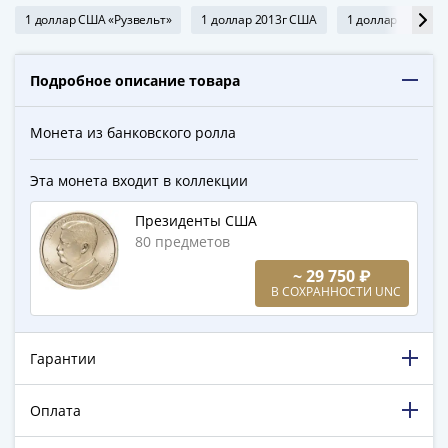
ЧМ
1 доллар США «Рузвельт»
1 доллар 2013г США
1 доллар 2013г
по
футболу
2018
Подробное описание товара
Крымские
события
Монета из банковского ролла
Архитектура
Красная
Эта монета входит в коллекции
книга
Личности
Президенты США
Мультипликация
80 предметов
События
~ 29 750 ₽
Серебряные
В СОХРАННОСТИ UNC
и
золотые
Города
Гарантии
трудовой
доблести
Оплата
Освобожденные