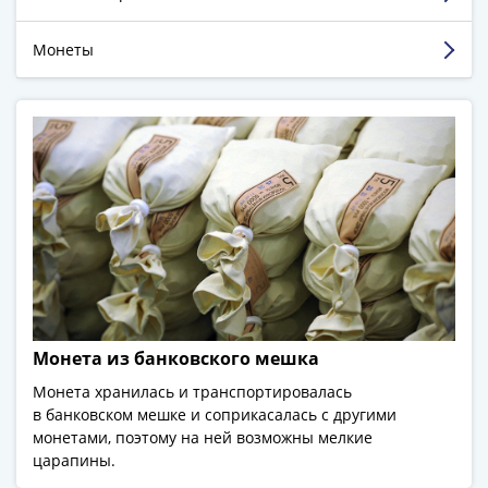
-
быстрее.
1991)
Монеты
Юбилейные
Смотреть больше отзывов
и
памятные
Наборы
и
коллекции
Монеты
Российской
империи
Николай
II
(1894-
Монета из банковского мешка
1917)
Монета хранилась и транспортировалась
Александр
в банковском мешке и соприкасалась с другими
III
монетами, поэтому на ней возможны мелкие
(1881-
царапины.