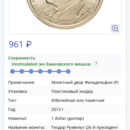
памятные
Биметаллические
(10р)
ГВС
и
аналогичные
961 ₽
(10р)
200
лет
Сохранность
Uncirculated (из банковского мешка)
Победы
1812
50
Примечания:
Монетный двор Филадельфии (P)
лет
Упаковка:
Пластиковый холдер
Победы
в
Тип:
Юбилейная или памятная
ВОВ
Год:
2013 г.
70
Номинал:
1 dollar (доллар)
лет
Победы
Название монеты:
Теодор Рузвельт (26-й президент