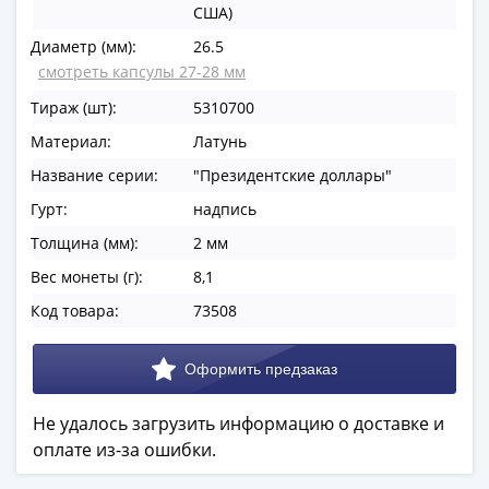
США)
в
ВОВ
Диаметр (мм):
26.5
75
смотреть капсулы 27-28 мм
лет
Тираж (шт):
5310700
Победы
Материал:
Латунь
в
ВОВ
Название серии:
"Президентские доллары"
Человек
Гурт:
надпись
труда
Толщина (мм):
2 мм
Города-
Вес монеты (г):
8,1
герои
Оружие
Код товара:
73508
Великой
Победы
Олимпиада
в
Не удалось загрузить информацию о доставке и
Сочи
оплате из-за ошибки.
2014