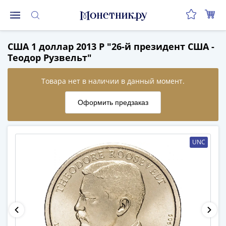
Монеты
США 1 доллар 2013 P "26-й президент США -
Монеты
Теодор Рузвельт"
Российской
Федерации
Регулярные
выпуски
до
реформы
(1992-
UNC
1993)
после
реформы
(1997-
нв)
Юбилейные
и