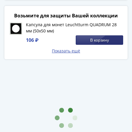
1894)
Александр
II
Возьмите для защиты Вашей коллекции
(1854-
Капсула для монет Leuchtturm QUADRUM 28
1881)
мм (50х50 мм)
Николай
106 ₽
В корзину
I
(1826-
Показать ещё
1855)
Александр
I
(1801-
1825)
Павел
I
(1796-
1801)
Екатерина
II