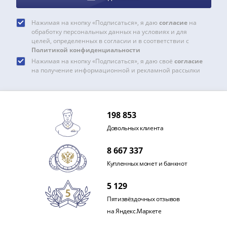
III
(1505-­
Нажимая на кнопку «Подписаться», я даю
согласие
на
1533)
обработку персональных данных на условиях и для
целей, определенных в согласии и в соответствии с
Иван
Политикой конфиденциальности
III
Нажимая на кнопку «Подписаться», я даю своё
согласие
(1462-­
на получение информационной и рекламной рассылки
1505)
Василий
II
198 853
Темный
Довольных клиента
(1425-­
1462)
8 667 337
Псков
Купленных монет и банкнот
(1425-­
1510)
5 129
Новгород
Пятизвёздочных отзывов
(1420-­
на Яндекс.Маркете
1478)