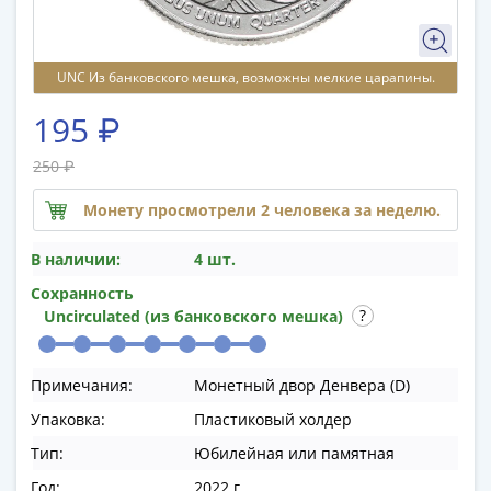
памятные
Биметаллические
(10р)
UNC Из банковского мешка, возможны мелкие царапины.
ГВС
и
195 ₽
аналогичные
(10р)
250 ₽
200
Монету просмотрели 2 человека за неделю.
лет
Победы
В наличии:
4 шт.
1812
Сохранность
50
Uncirculated (из банковского мешка)
лет
Победы
в
Примечания:
Монетный двор Денвера (D)
ВОВ
Упаковка:
Пластиковый холдер
70
Тип:
Юбилейная или памятная
лет
Победы
Год:
2022 г.