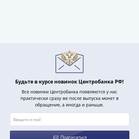
IV
Шуйский
(1606-­
1610)
Борис
Годунов
(1598-­
1605)
Фёдор
I
Иванович
Будьте в курсе новинок Центробанка РФ!
(1584-­
1598)
Все новинки Центробанка появляются у нас
практически сразу же после выпуска монет в
Иван
обращение, а иногда и раньше.
IV
Грозный
(1533-
1584)
Василий
Подписаться