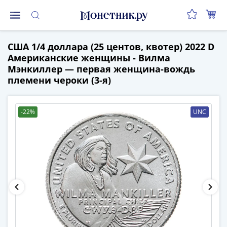
Монеты
США 1/4 доллара (25 центов, квотер) 2022 D
Монеты
Американские женщины - Вилма
Российской
Мэнкиллер — первая женщина-вождь
Федерации
племени чероки (3-я)
Регулярные
выпуски
до
-22%
UNC
реформы
(1992-
1993)
после
реформы
(1997-
нв)
Юбилейные
и