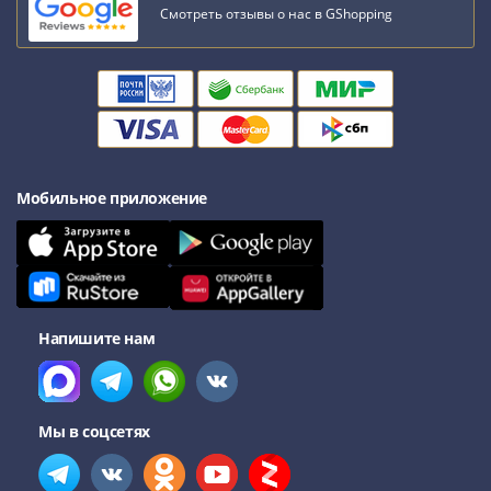
Наборы
Смотреть отзывы о нас в GShopping
Другие
ЕВРО
Германия
Евросоюз
ФРГ
ГДР
Третий
Мобильное приложение
рейх
Веймарская
республика
Нотгельды
Германская
Напишите нам
империя
Бавария
Данциг
Пруссия
Мы в соцсетях
Саар
Священная