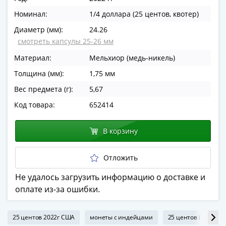
в
Номинал:
1/4 доллара (25 центов, квотер)
ВОВ
Диаметр (мм):
24.26
75
смотреть капсулы 25-26 мм
лет
Победы
Материал:
Мельхиор (медь-никель)
в
Толщина (мм):
1,75 мм
ВОВ
Вес предмета (г):
5,67
Человек
труда
Код товара:
652414
Города-
герои
В корзину
Оружие
Великой
Отложить
Победы
Не удалось загрузить информацию о доставке и
Олимпиада
оплате из-за ошибки.
в
Сочи
2014
25 центов 2022г США
монеты с индейцами
25 центов (квотер