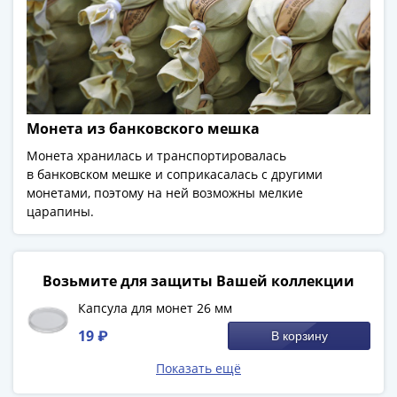
-
1991)
Юбилейные
и
памятные
Наборы
Монета из банковского мешка
и
Монета хранилась и транспортировалась
коллекции
в банковском мешке и соприкасалась с другими
Монеты
монетами, поэтому на ней возможны мелкие
Российской
царапины.
империи
Николай
II
Возьмите для защиты Вашей коллекции
(1894-
Капсула для монет 26 мм
1917)
Александр
19 ₽
В корзину
III
Показать ещё
(1881-