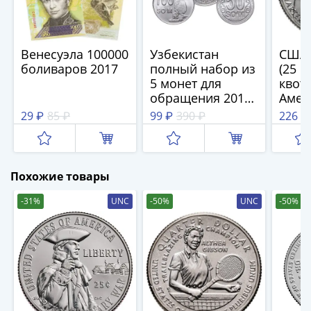
(1727-
1729)
Екатерина
Венесуэла 100000
Узбекистан
США 
I
боливаров 2017
полный набор из
(25 ц
(1725-
5 монет для
квоте
1727)
обращения 2018-
Амер
Петр
2022 гг.
женщ
29 ₽
85 ₽
99 ₽
390 ₽
226 ₽
Астр
I
Райд 
(1700-
1725)
Похожие товары
Наборы
и
-31%
UNC
-50%
UNC
-50%
коллекции
Монеты
Древней
Руси
Иван
V