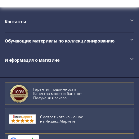
Нижегородско-
Суздальское
княжество
Контакты
(1383-
1431)
США
Обучающие материалы по коллекционированию
Регулярные
выпуски
Доллары
Информация о магазине
Сакагавеи
(индианка)
Доллары
инновации
Гарантия подлинности
Качества монет и банкнот
Президентские
Получения заказа
доллары
Квотеры
Смотреть отзывы о нас
(парки)
на Яндекс.Маркете
Квотеры
(штаты)