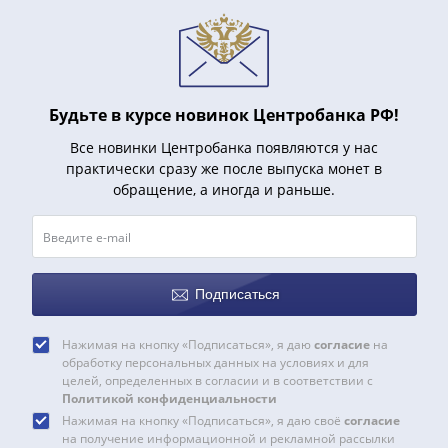
и
Петр
I
(1682-
1717)
Будьте в курсе новинок Центробанка РФ!
Федор
III
Все новинки Центробанка появляются у нас
Алексеевич
практически сразу же после выпуска монет в
обращение, а иногда и раньше.
(1676-
1682)
Алексей
Михайлович
(1645-
Подписаться
1676)
Михаил
Нажимая на кнопку «Подписаться», я даю
согласие
на
Федорович
обработку персональных данных на условиях и для
целей, определенных в согласии и в соответствии с
(1613-
Политикой конфиденциальности
1645)
Нажимая на кнопку «Подписаться», я даю своё
согласие
Василий
на получение информационной и рекламной рассылки