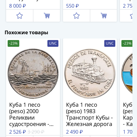
(1762-
Уругвай
порт
8 000 ₽
550 ₽
2 750
1796)
Петр
III
(1762-
Похожие товары
1762)
-23%
UNC
UNC
-23%
Елизавета
(1741-
1762)
Иоанн
Антонович
(1740-
1741)
Анна
Куба 1 песо
Куба 1 песо
Куба 
Иоанновна
(peso) 2000
(peso) 1983
(peso
(1730-
Реликвии
Транспорт Кубы -
Кари
1740)
судостроения -
Железная дорога
- Ка
Петр
Колесный
утка
2 526 ₽
3 290 ₽
2 490 ₽
1 702
II
пароход