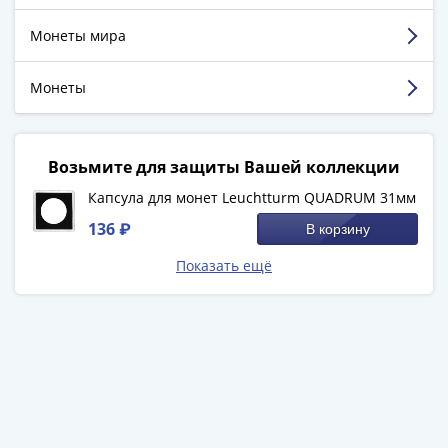
достигнутом.
Города-
столицы
Монеты мира
Европы
Смотреть больше отзывов
Наборы
Монеты
и
коллекции
Монеты
Возьмите для защиты Вашей коллекции
СССР
Капсула для монет Leuchtturm QUADRUM 31мм
и
РСФСР
136 ₽
В корзину
РСФСР
Показать ещё
и
СССР
(1921-
1958)
СССР
и
ГКЧП
(1961