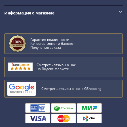
III
(1505-­
Информация о магазине
1533)
Иван
III
(1462-­
Гарантия подлинности
Качества монет и банкнот
1505)
Получения заказа
Василий
II
Смотреть отзывы о нас
Темный
на Яндекс.Маркете
(1425-­
1462)
Псков
Смотреть отзывы о нас в GShopping
(1425-­
1510)
Новгород
(1420-­
1478)