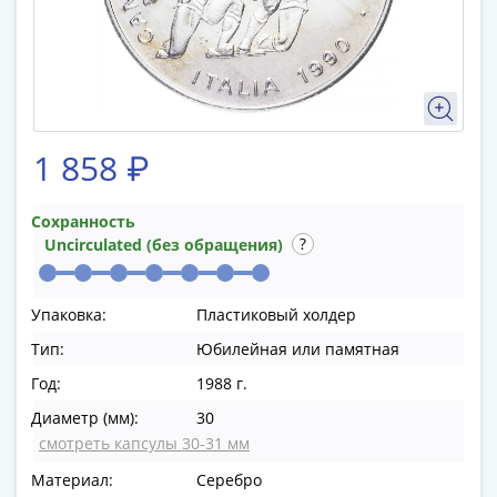
памятные
Биметаллические
(10р)
ГВС
и
аналогичные
1 858 ₽
(10р)
200
лет
Сохранность
Uncirculated (без обращения)
Победы
1812
50
Упаковка:
Пластиковый холдер
лет
Тип:
Юбилейная или памятная
Победы
в
Год:
1988 г.
ВОВ
Диаметр (мм):
30
70
смотреть капсулы 30-31 мм
лет
Материал:
Серебро
Победы