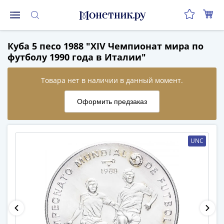
Монеты
Куба 5 песо 1988 "XIV Чемпионат мира по
Монеты
футболу 1990 года в Италии"
Российской
Федерации
Регулярные
выпуски
до
реформы
(1992-
UNC
1993)
после
реформы
(1997-
нв)
Юбилейные
и