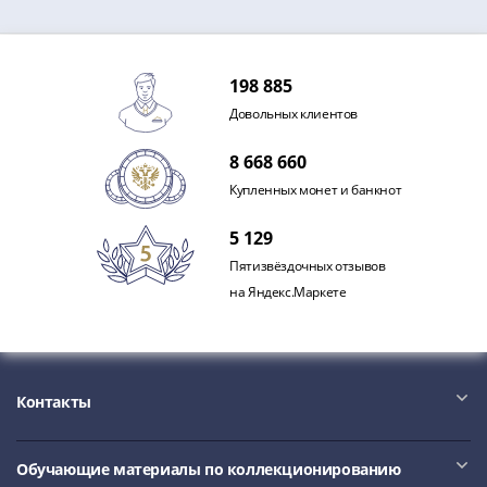
IV
Шуйский
(1606-­
198 885
1610)
Борис
Довольных клиентов
Годунов
8 668 660
(1598-­
1605)
Купленных монет и банкнот
Фёдор
5 129
I
Пятизвёздочных отзывов
Иванович
на Яндекс.Маркете
(1584-­
1598)
Иван
IV
Грозный
Контакты
(1533-
1584)
Обучающие материалы по коллекционированию
Василий