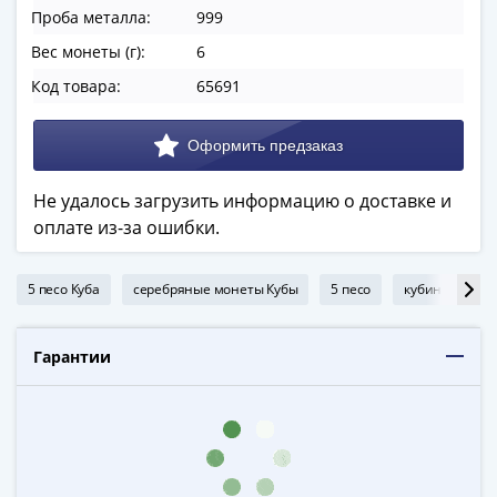
в
Проба металла:
999
ВОВ
Вес монеты (г):
6
75
Код товара:
65691
лет
Победы
в
ВОВ
Не удалось загрузить информацию о доставке и
Человек
оплате из-за ошибки.
труда
Города-
герои
5 песо Куба
серебряные монеты Кубы
5 песо
кубинское пес
Оружие
Великой
Гарантии
Победы
Олимпиада
в
Сочи
2014