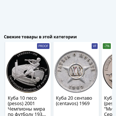
1894)
Александр
II
(1854-
1881)
Николай
Свежие товары в этой категории
I
(1826-
PROOF
VF
-7%
1855)
Александр
I
(1801-
1825)
Павел
I
(1796-
Куба 10 песо
Куба 20 сентаво
Куба 
1801)
(pesos) 2001
(centavos) 1969
(peso
Екатерина
Чемпионы мира
"Миг
II
по футболу 1930 -
Серва