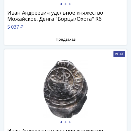
-
1991)
Иван Андреевич удельное княжество
Можайское, Денга "Борцы/Охота" R6
Юбилейные
и
5 037 ₽
памятные
Наборы
Предзаказ
и
коллекции
VF-XF
Монеты
Российской
империи
Николай
II
(1894-
1917)
Александр
III
(1881-
Иван Андреевич удельное княжество