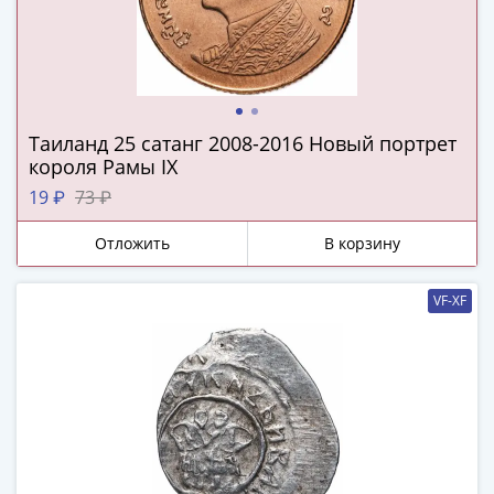
ЧМ
по
футболу
2018
Крымские
события
Таиланд 25 сатанг 2008-2016 Новый портрет
Архитектура
короля Рамы IX
Красная
19 ₽
73 ₽
книга
Личности
Отложить
В корзину
Мультипликация
События
VF-XF
Серебряные
и
золотые
Города
трудовой
доблести
Освобожденные