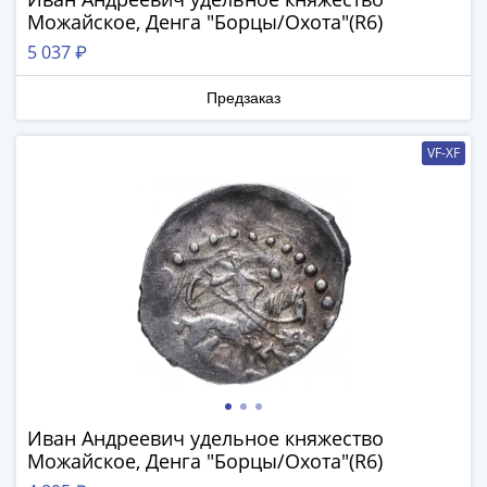
1894)
Можайское, Денга "Борцы/Охота"(R6)
Александр
II
5 037 ₽
(1854-
Предзаказ
1881)
Николай
VF-XF
I
(1826-
1855)
Александр
I
(1801-
1825)
Павел
I
(1796-
1801)
Иван Андреевич удельное княжество
Екатерина
Можайское, Денга "Борцы/Охота"(R6)
II