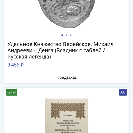
памятные
Биметаллические
(10р)
ГВС
и
аналогичные
Удельное Княжество Верейское. Михаил
(10р)
Андреевич, Денга (Всадник с саблей /
200
Русская легенда)
лет
9 456 ₽
Победы
1812
Предзаказ
50
лет
-21%
AU
Победы
в
ВОВ
70
лет
Победы