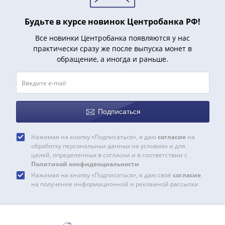
1918
1919
Будьте в курсе новинок Центробанка РФ!
-
1920гг
Все новинки Центробанка появляются у нас
1921
практически сразу же после выпуска монет в
обращение, а иногда и раньше.
1922
1923
1924
-
1932
Подписаться
1934
1937
Нажимая на кнопку «Подписаться», я даю
согласие
на
1938
обработку персональных данных на условиях и для
целей, определенных в согласии и в соответствии с
1947
Политикой конфиденциальности
(1957)
Нажимая на кнопку «Подписаться», я даю своё
согласие
1961
на получение информационной и рекламной рассылки
(по
Засько)
1961