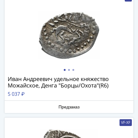
IV
Шуйский
(1606-­
1610)
Борис
Годунов
(1598-­
1605)
Фёдор
I
Иванович
Иван Андреевич удельное княжество
(1584-­
Можайское, Денга "Борцы/Охота"(R6)
1598)
5 037 ₽
Иван
IV
Предзаказ
Грозный
(1533-
VF-XF
1584)
Василий