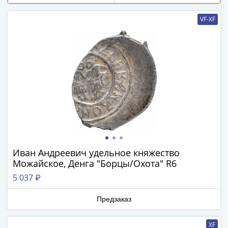
и
Петр
VF-XF
I
(1682-
1717)
Федор
III
Алексеевич
(1676-
1682)
Алексей
Михайлович
(1645-
Иван Андреевич удельное княжество
1676)
Можайское, Денга "Борцы/Охота" R6
Михаил
5 037 ₽
Федорович
(1613-
Предзаказ
1645)
Василий
XF