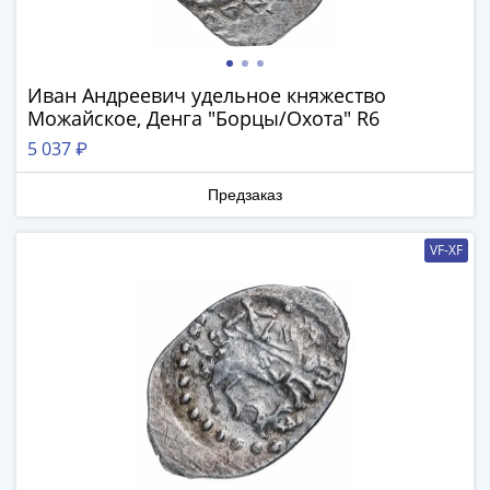
Города-
столицы
Европы
Наборы
Иван Андреевич удельное княжество
и
Можайское, Денга "Борцы/Охота" R6
коллекции
5 037 ₽
Монеты
СССР
Предзаказ
и
РСФСР
VF-XF
РСФСР
и
СССР
(1921-
1958)
СССР
и
ГКЧП
(1961