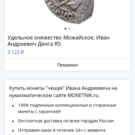
Наборы
Другие
ЕВРО
Германия
Евросоюз
Удельное княжество Можайское, Иван
ФРГ
Андреевич Денга R5
ГДР
3 122 ₽
Третий
рейх
Предзаказ
Веймарская
республика
Нотгельды
Купить монеты "чешуя" Ивана Андреевича на
Германская
нумизматическом сайте MONETNIK.ru.
империя
Бавария
100% подлинные коллекционные и старинные
Данциг
монеты с гарантией
Пруссия
Бесплатная доставка по всем городам России
Саар
Отправим заказ в течение 24ч с момента
Священная