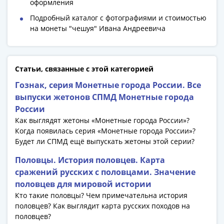
оформления
Римская
Подробный каталог с фотографиями и стоимостью
империя
на монеты "чешуя" Ивана Андреевича
Другие
Приднестровье
Украина
Монеты
Статьи, связанные с этой категорией
мира
Гознак, серия Монетные города России. Все
Австралия
выпуски жетонов СПМД Монетные города
и
России
Океания
Как выглядят жетоны «Монетные города России»?
Азия
Когда появилась серия «Монетные города России»?
Америка
Будет ли СПМД ещё выпускать жетоны этой серии?
Африка
Половцы. История половцев. Карта
Европа
сражений русских с половцами. Значение
Другие
половцев для мировой истории
страны
Кто такие половцы? Чем примечательна история
Смешанные
половцев? Как выглядит карта русских походов на
лоты
половцев?