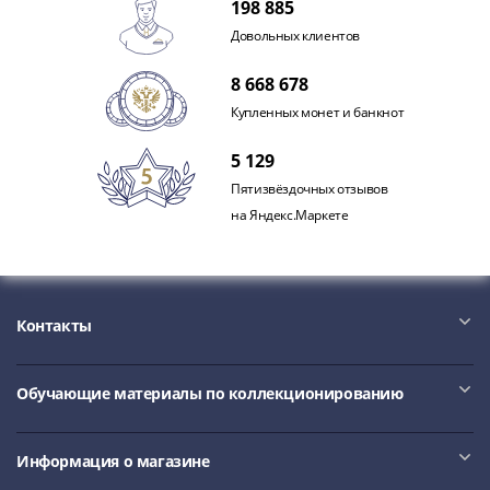
198 885
1991
Гражданская
Довольных клиентов
война
8 668 678
Банкноты
царской
Купленных монет и банкнот
России
5 129
Частные
Пятизвёздочных отзывов
выпуски
на Яндекс.Маркете
Банкноты
с
красивыми
номерами
Лотерейные
Контакты
билеты
Евросувенир
Обучающие материалы по коллекционированию
"0
евро"
Облигации
Информация о магазине
и