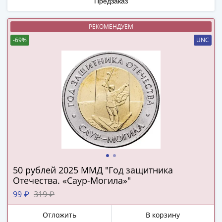
Предзаказ
(1727-
1729)
РЕКОМЕНДУЕМ
Екатерина
-69%
UNC
I
(1725-
1727)
Петр
I
(1700-
1725)
Наборы
и
коллекции
Монеты
50 рублей 2025 ММД "Год защитника
Древней
Отечества. «Саур-Могила»"
Руси
99 ₽
319 ₽
Иван
V
Отложить
В корзину