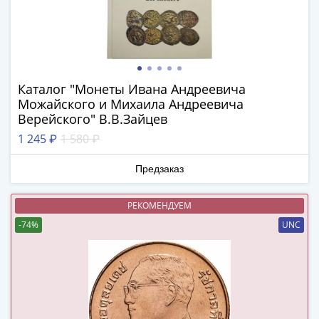
в
ВОВ
75
лет
Победы
Каталог "Монеты Ивана Андреевича
в
Можайского и Михаила Андреевича
ВОВ
Верейского" В.В.Зайцев
Человек
1 245 ₽
1 580 ₽
труда
Города-
Предзаказ
герои
Оружие
РЕКОМЕНДУЕМ
Великой
-74%
UNC
Победы
Олимпиада
в
Сочи
2014