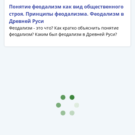
Антика
Понятие феодализм как вид общественного
и
строя. Принципы феодализма. Феодализм в
средневековье
Древней Руси
Древняя
Феодализм - это что? Как кратко объяснить понятие
Греция
феодализм? Каким был феодализм в Древней Руси?
Древний
Рим
Византия
Золотая
Орда
Крымское
ханство
Речь
Посполитая
Священная
Римская
империя
Другие
Банкноты