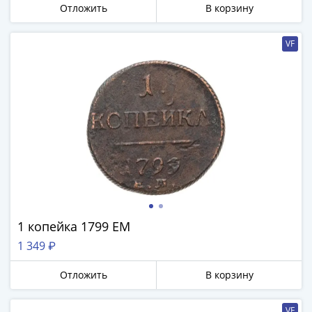
Отложить
В корзину
III
(1505-­
1533)
VF
Иван
III
(1462-­
1505)
Василий
II
Темный
(1425-­
1462)
Псков
1 копейка 1799 ЕМ
(1425-­
1510)
1 349 ₽
Новгород
Отложить
В корзину
(1420-­
1478)
VF