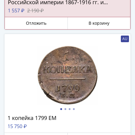
ЧМ
Российской империи 1867-1916 гг. и
по
подлинная серебряная копейка Русского
1 557 ₽
2 190 ₽
футболу
царства!
2018
Отложить
В корзину
Крымские
события
AU
Архитектура
Красная
книга
Личности
Мультипликация
События
Серебряные
и
золотые
Города
трудовой
1 копейка 1799 ЕМ
доблести
15 750 ₽
Освобожденные