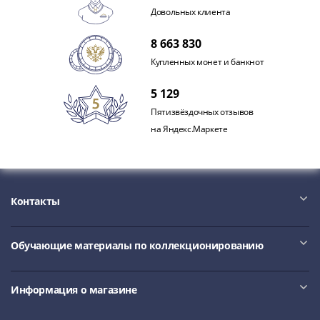
1991
Довольных клиента
Гражданская
война
8 663 830
Банкноты
Купленных монет и банкнот
царской
России
5 129
Частные
Пятизвёздочных отзывов
выпуски
на Яндекс.Маркете
Банкноты
с
красивыми
номерами
Контакты
Лотерейные
билеты
Евросувенир
Обучающие материалы по коллекционированию
"0
евро"
Информация о магазине
Облигации
и