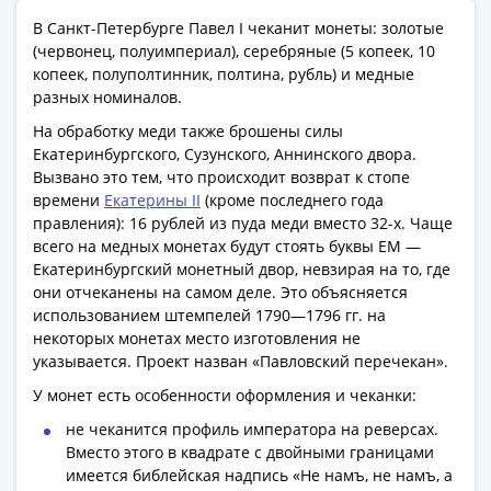
Наборы
В Санкт-Петербурге Павел I чеканит монеты: золотые
Другие
(червонец, полуимпериал), серебряные (5 копеек, 10
ЕВРО
копеек, полуполтинник, полтина, рубль) и медные
Германия
разных номиналов.
Евросоюз
На обработку меди также брошены силы
ФРГ
Екатеринбургского, Сузунского, Аннинского двора.
ГДР
Вызвано это тем, что происходит возврат к стопе
Третий
времени
Екатерины II
(кроме последнего года
рейх
правления): 16 рублей из пуда меди вместо 32-х. Чаще
Веймарская
всего на медных монетах будут стоять буквы ЕМ —
Екатеринбургский монетный двор, невзирая на то, где
республика
они отчеканены на самом деле. Это объясняется
Нотгельды
использованием штемпелей 1790—1796 гг. на
Германская
некоторых монетах место изготовления не
империя
указывается. Проект назван «Павловский перечекан».
Бавария
У монет есть особенности оформления и чеканки:
Данциг
Пруссия
не чеканится профиль императора на реверсах.
Вместо этого в квадрате с двойными границами
Саар
имеется библейская надпись «Не намъ, не намъ, а
Священная