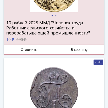
(1727-
1729)
Екатерина
I
10 рублей 2025 ММД "Человек труда -
(1725-
Работник сельского хозяйства и
перерабатывающей промышленности"
1727)
Петр
10 ₽
490 ₽
I
Отложить
В корзину
(1700-
1725)
Наборы
VF-XF
и
коллекции
Монеты
Древней
Руси
Иван
V