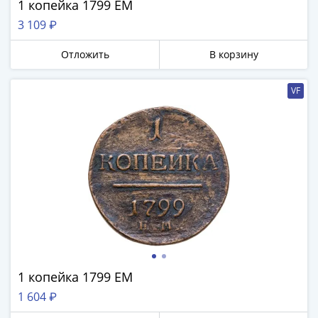
1 копейка 1799 ЕМ
IV
Шуйский
3 109 ₽
(1606-­
Отложить
В корзину
1610)
Борис
Годунов
VF
(1598-­
1605)
Фёдор
I
Иванович
(1584-­
1598)
Иван
IV
Грозный
1 копейка 1799 ЕМ
(1533-
1584)
1 604 ₽
Василий