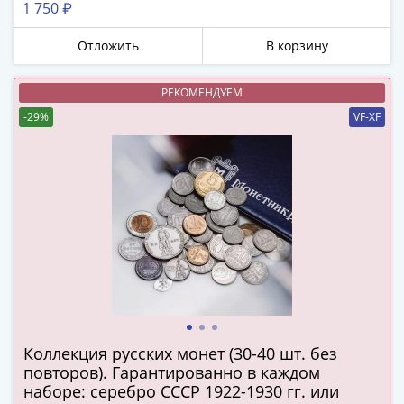
1 750 ₽
в
ВОВ
Отложить
В корзину
75
лет
РЕКОМЕНДУЕМ
Победы
-29%
VF-XF
в
ВОВ
Человек
труда
Города-
герои
Оружие
Великой
Победы
Олимпиада
в
Коллекция русских монет (30-40 шт. без
Сочи
повторов). Гарантированно в каждом
2014
наборе: серебро СССР 1922-1930 гг. или