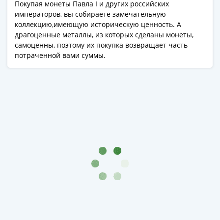
Антика
Покупая монеты Павла I и других российских
и
императоров, вы собираете замечательную
средневековье
коллекцию,имеющую историческую ценность. А
Древняя
драгоценные металлы, из которых сделаны монеты,
самоценны, поэтому их покупка возвращает часть
Греция
потраченной вами суммы.
Древний
Рим
Византия
Золотая
Орда
Крымское
ханство
Речь
Посполитая
Священная
Римская
империя
Другие
Банкноты