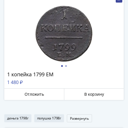
Нижегородско-
Суздальское
княжество
(1383-
1431)
США
Регулярные
выпуски
Доллары
Сакагавеи
(индианка)
1 копейка 1799 ЕМ
Доллары
инновации
1 480 ₽
Президентские
Отложить
В корзину
доллары
Квотеры
(парки)
Квотеры
деньга 1798г
полушка 1798г
Развернуть
(штаты)