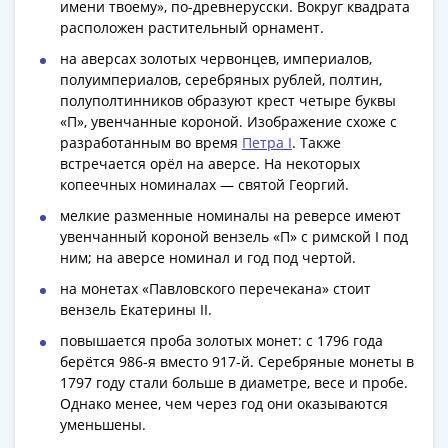
имени твоему», по-древнерусски. Вокруг квадрата
Римская
расположен растительный орнамент.
империя
на аверсах золотых червонцев, империалов,
Другие
полуимпериалов, серебряных рублей, полтин,
Приднестровье
полуполтинников образуют крест четыре буквы
Украина
«П», увенчанные короной. Изображение схоже с
Монеты
разработанным во время
Петра I
. Также
мира
встречается орёл на аверсе. На некоторых
Австралия
копеечных номиналах — святой Георгий.
и
мелкие разменные номиналы на реверсе имеют
Океания
увенчанный короной вензель «П» с римской I под
Азия
ним; на аверсе номинал и год под чертой.
Америка
на монетах «Павловского перечекана» стоит
Африка
вензель Екатерины II.
Европа
повышается проба золотых монет: с 1796 года
Другие
берётся 986-я вместо 917-й. Серебряные монеты в
страны
1797 году стали больше в диаметре, весе и пробе.
Смешанные
Однако менее, чем через год они оказываются
лоты
уменьшены.