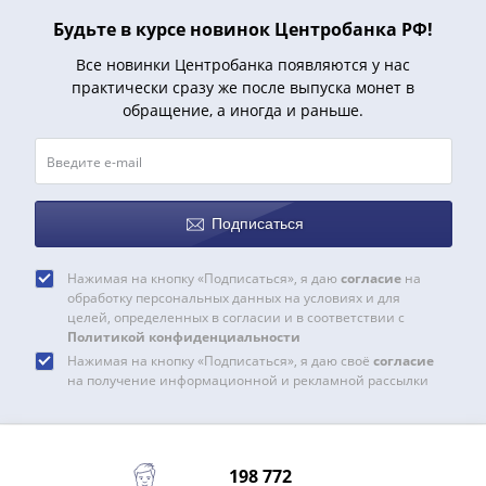
1918
1919
Будьте в курсе новинок Центробанка РФ!
-
Все новинки Центробанка появляются у нас
1920гг
практически сразу же после выпуска монет в
1921
обращение, а иногда и раньше.
1922
1923
1924
-
Подписаться
1932
1934
Нажимая на кнопку «Подписаться», я даю
согласие
на
1937
обработку персональных данных на условиях и для
1938
целей, определенных в согласии и в соответствии с
1947
Политикой конфиденциальности
Нажимая на кнопку «Подписаться», я даю своё
согласие
(1957)
на получение информационной и рекламной рассылки
1961
(по
Засько)
1961
198 772