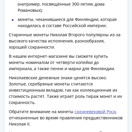
1918
(например, посвящённые 300-летию дома
1919
Романовых);
-
монеты, чеканившиеся для Финляндии, которая
1920гг
находилась в составе Российской империи.
1921
Старинные монеты Николая Второго популярны из-за
1922
высокого качества исполнения, разнообразия,
1923
хорошей сохранности.
1924
-
В нашем интернет-магазине вы сможете купить
монеты номиналом от четверти копейки до
1932
империала, а также пенни и марки для Финляндии.
1934
1937
Николаевские денежные знаки ценятся высоко.
Золотые, серебряные монеты считаются
1938
инвестиционным вкладом, так как коллекционная их
1947
стоимость растёт. Также играет роль тираж монет и их
(1957)
сохранность.
1961
Обратите внимание на монеты
средневековой Руси
,
(по
отчеканенные во время правления предшественников
Засько)
Николая II.
1961