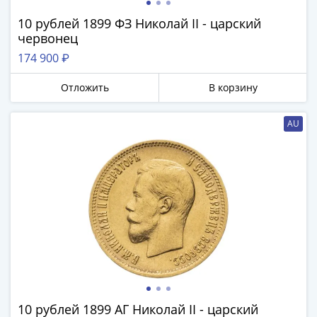
Антика
и
10 рублей 1899 ФЗ Николай II - царский
средневековье
червонец
Древняя
174 900 ₽
Греция
Древний
Отложить
В корзину
Рим
Византия
AU
Золотая
Орда
Крымское
ханство
Речь
Посполитая
Священная
Римская
империя
Другие
Банкноты
10 рублей 1899 АГ Николай II - царский