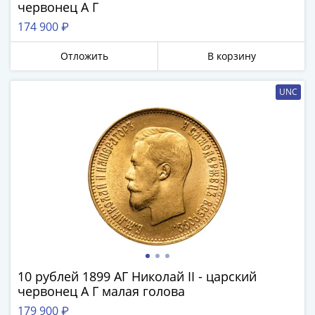
Банкноты
червонец А Г
РФ
174 900 ₽
1992
1993
Отложить
В корзину
1994
1995
UNC
1997
2001
2004
2010
2017
2022-
2025
Памятные
Банкноты
мира
Австралия
10 рублей 1899 АГ Николай II - царский
червонец А Г малая голова
и
Океания
179 900 ₽