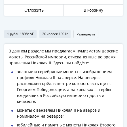
Азия
Отложить
В корзину
Америка
Африка
Европа
СНГ
1 рубль 1898г АГ
20 копеек 1901г
Развернуть
и
страны
В данном разделе мы предлагаем нумизматам царские
Балтии
монеты Российской империи, отчеканенные во время
Смешанные
правления Николая II. Здесь вы найдёте:
лоты
золотые и серебряные монеты с изображением
Другие
профиля Николая II на аверсе. На реверсе
страны
расположен орёл, в центре которого есть щит с
Банкноты
Георгием Победоносцем, а на крыльях — гербы
СССР
входивших в Российскую империю царств и
1917
княжеств;
-
монеты с вензелем Николая II на аверсе и
1923
номиналом на реверсе;
1917
юбилейные и памятные монеты Николая Второго