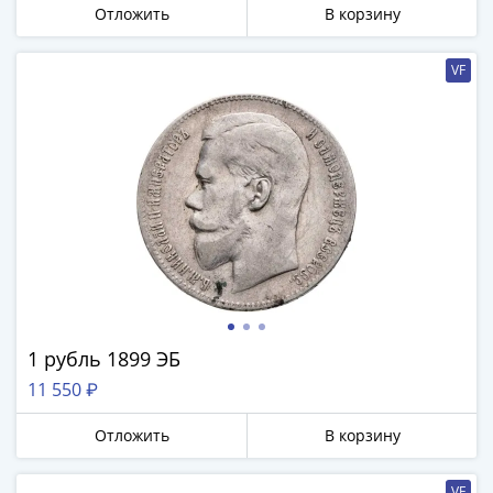
Города-
Отложить
В корзину
столицы
Европы
VF
Наборы
и
коллекции
Монеты
СССР
и
РСФСР
РСФСР
и
СССР
(1921-
1 рубль 1899 ЭБ
1958)
11 550 ₽
СССР
и
Отложить
В корзину
ГКЧП
(1961
VF