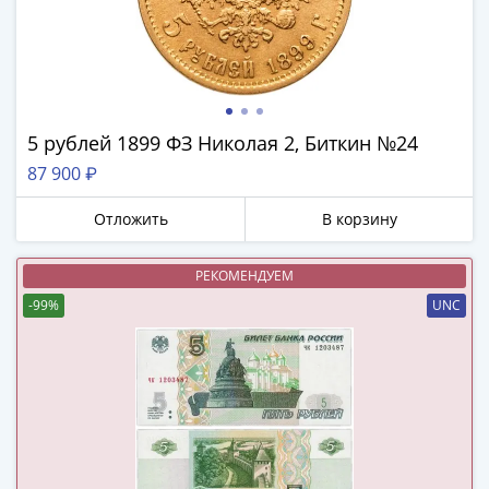
(1762-
1796)
Петр
III
(1762-
1762)
5 рублей 1899 ФЗ Николая 2, Биткин №24
Елизавета
87 900 ₽
(1741-
1762)
Отложить
В корзину
Иоанн
Антонович
РЕКОМЕНДУЕМ
(1740-
-99%
UNC
1741)
Анна
Иоанновна
(1730-
1740)
Петр
II