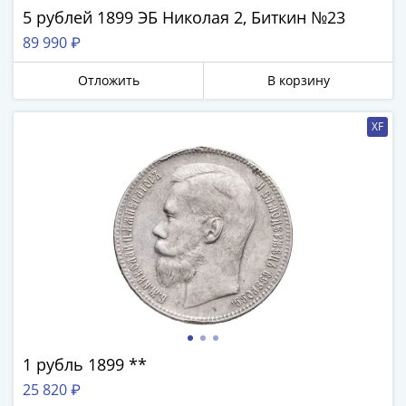
и
5 рублей 1899 ЭБ Николая 2, Биткин №23
Петр
89 990 ₽
I
(1682-
Отложить
В корзину
1717)
Федор
XF
III
Алексеевич
(1676-
1682)
Алексей
Михайлович
(1645-
1676)
Михаил
Федорович
(1613-
1 рубль 1899 **
1645)
25 820 ₽
Василий