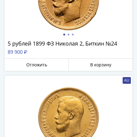
Наборы
Другие
ЕВРО
Германия
Евросоюз
ФРГ
5 рублей 1899 ФЗ Николая 2, Биткин №24
ГДР
89 900 ₽
Третий
рейх
Отложить
В корзину
Веймарская
республика
AU
Нотгельды
Германская
империя
Бавария
Данциг
Пруссия
Саар
Священная