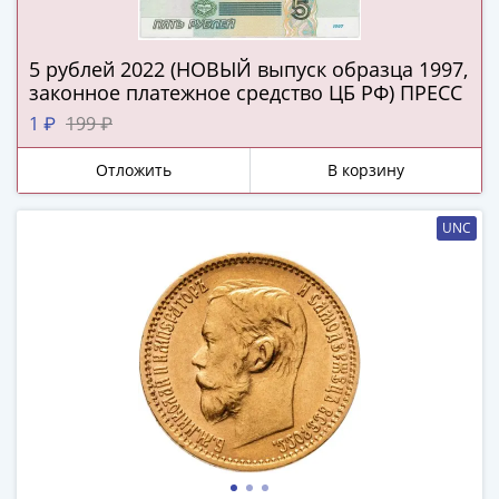
(1727-
1729)
5 рублей 2022 (НОВЫЙ выпуск образца 1997,
Екатерина
законное платежное средство ЦБ РФ) ПРЕСС
I
1 ₽
199 ₽
(1725-
1727)
Отложить
В корзину
Петр
I
UNC
(1700-
1725)
Наборы
и
коллекции
Монеты
Древней
Руси
Иван
V