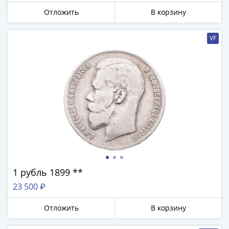
IV
Отложить
В корзину
Шуйский
(1606-­
VF
1610)
Борис
Годунов
(1598-­
1605)
Фёдор
I
Иванович
(1584-­
1598)
Иван
1 рубль 1899 **
IV
23 500 ₽
Грозный
(1533-
Отложить
В корзину
1584)
Василий