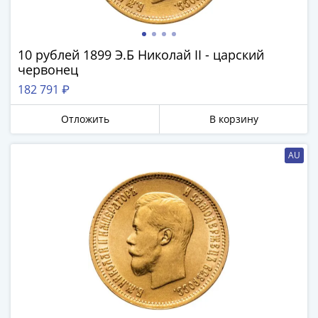
Римская
империя
Другие
10 рублей 1899 Э.Б Николай II - царский
Приднестровье
червонец
Украина
182 791 ₽
Монеты
мира
Отложить
В корзину
Австралия
и
AU
Океания
Азия
Америка
Африка
Европа
Другие
страны
Смешанные
лоты