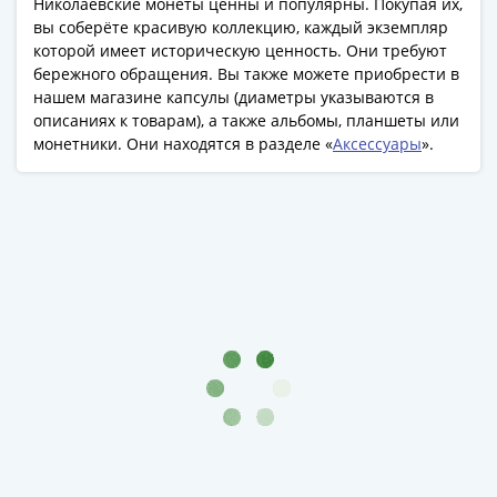
Николаевские монеты ценны и популярны. Покупая их,
1991
вы соберёте красивую коллекцию, каждый экземпляр
Гражданская
которой имеет историческую ценность. Они требуют
война
бережного обращения. Вы также можете приобрести в
Банкноты
нашем магазине капсулы (диаметры указываются в
царской
описаниях к товарам), а также альбомы, планшеты или
России
монетники. Они находятся в разделе «
Аксессуары
».
Частные
выпуски
Банкноты
с
красивыми
номерами
Лотерейные
билеты
Евросувенир
"0
евро"
Облигации
и