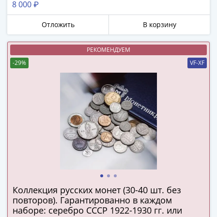
8 000 ₽
в
ВОВ
Отложить
В корзину
75
лет
РЕКОМЕНДУЕМ
Победы
-29%
VF-XF
в
ВОВ
Человек
труда
Города-
герои
Оружие
Великой
Победы
Олимпиада
в
Коллекция русских монет (30-40 шт. без
Сочи
повторов). Гарантированно в каждом
2014
наборе: серебро СССР 1922-1930 гг. или