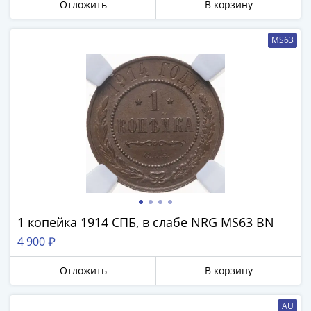
Банкноты
Отложить
В корзину
РФ
1992
MS63
1993
1994
1995
1997
2001
2004
2010
2017
2022-
2025
1 копейка 1914 СПБ, в слабе NRG MS63 BN
Памятные
Банкноты
4 900 ₽
мира
Отложить
В корзину
Австралия
и
Океания
AU