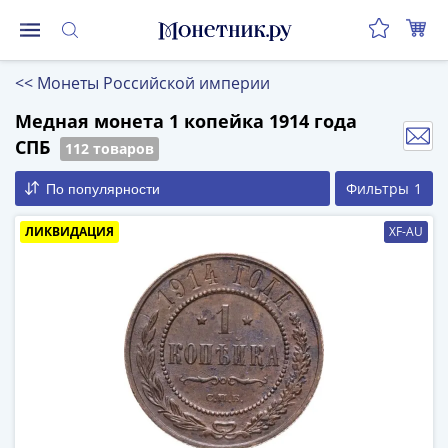
Монеты
<<
Монеты Российской империи
Монеты
Российской
Медная монета 1 копейка 1914 года
Федерации
СПБ
112 товаров
Регулярные
Фильтры
1
По популярности
выпуски
до
ЛИКВИДАЦИЯ
XF-AU
реформы
(1992-
1993)
после
реформы
(1997-
нв)
Юбилейные
и