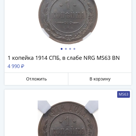
1918
1919
-
1920гг
1921
1922
1923
1924
1 копейка 1914 СПБ, в слабе NRG MS63 BN
-
1932
4 990 ₽
1934
Отложить
В корзину
1937
1938
1947
MS63
(1957)
1961
(по
Засько)
1961