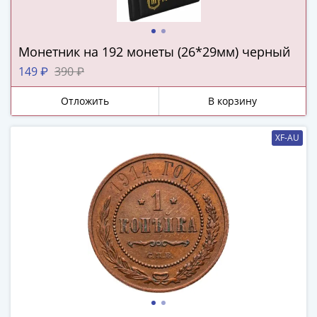
(1727-
1729)
Екатерина
Монетник на 192 монеты (26*29мм) черный
I
149 ₽
390 ₽
(1725-
1727)
Отложить
В корзину
Петр
I
XF-AU
(1700-
1725)
Наборы
и
коллекции
Монеты
Древней
Руси
Иван
V