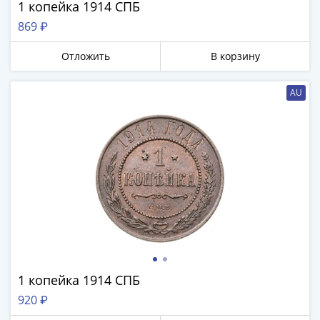
и
1 копейка 1914 СПБ
Петр
869 ₽
I
(1682-
Отложить
В корзину
1717)
Федор
AU
III
Алексеевич
(1676-
1682)
Алексей
Михайлович
(1645-
1676)
Михаил
Федорович
(1613-
1 копейка 1914 СПБ
1645)
920 ₽
Василий