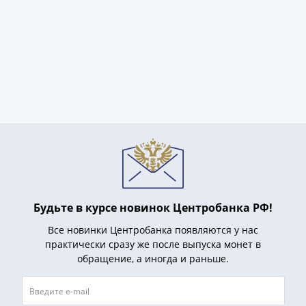
Антика
и
средневековье
Древняя
Греция
Древний
Рим
Византия
Золотая
Орда
Крымское
ханство
Речь
Будьте в курсе новинок Центробанка РФ!
Посполитая
Священная
Все новинки Центробанка появляются у нас
практически сразу же после выпуска монет в
Римская
обращение, а иногда и раньше.
империя
Другие
Банкноты