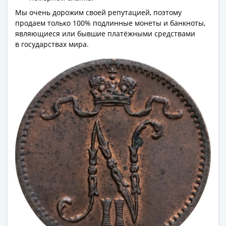
(1762-
Мы очень дорожим своей репутацией, поэтому
1796)
продаем только 100% подлинные монеты и банкноты,
Петр
являющиеся или бывшие платёжными средствами
III
в государствах мира.
(1762-
1762)
Елизавета
(1741-
1762)
Иоанн
Антонович
(1740-
1741)
Анна
Иоанновна
(1730-
1740)
Петр
II