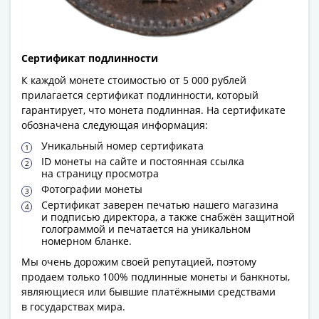
(1727-
1729)
Екатерина
Сертификат подлинности
I
(1725-
К каждой монете стоимостью от 5 000 рублей
прилагается сертификат подлинности, который
1727)
гарантирует, что монета подлинная. На сертификате
Петр
обозначена следующая информация:
I
Уникальный номер сертификата
(1700-
ID монеты на сайте и постоянная ссылка
1725)
на страницу просмотра
Наборы
Фотографии монеты
и
Сертификат заверен печатью нашего магазина
коллекции
и подписью директора, а также снабжён защитной
голограммой и печатается на уникальном
Монеты
номерном бланке.
Древней
Мы очень дорожим своей репутацией, поэтому
Руси
продаем только 100% подлинные монеты и банкноты,
Иван
являющиеся или бывшие платёжными средствами
V
в государствах мира.