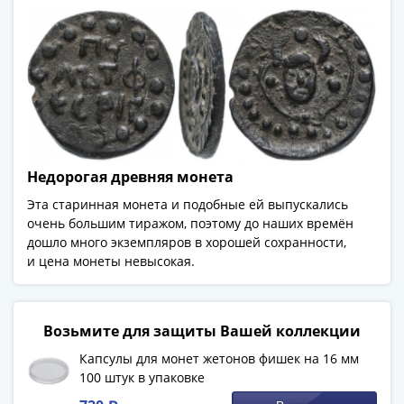
и
Петр
I
(1682-
1717)
Федор
III
Алексеевич
(1676-
Недорогая древняя монета
1682)
Эта старинная монета и подобные ей выпускались
Алексей
очень большим тиражом, поэтому до наших времён
Михайлович
дошло много экземпляров в хорошей сохранности,
(1645-
и цена монеты невысокая.
1676)
Михаил
Федорович
Возьмите для защиты Вашей коллекции
(1613-
Капсулы для монет жетонов фишек на 16 мм
1645)
100 штук в упаковке
Василий