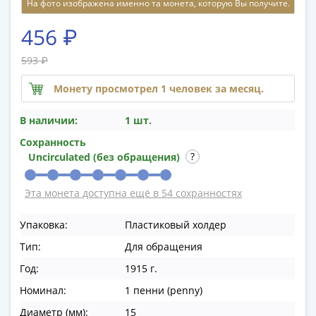
На фото изображена именно та монета, которую Вы получите.
памятные
Биметаллические
456 ₽
(10р)
ГВС
593 ₽
и
Монету просмотрел 1 человек за месяц.
аналогичные
(10р)
В наличии:
1 шт.
200
лет
Сохранность
Победы
Uncirculated (без обращения)
1812
50
Эта монета доступна ещё в 54 сохранностях
лет
Победы
Упаковка:
Пластиковый холдер
в
Тип:
Для обращения
ВОВ
Год:
1915 г.
70
Номинал:
1 пенни (penny)
лет
Победы
Диаметр (мм):
15