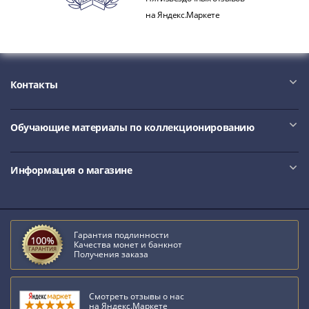
Азия
на Яндекс.Маркете
Америка
Африка
Европа
СНГ
Контакты
и
страны
Балтии
Обучающие материалы по коллекционированию
Смешанные
лоты
Информация о магазине
Другие
страны
Банкноты
СССР
Гарантия подлинности
1917
Качества монет и банкнот
Получения заказа
-
1923
1917
Смотреть отзывы о нас
на Яндекс.Маркете