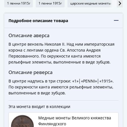
ЧМ
1 пенни 1915г
1 пенни 1915г
царские медные монеты
ста
по
футболу
2018
Подробное описание товара
Крымские
события
Описание аверса
Архитектура
В центре вензель Николая II. Над ним императорская
Красная
корона с лентами ордена Св. Апостола Андрея
книга
Первозванного. По окружности канта имеются
Личности
рельефные элементы, выполненные в виде зубцов.
Мультипликация
Описание реверса
События
В центре надпись в три строки: «1»│«PENNI»│«1915».
Серебряные
По окружности канта имеются рельефные элементы,
и
выполненные в виде зубцов.
золотые
Города
Эта монета входит в коллекции
трудовой
доблести
Медные монеты Великого княжества
Освобожденные
Финляндского