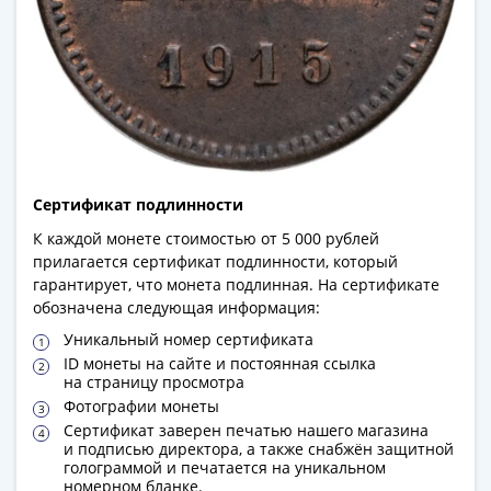
1894)
Александр
II
(1854-
1881)
Николай
I
(1826-
Сертификат подлинности
1855)
Александр
К каждой монете стоимостью от 5 000 рублей
I
прилагается сертификат подлинности, который
гарантирует, что монета подлинная. На сертификате
(1801-
обозначена следующая информация:
1825)
Уникальный номер сертификата
Павел
ID монеты на сайте и постоянная ссылка
I
на страницу просмотра
(1796-
Фотографии монеты
1801)
Сертификат заверен печатью нашего магазина
Екатерина
и подписью директора, а также снабжён защитной
голограммой и печатается на уникальном
II
номерном бланке.