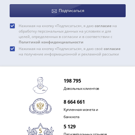
Банкноты
РФ
Подписаться
1992
1993
Нажимая на кнопку «Подписаться», я даю
согласие
на
1994
обработку персональных данных на условиях и для
целей, определенных в согласии и в соответствии с
1995
Политикой конфиденциальности
1997
Нажимая на кнопку «Подписаться», я даю своё
согласие
2001
на получение информационной и рекламной рассылки
2004
2010
2017
198 795
2022-
2025
Довольных клиентов
Памятные
8 664 661
Банкноты
Купленная монета и
мира
банкнота
Австралия
и
5 129
Океания
Пятизвёздочных отзывов