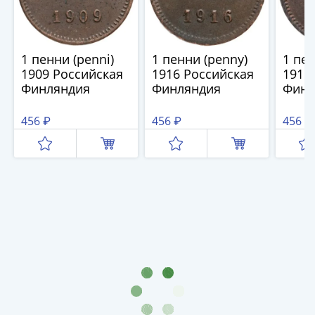
Римская
империя
Другие
1 пенни (penni)
1 пенни (penny)
1 пен
Приднестровье
1909 Российская
1916 Российская
1915
Украина
Финляндия
Финляндия
Финл
Монеты
мира
456 ₽
456 ₽
456 ₽
Австралия
и
Океания
Азия
Америка
Африка
Европа
Другие
страны
Смешанные
лоты