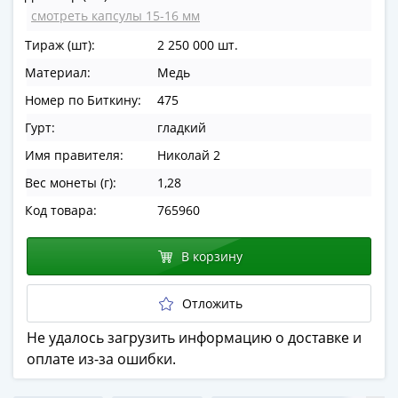
в
смотреть капсулы 15-16 мм
ВОВ
Тираж (шт):
2 250 000 шт.
75
Материал:
Медь
лет
Победы
Номер по Биткину:
475
в
Гурт:
гладкий
ВОВ
Имя правителя:
Николай 2
Человек
Вес монеты (г):
1,28
труда
Города-
Код товара:
765960
герои
Оружие
В корзину
Великой
Победы
Отложить
Олимпиада
в
Не удалось загрузить информацию о доставке и
Сочи
оплате из-за ошибки.
2014