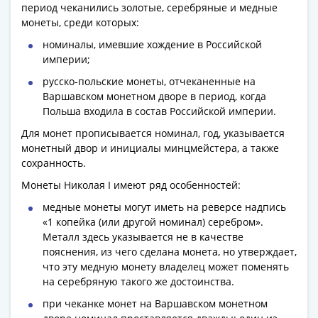
Антика
период чеканились золотые, серебряные и медные
и
монеты, среди которых:
средневековье
номиналы, имевшие хождение в Российской
Древняя
империи;
Греция
русско-польские монеты, отчеканенные на
Древний
Варшавском монетном дворе в период, когда
Рим
Польша входила в состав Российской империи.
Византия
Для монет прописывается номинал, год, указывается
Золотая
монетный двор и инициалы минцмейстера, а также
Орда
сохранность.
Крымское
Монеты Николая I имеют ряд особенностей:
ханство
Речь
медные монеты могут иметь на реверсе надпись
Посполитая
«1 копейка (или другой номинал) серебром».
Металл здесь указывается не в качестве
Священная
пояснения, из чего сделана монета, но утверждает,
Римская
что эту медную монету владелец может поменять
империя
на серебряную такого же достоинства.
Другие
при чеканке монет на Варшавском монетном
Банкноты