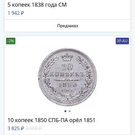
5 копеек 1838 года СМ
III
(1505-­
1 942 ₽
1533)
Иван
Предзаказ
III
(1462-­
-2%
XF-AU
1505)
Василий
II
Темный
(1425-­
1462)
Псков
(1425-­
1510)
Новгород
10 копеек 1850 СПБ-ПА орёл 1851
(1420-­
1478)
3 825 ₽
3 900 ₽