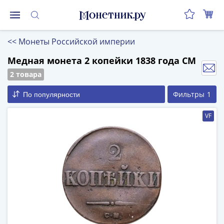
Монеты
<<
Монеты Российской империи
Монеты
Российской
Медная монета 2 копейки 1838 года СМ
Федерации
2 товара
Регулярные
Фильтры
1
По популярности
выпуски
до
VF
реформы
(1992-
1993)
после
реформы
(1997-
нв)
Юбилейные
и