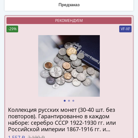
Города-
Предзаказ
столицы
Европы
РЕКОМЕНДУЕМ
Наборы
-29%
VF-XF
и
коллекции
Монеты
СССР
и
РСФСР
РСФСР
и
СССР
(1921-
1958)
Коллекция русских монет (30-40 шт. без
СССР
повторов). Гарантированно в каждом
и
наборе: серебро СССР 1922-1930 гг. или
ГКЧП
Российской империи 1867-1916 гг. и
подлинная серебряная копейка Русского
(1961
1 557 ₽
2 190 ₽