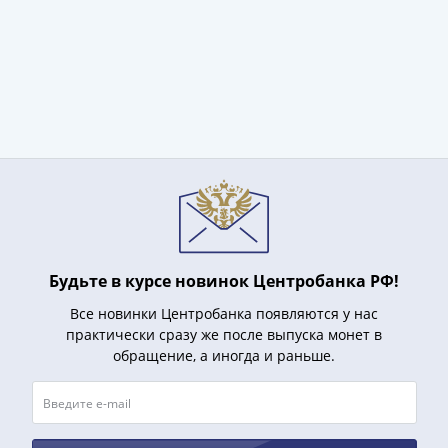
1991
Гражданская
война
Банкноты
царской
России
Частные
выпуски
Банкноты
с
красивыми
номерами
Будьте в курсе новинок Центробанка РФ!
Лотерейные
Все новинки Центробанка появляются у нас
билеты
практически сразу же после выпуска монет в
Евросувенир
обращение, а иногда и раньше.
"0
евро"
Облигации
и