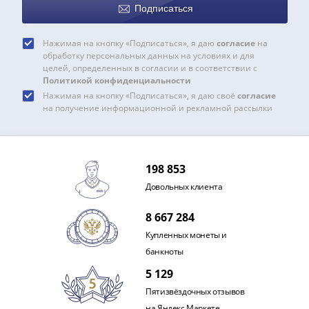
Подписаться
акции
Чеки
и
Нажимая на кнопку «Подписаться», я даю
согласие
на
обработку персональных данных на условиях и для
купоны
целей, определенных в согласии и в соответствии с
ВНЕШПОСЫЛТОРГ
Политикой конфиденциальности
Дорожные
Нажимая на кнопку «Подписаться», я даю своё
согласие
на получение информационной и рекламной рассылки
Круизные
Отрезные
Отрезные
(серия
198 853
Д)
Довольных клиента
Другие
Наборы
8 667 284
и
Купленных монеты и
коллекции
банкноты
5 129
Пятизвёздочных отзывов
на Яндекс.Маркете