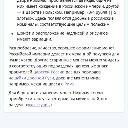
дворе номинал проставляется дважды: один из
Банкноты
них имеет хождение в Российской империи, другой
РФ
— в царстве Польском. Например, «3/4 рубля || 5
1992
злотых». Здесь появляются дробные российские
1993
номиналы, соответствующие целым польским.
1994
шрифт и расположение надписей и рисунков
1995
имеют вариации.
1997
Разнообразие, качество, хорошее оформление монет
2001
Российской империи делает их желанной покупкой для
2004
нумизматов. Другие старинные монеты можно увидеть
2010
в соответствующих подразделах: денежные знаки
2017
правителей
царской России
разных периодов,
2022-
чешуйки древней Руси
, древние монеты мира,
например, чеканившиеся
в Риме
.
2025
Памятные
Для бережного хранения монет Николая I стоит
Банкноты
приобрести капсулы, которые вы можете найти в
мира
разделе «
Аксессуары
».
Австралия
и
Океания