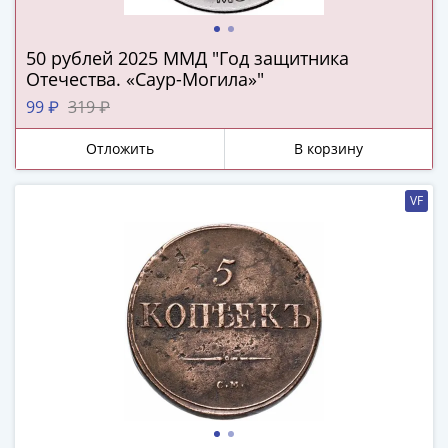
IV
Шуйский
(1606-­
50 рублей 2025 ММД "Год защитника
Отечества. «Саур-Могила»"
1610)
Борис
99 ₽
319 ₽
Годунов
Отложить
В корзину
(1598-­
1605)
Фёдор
VF
I
Иванович
(1584-­
1598)
Иван
IV
Грозный
(1533-
1584)
Василий