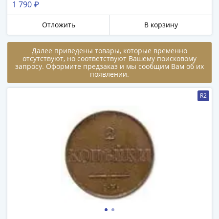
1 790 ₽
в
ВОВ
Отложить
В корзину
75
лет
Далее приведены товары, которые временно
Победы
отсутствуют, но соответствуют Вашему поисковому
в
запросу. Оформите предзаказ и мы сообщим Вам об их
появлении.
ВОВ
Человек
R2
труда
Города-
герои
Оружие
Великой
Победы
Олимпиада
в
Сочи
2014