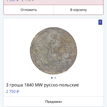
царства!
-
1991)
Отложить
В корзину
Юбилейные
и
F
памятные
Наборы
и
коллекции
Монеты
Российской
империи
Николай
II
(1894-
1917)
3 гроша 1840 MW русско-польские
Александр
2 750 ₽
III
(1881-
Предзаказ