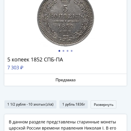
Римская
империя
Другие
Приднестровье
Украина
Монеты
мира
Австралия
5 копеек 1852 СПБ-ПА
и
7 303 ₽
Океания
Азия
Предзаказ
Америка
Африка
Европа
Другие
1 1/2 рубля - 10 злотых (zlot)
1 рубль 1836г
Развернуть
страны
Смешанные
В данном разделе представлены старинные монеты
лоты
царской России времени правления Николая I. В его