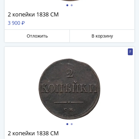
памятные
Биметаллические
2 копейки 1838 СМ
(10р)
3 900 ₽
ГВС
и
Отложить
В корзину
аналогичные
(10р)
F
200
лет
Победы
1812
50
лет
Победы
в
ВОВ
70
лет
2 копейки 1838 СМ
Победы