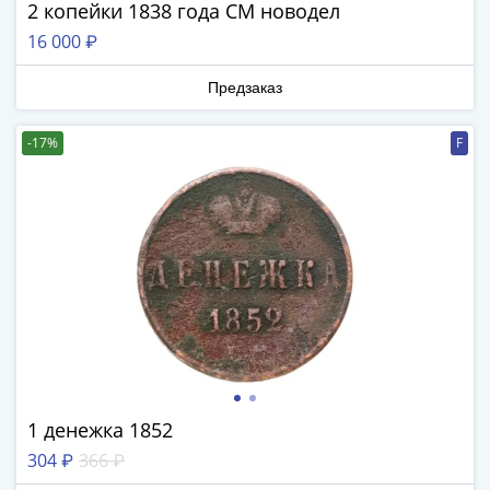
ЧМ
2 копейки 1838 года СМ новодел
по
16 000 ₽
футболу
2018
Предзаказ
Крымские
события
-17%
F
Архитектура
Красная
книга
Личности
Мультипликация
События
Серебряные
и
золотые
Города
трудовой
1 денежка 1852
доблести
304 ₽
366 ₽
Освобожденные