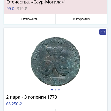
ЧМ
Отечества. «Саур-Могила»"
по
99 ₽
319 ₽
футболу
2018
Отложить
В корзину
Крымские
события
AU
Архитектура
Красная
книга
Личности
Мультипликация
События
Серебряные
и
золотые
Города
трудовой
2 пара - 3 копейки 1773
доблести
68 250 ₽
Освобожденные