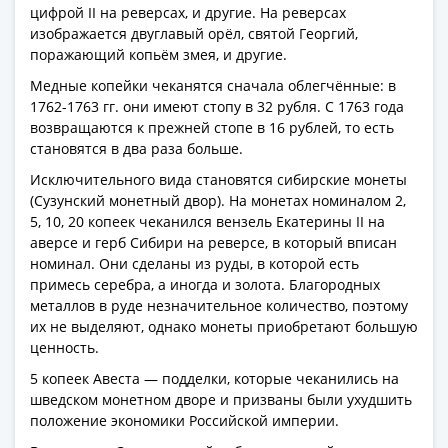
цифрой II на реверсах, и другие. На реверсах
акции
изображается двуглавый орёл, святой Георгий,
Чеки
поражающий копьём змея, и другие.
и
Медные копейки чеканятся сначала облегчённые: в
купоны
1762-1763 гг. они имеют стопу в 32 рубля. С 1763 года
ВНЕШПОСЫЛТОРГ
возвращаются к прежней стопе в 16 рублей, то есть
Дорожные
становятся в два раза больше.
Круизные
Исключительного вида становятся сибирские монеты
Отрезные
(Сузунский монетный двор). На монетах номиналом 2,
Отрезные
5, 10, 20 копеек чеканился вензель Екатерины II на
(серия
аверсе и герб Сибири на реверсе, в который вписан
Д)
номинал. Они сделаны из руды, в которой есть
Другие
примесь серебра, а иногда и золота. Благородных
Наборы
металлов в руде незначительное количество, поэтому
и
их не выделяют, однако монеты приобретают большую
ценность.
коллекции
5 копеек Авеста — подделки, которые чеканились на
шведском монетном дворе и призваны были ухудшить
положение экономики Российской империи.