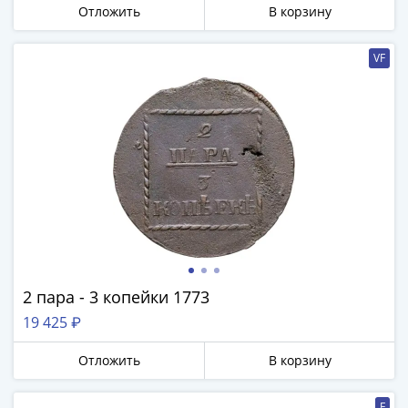
Города-
Отложить
В корзину
столицы
Европы
VF
Наборы
и
коллекции
Монеты
СССР
и
РСФСР
РСФСР
и
СССР
(1921-
2 пара - 3 копейки 1773
1958)
19 425 ₽
СССР
и
Отложить
В корзину
ГКЧП
(1961
F