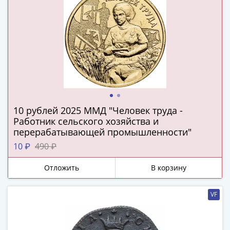
Римская
империя
Другие
Приднестровье
Украина
Монеты
мира
Австралия
и
10 рублей 2025 ММД "Человек труда -
Океания
Работник сельского хозяйства и
Азия
перерабатывающей промышленности"
Америка
10 ₽
490 ₽
Африка
Европа
Отложить
В корзину
Другие
страны
VF
Смешанные
лоты