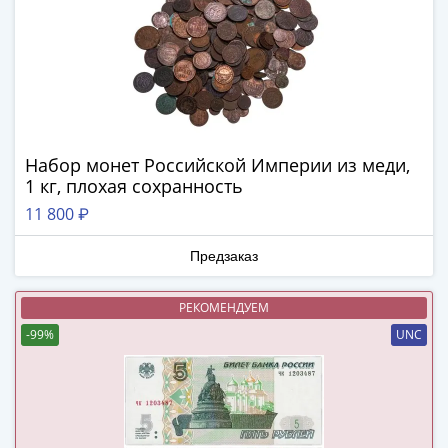
(1727-
1729)
Екатерина
I
(1725-
1727)
Петр
Набор монет Российской Империи из меди,
I
1 кг, плохая сохранность
(1700-
11 800 ₽
1725)
Наборы
Предзаказ
и
коллекции
РЕКОМЕНДУЕМ
Монеты
-99%
UNC
Древней
Руси
Иван
V