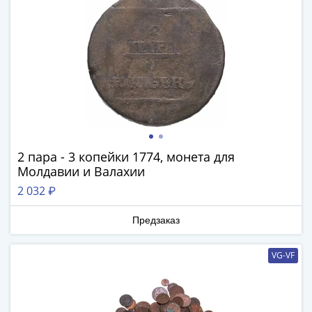
(1762-
1796)
Петр
III
(1762-
1762)
Елизавета
(1741-
1762)
Иоанн
2 пара - 3 копейки 1774, монета для
Молдавии и Валахии
Антонович
(1740-
2 032 ₽
1741)
Предзаказ
Анна
Иоанновна
(1730-
VG-VF
1740)
Петр
II