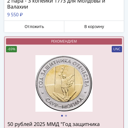
2 пара - 3 копейки 1773 для Молдовы и
в
Валахии
ВОВ
9 550 ₽
75
лет
Отложить
В корзину
Победы
в
РЕКОМЕНДУЕМ
ВОВ
-69%
UNC
Человек
труда
Города-
герои
Оружие
Великой
Победы
Олимпиада
в
Сочи
2014
50 рублей 2025 ММД "Год защитника