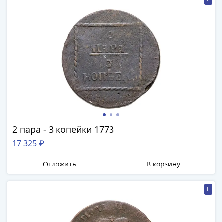
-
1991)
Юбилейные
и
памятные
Наборы
и
коллекции
Монеты
Российской
империи
2 пара - 3 копейки 1773
Николай
17 325 ₽
II
(1894-
Отложить
В корзину
1917)
Александр
F
III
(1881-