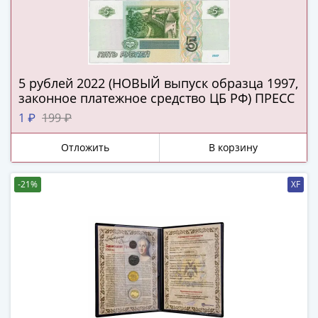
и
Петр
I
(1682-
1717)
5 рублей 2022 (НОВЫЙ выпуск образца 1997,
Федор
законное платежное средство ЦБ РФ) ПРЕСС
III
1 ₽
199 ₽
Алексеевич
(1676-
Отложить
В корзину
1682)
Алексей
-21%
XF
Михайлович
(1645-
1676)
Михаил
Федорович
(1613-
1645)
Василий