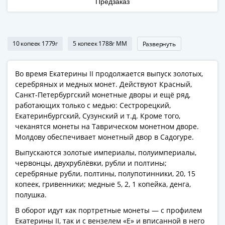
Предзаказ
1991
Гражданская
война
Банкноты
10 копеек 1779г
5 копеек 1788г ММ
Развернуть
царской
России
Во время Екатерины II продолжается выпуск золотых,
Частные
серебряных и медных монет. Действуют Красный,
выпуски
Санкт-Петербургский монетные дворы и ещё ряд,
Банкноты
работающих только с медью: Сестрорецкий,
с
Екатеринбургский, Сузунский и т.д. Кроме того,
красивыми
чеканятся монеты на Таврическом монетном дворе.
номерами
Молдову обеспечивает монетный двор в Садогуре.
Лотерейные
Выпускаются золотые империалы, полуимпериалы,
билеты
червонцы, двухрублёвки, рубли и полтины;
Евросувенир
серебряные рубли, полтины, полупотинники, 20, 15
"0
копеек, гривенники; медные 5, 2, 1 копейка, денга,
полушка.
евро"
Облигации
В оборот идут как портретные монеты — с профилем
и
Екатерины II, так и с вензелем «Е» и вписанной в него