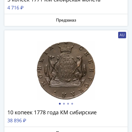
1918
1919
4 716 ₽
-
Предзаказ
1920гг
1921
1922
AU
1923
1924
-
1932
1934
1937
1938
1947
(1957)
1961
10 копеек 1778 года КМ сибирские
(по
Засько)
38 896 ₽
1961