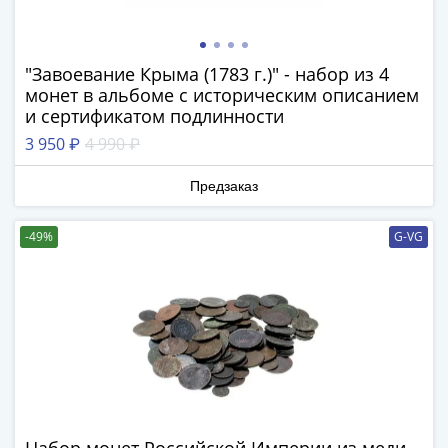
IV
Шуйский
(1606-­
"Завоевание Крыма (1783 г.)" - набор из 4
1610)
монет в альбоме с историческим описанием
Борис
и сертификатом подлинности
Годунов
3 950 ₽
4 990 ₽
(1598-­
1605)
Предзаказ
Фёдор
I
-49%
G-VG
Иванович
(1584-­
1598)
Иван
IV
Грозный
(1533-
1584)
Василий