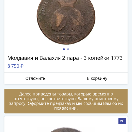
1894)
Александр
II
(1854-
1881)
Николай
I
(1826-
1855)
Молдавия и Валахия 2 пара - 3 копейки 1773
Александр
8 750 ₽
I
(1801-
Отложить
В корзину
1825)
Павел
Далее приведены товары, которые временно
I
отсутствуют, но соответствуют Вашему поисковому
запросу. Оформите предзаказ и мы сообщим Вам об их
(1796-
появлении.
1801)
Екатерина
VG
II