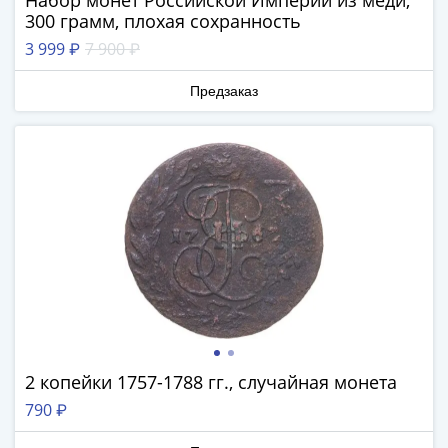
Набор монет Российской Империи из меди,
III
300 грамм, плохая сохранность
(1505-­
3 999 ₽
7 900 ₽
1533)
Иван
Предзаказ
III
(1462-­
1505)
Василий
II
Темный
(1425-­
1462)
Псков
(1425-­
1510)
Новгород
2 копейки 1757-1788 гг., случайная монета
(1420-­
790 ₽
1478)