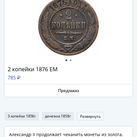
Наборы
Другие
ЕВРО
Германия
Евросоюз
ФРГ
ГДР
Третий
рейх
Веймарская
2 копейки 1876 ЕМ
республика
785 ₽
Нотгельды
Германская
Предзаказ
империя
Бавария
Данциг
3 копейки 1856г
денежка 1858г
Развернуть
Пруссия
Саар
Священная
Александр II продолжает чеканить монеты из золота,