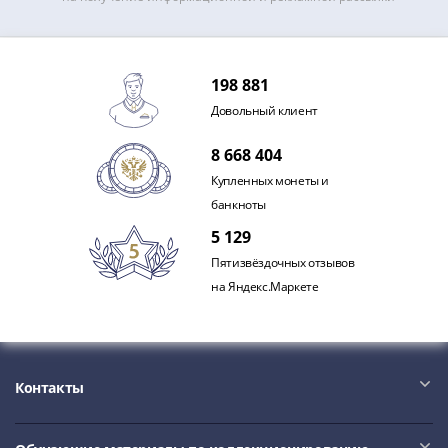
акции
Чеки
и
198 881
купоны
ВНЕШПОСЫЛТОРГ
Довольный клиент
Дорожные
8 668 404
Круизные
Купленных монеты и
Отрезные
банкноты
Отрезные
(серия
5 129
Д)
Пятизвёздочных отзывов
Другие
на Яндекс.Маркете
Наборы
и
коллекции
Контакты