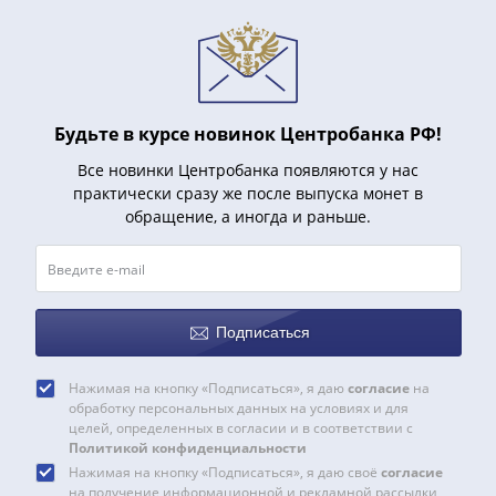
1991
Гражданская
война
Банкноты
царской
Будьте в курсе новинок Центробанка РФ!
России
Частные
Все новинки Центробанка появляются у нас
выпуски
практически сразу же после выпуска монет в
обращение, а иногда и раньше.
Банкноты
с
красивыми
номерами
Лотерейные
Подписаться
билеты
Евросувенир
Нажимая на кнопку «Подписаться», я даю
согласие
на
"0
обработку персональных данных на условиях и для
целей, определенных в согласии и в соответствии с
евро"
Политикой конфиденциальности
Облигации
Нажимая на кнопку «Подписаться», я даю своё
согласие
и
на получение информационной и рекламной рассылки