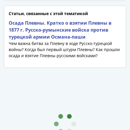
Банкноты
РФ
Статьи, связанные с этой тематикой
1992
Осада Плевны. Кратко о взятии Плевны в
1993
1877 г. Русско-румынские войска против
1994
турецкой армии Османа-паши
1995
Чем важна битва за Плевну в ходе Русско-турецкой
1997
войны? Когда был первый штурм Плевны? Как прошли
2001
осада и взятие Плевны русскими войсками?
2004
2010
2017
2022-
2025
Памятные
Банкноты
мира
Австралия
и
Океания