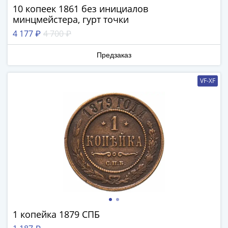
IV
10 копеек 1861 без инициалов
Шуйский
минцмейстера, гурт точки
(1606-­
4 177 ₽
4 700 ₽
1610)
Борис
Предзаказ
Годунов
(1598-­
VF-XF
1605)
Фёдор
I
Иванович
(1584-­
1598)
Иван
IV
Грозный
(1533-
1584)
1 копейка 1879 СПБ
Василий