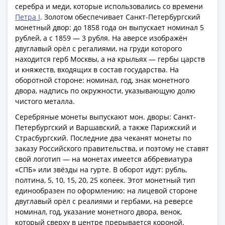
серебра и меди, которые использовались со времени
Римская
Петра I
. Золотом обеспечивает Санкт-Петербургский
империя
монетный двор: до 1858 года он выпускает номинал 5
Другие
рублей, а с 1859 — 3 рубля. На аверсе изображён
Приднестровье
двуглавый орёл с регалиями, на груди которого
Украина
находится герб Москвы, а на крыльях — гербы царств
Монеты
и княжеств, входящих в состав государства. На
мира
оборотной стороне: номинал, год, знак монетного
двора, надпись по окружности, указывающую долю
Австралия
чистого металла.
и
Океания
Серебряные монеты выпускают мон. дворы: Санкт-
Петербургский и Варшавский, а также Парижский и
Азия
Страсбургский. Последние два чеканят монеты по
Америка
заказу Российского правительства, и поэтому не ставят
Африка
свой логотип — на монетах имеется аббревиатура
Европа
«СПБ» или звёзды на гурте. В оборот идут: рубль,
Другие
полтина, 5, 10, 15, 20, 25 копеек. Этот монетный тип
страны
единообразен по оформлению: на лицевой стороне
Смешанные
двуглавый орёл с реалиями и гербами, на реверсе
номинал, год, указание монетного двора, венок,
лоты
который сверху в центре прерывается короной.