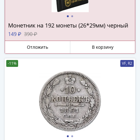
и
Петр
I
(1682-
Монетник на 192 монеты (26*29мм) черный
1717)
149 ₽
390 ₽
Федор
III
Отложить
В корзину
Алексеевич
(1676-
-11%
VF, R2
1682)
Алексей
Михайлович
(1645-
1676)
Михаил
Федорович
(1613-
1645)
Василий