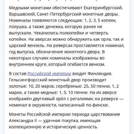
Антика
и
Медными монетами обеспечивают Екатеринбургский,
средневековье
Варшавский, Санкт-Петербургский монетные дворы.
Номиналы появляются следующие: 1, 2, 3, 5 копеек,
Древняя
полушка, а также денежка, которую ранее не
Греция
выпускали. Чеканились полкопейки и четверть
Древний
копейки. На аверсах можно обнаружить как орла, так и
Рим
царский вензель. На реверсах проставляется номинал,
Византия
год выпуска, обозначение монетного двора. В
Золотая
некоторых случаях номиналы изображены во
Орда
внутреннем круге, который огибается венком.
Крымское
В состав
Российской империи
входит Финляндия.
ханство
Гельсингфорсский монетный двор производит
Речь
золотые: 10, 20 марок, серебряные: 25, 50 пенни, 1, 2
марки, а также медные: 1, 5, 10 пенни. На их аверсе
Посполитая
изображён двуглавый орёл с регалиями, на реверсе —
Священная
номинал в окружности, написанный по-фински.
Римская
Монеты Российской империи периода царствования
империя
Александра II — удачная покупка, имеющая
Другие
коллекционную и историческую ценность.
Банкноты