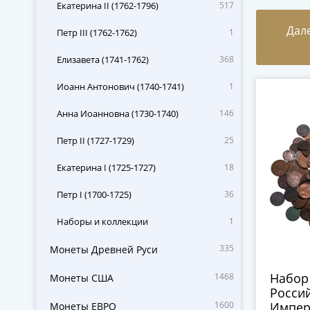
Екатерина II (1762-1796)
517
Дал
Петр III (1762-1762)
1
Елизавета (1741-1762)
368
Иоанн Антонович (1740-1741)
1
Анна Иоанновна (1730-1740)
146
Петр II (1727-1729)
25
Екатерина I (1725-1727)
18
Петр I (1700-1725)
36
Наборы и коллекции
1
335
Монеты Древней Руси
Набор
1468
Монеты США
Росси
1600
Импери
Монеты ЕВРО