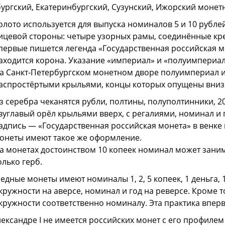
ургский, Екатеринбургский, Сузунский, Ижорский монет
олото используется для выпуска номиналов 5 и 10 руб
ицевой стороны: четыре узорных рамы, соединённые кре
первые пишется легенда «Государственная российская м
аходится корона. Указание «империал» и «полуимпериал
а Санкт-Петербургском монетном дворе полуимпериал и
аспростёртыми крыльями, концы которых опущены вниз
з серебра чеканятся рубли, полтины, полуполтинники, 20
вуглавый орёл крыльями вверх, с регалиями, номинал и 
адпись — «Государственная российская монета» в венке
онеты имеют такое же оформление.
а монетах достоинством 10 копеек номинал может заним
олько герб.
едные монеты имеют номиналы 1, 2, 5 копеек, 1 деньга, 
кружности на аверсе, номинал и год на реверсе. Кроме т
кружности соответственно номиналу. Эта практика впер
ександре I не имеется российских монет с его профилем