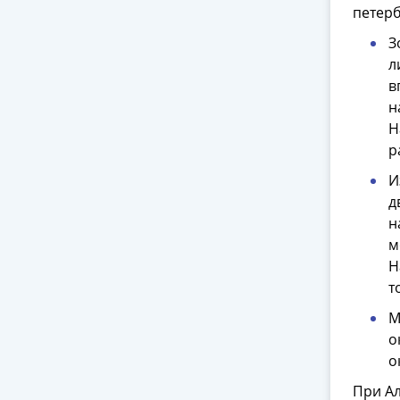
петерб
З
л
в
н
Н
р
И
д
н
м
Н
т
М
о
о
При Ал