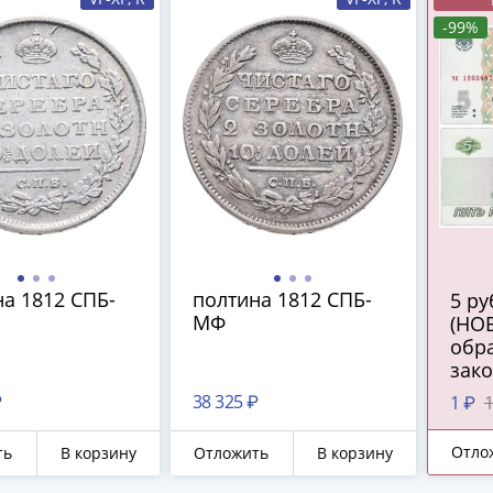
-99%
а 1812 СПБ-
полтина 1812 СПБ-
5 рублей 2022
МФ
(НО
обра
зак
сред
₽
38 325 ₽
1 ₽
1
ПРЕ
Отло
ть
В корзину
Отложить
В корзину