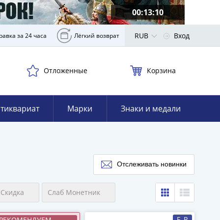
00:13:09
RUB
Вход
равка за 24 часа
Лёгкий возврат
Отложенные
Корзина
тиквариат
Марки
Знаки и медали
Отслеживать новинки
Скидка
Слаб Монетник
F, R
РЕКОМЕНДУЕМ