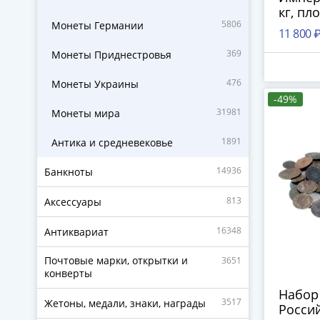
кг, пл
5806
Монеты Германии
сохра
11 800 
369
Монеты Приднестровья
476
Монеты Украины
-49%
31981
Монеты мира
1891
Антика и средневековье
14936
Банкноты
813
Аксессуары
16348
Антиквариат
Почтовые марки, открытки и
3651
конверты
Набор
3517
Жетоны, медали, знаки, награды
Росси