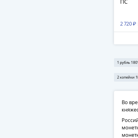
ПС
2 720 ₽
1 рубль 180
2 копейки 
Во вре
княжес
Россий
монетн
монетн