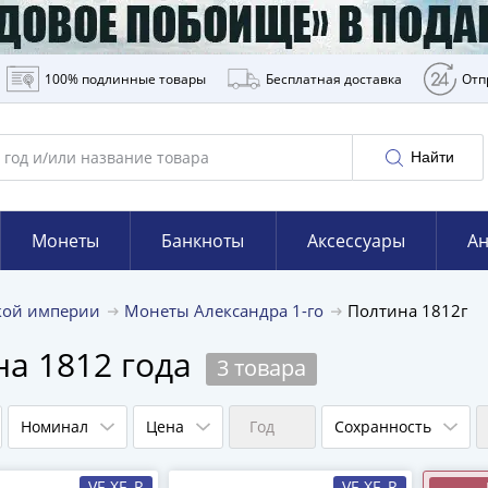
100% подлинные товары
Бесплатная доставка
Отп
Найти
Монеты
Банкноты
Аксессуары
Ан
кой империи
Монеты Александра 1-го
Полтина 1812г
на 1812 года
3 товара
Номинал
Цена
Год
Сохранность
VF-XF, R
VF-XF, R