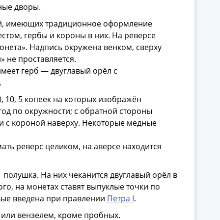
ные дворы.
лей, имеющих традиционное оформление
стом, гербы и короны в них. На реверсе
онета». Надпись окружена венком, сверху
» не проставляется.
меет герб — двуглавый орёл с
.
, 10, 5 копеек на которых изображён
год по окружности; с обратной стороны
 и с короной наверху. Некоторые медные
ать реверс целиком, на аверсе находится
1 полушка. На них чеканится двуглавый орёл в
ого, на монетах ставят выпуклые точки по
вые введена при правлении
Петра I
.
 или вензелем, кроме пробных.