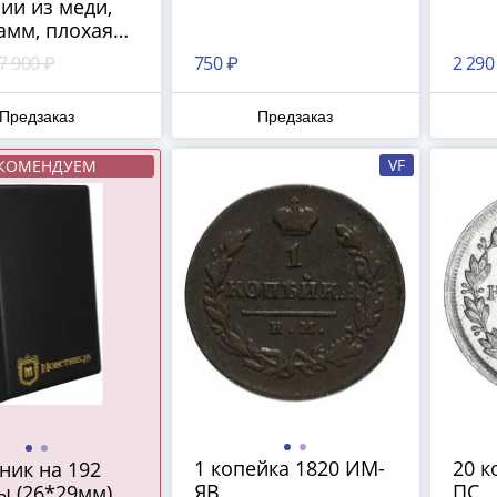
ии из меди,
амм, плохая
нность
7 900 ₽
750 ₽
2 290
Предзаказ
Предзаказ
VF
КОМЕНДУЕМ
1 копейка 1820 ИМ-
20 к
ник на 192
ЯВ
ПС
ы (26*29мм)