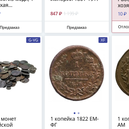
охая
хозя
нность
пер
₽
847 ₽
1 199 ₽
10 ₽
про
Отло
Предзаказ
Предзаказ
G-VG
XF
 монет
1 копейка 1822 ЕМ-
1 ко
йской
ФГ
АМ