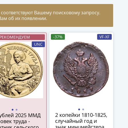
 соответствуют Вашему поисковому запросу.
ам об их появлении.
-37%
VF-XF
РЕКОМЕНДУЕМ
UNC
2 копейки 1810-1825,
рублей 2025 ММД
случайный год и
овек труда -
знак минцмейстера
тник сельского