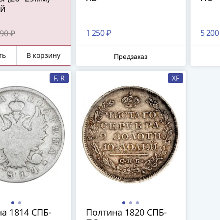
й
1 250 ₽
5 200
90 ₽
ть
В корзину
Предзаказ
F, R
XF
а 1814 СПБ-
Полтина 1820 СПБ-