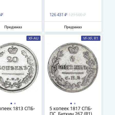
 ₽
126 431 ₽
129 500 ₽
Предзаказ
Предзаказ
XF-AU
VF-XF, R1
опеек 1813 СПБ-
5 копеек 1817 СПБ-
ПС, Биткин 267 (R1)