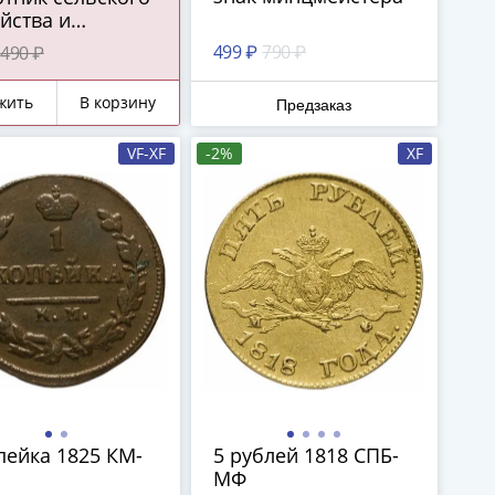
йства и
ерабатывающей
499 ₽
790 ₽
490 ₽
мышленности"
жить
В корзину
Предзаказ
VF-XF
-2%
XF
пейка 1825 КМ-
5 рублей 1818 СПБ-
МФ