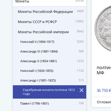
59356
Монеты
3460
Монеты Российской Федерации
12962
Монеты СССР и РСФСР
9943
Монеты Российской империи
Николай II (1894-1917)
5262
Александр III (1881-1894)
566
Александр II (1854-1881)
1232
полтин
Николай I (1826-1855)
1120
МФ
Александр I (1801-1825)
515
Серебряная монета полтина 1812
36 750 
года
Отложи
Павел I (1796-1801)
190