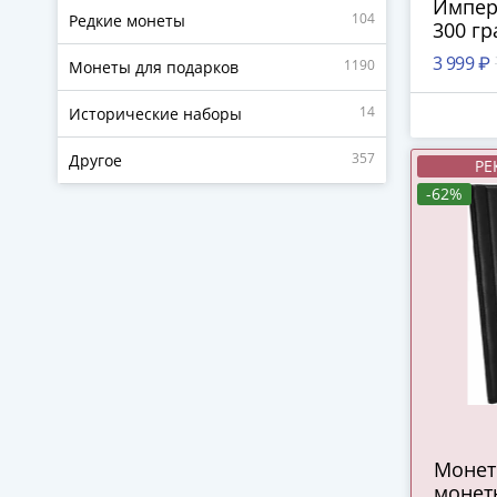
Импер
104
Редкие монеты
300 гр
сохра
3 999 ₽
1190
Монеты для подарков
14
Исторические наборы
357
Другое
РЕ
-62%
Монет
монет