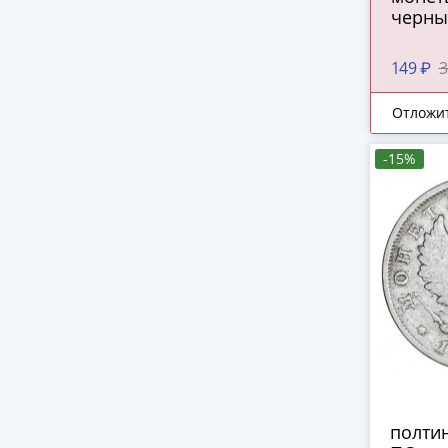
черны
149 ₽
3
Отложи
-15%
полтин