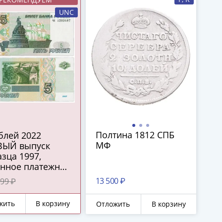
UNC
Полтина 1812 СПБ
МФ
ВЫЙ выпуск
зца 1997,
онное платежное
ство ЦБ РФ)
13 500 ₽
99 ₽
СС
жить
В корзину
Отложить
В корзину