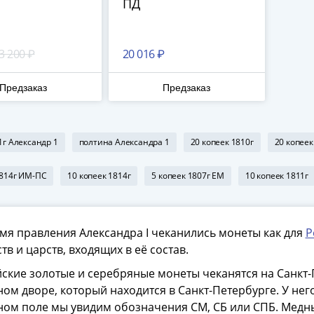
ПД
3 200 ₽
20 016 ₽
Предзаказ
Предзаказ
1г Александр 1
полтина Александра 1
20 копеек 1810г
20 копеек
1814г ИМ-ПС
10 копеек 1814г
5 копеек 1807г ЕМ
10 копеек 1811г
мя правления Александра I чеканились монеты как для
Р
тв и царств, входящих в её состав.
ские золотые и серебряные монеты чеканятся на Санкт
ом дворе, который находится в Санкт-Петербурге. У нег
ом поле мы увидим обозначения СМ, СБ или СПБ. Медн