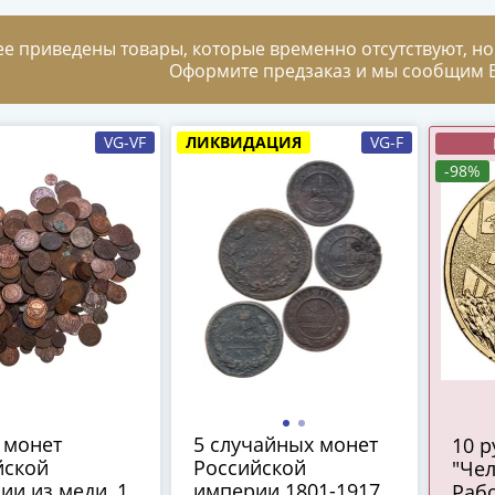
ее приведены товары, которые временно отсутствуют, но
Оформите предзаказ и мы сообщим В
VG-VF
ЛИКВИДАЦИЯ
VG-F
-98%
 монет
5 случайных монет
10 
йской
Российской
"Чел
и из меди, 1
империи 1801-1917
Рабо