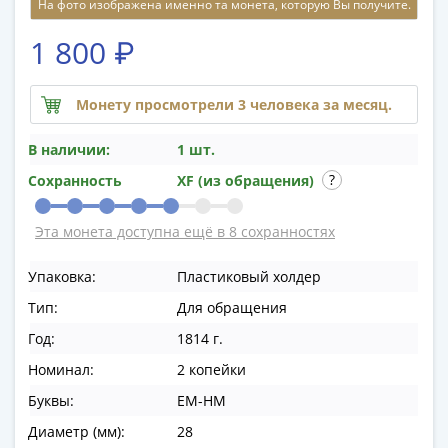
На фото изображена именно та монета, которую Вы получите.
памятные
Биметаллические
1 800 ₽
(10р)
ГВС
и
Монету просмотрели 3 человека за месяц.
аналогичные
В наличии:
1 шт.
(10р)
200
Сохранность
XF (из обращения)
лет
Победы
Эта монета доступна ещё в 8 сохранностях
1812
50
Упаковка:
Пластиковый холдер
лет
Тип:
Для обращения
Победы
Год:
1814 г.
в
ВОВ
Номинал:
2 копейки
70
Буквы:
ЕМ-НМ
лет
Диаметр (мм):
28
Победы