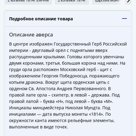
ЧМ
2 копейки 1814г ЕМ-НМ
2 копейки 1814г
царские монеты 1814г
по
футболу
Подробное описание товара
2018
Крымские
Описание аверса
события
Архитектура
В центре изображен Государственный Герб Российской
империи - двуглавый орёл с поднятыми вверх
Красная
распущенными крыльями. Головы которого увенчаны
книга
двумя коронами, третья, большая корона над ними. На
Личности
груди орла расположен Московский герб - щит с
Мультипликация
изображением Георгия Победоносца, поражающего
События
копьем дракона. Вокруг щита орденская цепь с
Серебряные
орденом Св. Апостола Андрея Первозванного. В
и
правой лапе орла – скипетр, в левой – держава. Под
правой лапой – буква «Н», под левой – буква «М».
золотые
Инициалы минцмейстера Николая Мундта. Под
Города
инициалами — дата выпуска монеты «1814». По
трудовой
окружности канта имеются рельефные элементы,
доблести
выполненные в виде точек.
Освобожденные