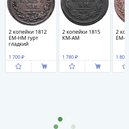
III
(1505-­
1533)
Иван
2 копейки 1812
2 копейки 1815
2 ко
III
ЕМ-НМ гурт
КМ-АМ
ЕМ-
(1462-­
гладкий
1505)
Василий
1 700 ₽
1 780 ₽
1 800
II
Темный
(1425-­
1462)
Псков
(1425-­
1510)
Новгород
(1420-­
1478)