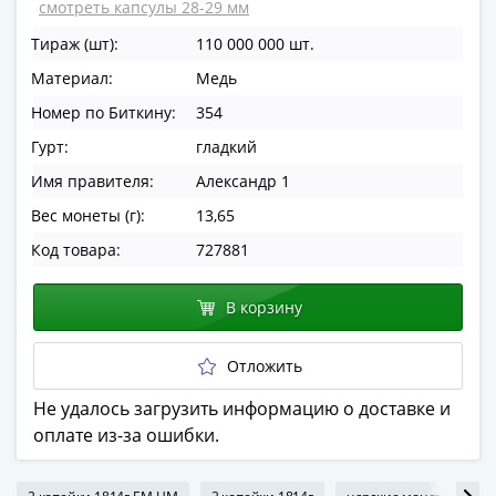
смотреть капсулы 28-29 мм
в
ВОВ
Тираж (шт):
110 000 000 шт.
75
Материал:
Медь
лет
Номер по Биткину:
354
Победы
Гурт:
гладкий
в
ВОВ
Имя правителя:
Александр 1
Человек
Вес монеты (г):
13,65
труда
Код товара:
727881
Города-
герои
В корзину
Оружие
Великой
Победы
Отложить
Олимпиада
Не удалось загрузить информацию о доставке и
в
оплате из-за ошибки.
Сочи
2014