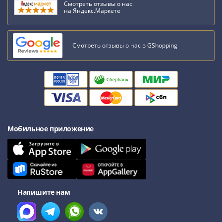
Антика
Смотреть отзывы о нас
и
на Яндекс.Маркете
средневековье
Древняя
Смотреть отзывы о нас в GShopping
Греция
Древний
Рим
Византия
Золотая
Орда
Крымское
Мобильное приложение
ханство
Речь
Посполитая
Священная
Римская
империя
Напишите нам
Другие
Банкноты