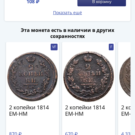
108 ₽
В корзину
(1762-
1796)
Показать ещё
Петр
III
Эта монета есть в наличии в других
(1762-
сохранностях
1762)
Елизавета
VF
F
(1741-
1762)
Иоанн
Антонович
(1740-
1741)
Анна
Иоанновна
2 копейки 1814
2 копейки 1814
2 ко
(1730-
ЕМ-НМ
ЕМ-НМ
ЕМ-
1740)
Петр
II
870 ₽
670 ₽
4 330