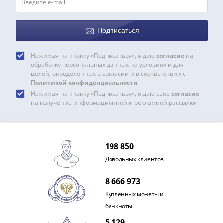
Наборы
Другие
ЕВРО
Подписаться
Германия
Евросоюз
Нажимая на кнопку «Подписаться», я даю
согласие
на
ФРГ
обработку персональных данных на условиях и для
целей, определенных в согласии и в соответствии с
ГДР
Политикой конфиденциальности
Третий
Нажимая на кнопку «Подписаться», я даю своё
согласие
рейх
на получение информационной и рекламной рассылки
Веймарская
республика
Нотгельды
198 850
Германская
империя
Довольных клиентов
Бавария
8 666 973
Данциг
Пруссия
Купленных монеты и
Саар
банкноты
Священная
5 129