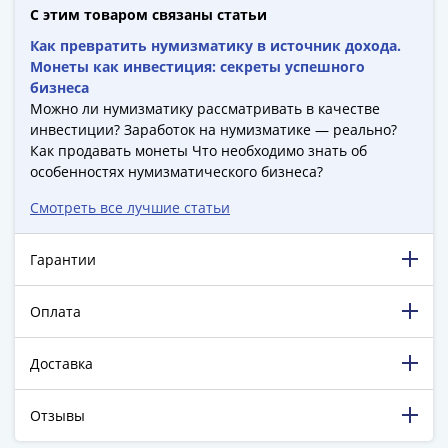
-
С этим товаром связаны статьи
1991)
Как превратить нумизматику в источник дохода.
Юбилейные
Монеты как инвестиция: секреты успешного
и
бизнеса
Можно ли нумизматику рассматривать в качестве
памятные
инвестиции? Заработок на нумизматике — реально?
Наборы
Как продавать монеты Что необходимо знать об
и
особенностях нумизматического бизнеса?
коллекции
Монеты
Смотреть все лучшие статьи
Российской
империи
Гарантии
Николай
II
Оплата
(1894-
1917)
Доставка
Александр
III
Отзывы
(1881-