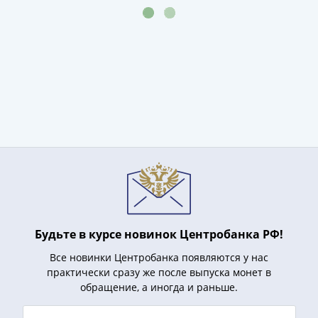
Нижегородско-
Суздальское
княжество
(1383-
1431)
США
Регулярные
выпуски
Доллары
Сакагавеи
(индианка)
Доллары
инновации
Президентские
Будьте в курсе новинок Центробанка РФ!
доллары
Квотеры
Все новинки Центробанка появляются у нас
(парки)
практически сразу же после выпуска монет в
обращение, а иногда и раньше.
Квотеры
(штаты)