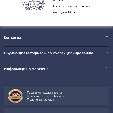
Римская
Пятизвёздочных отзывов
империя
на Яндекс.Маркете
Другие
Приднестровье
Украина
Монеты
Контакты
мира
Австралия
и
Обучающие материалы по коллекционированию
Океания
Азия
Информация о магазине
Америка
Африка
Европа
Другие
Гарантия подлинности
страны
Качества монет и банкнот
Получения заказа
Смешанные
лоты