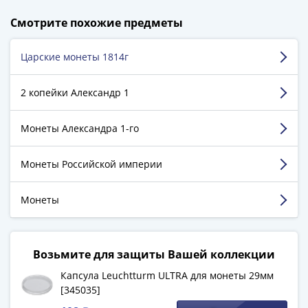
1894)
198 850 довольных клиентов!
Александр
Смотрите похожие предметы
5 129 пятизвёздочных отзывов на Яндекс.Маркете.
II
(1854-
Царские монеты 1814г
Белоклоков Константин
1881)
г. Москва
Николай
2 копейки Александр 1
I
Достоинства:
Легко найти, просто выбрать. Пункт
(1826-
Монеты Александра 1-го
самовывоза похож на контору приема аппарата
1855)
президента.
Александр
Комментарий:
Очень быстро работают. Я
I
Монеты Российской империи
постоянным клиентом стал.
(1801-
1825)
Монеты
Павел
Смотреть больше отзывов
I
(1796-
Возьмите для защиты Вашей коллекции
1801)
Капсула Leuchtturm ULTRA для монеты 29мм
Екатерина
[345035]
II