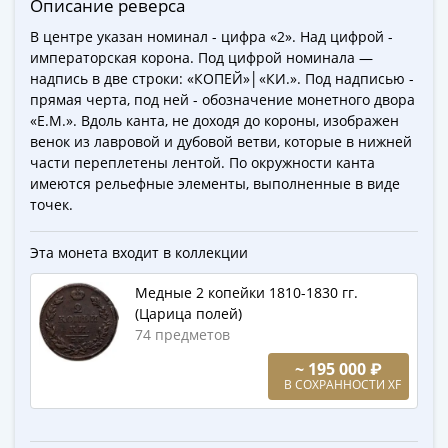
Описание реверса
Города-
столицы
В центре указан номинал - цифра «2». Над цифрой -
Европы
императорская корона. Под цифрой номинала —
Наборы
надпись в две строки: «КОПЕЙ»│«КИ.». Под надписью -
прямая черта, под ней - обозначение монетного двора
и
«Е.М.». Вдоль канта, не доходя до короны, изображен
коллекции
венок из лавровой и дубовой ветви, которые в нижней
Монеты
части переплетены лентой. По окружности канта
СССР
имеются рельефные элементы, выполненные в виде
и
точек.
РСФСР
РСФСР
Эта монета входит в коллекции
и
Медные 2 копейки 1810-1830 гг.
СССР
(Царица полей)
(1921-
74 предметов
1958)
СССР
~ 195 000 ₽
В СОХРАННОСТИ XF
и
ГКЧП
(1961