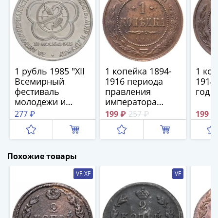
IV
Шуйский
(1606-­
1610)
Борис
Годунов
1 рубль 1985 "XII
1 копейка 1894-
1 коп
(1598-­
Всемирный
1916 периода
1914
1605)
фестиваль
правления
год
Фёдор
молодежи и
императора
I
студентов"
Николая II,
277 ₽
199 ₽
257 ₽
199 ₽
Иванович
случайный год
(1584-­
1598)
Иван
Похожие товары
IV
VF-XF
VF
Грозный
(1533-
1584)
Василий