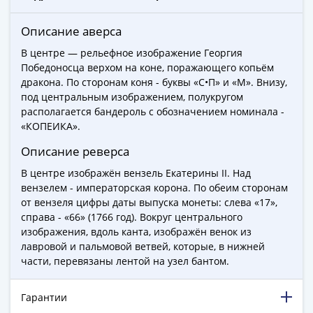
ЧМ
по
Описание аверса
футболу
2018
В центре — рельефное изображение Георгия
Крымские
Победоносца верхом на коне, поражающего копьём
дракона. По сторонам коня - буквы «С•П» и «М». Внизу,
события
под центральным изображением, полукругом
Архитектура
располагается бандероль с обозначением номинала -
Красная
«КОПЕИКА».
книга
Личности
Описание реверса
Мультипликация
В центре изображён вензель Екатерины II. Над
События
вензелем - императорская корона. По обеим сторонам
Серебряные
от вензеля цифры даты выпуска монеты: слева «17»,
и
справа - «66» (1766 год). Вокруг центрального
изображения, вдоль канта, изображён венок из
золотые
лавровой и пальмовой ветвей, которые, в нижней
Города
части, перевязаны лентой на узел бантом.
трудовой
доблести
Гарантии
Освобожденные