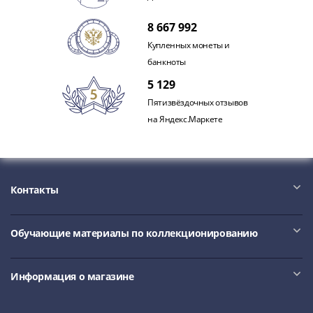
III
8 667 992
(1505-­
1533)
Купленных монеты и
Иван
банкноты
III
5 129
(1462-­
Пятизвёздочных отзывов
1505)
на Яндекс.Маркете
Василий
II
Темный
(1425-­
Контакты
1462)
Псков
(1425-­
Обучающие материалы по коллекционированию
1510)
Новгород
Информация о магазине
(1420-­
1478)