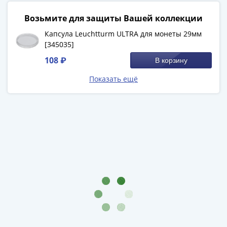
-
обращаться и дальше.
Возьмите для защиты Вашей коллекции
1991)
Юбилейные
Капсула Leuchtturm ULTRA для монеты 29мм
Смотреть больше отзывов
и
[345035]
памятные
108 ₽
В корзину
Наборы
Показать ещё
и
коллекции
Монеты
Российской
империи
Николай
II
(1894-
1917)
Александр
III
(1881-