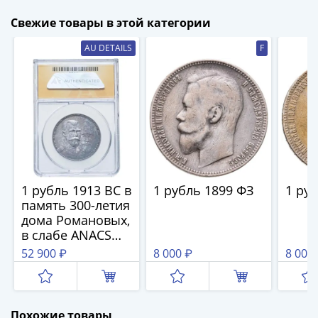
(1762-
Свежие товары в этой категории
1796)
Петр
AU DETAILS
F
III
(1762-
1762)
Елизавета
(1741-
1762)
Иоанн
Антонович
1 рубль 1913 ВС в
1 рубль 1899 ФЗ
1 ру
(1740-
память 300-летия
1741)
дома Романовых,
Анна
в слабе ANACS
Иоанновна
AU DET.
52 900 ₽
8 000 ₽
8 000
(1730-
1740)
Петр
II
Похожие товары