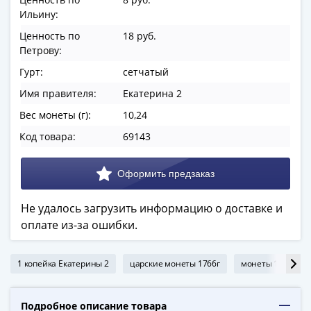
в
Ильину:
ВОВ
Ценность по
18 руб.
75
Петрову:
лет
Гурт:
сетчатый
Победы
в
Имя правителя:
Екатерина 2
ВОВ
Вес монеты (г):
10,24
Человек
Код товара:
69143
труда
Города-
герои
Оружие
Не удалось загрузить информацию о доставке и
Великой
оплате из-за ошибки.
Победы
Олимпиада
в
1 копейка Екатерины 2
царские монеты 1766г
монеты 1766г
Сочи
2014
Подробное описание товара