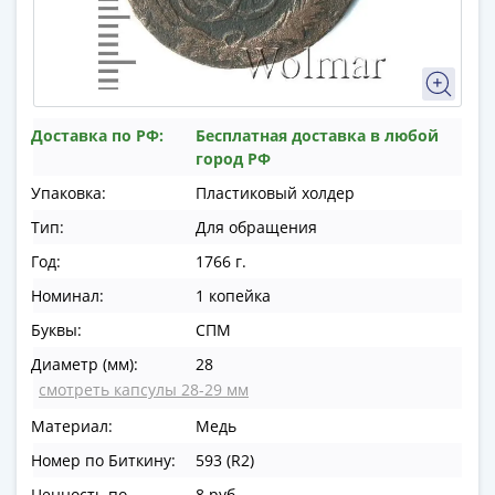
памятные
Биметаллические
(10р)
ГВС
и
Доставка по РФ:
Бесплатная доставка в любой
аналогичные
город РФ
(10р)
200
Упаковка:
Пластиковый холдер
лет
Тип:
Для обращения
Победы
Год:
1766 г.
1812
Номинал:
1 копейка
50
лет
Буквы:
СПМ
Победы
Диаметр (мм):
28
в
смотреть капсулы 28-29 мм
ВОВ
Материал:
Медь
70
лет
Номер по Биткину:
593 (R2)
Победы
Ценность по
8 руб.