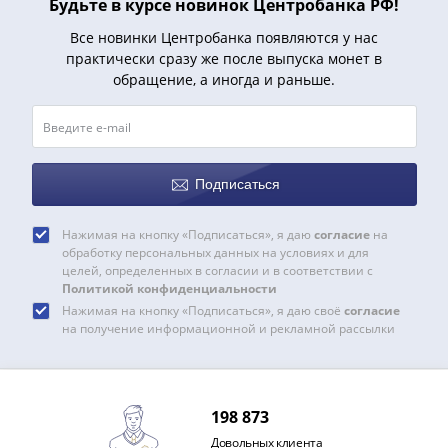
Будьте в курсе новинок Центробанка РФ!
IV
Шуйский
Все новинки Центробанка появляются у нас
(1606-­
практически сразу же после выпуска монет в
1610)
обращение, а иногда и раньше.
Борис
Годунов
(1598-­
1605)
Подписаться
Фёдор
I
Нажимая на кнопку «Подписаться», я даю
согласие
на
Иванович
обработку персональных данных на условиях и для
(1584-­
целей, определенных в согласии и в соответствии с
Политикой конфиденциальности
1598)
Нажимая на кнопку «Подписаться», я даю своё
согласие
Иван
на получение информационной и рекламной рассылки
IV
Грозный
(1533-
1584)
198 873
Василий
Довольных клиента