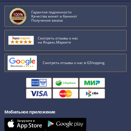
Нижегородско-
Суздальское
Гарантия подлинности
княжество
Качества монет и банкнот
Получения заказа
(1383-
1431)
США
Смотреть отзывы о нас
Регулярные
на Яндекс.Маркете
выпуски
Доллары
Сакагавеи
Смотреть отзывы о нас в GShopping
(индианка)
Доллары
инновации
Президентские
доллары
Квотеры
Мобильное приложение
(парки)
Квотеры
(штаты)