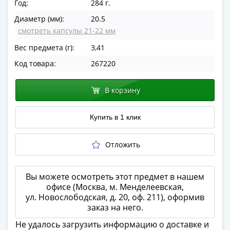
Год:
284 г.
в
Диаметр (мм):
20.5
ВОВ
смотреть капсулы 21-22 мм
75
лет
Вес предмета (г):
3,41
Победы
Код товара:
267220
в
ВОВ
В корзину
Человек
труда
Купить в 1 клик
Города-
герои
Оружие
Отложить
Великой
Победы
Вы можете осмотреть этот предмет в нашем
Олимпиада
офисе (Москва, м. Менделеевская,
в
ул. Новослободская, д. 20, оф. 211), оформив
Сочи
заказ на него.
2014
Не удалось загрузить информацию о доставке и