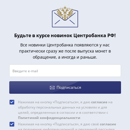
и
Петр
I
(1682-
1717)
Федор
Будьте в курсе новинок Центробанка РФ!
III
Все новинки Центробанка появляются у нас
Алексеевич
практически сразу же после выпуска монет в
(1676-
обращение, а иногда и раньше.
1682)
Алексей
Михайлович
(1645-
Подписаться
1676)
Михаил
Нажимая на кнопку «Подписаться», я даю
согласие
на
Федорович
обработку персональных данных на условиях и для
(1613-
целей, определенных в согласии и в соответствии с
Политикой конфиденциальности
1645)
Нажимая на кнопку «Подписаться», я даю своё
согласие
Василий
на получение информационной и рекламной рассылки