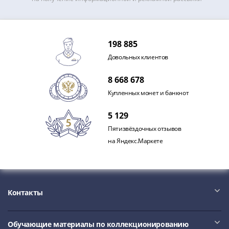
IV
Шуйский
(1606-­
1610)
198 885
Борис
Довольных клиентов
Годунов
(1598-­
8 668 678
1605)
Купленных монет и банкнот
Фёдор
I
5 129
Иванович
Пятизвёздочных отзывов
(1584-­
на Яндекс.Маркете
1598)
Иван
IV
Грозный
Контакты
(1533-
1584)
Обучающие материалы по коллекционированию
Василий