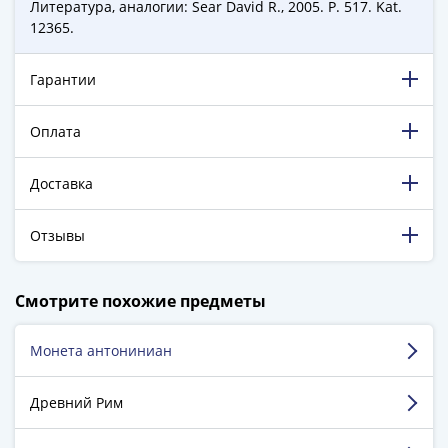
Города-
Литература, аналогии: Sear David R., 2005. P. 517. Kat.
12365.
столицы
Европы
Наборы
Гарантии
и
коллекции
Оплата
Монеты
СССР
Доставка
и
РСФСР
Отзывы
РСФСР
и
198 885 довольных клиентов!
СССР
Смотрите похожие предметы
5 129 пятизвёздочных отзывов на Яндекс.Маркете.
(1921-
1958)
Монета антониниан
Пичугин Валерий
СССР
г. Владимир
и
Древний Рим
ГКЧП
Достоинства:
Выбрал и купил без проблем.
(1961