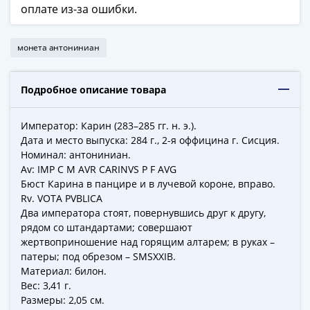
ЧМ
оплате из-за ошибки.
по
футболу
монета антониниан
2018
Крымские
события
Подробное описание товара
Архитектура
Красная
Император: Карин (283–285 гг. н. э.).
книга
Дата и место выпуска: 284 г., 2-я оффицина г. Сисция.
Личности
Номинал: антониниан.
Мультипликация
Av: IMP C M AVR CARINVS P F AVG
События
Бюст Карина в панцире и в лучевой короне, вправо.
Серебряные
Rv. VOTA PVBLICA
Два императора стоят, повернувшись друг к другу,
и
рядом со штандартами; совершают
золотые
жертвоприношение над горящим алтарем; в руках –
Города
патеры; под обрезом – SMSXXIB.
трудовой
Материал: билон.
доблести
Вес: 3,41 г.
Освобожденные
Размеры: 2,05 см.