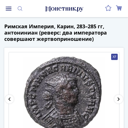
Монеты
Римская Империя, Карин, 283–285 гг,
Монеты
антониниан (реверс: два императора
Российской
совершают жертвоприношение)
Федерации
Регулярные
выпуски
XF
до
реформы
(1992-
1993)
после
реформы
(1997-
нв)
Юбилейные
и