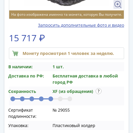
памятные
Биметаллические
На фото изображена именно та монета, которую Вы получите.
(10р)
ГВС
Запросить дополнительные фото и видео
и
15 717 ₽
аналогичные
(10р)
200
Монету просмотрел 1 человек за неделю.
лет
Победы
В наличии:
1 шт.
1812
Доставка по РФ:
Бесплатная доставка в любой
50
город РФ
лет
Сохранность
XF (из обращения)
Победы
в
ВОВ
Сертификат
№ 29055
70
подлинности:
лет
Упаковка:
Пластиковый холдер
Победы