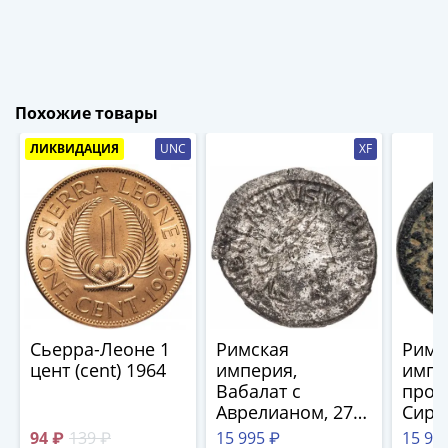
(1762-
1796)
Петр
III
(1762-
Похожие товары
1762)
ЛИКВИДАЦИЯ
UNC
XF
Елизавета
(1741-
1762)
Иоанн
Антонович
(1740-
1741)
Анна
Иоанновна
Сьерра-Леоне 1
Римская
Римс
(1730-
цент (cent) 1964
империя,
импе
Вабалат с
пров
1740)
Аврелианом, 270-
Сири
Петр
272 годы,
Вер, 
94 ₽
139 ₽
15 995 ₽
15 99
II