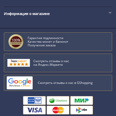
III
(1505-­
Информация о магазине
1533)
Иван
III
(1462-­
Гарантия подлинности
1505)
Качества монет и банкнот
Получения заказа
Василий
II
Темный
Смотреть отзывы о нас
на Яндекс.Маркете
(1425-­
1462)
Псков
Смотреть отзывы о нас в GShopping
(1425-­
1510)
Новгород
(1420-­
1478)