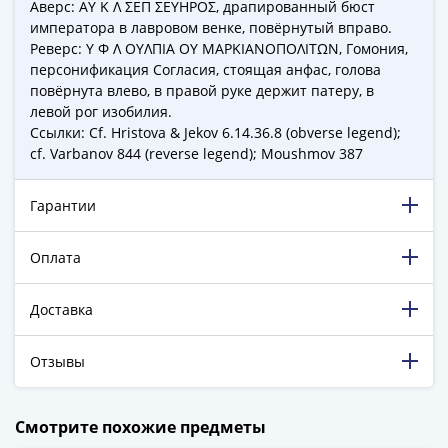
Города-
Аверс: ΑΥ Κ Λ ΣΕΠ ΣΕΥΗΡΟΣ, драпированный бюст
императора в лавровом венке, повёрнутый вправо.
столицы
Реверс: Υ Φ Λ ΟΥΛΠΙΑ ΟΥ ΜΑΡΚΙΑΝΟΠΟΛΙΤΩΝ, Гомония,
Европы
персонификация Согласия, стоящая анфас, голова
Наборы
повёрнута влево, в правой руке держит патеру, в
и
левой рог изобилия.
коллекции
Ссылки: Cf. Hristova & Jekov 6.14.36.8 (obverse legend);
Монеты
cf. Varbanov 844 (reverse legend); Moushmov 387
СССР
и
Гарантии
РСФСР
РСФСР
Оплата
и
СССР
Доставка
(1921-
1958)
Отзывы
СССР
и
198 885 довольных клиентов!
ГКЧП
Смотрите похожие предметы
5 129 пятизвёздочных отзывов на Яндекс.Маркете.
(1961