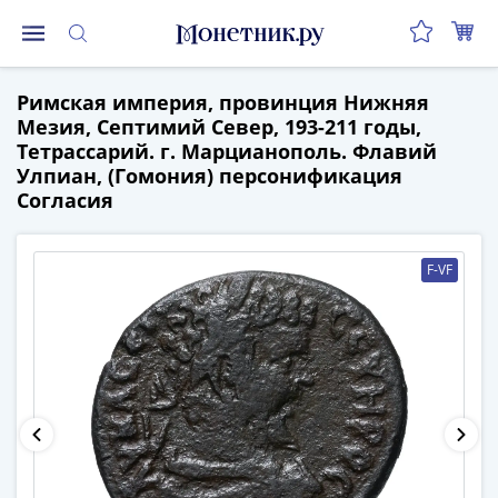
Монеты
Римская империя, провинция Нижняя
Монеты
Мезия, Септимий Север, 193-211 годы,
Российской
Тетрассарий. г. Марцианополь. Флавий
Федерации
Улпиан, (Гомония) персонификация
Регулярные
Согласия
выпуски
до
реформы
F-VF
(1992-
1993)
после
реформы
(1997-
нв)
Юбилейные
и