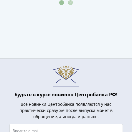
и
Петр
I
(1682-
1717)
Федор
III
Алексеевич
(1676-
1682)
Алексей
Михайлович
(1645-
1676)
Будьте в курсе новинок Центробанка РФ!
Михаил
Все новинки Центробанка появляются у нас
Федорович
практически сразу же после выпуска монет в
(1613-
обращение, а иногда и раньше.
1645)
Василий