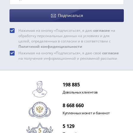
IV
Шуйский
Подписаться
(1606-­
1610)
Борис
Нажимая на кнопку «Подписаться», я даю
согласие
на
обработку персональных данных на условиях и для
Годунов
целей, определенных в согласии и в соответствии с
(1598-­
Политикой конфиденциальности
1605)
Нажимая на кнопку «Подписаться», я даю своё
согласие
на получение информационной и рекламной рассылки
Фёдор
I
Иванович
(1584-­
198 885
1598)
Довольных клиентов
Иван
IV
8 668 660
Грозный
Купленных монет и банкнот
(1533-
1584)
5 129
Василий