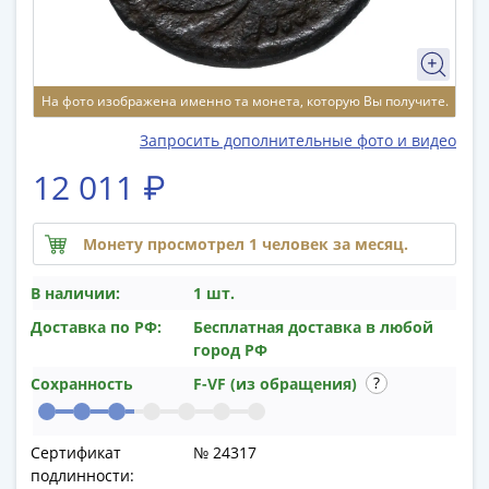
памятные
Биметаллические
(10р)
ГВС
На фото изображена именно та монета, которую Вы получите.
и
аналогичные
Запросить дополнительные фото и видео
(10р)
12 011 ₽
200
лет
Победы
Монету просмотрел 1 человек за месяц.
1812
В наличии:
1 шт.
50
лет
Доставка по РФ:
Бесплатная доставка в любой
Победы
город РФ
в
Сохранность
F-VF (из обращения)
ВОВ
70
лет
Сертификат
№ 24317
подлинности:
Победы