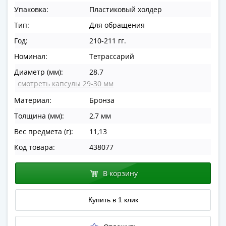
в
Упаковка:
Пластиковый холдер
ВОВ
Тип:
Для обращения
75
Год:
210-211 гг.
лет
Победы
Номинал:
Тетрассарий
в
Диаметр (мм):
28.7
ВОВ
смотреть капсулы 29-30 мм
Человек
Материал:
Бронза
труда
Толщина (мм):
2,7 мм
Города-
герои
Вес предмета (г):
11,13
Оружие
Код товара:
438077
Великой
Победы
В корзину
Олимпиада
в
Купить в 1 клик
Сочи
2014