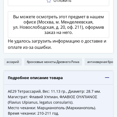
ЧМ
Отложить
по
футболу
Вы можете осмотреть этот предмет в нашем
2018
офисе (Москва, м. Менделеевская,
Крымские
ул. Новослободская, д. 20, оф. 211), оформив
события
заказ на него.
Архитектура
Не удалось загрузить информацию о доставке и
Красная
оплате из-за ошибки.
книга
Личности
ассарий
бронзовые монеты Древнего Рима
антикварная бронз
Мультипликация
События
Серебряные
Подробное описание товара
и
золотые
AЕ29 Тетрассарий, Вес: 11.13 гр., Диаметр: 28.7 мм.
Города
Магистрат: Флавий Улпиан, ΦΛΑΒΙΟΣ ΟΥΛΠΙΑΝΟΣ
трудовой
(Flavius Ulpianus, legatus consularis).
доблести
Место чеканки: Марцианополь (Маркианополь).
Освобожденные
Время чеканки: 210-211 год.