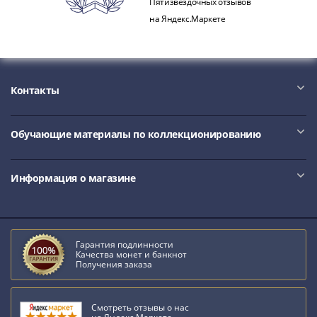
Пятизвёздочных отзывов
III
на Яндекс.Маркете
(1505-­
1533)
Иван
III
Контакты
(1462-­
1505)
Василий
Обучающие материалы по коллекционированию
II
Темный
Информация о магазине
(1425-­
1462)
Псков
(1425-­
Гарантия подлинности
1510)
Качества монет и банкнот
Получения заказа
Новгород
(1420-­
1478)
Смотреть отзывы о нас