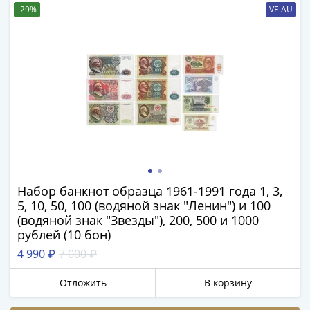
-
-29%
VF-AU
1991)
Юбилейные
и
памятные
Наборы
и
коллекции
Монеты
Российской
империи
Набор банкнот образца 1961-1991 года 1, 3,
Николай
5, 10, 50, 100 (водяной знак "Ленин") и 100
II
(водяной знак "Звезды"), 200, 500 и 1000
(1894-
рублей (10 бон)
1917)
4 990 ₽
7 000 ₽
Александр
III
Отложить
В корзину
(1881-