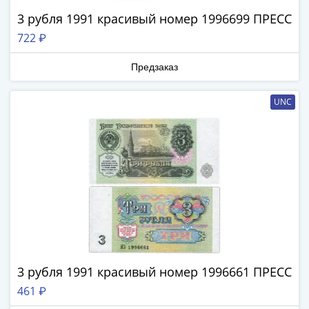
Банкноты
РФ
1992
3 рубля 1991 красивый номер 1996699 ПРЕСС
1993
722 ₽
1994
1995
Предзаказ
1997
2001
UNC
2004
2010
2017
2022-
2025
Памятные
Банкноты
мира
Австралия
и
3 рубля 1991 красивый номер 1996661 ПРЕСС
Океания