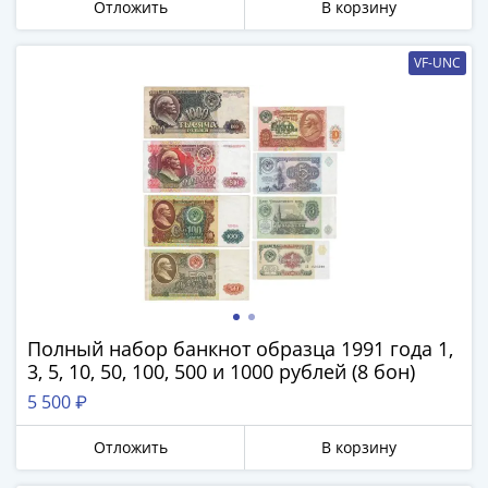
Города-
Отложить
В корзину
столицы
Европы
VF-UNC
Наборы
и
коллекции
Монеты
СССР
и
РСФСР
РСФСР
и
СССР
Полный набор банкнот образца 1991 года 1,
(1921-
3, 5, 10, 50, 100, 500 и 1000 рублей (8 бон)
1958)
СССР
5 500 ₽
и
Отложить
В корзину
ГКЧП
(1961