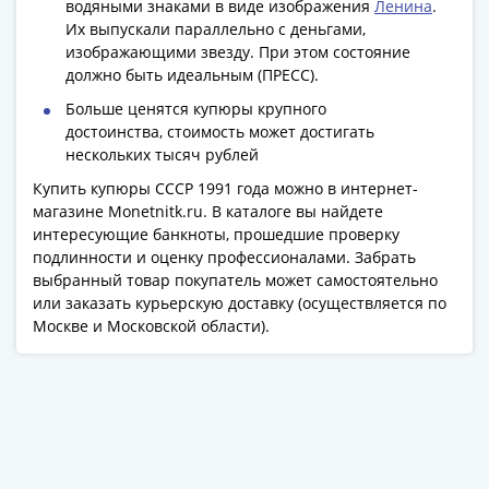
акции
В коллекции охотнее берут 100-рублевки с
Чеки
водяными знаками в виде изображения
Ленина
.
Их выпускали параллельно с деньгами,
и
изображающими звезду. При этом состояние
купоны
должно быть идеальным (ПРЕСС).
ВНЕШПОСЫЛТОРГ
Дорожные
Больше ценятся купюры крупного
достоинства, стоимость может достигать
Круизные
нескольких тысяч рублей
Отрезные
Отрезные
Купить купюры СССР 1991 года можно в интернет-
магазине Monetnitk.ru. В каталоге вы найдете
(серия
интересующие банкноты, прошедшие проверку
Д)
подлинности и оценку профессионалами. Забрать
Другие
выбранный товар покупатель может самостоятельно
Наборы
или заказать курьерскую доставку (осуществляется по
и
Москве и Московской области).
коллекции