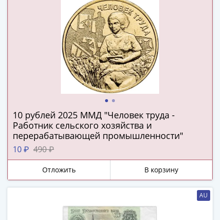
(1727-
1729)
Екатерина
I
(1725-
1727)
Петр
I
(1700-
1725)
10 рублей 2025 ММД "Человек труда -
Работник сельского хозяйства и
Наборы
перерабатывающей промышленности"
и
коллекции
10 ₽
490 ₽
Монеты
Отложить
В корзину
Древней
Руси
Иван
AU
V