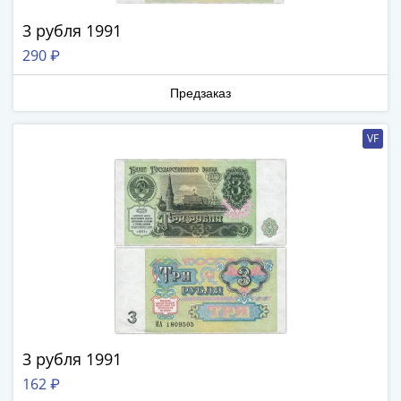
III
3 рубля 1991
(1505-­
290 ₽
1533)
Иван
Предзаказ
III
(1462-­
VF
1505)
Василий
II
Темный
(1425-­
1462)
Псков
(1425-­
1510)
Новгород
(1420-­
3 рубля 1991
1478)
162 ₽