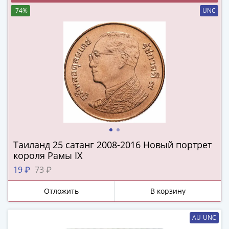
Наборы
-74%
UNC
Другие
ЕВРО
Германия
Евросоюз
ФРГ
ГДР
Третий
рейх
Веймарская
республика
Нотгельды
Таиланд 25 сатанг 2008-2016 Новый портрет
Германская
короля Рамы IX
империя
19 ₽
73 ₽
Бавария
Данциг
Отложить
В корзину
Пруссия
Саар
AU-UNC
Священная