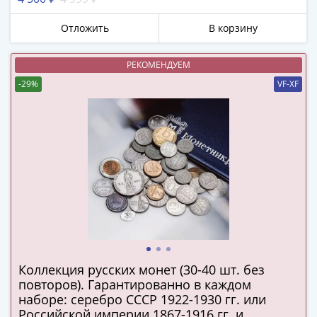
в
ВОВ
Отложить
В корзину
75
лет
РЕКОМЕНДУЕМ
Победы
-29%
VF-XF
в
ВОВ
Человек
труда
Города-
герои
Оружие
Великой
Победы
Олимпиада
в
Коллекция русских монет (30-40 шт. без
Сочи
повторов). Гарантированно в каждом
наборе: серебро СССР 1922-1930 гг. или
2014
Российской империи 1867-1916 гг. и