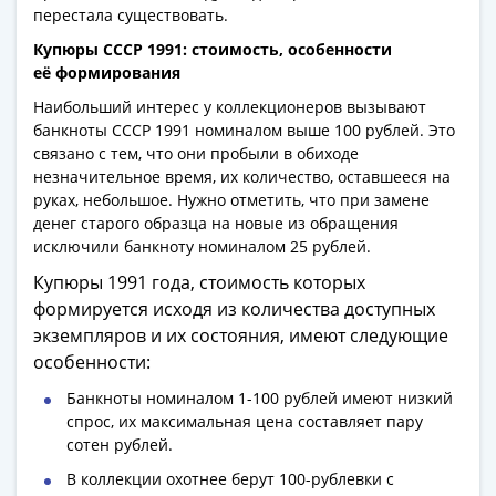
1991
датируются 1991 годом, но появились в обиходе
практически в 1992 году, когда Страна Советов
Гражданская
перестала существовать.
война
Банкноты
Купюры СССР 1991: стоимость, особенности
её формирования
царской
России
Наибольший интерес у коллекционеров вызывают
Частные
банкноты СССР 1991 номиналом выше 100 рублей. Это
связано с тем, что они пробыли в обиходе
выпуски
незначительное время, их количество, оставшееся на
Банкноты
руках, небольшое. Нужно отметить, что при замене
с
денег старого образца на новые из обращения
красивыми
исключили банкноту номиналом 25 рублей.
номерами
Купюры 1991 года, стоимость которых
Лотерейные
формируется исходя из количества доступных
билеты
экземпляров и их состояния, имеют следующие
Евросувенир
особенности:
"0
евро"
Банкноты номиналом 1-100 рублей имеют низкий
Облигации
спрос, их максимальная цена составляет пару
сотен рублей.
и