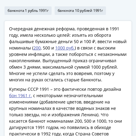
1918
1919
-
1920гг
банкнота 1 рубль 1991г
банкнота 10 рублей 1991г
1921
1922
Очередная денежная реформа, проведенная в 1991
1923
году, имела несколько целей: изъять из оборота
1924
фальшивые бумажные деньги 50 и 100 ₽, ввести новый
-
номиналы (
200
, 500 и
1000 руб.
) в связи с высоким
уровнем инфляции, а также побороться с незаконными
1932
накоплениями. Выпущенный приказ ограничивал
1934
обмен 3 днями, максимальной суммой 1000 рублей.
1937
Многие не успели сделать это вовремя, поэтому у
1938
многих на руках остались старые банкноты.
1947
Купюры СССР 1991 – это фактически повтор дизайна
(1957)
бон 1961 г.
с некоторыми незначительными
1961
изменениями (добавление цветов, введение на
(по
крупных номиналах в качестве водяных знаков не
Засько)
только звезды, но и изображения Ленина). Что
1961
касается банкнот номиналами 200, 500 и 1000, то они