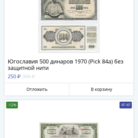
1894)
Александр
II
(1854-
1881)
Николай
I
(1826-
1855)
Югославия 500 динаров 1970 (Pick 84a) без
Александр
защитной нити
I
250 ₽
300 ₽
(1801-
1825)
Отложить
В корзину
Павел
I
-12%
VF-XF
(1796-
1801)
Екатерина
II