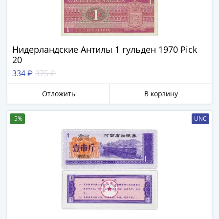
Римская
империя
Другие
Приднестровье
Нидерландские Антилы 1 гульден 1970 Pick
Украина
20
Монеты
334 ₽
375 ₽
мира
Австралия
Отложить
В корзину
и
Океания
-5%
UNC
Азия
Америка
Африка
Европа
Другие
страны
Смешанные
лоты