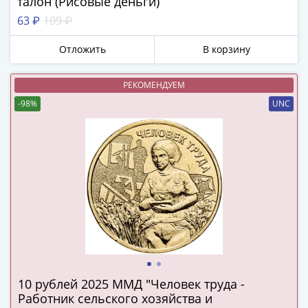
талон (Рисовые деньги)
в
Мне не нужны подарки
63 ₽
109 ₽
ВОВ
75
Отложить
В корзину
лет
Победы
РЕКОМЕНДУЕМ
в
-98%
UNC
ВОВ
Человек
труда
Города-
герои
Оружие
Великой
Победы
Олимпиада
в
Сочи
10 рублей 2025 ММД "Человек труда -
2014
Работник сельского хозяйства и