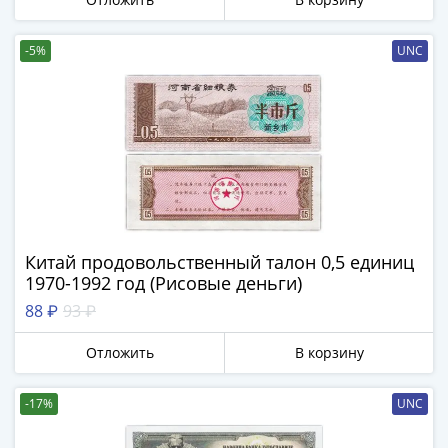
-
1991)
-5%
UNC
Юбилейные
и
памятные
Наборы
и
коллекции
Монеты
Российской
империи
Китай продовольственный талон 0,5 единиц
Николай
1970-1992 год (Рисовые деньги)
II
88 ₽
93 ₽
(1894-
1917)
Отложить
В корзину
Александр
III
-17%
UNC
(1881-