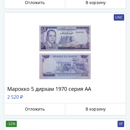
Отложить
В корзину
III
(1505-­
UNC
1533)
Иван
III
(1462-­
1505)
Василий
II
Темный
(1425-­
1462)
Псков
Марокко 5 дирхам 1970 серия АА
(1425-­
2 520 ₽
1510)
Новгород
Отложить
В корзину
(1420-­
1478)
-32%
XF