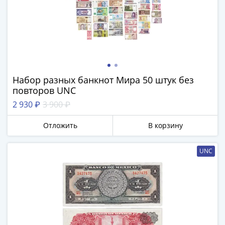
1918
1919
-
1920гг
1921
1922
1923
Набор разных банкнот Мира 50 штук без
1924
повторов UNC
-
2 930 ₽
3 900 ₽
1932
1934
Отложить
В корзину
1937
1938
UNC
1947
(1957)
1961
(по
Засько)
1961