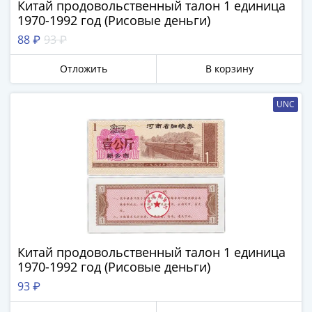
Антика
Китай продовольственный талон 1 единица
и
1970-1992 год (Рисовые деньги)
средневековье
88 ₽
93 ₽
Древняя
Греция
Отложить
В корзину
Древний
Рим
UNC
Византия
Золотая
Орда
Крымское
ханство
Речь
Посполитая
Священная
Римская
Китай продовольственный талон 1 единица
1970-1992 год (Рисовые деньги)
империя
Другие
93 ₽
Банкноты