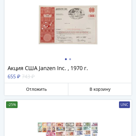
Азия
Америка
Африка
Европа
СНГ
и
страны
Балтии
Смешанные
Акция США Janzen Inc. , 1970 г.
лоты
655 ₽
743 ₽
Другие
страны
Отложить
В корзину
Банкноты
СССР
-25%
UNC
1917
-
1923
1917