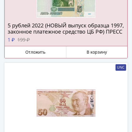
(1727-
1729)
Екатерина
5 рублей 2022 (НОВЫЙ выпуск образца 1997,
I
законное платежное средство ЦБ РФ) ПРЕСС
(1725-
1 ₽
199 ₽
1727)
Петр
Отложить
В корзину
I
(1700-
UNC
1725)
Наборы
и
коллекции
Монеты
Древней
Руси
Иван
V