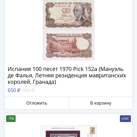
Нижегородско-
Суздальское
княжество
(1383-
1431)
США
Регулярные
выпуски
Доллары
Сакагавеи
Испания 100 песет 1970 Pick 152a (Мануэль
(индианка)
де Фалья, Летняя резиденция мавританских
Доллары
королей, Гранада)
инновации
650 ₽
950 ₽
Президентские
доллары
Отложить
В корзину
Квотеры
(парки)
-7%
UNC
Квотеры
(штаты)