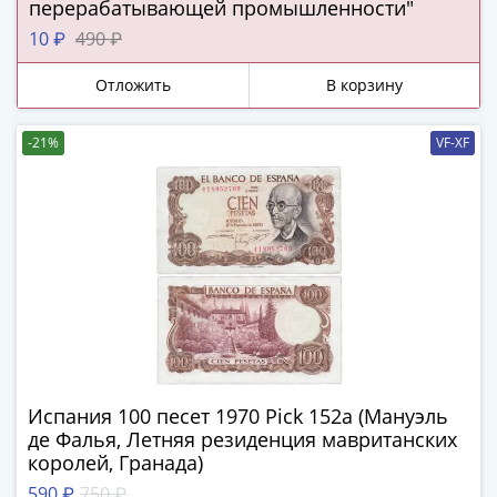
ЧМ
перерабатывающей промышленности"
по
10 ₽
490 ₽
футболу
2018
Отложить
В корзину
Крымские
события
-21%
VF-XF
Архитектура
Красная
книга
Личности
Мультипликация
События
Серебряные
и
золотые
Города
Испания 100 песет 1970 Pick 152a (Мануэль
трудовой
де Фалья, Летняя резиденция мавританских
доблести
королей, Гранада)
Освобожденные
590 ₽
750 ₽