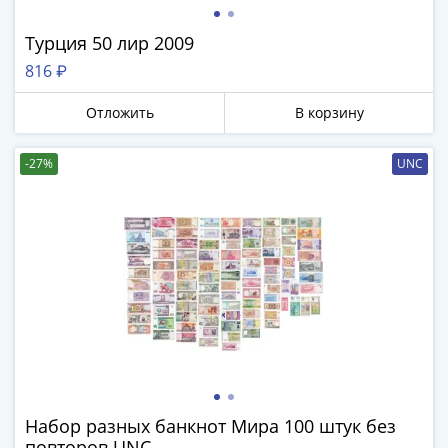
и
Петр
Турция 50 лир 2009
I
816 ₽
(1682-
1717)
Отложить
В корзину
Федор
III
-27%
UNC
Алексеевич
(1676-
1682)
Алексей
Михайлович
(1645-
1676)
Михаил
Федорович
(1613-
1645)
Набор разных банкнот Мира 100 штук без
Василий
повторов UNC