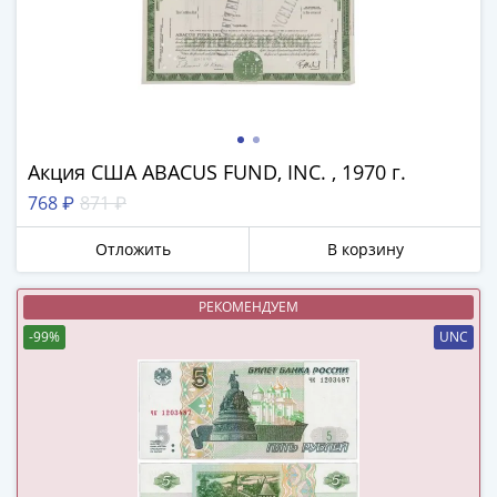
(1762-
1796)
Петр
III
(1762-
1762)
Елизавета
Акция США ABACUS FUND, INC. , 1970 г.
(1741-
768 ₽
871 ₽
1762)
Иоанн
Отложить
В корзину
Антонович
(1740-
РЕКОМЕНДУЕМ
1741)
-99%
UNC
Анна
Иоанновна
(1730-
1740)
Петр
II