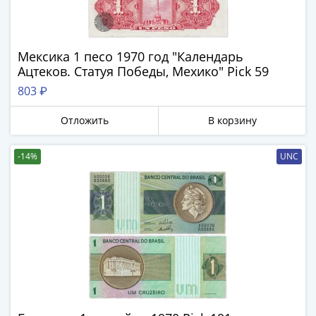
1991
Гражданская
война
Мексика 1 песо 1970 год "Календарь
Банкноты
Ацтеков. Статуя Победы, Мехико" Pick 59
царской
России
803 ₽
Частные
Отложить
В корзину
выпуски
Банкноты
с
-14%
UNC
красивыми
номерами
Лотерейные
билеты
Евросувенир
"0
евро"
Облигации
и