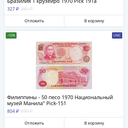
Бразилия 1 крузейро 1970 Pick 191a
акции
327 ₽
380 ₽
Чеки
и
Отложить
В корзину
купоны
ВНЕШПОСЫЛТОРГ
-10%
UNC
Дорожные
Круизные
Отрезные
Отрезные
(серия
Д)
Другие
Наборы
и
Филиппины - 50 песо 1970 Национальный
коллекции
музей Манила" Рick-151
804 ₽
890 ₽
Отложить
В корзину