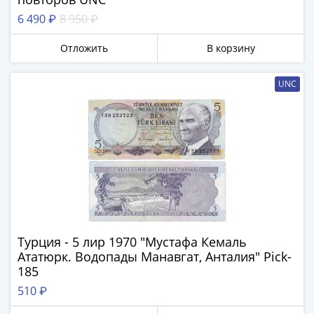
IV
6 490 ₽
8 950 ₽
Шуйский
(1606-­
Отложить
В корзину
1610)
Борис
UNC
Годунов
(1598-­
1605)
Фёдор
I
Иванович
(1584-­
1598)
Иван
IV
Турция - 5 лир 1970 "Мустафа Кемаль
Ататюрк. Водопады Манавгат, Анталия" Pick-
Грозный
185
(1533-
510 ₽
1584)
Василий