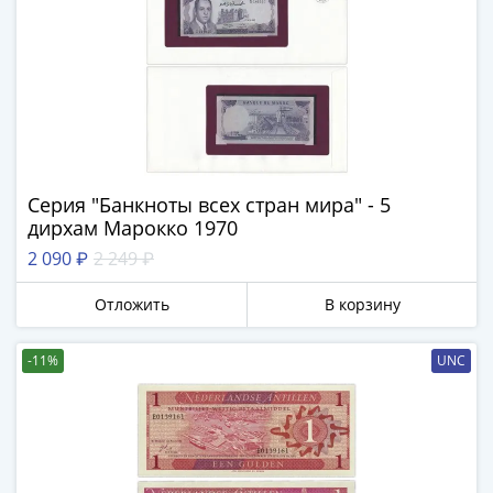
Наборы
Другие
ЕВРО
Германия
Евросоюз
ФРГ
ГДР
Третий
Серия "Банкноты всех стран мира" - 5
рейх
дирхам Марокко 1970
Веймарская
2 090 ₽
2 249 ₽
республика
Нотгельды
Отложить
В корзину
Германская
империя
-11%
UNC
Бавария
Данциг
Пруссия
Саар
Священная