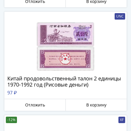
Отложить
В корзину
Банкноты
РФ
1992
UNC
1993
1994
1995
1997
2001
2004
2010
2017
Китай продовольственный талон 2 единицы
2022-
1970-1992 год (Рисовые деньги)
2025
97 ₽
Памятные
Банкноты
Отложить
В корзину
мира
Австралия
-12%
XF
и
Океания