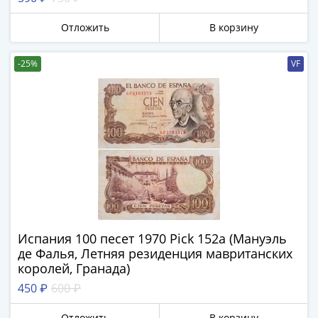
Города-
столицы
Отложить
В корзину
Европы
Наборы
-25%
VF
и
коллекции
Монеты
СССР
и
РСФСР
РСФСР
и
СССР
(1921-
Испания 100 песет 1970 Pick 152a (Мануэль
1958)
де Фалья, Летняя резиденция мавританских
СССР
королей, Гранада)
и
450 ₽
600 ₽
ГКЧП
(1961
Отложить
В корзину