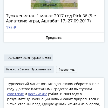
Римская
империя
Другие
Туркменистан 1 манат 2017 год Pick 36 (5-е
Азиатские игры, Ашгабат 17.-27.09.2017)
Приднестровье
Украина
175 ₽
Монеты
Предзаказ
мира
Австралия
и
Океания
1000 манат 2005г Туркменистан
Азия
Америка
банкнота 5 манат Туркменистан
Развернуть
Африка
Европа
Туркменский манат возник в денежном обороте в 1993
Другие
году. До этого платежными средствами выступали
страны
советские
и
российские
рубли. В 2009 году в
Смешанные
результате деноминации новый манат приравнялся к
лоты
5 тыс. старым, предыдущие деньги изъяли из оборота,