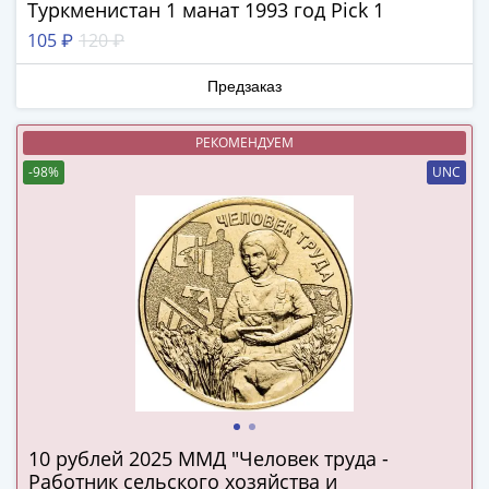
и
Туркменистан 1 манат 1993 год Pick 1
Петр
105 ₽
120 ₽
I
(1682-
Предзаказ
1717)
Федор
РЕКОМЕНДУЕМ
III
-98%
UNC
Алексеевич
(1676-
1682)
Алексей
Михайлович
(1645-
1676)
Михаил
Федорович
(1613-
1645)
10 рублей 2025 ММД "Человек труда -
Василий
Работник сельского хозяйства и