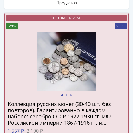
Города-
Предзаказ
столицы
Европы
РЕКОМЕНДУЕМ
Наборы
-29%
VF-XF
и
коллекции
Монеты
СССР
и
РСФСР
РСФСР
и
СССР
(1921-
1958)
Коллекция русских монет (30-40 шт. без
СССР
повторов). Гарантированно в каждом
наборе: серебро СССР 1922-1930 гг. или
и
Российской империи 1867-1916 гг. и
ГКЧП
подлинная серебряная копейка Русского
(1961
1 557 ₽
2 190 ₽