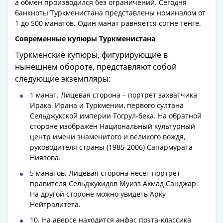
Антика
а обмен производился без ограничений. Сегодня
и
банкноты Туркменистана представлены номиналом от
средневековье
1 до 500 манатов. Один манат равняется сотне тенге.
Древняя
Современные купюры Туркменистана
Греция
Туркменские купюры, фигурирующие в
Древний
нынешнем обороте, представляют собой
Рим
следующие экземпляры:
Византия
Золотая
1 манат. Лицевая сторона – портрет захватчика
Ирака, Ирана и Туркмении, первого султана
Орда
Сельджукской империи Тогрул-бека. На обратной
Крымское
стороне изображен Национальный культурный
ханство
центр имени знаменитого и великого вождя,
Речь
руководителя страны (1985-2006) Сапармурата
Посполитая
Ниязова.
Священная
5 манатов. Лицевая сторона несет портрет
Римская
правителя Сельджукидов Муизз Ахмад Санджар.
империя
На другой стороне можно увидеть Арку
Другие
Нейтралитета.
Банкноты
10. На аверсе находится анфас поэта-классика