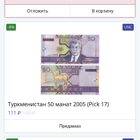
царства!
-
Отложить
В корзину
1991)
Юбилейные
и
-8%
UNC
памятные
Наборы
и
коллекции
Монеты
Российской
империи
Николай
II
(1894-
Туркменистан 50 манат 2005 (Pick 17)
1917)
111 ₽
120 ₽
Александр
III
Предзаказ
(1881-