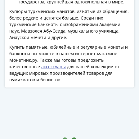
государства, крупнейшая однокупольная в мире.
Азия
Купюры туркменских манатов, изъятые из обращения,
Америка
более редкие и ценятся больше. Среди них
Африка
туркменские банкноты с изображениями Академии
Европа
наук, Мавзолея Абу-Сеида, музыкального училища,
СНГ
Анауской мечети и другие.
и
Купить памятные, юбилейные и регулярные монеты и
страны
банкноты вы можете в нашем интернет-магазине
Балтии
Монетник.ру. Также мы готовы предложить
Смешанные
качественные
аксессуары
для вашей коллекции от
лоты
ведущих мировых производителей товаров для
Другие
нумизматов и бонистов.
страны
Банкноты
СССР
1917
-
1923
1917