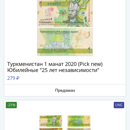
Нижегородско-
Суздальское
княжество
(1383-
1431)
США
Регулярные
выпуски
Доллары
Сакагавеи
Туркменистан 1 манат 2020 (Pick new)
(индианка)
Юбилейные "25 лет независимости"
Доллары
279 ₽
инновации
Президентские
Предзаказ
доллары
Квотеры
-21%
UNC
(парки)
Квотеры
(штаты)