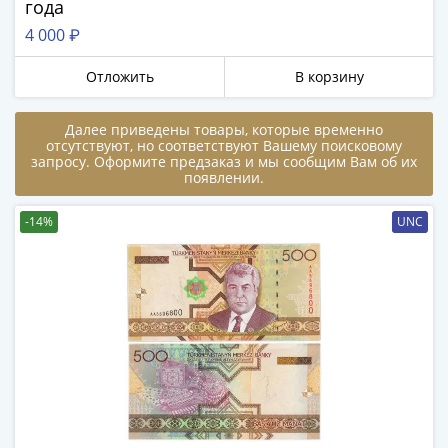
года
в
4 000 ₽
ВОВ
75
Отложить
В корзину
лет
Победы
Далее приведены товары, которые временно
в
отсутствуют, но соответствуют Вашему поисковому
ВОВ
запросу. Оформите предзаказ и мы сообщим Вам об их
появлении.
Человек
труда
-14%
UNC
Города-
герои
Оружие
Великой
Победы
Олимпиада
в
Сочи
2014