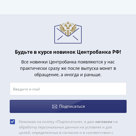
акции
Чеки
и
купоны
ВНЕШПОСЫЛТОРГ
Дорожные
Круизные
Будьте в курсе новинок Центробанка РФ!
Отрезные
Все новинки Центробанка появляются у нас
Отрезные
практически сразу же после выпуска монет в
(серия
обращение, а иногда и раньше.
Д)
Другие
Наборы
и
коллекции
Подписаться
Нажимая на кнопку «Подписаться», я даю
согласие
на
обработку персональных данных на условиях и для
целей, определенных в согласии и в соответствии с