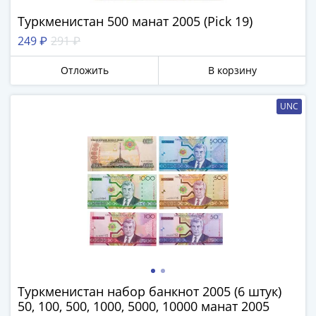
памятные
Туркменистан 500 манат 2005 (Pick 19)
Биметаллические
(10р)
249 ₽
291 ₽
ГВС
Отложить
В корзину
и
аналогичные
(10р)
UNC
200
лет
Победы
1812
50
лет
Победы
в
ВОВ
70
Туркменистан набор банкнот 2005 (6 штук)
лет
50, 100, 500, 1000, 5000, 10000 манат 2005
Победы