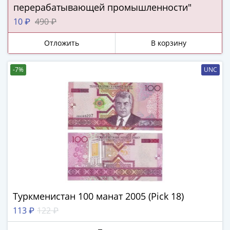
IV
перерабатывающей промышленности"
Шуйский
10 ₽
490 ₽
(1606-­
1610)
Отложить
В корзину
Борис
Годунов
-7%
UNC
(1598-­
1605)
Фёдор
I
Иванович
(1584-­
1598)
Иван
IV
Грозный
Туркменистан 100 манат 2005 (Pick 18)
(1533-
113 ₽
122 ₽
1584)
Василий