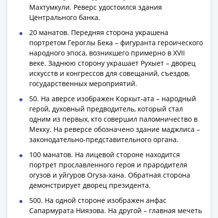
Банкноты
Махтумкули. Реверс удостоился здания
РФ
Центрального банка.
1992
20 манатов. Передняя сторона украшена
1993
портретом Героглы Бека – фигуранта героического
1994
народного эпоса, возникшего примерно в XVII
1995
веке. Заднюю сторону украшает Рухыет – дворец
1997
искусств и конгрессов для совещаний, съездов,
государственных мероприятий.
2001
2004
50. На аверсе изображен Коркыт-ата – народный
2010
герой, духовный предводитель, который стал
одним из первых, кто совершил паломничество в
2017
Мекку. На реверсе обозначено здание маджлиса –
2022-
законодательно-представительного органа.
2025
100 манатов. На лицевой стороне находится
Памятные
портрет прославленного героя и прародителя
Банкноты
огузов и уйгуров Огуза-хана. Обратная сторона
мира
демонстрирует дворец президента.
Австралия
500. На одной стороне изображен анфас
и
Сапармурата Ниязова. На другой – главная мечеть
Океания