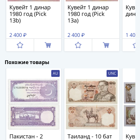
IV
Кувейт 1 динар
Кувейт 1 динар
Куве
Шуйский
1980 год (Pick
1980 год (Pick
дина
(1606-­
13b)
13a)
1610)
Борис
2 400 ₽
2 400 ₽
1 400
Годунов
(1598-­
1605)
Похожие товары
Фёдор
I
AU
UNC
Иванович
(1584-­
1598)
Иван
IV
Грозный
(1533-
1584)
Пакистан - 2
Таиланд - 10 бат
Куве
Василий