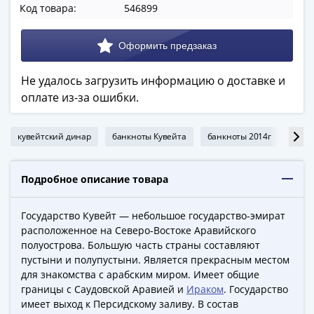
Код товара:
546899
в
ВОВ
75
лет
Победы
Не удалось загрузить информацию о доставке и
в
оплате из-за ошибки.
ВОВ
Человек
кувейтский динар
банкноты Кувейта
банкноты 2014г
банк
труда
Города-
герои
Подробное описание товара
Оружие
Великой
Государство Кувейт — небольшое государство-эмират
Победы
расположенное на Северо-Востоке Аравийского
полуострова. Большую часть страны составляют
Олимпиада
пустыни и полупустыни. Является прекрасным местом
в
для знакомства с арабским миром. Имеет общие
Сочи
границы с Саудовской Аравией и
Ираком
. Государство
2014
имеет выход к Персидскому заливу. В состав