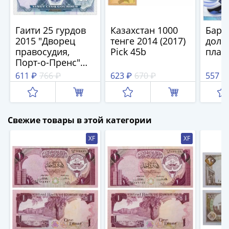
и
Петр
I
Гаити 25 гурдов
Казахстан 1000
Барб
(1682-
2015 "Дворец
тенге 2014 (2017)
долл
1717)
правосудия,
Pick 45b
плас
Федор
Порт-о-Пренс"
серия НВ Pick 266
III
611 ₽
766 ₽
623 ₽
670 ₽
557 ₽
Алексеевич
(1676-
1682)
Свежие товары в этой категории
Алексей
Михайлович
XF
XF
(1645-
1676)
Михаил
Федорович
(1613-
1645)
Василий