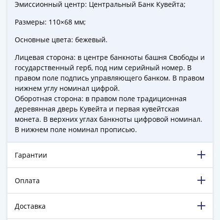
Эмиссионный центр: Центральный Банк Кувейта;
-
1991)
Размеры: 110×68 мм;
Юбилейные
Основные цвета: бежевый.
и
памятные
Лицевая сторона: в центре банкноты башня Свободы и
Наборы
государственный герб, под ним серийный номер. В
и
правом поле подпись управляющего банком. В правом
нижнем углу номинал цифрой.
коллекции
Оборотная сторона: в правом поле традиционная
Монеты
деревянная дверь Кувейта и первая кувейтская
Российской
монета. В верхних углах банкноты цифровой номинал.
империи
В нижнем поле номинал прописью.
Николай
II
Гарантии
(1894-
1917)
Оплата
Александр
III
Доставка
(1881-