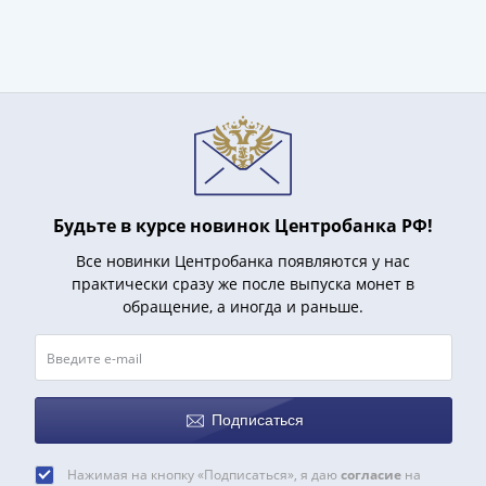
Нижегородско-
Суздальское
княжество
(1383-
1431)
США
Регулярные
выпуски
Доллары
Будьте в курсе новинок Центробанка РФ!
Сакагавеи
(индианка)
Все новинки Центробанка появляются у нас
практически сразу же после выпуска монет в
Доллары
обращение, а иногда и раньше.
инновации
Президентские
доллары
Квотеры
(парки)
Подписаться
Квотеры
(штаты)
Нажимая на кнопку «Подписаться», я даю
согласие
на