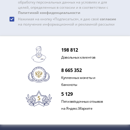
Наборы
обработку персональных данных на условиях и для
целей, определенных в согласии и в соответствии с
Другие
Политикой конфиденциальности
ЕВРО
Нажимая на кнопку «Подписаться», я даю своё
согласие
Германия
на получение информационной и рекламной рассылки
Евросоюз
ФРГ
ГДР
198 812
Третий
Довольных клиентов
рейх
Веймарская
8 665 352
республика
Купленных монеты и
Нотгельды
банкноты
Германская
империя
5 129
Бавария
Пятизвёздочных отзывов
Данциг
на Яндекс.Маркете
Пруссия
Саар
Священная