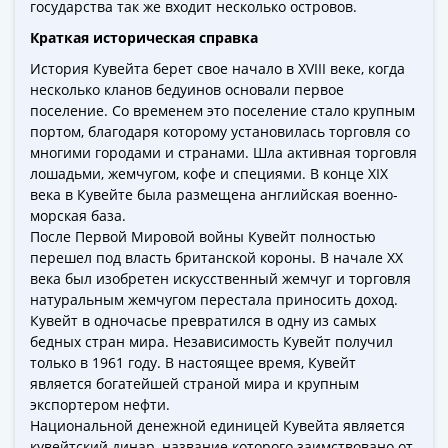
ЧМ
государства так же входит несколько островов.
по
Краткая историческая справка
футболу
История Кувейта берет свое начало в XVIII веке, когда
2018
несколько кланов бедуинов основали первое
Крымские
поселение. Со временем это поселение стало крупным
события
портом, благодаря которому установилась торговля со
Архитектура
многими городами и странами. Шла активная торговля
Красная
лошадьми, жемчугом, кофе и специями. В конце XIX
книга
века в Кувейте была размещена английская военно-
Личности
морская база.
После Первой Мировой войны Кувейт полностью
Мультипликация
перешел под власть британской короны. В начале XX
События
века был изобретен искусственный жемчуг и торговля
Серебряные
натуральным жемчугом перестала приносить доход.
и
Кувейт в одночасье превратился в одну из самых
золотые
бедных стран мира. Независимость Кувейт получил
Города
только в 1961 году. В настоящее время, Кувейт
трудовой
является богатейшей страной мира и крупным
экспортером нефти.
доблести
Национальной денежной единицей Кувейта является
Освобожденные
кувейтский динар, название которого заимствовано от