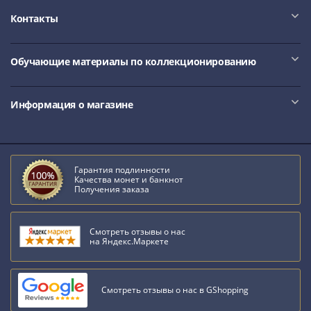
Римская
Контакты
империя
Другие
Приднестровье
Обучающие материалы по коллекционированию
Украина
Монеты
Информация о магазине
мира
Австралия
и
Океания
Гарантия подлинности
Азия
Качества монет и банкнот
Получения заказа
Америка
Африка
Европа
Смотреть отзывы о нас
на Яндекс.Маркете
Другие
страны
Смешанные
Смотреть отзывы о нас в GShopping
лоты