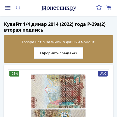
Монеты
Кувейт 1/4 динар 2014 (2022) года P-29a(2)
Монеты
вторая подпись
Российской
Федерации
Регулярные
выпуски
до
реформы
(1992-
-21%
UNC
1993)
после
реформы
(1997-
нв)
Юбилейные
и