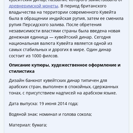
Города-
древнеримской монеты
. В период британского
столицы
владычества на территории современного Кувейта
Европы
была в обращении индийская рупия, затем ее сменила
Наборы
рупия Персидского залива. После обретения
и
независимости властями страны была введена новая
денежная единица — кувейтский динар. Сегодня
коллекции
национальная валюта Кувейта является одной из
Монеты
самых стабильных и дорогих в мире. Один динар
СССР
состоит из 1000 филсов.
и
Описание купюры, художественное оформление и
РСФСР
стилистика
РСФСР
и
Дизайн банкнот кувейтских динар типичен для
арабских стран, выполнен в спокойных, сдержанных
СССР
тонах, с присутствием надписей на арабском языке.
(1921-
1958)
Дата выпуска: 19 июня 2014 года;
СССР
Водяной знак: номинал и голова сокола;
и
ГКЧП
Материал: бумага;
(1961