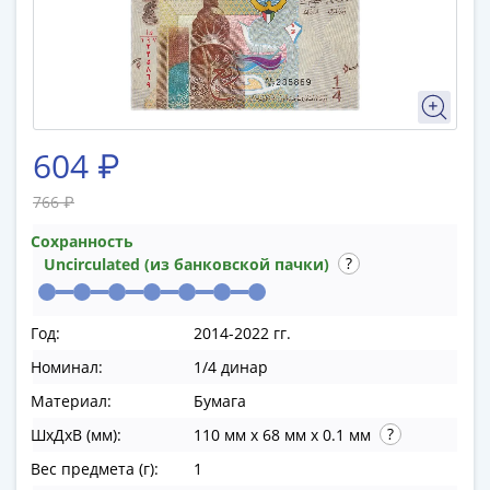
памятные
Биметаллические
(10р)
ГВС
и
аналогичные
604 ₽
(10р)
200
766 ₽
лет
Сохранность
Победы
Uncirculated (из банковской пачки)
1812
50
лет
Год:
2014-2022 гг.
Победы
Номинал:
1/4 динар
в
ВОВ
Материал:
Бумага
70
ШхДхВ (мм):
110 мм x 68 мм x 0.1 мм
лет
Вес предмета (г):
1
Победы