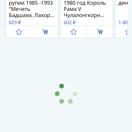
рупии 1985 -1993
1980 год Король
дина
III
"Мечеть
Рама V
(1505-­
Бадшахи, Лахор "
Чулалонгкорн
1533)
Рick -37 (3)
Великий (Pick 87)
603 ₽
602 ₽
1 400
Иван
(8)
III
(1462-­
1505)
Василий
II
Темный
(1425-­
1462)
Псков
(1425-­
1510)
Новгород
(1420-­
1478)