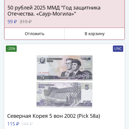
ЧМ
по
50 рублей 2025 ММД "Год защитника
Отечества. «Саур-Могила»"
футболу
2018
99 ₽
319 ₽
Крымские
Отложить
В корзину
события
Архитектура
Красная
-20%
UNC
книга
Личности
Мультипликация
События
Серебряные
и
золотые
Города
трудовой
Северная Корея 5 вон 2002 (Pick 58a)
доблести
115 ₽
144 ₽
Освобожденные