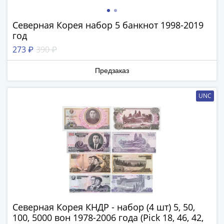
и
Петр
I
Северная Корея набор 5 банкнот 1998-2019
год
(1682-
1717)
273 ₽
390 ₽
Федор
III
Предзаказ
Алексеевич
(1676-
UNC
1682)
Алексей
Михайлович
(1645-
1676)
Михаил
Федорович
(1613-
1645)
Северная Корея КНДР - набор (4 шт) 5, 50,
Василий
100, 5000 вон 1978-2006 года (Рick 18, 46, 42,