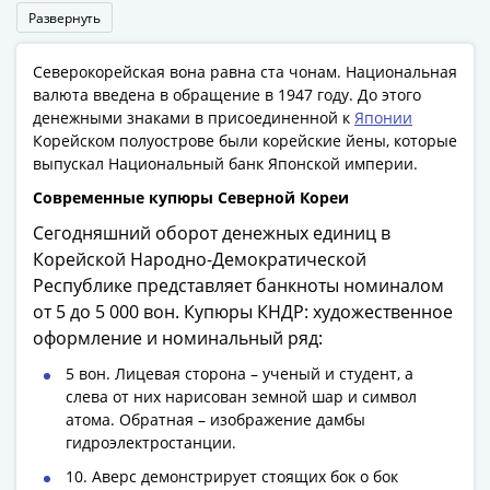
Наборы
Развернуть
Другие
ЕВРО
Северокорейская вона равна ста чонам. Национальная
Германия
валюта введена в обращение в 1947 году. До этого
Евросоюз
денежными знаками в присоединенной к
Японии
ФРГ
Корейском полуострове были корейские йены, которые
выпускал Национальный банк Японской империи.
ГДР
Третий
Современные купюры Северной Кореи
рейх
Сегодняшний оборот денежных единиц в
Веймарская
Корейской Народно-Демократической
республика
Республике представляет банкноты номиналом
Нотгельды
от 5 до 5 000 вон. Купюры КНДР: художественное
Германская
оформление и номинальный ряд:
империя
5 вон. Лицевая сторона – ученый и студент, а
Бавария
слева от них нарисован земной шар и символ
Данциг
атома. Обратная – изображение дамбы
Пруссия
гидроэлектростанции.
Саар
10. Аверс демонстрирует стоящих бок о бок
Священная