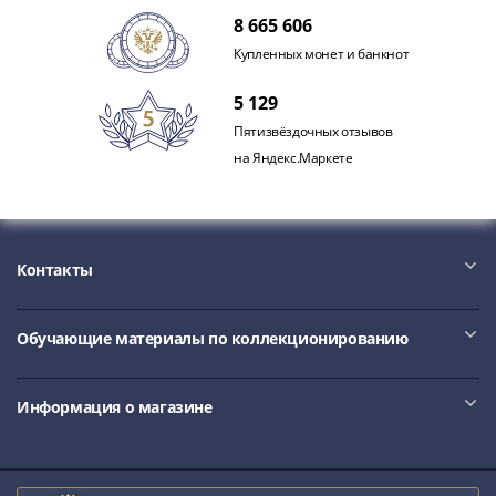
акции
8 665 606
Чеки
Купленных монет и банкнот
и
купоны
5 129
Арктикуголь
Пятизвёздочных отзывов
ВНЕШПОСЫЛТОРГ
на Яндекс.Маркете
Дорожные
Круизные
Отрезные
Отрезные
Контакты
(серия
Д)
Другие
Обучающие материалы по коллекционированию
Наборы
и
Информация о магазине
коллекции