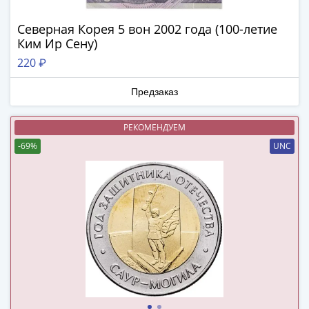
в
ВОВ
Северная Корея 5 вон 2002 года (100-летие
Ким Ир Сену)
75
лет
220 ₽
Победы
в
Предзаказ
ВОВ
Человек
РЕКОМЕНДУЕМ
труда
-69%
UNC
Города-
герои
Оружие
Великой
Победы
Олимпиада
в
Сочи
2014