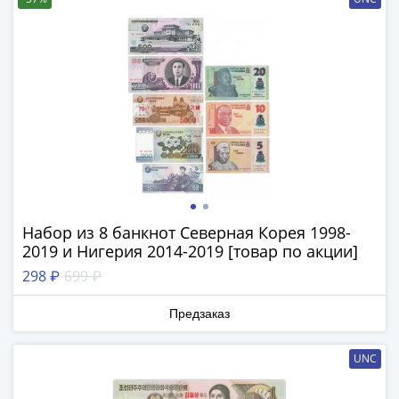
-
1991)
Юбилейные
и
памятные
Наборы
и
коллекции
Монеты
Российской
империи
Набор из 8 банкнот Северная Корея 1998-
Николай
2019 и Нигерия 2014-2019 [товар по акции]
II
298 ₽
699 ₽
(1894-
1917)
Предзаказ
Александр
III
UNC
(1881-