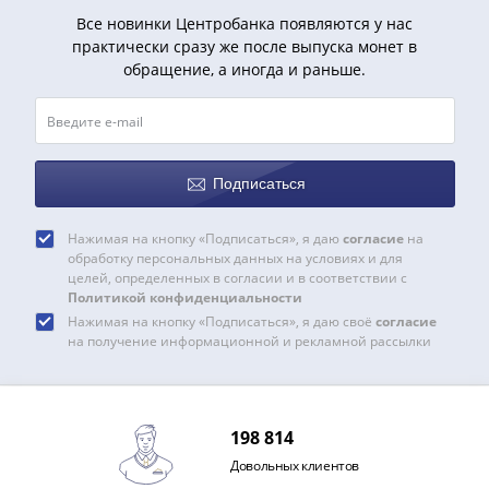
1991
Все новинки Центробанка появляются у нас
Гражданская
практически сразу же после выпуска монет в
война
обращение, а иногда и раньше.
Банкноты
царской
России
Частные
Подписаться
выпуски
Банкноты
Нажимая на кнопку «Подписаться», я даю
согласие
на
с
обработку персональных данных на условиях и для
красивыми
целей, определенных в согласии и в соответствии с
номерами
Политикой конфиденциальности
Лотерейные
Нажимая на кнопку «Подписаться», я даю своё
согласие
на получение информационной и рекламной рассылки
билеты
Евросувенир
"0
евро"
198 814
Облигации
Довольных клиентов
и