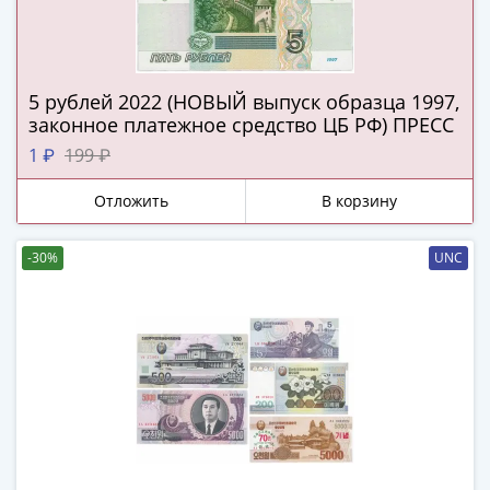
(1727-
1729)
Екатерина
I
5 рублей 2022 (НОВЫЙ выпуск образца 1997,
(1725-
законное платежное средство ЦБ РФ) ПРЕСС
1727)
1 ₽
199 ₽
Петр
I
Отложить
В корзину
(1700-
1725)
-30%
UNC
Наборы
и
коллекции
Монеты
Древней
Руси
Иван
V