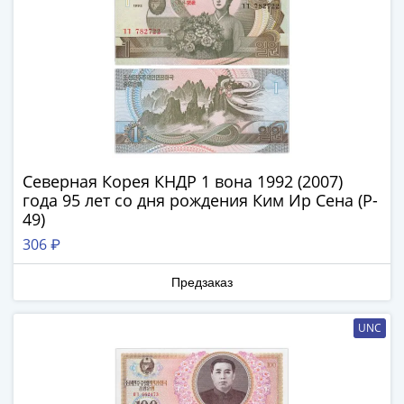
1894)
Александр
II
(1854-
1881)
Николай
I
(1826-
1855)
Северная Корея КНДР 1 вона 1992 (2007)
Александр
года 95 лет со дня рождения Ким Ир Сена (P-
I
49)
(1801-
306 ₽
1825)
Павел
Предзаказ
I
(1796-
UNC
1801)
Екатерина
II