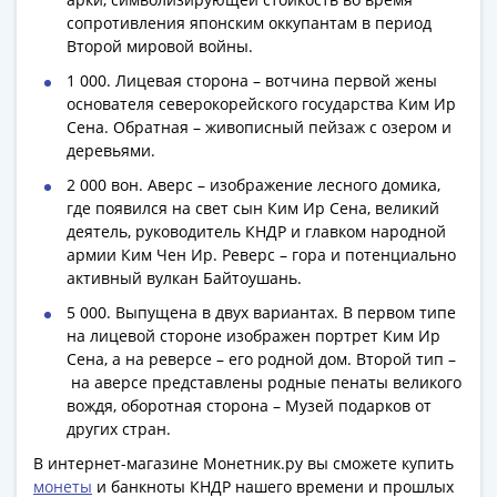
Антика
сопротивления японским оккупантам в период
и
Второй мировой войны.
средневековье
Древняя
1 000. Лицевая сторона – вотчина первой жены
основателя северокорейского государства Ким Ир
Греция
Сена. Обратная – живописный пейзаж с озером и
Древний
деревьями.
Рим
Византия
2 000 вон. Аверс – изображение лесного домика,
где появился на свет сын Ким Ир Сена, великий
Золотая
деятель, руководитель КНДР и главком народной
Орда
армии Ким Чен Ир. Реверс – гора и потенциально
Крымское
активный вулкан Байтоушань.
ханство
5 000. Выпущена в двух вариантах. В первом типе
Речь
на лицевой стороне изображен портрет Ким Ир
Посполитая
Сена, а на реверсе – его родной дом. Второй тип –
Священная
на аверсе представлены родные пенаты великого
Римская
вождя, оборотная сторона – Музей подарков от
империя
других стран.
Другие
В интернет-магазине Монетник.ру вы сможете купить
Банкноты
монеты
и банкноты КНДР нашего времени и прошлых