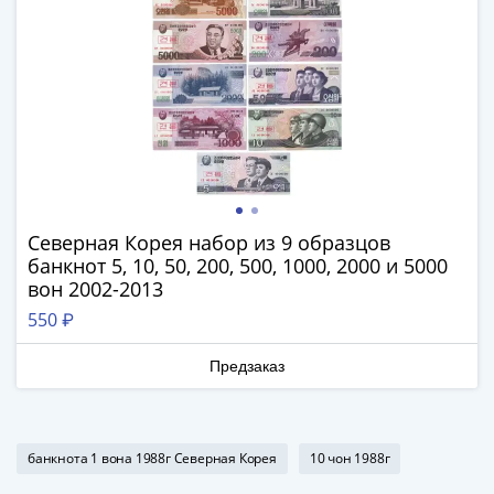
Нижегородско-
Суздальское
княжество
(1383-
1431)
США
Регулярные
выпуски
Доллары
Сакагавеи
Северная Корея набор из 9 образцов
(индианка)
банкнот 5, 10, 50, 200, 500, 1000, 2000 и 5000
вон 2002-2013
Доллары
инновации
550 ₽
Президентские
Предзаказ
доллары
Квотеры
(парки)
Квотеры
банкнота 1 вона 1988г Северная Корея
10 чон 1988г
(штаты)