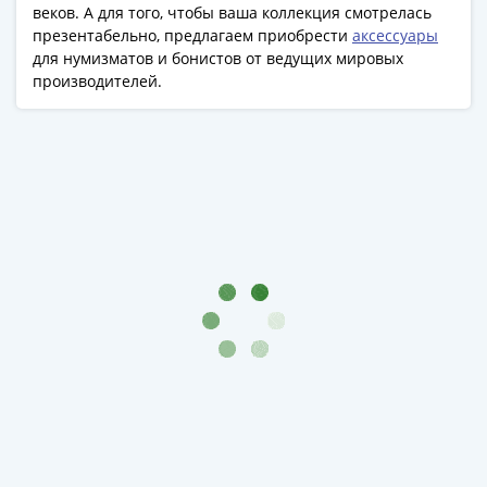
Банкноты
веков. А для того, чтобы ваша коллекция смотрелась
РФ
презентабельно, предлагаем приобрести
аксессуары
для нумизматов и бонистов от ведущих мировых
1992
производителей.
1993
1994
1995
1997
2001
2004
2010
2017
2022-
2025
Памятные
Банкноты
мира
Австралия
и
Океания