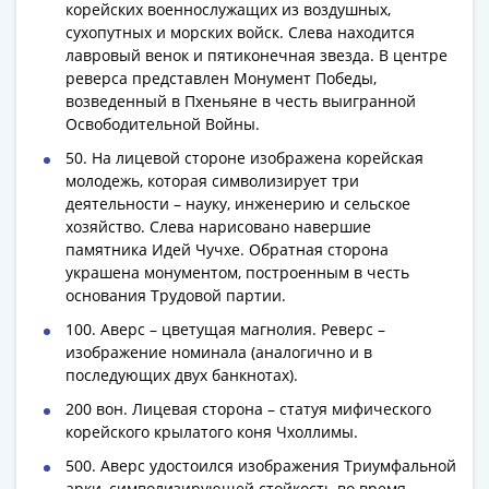
корейских военнослужащих из воздушных,
Римская
сухопутных и морских войск. Слева находится
империя
лавровый венок и пятиконечная звезда. В центре
Другие
реверса представлен Монумент Победы,
Приднестровье
возведенный в Пхеньяне в честь выигранной
Украина
Освободительной Войны.
Монеты
50. На лицевой стороне изображена корейская
мира
молодежь, которая символизирует три
Австралия
деятельности – науку, инженерию и сельское
и
хозяйство. Слева нарисовано навершие
памятника Идей Чучхе. Обратная сторона
Океания
украшена монументом, построенным в честь
Азия
основания Трудовой партии.
Америка
100. Аверс – цветущая магнолия. Реверс –
Африка
изображение номинала (аналогично и в
Европа
последующих двух банкнотах).
Другие
страны
200 вон. Лицевая сторона – статуя мифического
корейского крылатого коня Чхоллимы.
Смешанные
лоты
500. Аверс удостоился изображения Триумфальной
арки, символизирующей стойкость во время