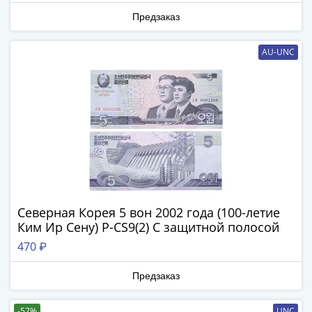
Города-
Предзаказ
столицы
Европы
AU-UNC
Наборы
и
коллекции
Монеты
СССР
и
РСФСР
РСФСР
и
СССР
Северная Корея 5 вон 2002 года (100-летие
(1921-
Ким Ир Сену) P-CS9(2) С защитной полосой
1958)
470 ₽
СССР
и
Предзаказ
ГКЧП
(1961
-57%
UNC