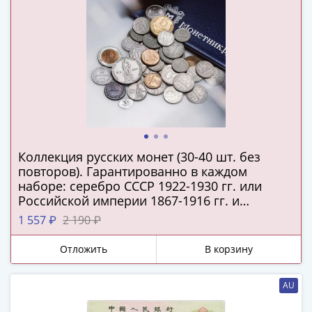
и
Петр
I
(1682-
1717)
Федор
III
Алексеевич
(1676-
1682)
Коллекция русских монет (30-40 шт. без
Алексей
повторов). Гарантированно в каждом
Михайлович
наборе: серебро СССР 1922-1930 гг. или
Российской империи 1867-1916 гг. и
(1645-
подлинная серебряная копейка Русского
1676)
1 557 ₽
2 190 ₽
царства!
Михаил
Отложить
В корзину
Федорович
(1613-
1645)
AU
Василий