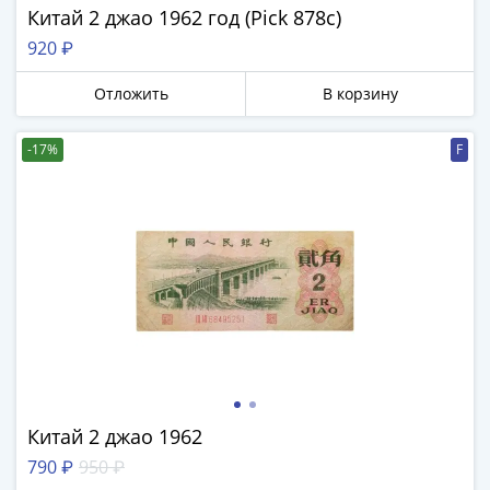
памятные
Китай 2 джао 1962 год (Pick 878c)
Биметаллические
920 ₽
(10р)
ГВС
Отложить
В корзину
и
аналогичные
-17%
F
(10р)
200
лет
Победы
1812
50
лет
Победы
в
ВОВ
70
Китай 2 джао 1962
лет
790 ₽
950 ₽
Победы