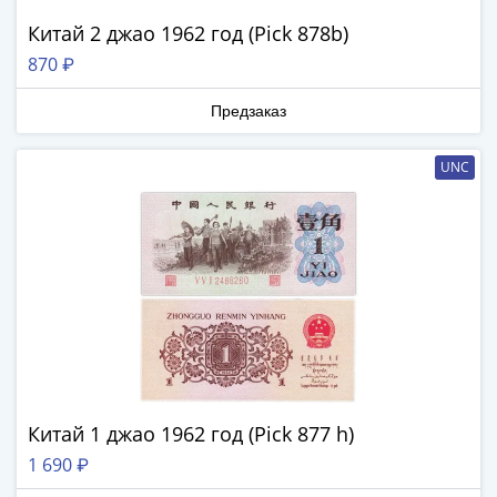
Нижегородско-
Суздальское
Китай 2 джао 1962 год (Pick 878b)
княжество
870 ₽
(1383-
1431)
Предзаказ
США
Регулярные
UNC
выпуски
Доллары
Сакагавеи
(индианка)
Доллары
инновации
Президентские
доллары
Квотеры
(парки)
Китай 1 джао 1962 год (Pick 877 h)
Квотеры
1 690 ₽
(штаты)