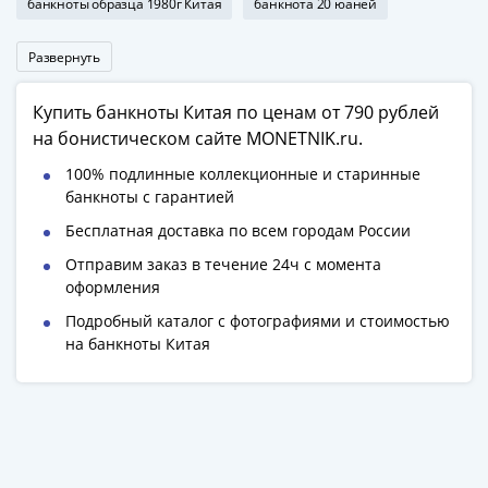
банкноты образца 1980г Китая
банкнота 20 юаней
Римская
империя
Развернуть
Другие
Приднестровье
Купить банкноты Китая по ценам от 790 рублей
Украина
на бонистическом сайте MONETNIK.ru.
Монеты
мира
100% подлинные коллекционные и старинные
банкноты с гарантией
Австралия
и
Бесплатная доставка по всем городам России
Океания
Отправим заказ в течение 24ч с момента
Азия
оформления
Америка
Подробный каталог с фотографиями и стоимостью
Африка
на банкноты Китая
Европа
Другие
страны
Смешанные
лоты