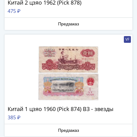
Китай 2 цзяо 1962 (Pick 878)
(1762-
1796)
475 ₽
Петр
III
Предзаказ
(1762-
1762)
VF
Елизавета
(1741-
1762)
Иоанн
Антонович
(1740-
1741)
Анна
Иоанновна
Китай 1 цзяо 1960 (Pick 874) ВЗ - звезды
(1730-
385 ₽
1740)
Петр
Предзаказ
II