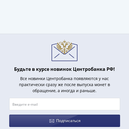
Азия
Америка
Африка
Европа
СНГ
и
страны
Балтии
Смешанные
лоты
Будьте в курсе новинок Центробанка РФ!
Другие
Все новинки Центробанка появляются у нас
страны
практически сразу же после выпуска монет в
Банкноты
обращение, а иногда и раньше.
СССР
1917
-
1923
Подписаться
1917