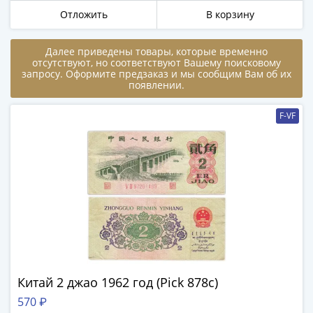
в
Отложить
В корзину
ВОВ
75
Далее приведены товары, которые временно
лет
отсутствуют, но соответствуют Вашему поисковому
запросу. Оформите предзаказ и мы сообщим Вам об их
Победы
появлении.
в
ВОВ
F-VF
Человек
труда
Города-
герои
Оружие
Великой
Победы
Олимпиада
в
Сочи
Китай 2 джао 1962 год (Pick 878c)
2014
570 ₽