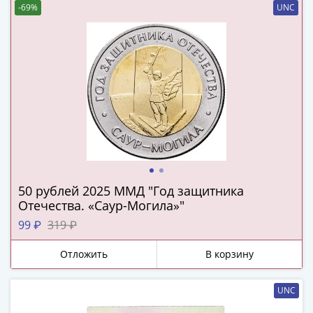
Города-
-69%
UNC
столицы
Европы
Наборы
и
коллекции
Монеты
СССР
и
РСФСР
РСФСР
и
50 рублей 2025 ММД "Год защитника
Отечества. «Саур-Могила»"
СССР
(1921-
99 ₽
319 ₽
1958)
Отложить
В корзину
СССР
и
ГКЧП
UNC
(1961