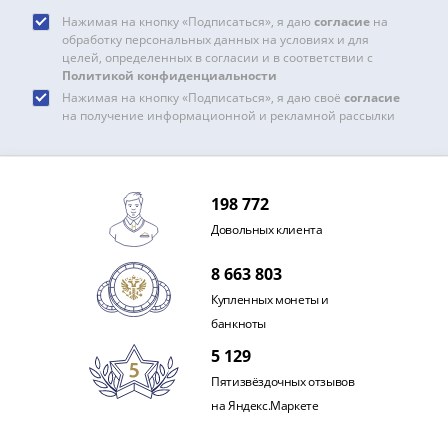
1918
1919
Нажимая на кнопку «Подписаться», я даю
согласие
на
обработку персональных данных на условиях и для
-
целей, определенных в согласии и в соответствии с
1920гг
Политикой конфиденциальности
1921
Нажимая на кнопку «Подписаться», я даю своё
согласие
на получение информационной и рекламной рассылки
1922
1923
1924
-
198 772
1932
Довольных клиента
1934
1937
8 663 803
1938
Купленных монеты и
1947
банкноты
(1957)
5 129
1961
(по
Пятизвёздочных отзывов
Засько)
на Яндекс.Маркете
1961