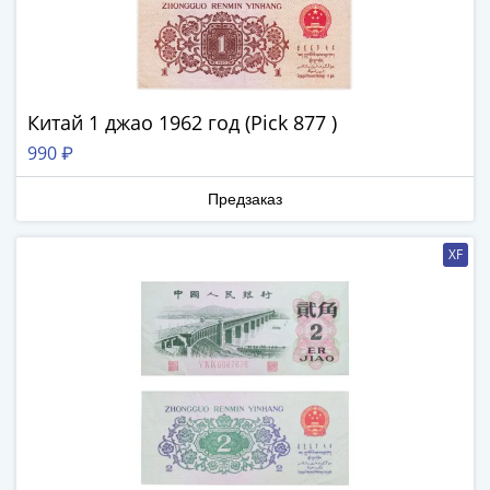
III
(1505-­
1533)
Иван
Китай 1 джао 1962 год (Pick 877 )
III
(1462-­
990 ₽
1505)
Василий
Предзаказ
II
Темный
XF
(1425-­
1462)
Псков
(1425-­
1510)
Новгород
(1420-­
1478)