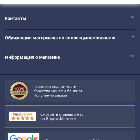
1991
Гражданская
война
Контакты
Банкноты
царской
Обучающие материалы по коллекционированию
России
Частные
выпуски
Информация о магазине
Банкноты
с
красивыми
номерами
Гарантия подлинности
Качества монет и банкнот
Лотерейные
Получения заказа
билеты
Евросувенир
"0
Смотреть отзывы о нас
на Яндекс.Маркете
евро"
Облигации
и