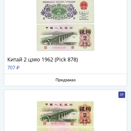
-
1991)
Юбилейные
и
памятные
Наборы
и
коллекции
Китай 2 цзяо 1962 (Pick 878)
Монеты
707 ₽
Российской
империи
Предзаказ
Николай
II
XF
(1894-
1917)
Александр
III
(1881-