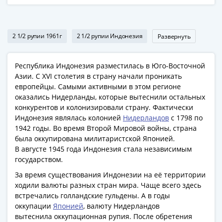
Банкноты
РФ
1992
2 1/2 рупии 1961г
2 1/2 рупии Индонезия
Развернуть
1993
1994
1995
Республика Индонезия разместилась в Юго-Восточной
1997
Азии. С XVI столетия в страну начали проникать
2001
европейцы. Самыми активными в этом регионе
оказались Нидерланды, которые вытеснили остальных
2004
конкурентов и колонизировали страну. Фактически
2010
Индонезия являлась колонией
Нидерландов
с 1798 по
2017
1942 годы. Во время Второй Мировой войны, страна
2022-
была оккупирована милитаристской Японией.
2025
В августе 1945 года Индонезия стала независимым
Памятные
государством.
Банкноты
За время существования Индонезии на её территории
мира
ходили валюты разных стран мира. Чаще всего здесь
Австралия
встречались голландские гульдены. А в годы
и
оккупации
Японией
, валюту Нидерландов
вытеснила оккупационная рупия. После обретения
Океания