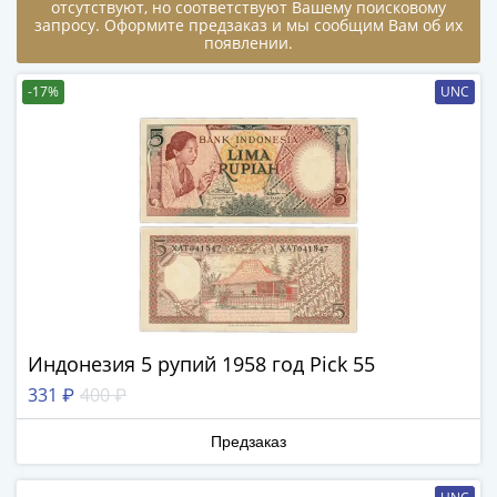
Города-
отсутствуют, но соответствуют Вашему поисковому
запросу. Оформите предзаказ и мы сообщим Вам об их
столицы
появлении.
Европы
Наборы
-17%
UNC
и
коллекции
Монеты
СССР
и
РСФСР
РСФСР
и
СССР
(1921-
Индонезия 5 рупий 1958 год Pick 55
1958)
331 ₽
400 ₽
СССР
и
Предзаказ
ГКЧП
(1961