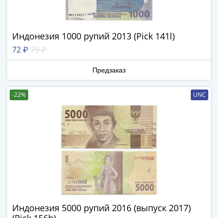
Римская
империя
Другие
Индонезия 1000 рупий 2013 (Pick 141l)
Приднестровье
72 ₽
79 ₽
Украина
Монеты
Предзаказ
мира
Австралия
-22%
UNC
и
Океания
Азия
Америка
Африка
Европа
Другие
страны
Смешанные
лоты
Индонезия 5000 рупий 2016 (выпуск 2017)