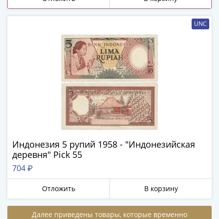
ЧМ
по
футболу
UNC
2018
Крымские
события
Архитектура
Красная
книга
Личности
Мультипликация
События
Серебряные
Индонезия 5 рупий 1958 - "Индонезийская
и
деревня" Pick 55
золотые
704 ₽
Города
трудовой
Отложить
В корзину
доблести
Освобожденные
Далее приведены товары, которые временно