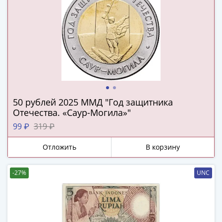
1894)
Александр
II
(1854-
1881)
Николай
I
(1826-
1855)
50 рублей 2025 ММД "Год защитника
Александр
Отечества. «Саур-Могила»"
I
99 ₽
319 ₽
(1801-
1825)
Отложить
В корзину
Павел
I
-27%
UNC
(1796-
1801)
Екатерина
II