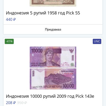
(1727-
1729)
Индонезия 5 рупий 1958 год Pick 55
Екатерина
440 ₽
I
(1725-
Предзаказ
1727)
Петр
-41%
UNC
I
(1700-
1725)
Наборы
и
коллекции
Монеты
Древней
Руси
Иван
Индонезия 10000 рупий 2009 год Pick 143e
V
208 ₽
350 ₽