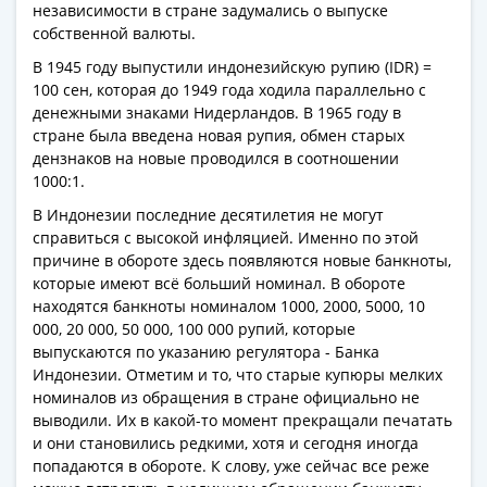
независимости в стране задумались о выпуске
Азия
собственной валюты.
Америка
В 1945 году выпустили индонезийскую рупию (IDR) =
Африка
100 сен, которая до 1949 года ходила параллельно с
Европа
денежными знаками Нидерландов. В 1965 году в
СНГ
стране была введена новая рупия, обмен старых
и
дензнаков на новые проводился в соотношении
страны
1000:1.
Балтии
В Индонезии последние десятилетия не могут
Смешанные
справиться с высокой инфляцией. Именно по этой
лоты
причине в обороте здесь появляются новые банкноты,
Другие
которые имеют всё больший номинал. В обороте
страны
находятся банкноты номиналом 1000, 2000, 5000, 10
Банкноты
000, 20 000, 50 000, 100 000 рупий, которые
выпускаются по указанию регулятора - Банка
СССР
Индонезии. Отметим и то, что старые купюры мелких
1917
номиналов из обращения в стране официально не
-
выводили. Их в какой-то момент прекращали печатать
1923
и они становились редкими, хотя и сегодня иногда
1917
попадаются в обороте. К слову, уже сейчас все реже