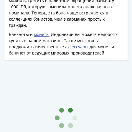
1918
можно встретить в наличном обращении банкноту
1919
1000 IDR, которую заменила монета аналогичного
номинала. Теперь, эта бона чаще встречается в
-
коллекциях бонистов, чем в карманах простых
1920гг
граждан.
1921
Банкноты и
монеты
Индонезии вы можете недорого
1922
купить в нашем магазине. Также мы готовы
1923
предложить качественные
аксессуары
для монет и
1924
банкнот от ведущих мировых производителей.
-
1932
1934
1937
1938
1947
(1957)
1961
(по
Засько)
1961