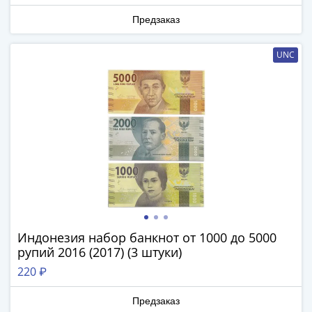
и
Петр
Предзаказ
I
(1682-
UNC
1717)
Федор
III
Алексеевич
(1676-
1682)
Алексей
Михайлович
(1645-
1676)
Михаил
Индонезия набор банкнот от 1000 до 5000
Федорович
рупий 2016 (2017) (3 штуки)
(1613-
220 ₽
1645)
Василий
Предзаказ