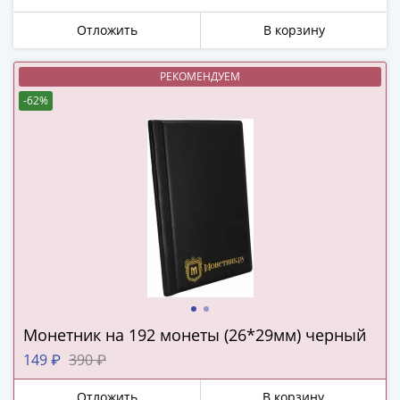
в
Отложить
В корзину
ВОВ
75
лет
РЕКОМЕНДУЕМ
Победы
-62%
в
ВОВ
Человек
труда
Города-
герои
Оружие
Великой
Победы
Олимпиада
Монетник на 192 монеты (26*29мм) черный
в
Сочи
149 ₽
390 ₽
2014
Отложить
В корзину