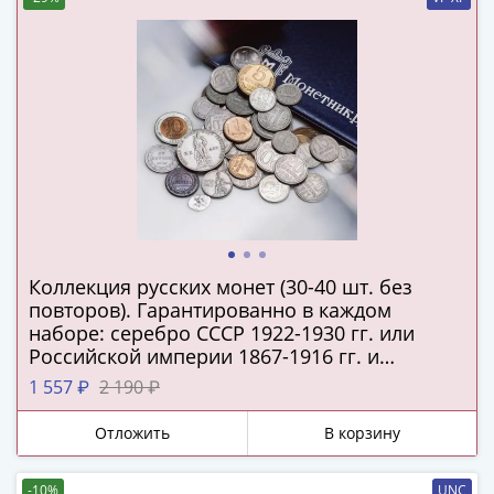
III
(1505-­
1533)
Иван
III
(1462-­
1505)
Василий
II
Темный
(1425-­
Коллекция русских монет (30-40 шт. без
1462)
повторов). Гарантированно в каждом
наборе: серебро СССР 1922-1930 гг. или
Псков
Российской империи 1867-1916 гг. и
(1425-­
подлинная серебряная копейка Русского
1 557 ₽
2 190 ₽
1510)
царства!
Новгород
Отложить
В корзину
(1420-­
1478)
-10%
UNC