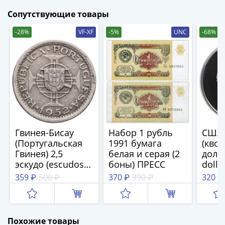
и
Петр
Сопутствующие товары
I
-28%
VF-XF
-5%
UNC
-68%
(1682-
1717)
Федор
III
Алексеевич
(1676-
1682)
Алексей
Гвинея-Бисау
Набор 1 рубль
США 
Михайлович
(Португальская
1991 бумага
(квот
(1645-
Гвинея) 2,5
белая и серая (2
долла
1676)
эскудо (escudos)
боны) ПРЕСС
dolla
Михаил
1952
PRO
359 ₽
500 ₽
370 ₽
390 ₽
320 ₽
Федорович
"Вай
(1613-
моне
1645)
двора
Фран
Василий
Похожие товары