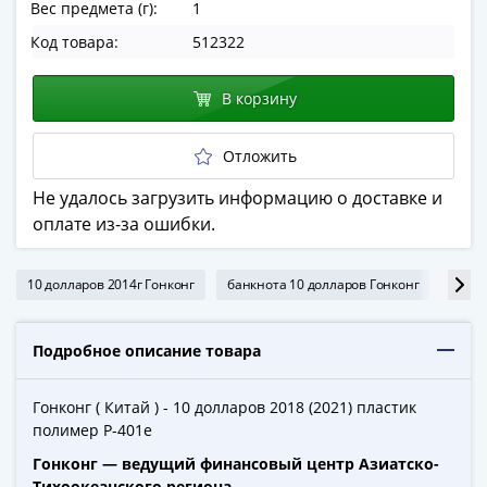
Вес предмета (г):
1
в
ВОВ
Код товара:
512322
75
лет
В корзину
Победы
в
Отложить
ВОВ
Не удалось загрузить информацию о доставке и
Человек
оплате из-за ошибки.
труда
Города-
герои
10 долларов 2014г Гонконг
банкнота 10 долларов Гонконг
банкн
Оружие
Великой
Подробное описание товара
Победы
Олимпиада
в
Гонконг ( Китай ) - 10 долларов 2018 (2021) пластик
полимер P-401e
Сочи
2014
Гонконг — ведущий финансовый центр Азиатско-
Тихоокеанского региона