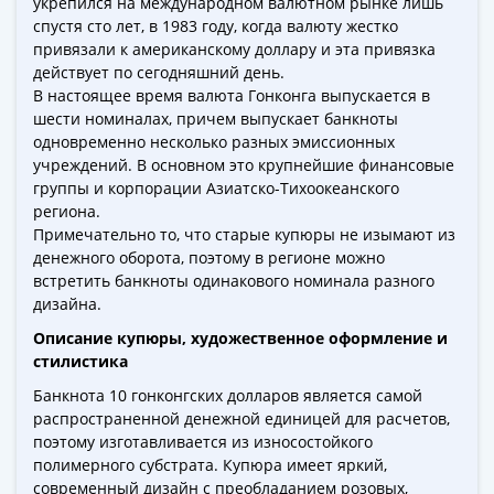
укрепился на международном валютном рынке лишь
Города-
спустя сто лет, в 1983 году, когда валюту жестко
столицы
привязали к американскому доллару и эта привязка
Европы
действует по сегодняшний день.
Наборы
В настоящее время валюта Гонконга выпускается в
и
шести номиналах, причем выпускает банкноты
коллекции
одновременно несколько разных эмиссионных
учреждений. В основном это крупнейшие финансовые
Монеты
группы и корпорации Азиатско-Тихоокеанского
СССР
региона.
и
Примечательно то, что старые купюры не изымают из
РСФСР
денежного оборота, поэтому в регионе можно
РСФСР
встретить банкноты одинакового номинала разного
и
дизайна.
СССР
Описание купюры, художественное оформление и
(1921-
стилистика
1958)
Банкнота 10 гонконгских долларов является самой
СССР
распространенной денежной единицей для расчетов,
и
поэтому изготавливается из износостойкого
ГКЧП
полимерного субстрата. Купюра имеет яркий,
(1961
современный дизайн с преобладанием розовых,