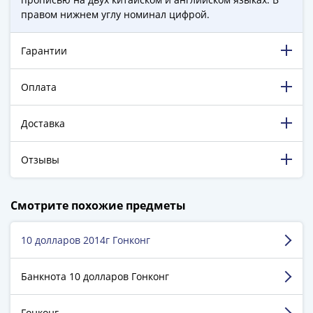
1894)
правом нижнем углу номинал цифрой.
Александр
II
(1854-
Гарантии
1881)
Николай
Оплата
I
(1826-
Доставка
1855)
Александр
Отзывы
I
(1801-
198 847 довольных клиентов!
1825)
Смотрите похожие предметы
5 129 пятизвёздочных отзывов на Яндекс.Маркете.
Павел
I
10 долларов 2014г Гонконг
Устинов Алексей
(1796-
г. Санкт-Петербург
1801)
Банкнота 10 долларов Гонконг
Екатерина
Достоинства:
Прекрасный магазин! Заказ
II
Гонконг
оформлен очень быстро, доставлен вовремя! Буду