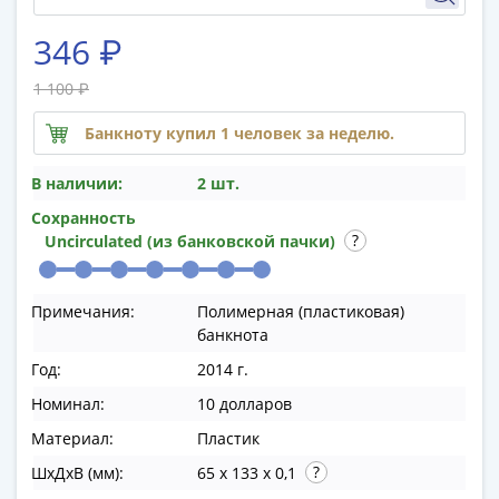
памятные
Биметаллические
346 ₽
(10р)
ГВС
1 100 ₽
и
Банкноту купил 1 человек за неделю.
аналогичные
(10р)
В наличии:
2 шт.
200
Сохранность
лет
Uncirculated (из банковской пачки)
Победы
1812
50
Примечания:
Полимерная (пластиковая)
лет
банкнота
Победы
Год:
2014 г.
в
Номинал:
10 долларов
ВОВ
70
Материал:
Пластик
лет
ШхДхВ (мм):
65 x 133 x 0,1
Победы