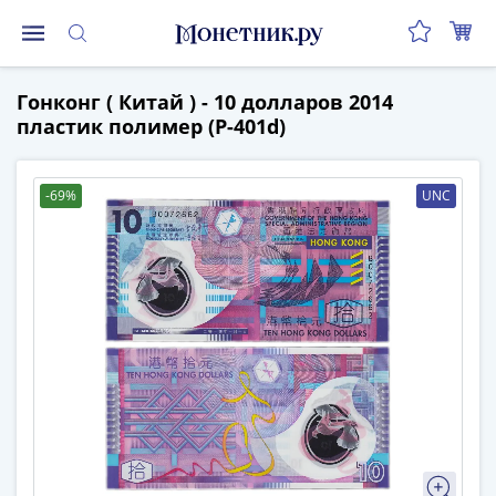
Монеты
Гонконг ( Китай ) - 10 долларов 2014
Монеты
пластик полимер (P-401d)
Российской
Федерации
Регулярные
-69%
UNC
выпуски
до
реформы
(1992-
1993)
после
реформы
(1997-
нв)
Юбилейные
и