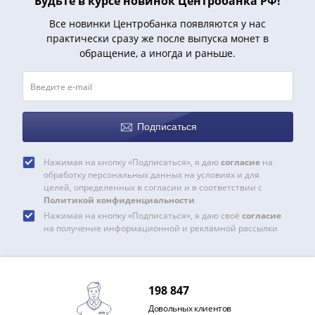
Нижегородско-
Будьте в курсе новинок Центробанка РФ!
Суздальское
Все новинки Центробанка появляются у нас
княжество
практически сразу же после выпуска монет в
(1383-
обращение, а иногда и раньше.
1431)
США
Регулярные
выпуски
Подписаться
Доллары
Сакагавеи
Нажимая на кнопку «Подписаться», я даю
согласие
на
(индианка)
обработку персональных данных на условиях и для
Доллары
целей, определенных в согласии и в соответствии с
Политикой конфиденциальности
инновации
Нажимая на кнопку «Подписаться», я даю своё
согласие
Президентские
на получение информационной и рекламной рассылки
доллары
Квотеры
(парки)
Квотеры
198 847
(штаты)
Довольных клиентов