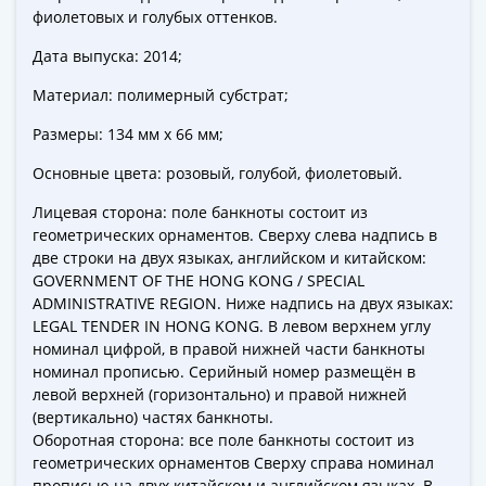
-
фиолетовых и голубых оттенков.
1991)
Дата выпуска: 2014;
Юбилейные
и
Материал: полимерный субстрат;
памятные
Размеры: 134 мм х 66 мм;
Наборы
и
Основные цвета: розовый, голубой, фиолетовый.
коллекции
Лицевая сторона: поле банкноты состоит из
Монеты
геометрических орнаментов. Сверху слева надпись в
Российской
две строки на двух языках, английском и китайском:
империи
GOVERNMENT OF THE HONG KONG / SPECIAL
Николай
ADMINISTRATIVE REGION. Ниже надпись на двух языках:
LEGAL TENDER IN HONG KONG. В левом верхнем углу
II
номинал цифрой, в правой нижней части банкноты
(1894-
номинал прописью. Серийный номер размещён в
1917)
левой верхней (горизонтально) и правой нижней
Александр
(вертикально) частях банкноты.
III
Оборотная сторона: все поле банкноты состоит из
(1881-
геометрических орнаментов Сверху справа номинал
прописью на двух китайском и английском языках. В