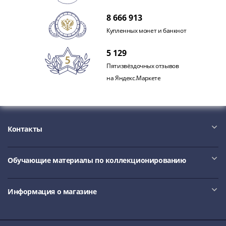
Наборы
Другие
8 666 913
ЕВРО
Купленных монет и банкнот
Германия
Евросоюз
5 129
ФРГ
Пятизвёздочных отзывов
ГДР
на Яндекс.Маркете
Третий
рейх
Веймарская
республика
Контакты
Нотгельды
Германская
Обучающие материалы по коллекционированию
империя
Бавария
Данциг
Информация о магазине
Пруссия
Саар
Священная