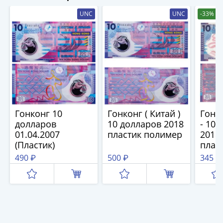
IV
UNC
UNC
-33%
Шуйский
(1606-­
1610)
Борис
Годунов
(1598-­
1605)
Фёдор
I
Гонконг 10
Гонконг ( Китай )
Гонко
Иванович
долларов
10 долларов 2018
- 10 
01.04.2007
пластик полимер
2018 
(1584-­
(Пластик)
плас
1598)
P-40
490 ₽
500 ₽
345 ₽
Иван
IV
Грозный
(1533-
1584)
Василий