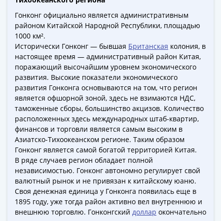
ЧМ
по
Гонконг официально является административным
футболу
районом Китайской Народной Республики, площадью
2018
1000 км².
Исторически Гонконг — бывшая
Британская
колония, в
Крымские
настоящее время — административный район Китая,
события
поражающий высочайшим уровнем экономического
Архитектура
развития. Высокие показатели экономического
Красная
развития Гонконга основываются на том, что регион
книга
является офшорной зоной, здесь не взимаются НДС,
Личности
таможенные сборы, большинство акцизов. Количество
Мультипликация
расположенных здесь международных штаб-квартир,
финансов и торговли является самым высоким в
События
Азиатско-Тихоокеанском регионе. Таким образом
Серебряные
Гонконг является самой богатой территорией Китая.
и
В ряде случаев регион обладает полной
золотые
независимостью. Гонконг автономно регулирует свой
Города
валютный рынок и не привязан к китайскому юаню.
трудовой
Своя денежная единица у Гонконга появилась еще в
доблести
1895 году, уже тогда район активно вел внутреннюю и
внешнюю торговлю. Гонконгский
доллар
окончательно
Освобожденные