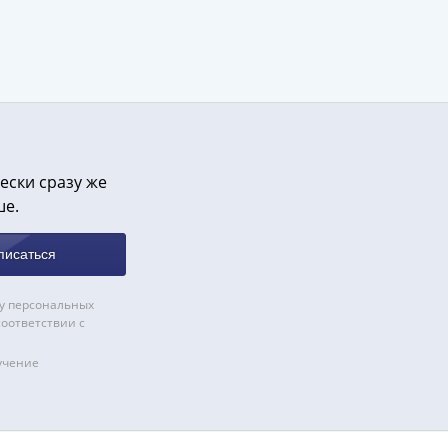
ески сразу же
ше.
писаться
у персональных
соответствии с
учение