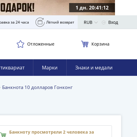
1 дн. 20:41:11
RUB
Вход
равка за 24 часа
Лёгкий возврат
Отложенные
Корзина
тиквариат
Марки
Знаки и медали
Банкнота 10 долларов Гонконг
Банкноту просмотрели 2 человека за