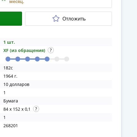
месяц.
Отложить
1 шт.
XF (из обращения)
182c
1964 г.
10 долларов
1
Бумага
84 x 152 x 0,1
1
268201