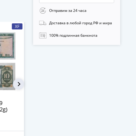
Отправим за 24 часа
Доставка в любой город РФ и мира
XF
AU
100% подлинная банкнота
Гонконг 20
Гонконг 10
9
долларов 1999 Bank
долларов 1
82g)
of China
1 250 ₽
2 100 ₽