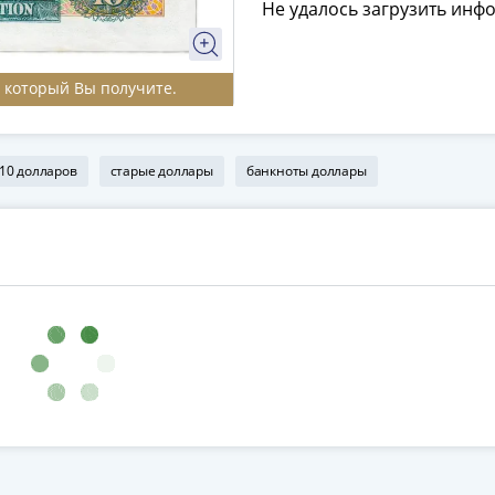
Не удалось загрузить инф
, который Вы получите.
10 долларов
старые доллары
банкноты доллары