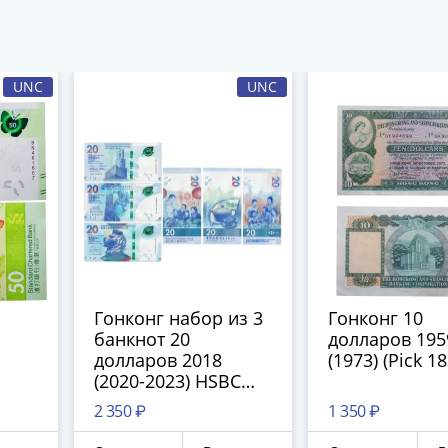
UNC
UNC
Гонконг набор из 3
Гонконг 10
банкнот 20
долларов 195
долларов 2018
(1973) (Pick 1
(2020-2023) HSBC
SCB BC 3 разных
2 350 ₽
1 350 ₽
банка "Чайная
церемония"