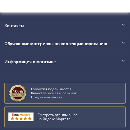
и
Петр
I
(1682-
Контакты
1717)
Федор
III
Обучающие материалы по коллекционированию
Алексеевич
(1676-
Информация о магазине
1682)
Алексей
Михайлович
(1645-
Гарантия подлинности
1676)
Качества монет и банкнот
Михаил
Получения заказа
Федорович
(1613-
Смотреть отзывы о нас
1645)
на Яндекс.Маркете
Василий