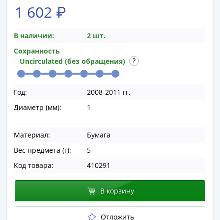
памятные
1 602 ₽
Биметаллические
(10р)
В наличии:
2 шт.
ГВС
и
Сохранность
Uncirculated (без обращения)
аналогичные
(10р)
200
Год:
2008-2011 гг.
лет
Диаметр (мм):
1
Победы
1812
50
Материал:
Бумага
лет
Вес предмета (г):
5
Победы
Код товара:
410291
в
ВОВ
В корзину
70
лет
Победы
Отложить