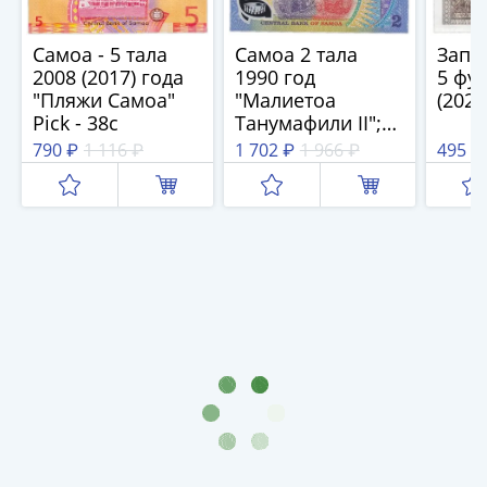
1894)
Александр
II
Самоа - 5 тала
Самоа 2 тала
Запа
2008 (2017) года
1990 год
5 фу
(1854-
"Пляжи Самоа"
"Малиетоа
(2020
1881)
Pick - 38c
Танумафили II";
Николай
Юбилейная;
790 ₽
1 116 ₽
1 702 ₽
1 966 ₽
495 ₽
I
Полимер P#31e
(1826-
1855)
Александр
I
(1801-
1825)
Павел
I
(1796-
1801)
Екатерина
II