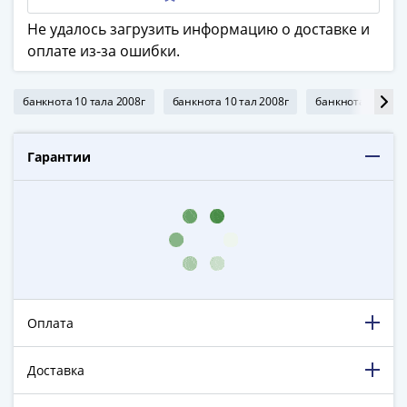
в
Не удалось загрузить информацию о доставке и
ВОВ
оплате из-за ошибки.
75
лет
Победы
банкнота 10 тала 2008г
банкнота 10 тал 2008г
банкнота 10 тал
в
ВОВ
Гарантии
Человек
труда
Города-
герои
Оружие
Великой
Победы
Олимпиада
Оплата
в
Сочи
Доставка
2014