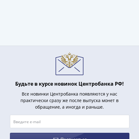
(1762-
1796)
Петр
III
(1762-
1762)
Елизавета
(1741-
1762)
Иоанн
Антонович
Будьте в курсе новинок Центробанка РФ!
(1740-
1741)
Все новинки Центробанка появляются у нас
Анна
практически сразу же после выпуска монет в
Иоанновна
обращение, а иногда и раньше.
(1730-
1740)
Петр
II