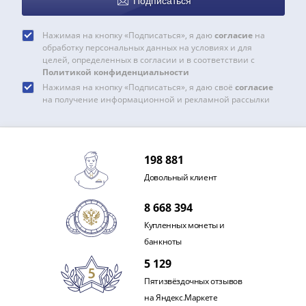
Подписаться
(1727-
1729)
Нажимая на кнопку «Подписаться», я даю
согласие
на
Екатерина
обработку персональных данных на условиях и для
I
целей, определенных в согласии и в соответствии с
Политикой конфиденциальности
(1725-
Нажимая на кнопку «Подписаться», я даю своё
согласие
1727)
на получение информационной и рекламной рассылки
Петр
I
(1700-
1725)
198 881
Наборы
Довольный клиент
и
коллекции
8 668 394
Монеты
Купленных монеты и
Древней
банкноты
Руси
5 129
Иван
Пятизвёздочных отзывов
V
на Яндекс.Маркете