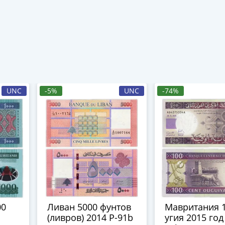
UNC
-5%
UNC
-74%
00
Ливан 5000 фунтов
Мавритания 
(ливров) 2014 Р-91b
угия 2015 год