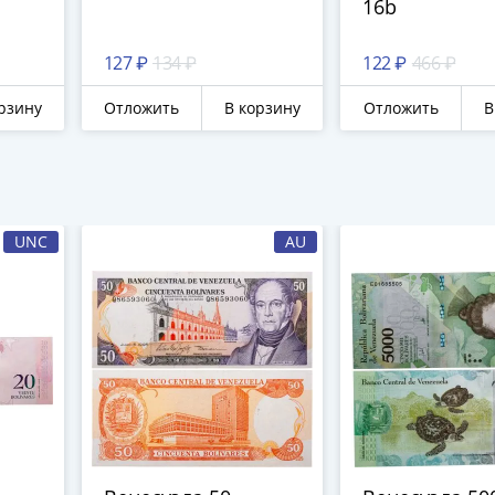
16b
127 ₽
134 ₽
122 ₽
466 ₽
рзину
Отложить
В корзину
Отложить
В
UNC
AU