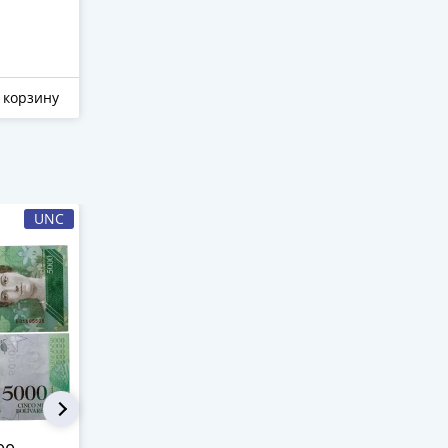
86с)
118 ₽
124 ₽
105 ₽
141 ₽
 корзину
Отложить
В корзину
Отложить
UNC
-17%
UNC