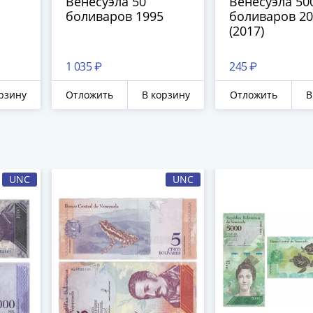
Венесуэла 50
Венесуэла 50
боливаров 1995
боливаров 2
(2017)
1 035 ₽
245 ₽
рзину
Отложить
В корзину
Отложить
В
UNC
UNC