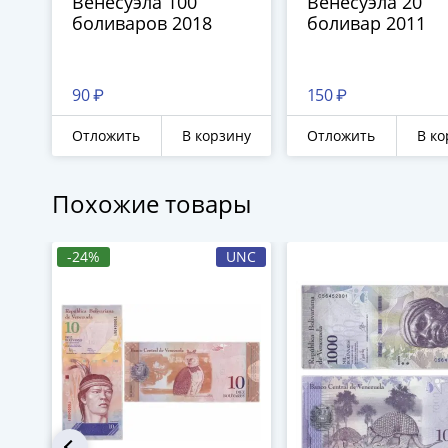
Венесуэла 100
Венесуэла 20
боливаров 2018
боливар 2011
90 ₽
150 ₽
Отложить
В корзину
Отложить
В ко
Похожие товары
-24%
UNC